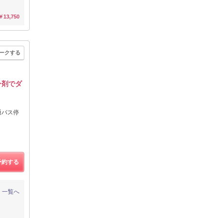
￥13,750
ークする
ー剤でダ
通バス停
予約する
一覧へ