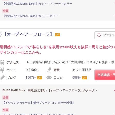
【中四国No.1 Men's Salon】カット＋ブリーチ＋カラー
全員
【中四国No.1 Men's Salon】カット＋カラー
本町) 【オーブ ヘアー フローラ】
UP
ブックマ
透明感×トレンドで“私らしさ”を表現☆SNS映えも抜群！周りと差がつ
ザインカラーはここから。
JR土讃線高知駅より徒歩14分/「大田川橋」バス停より徒歩30秒
アクセス
￥3,900～
セット面17席
カット
席数
空席確認・
1567件
688件
ブログ
口コミ
UP
UP
AUBE HAIR flora 高知店(北本町) 【オーブ ヘアー フローラ】のクーポン
全員
【イヤリングカラー☆】部分ブリーチ+オンカラー(全体)
全員
【ハイライトカラー☆】3Dハイライト+オンカラー(全体)