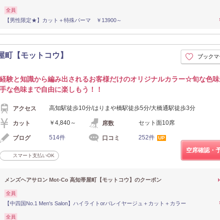
全員
【男性限定★】カット＋特殊パーマ ￥13900～
知帯屋町【モットコウ】
ブックマ
経験と知識から編み出されるお客様だけのオリジナルカラー☆旬な色味
手な色味まで自由に楽しもう！！
高知駅徒歩10分/はりまや橋駅徒歩5分/大橋通駅徒歩3分
アクセス
￥4,840～
セット面10席
カット
席数
514件
252件
ブログ
口コミ
UP
空席確認・
スマート支払いOK
メンズヘアサロン Mot-Co 高知帯屋町【モットコウ】のクーポン
全員
【中四国No.1 Men's Salon】ハイライトorバレイヤージュ＋カット＋カラー
全員