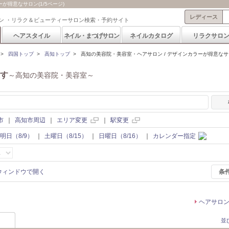
得意なサロン(1/5ページ)
レディース
ン ・リラク＆ビューティーサロン検索・予約サイト
ヘアスタイル
ネイル・まつげサロン
ネイルカタログ
リラクサロ
>
四国トップ
>
高知トップ
>
高知の美容院・美容室・ヘアサロン / デザインカラーが得意な
す
～高知の美容院・美容室～
市
｜
高知市周辺
｜
エリア変更
｜
駅変更
明日（8/9）
｜
土曜日（8/15）
｜
日曜日（8/16）
｜
カレンダー指定
条
ヘアサロ
並