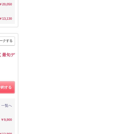
￥20,050
￥13,130
ークする
く最旬デ
予約する
一覧へ
￥9,900
￥12,900