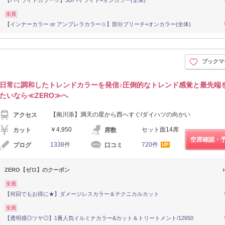
全員
【インナーカラー or アンブレラカラー☆】部分ブリーチ+オンカラー(全体)
ブックマ
日常に調和したトレンドカラーを発信♪圧倒的なトレンド感覚と最先端
たいなら≪ZERO≫へ
【南川添】満天の星から西へすぐ/ダイハツの向かい
アクセス
￥4,950
セット面14席
カット
席数
空席確認・
1338件
720件
ブログ
口コミ
UP
ZERO【ゼロ】のクーポン
全員
【何回でもお得に★】ダメージレスカラー＆テクニカルカット
全員
【透明感◎ツヤ◎】1番人気イルミナカラー&カット＆トリートメント/12650