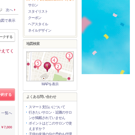
サロン
ージ
次へ
スタイリスト
クーポン
地図で表示
ヘアスタイル
ネイルデザイン
ークする
地図検索
叶えてく
MAPを表示
予約する
よくある問い合わせ
スマート支払いについて
行きたいサロン・近隣のサロ
一覧へ
ンが掲載されていません
ポイントはどこのサロンで使
￥7,000
えますか？
子供や友達の分の予約も代理