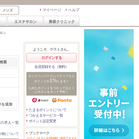
マイページ
ヘルプ
メンズ
ン
エステサロン
美容クリニック
サロン
ようこそ、ゲストさん。
ログインする
会員登録する（無料）
ホットペッパービューティーなら
1%
ポイントが
たまる！
ためたポイントをつかっておとく
にサロンをネット予約！
件を追加
たまるポイントについて
つかえるサービス一覧
ポイント設定変更
ンの求人一覧
ブックマーク
び順について
ログインすると会員情報に保存できます