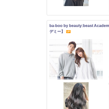
ba-boo by beauty:beas
デミー】
UP