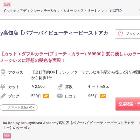
全員
イルミナorアディクシーカラー&カット＆オージュアトリートメント ￥13750
t Academy高知店【バブーバイビューティービーストアカ
ブックマ
【カット＋ダブルカラー(ブリーチ＋カラー) ￥9900】髪に優しいカラ
メージレスに理想の髪色を実現！
【当日予約OK】デンテツターミナルビル前駅から徒歩2分/八幡
アクセス
から徒歩1分
￥2,500
セット面8席
カット
席数
530件
966件
ブログ
口コミ
UP
UP
空席確認・
スマート支払いOK
ba-boo by beauty:beast Academy高知店【バブーバイビューティービーストアカデ
ミー】のクーポン
新規