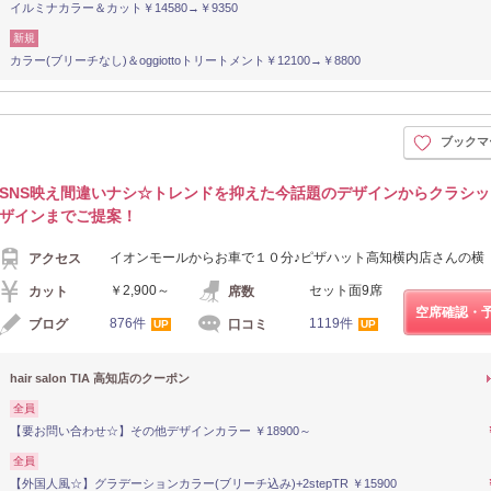
イルミナカラー＆カット￥14580→￥9350
新規
カラー(ブリーチなし)＆oggiottoトリートメント￥12100→￥8800
ブックマ
SNS映え間違いナシ☆トレンドを抑えた今話題のデザインからクラシ
ザインまでご提案！
イオンモールからお車で１０分♪ピザハット高知横内店さんの横
アクセス
￥2,900～
セット面9席
カット
席数
空席確認・
876件
1119件
ブログ
口コミ
UP
UP
hair salon TIA 高知店のクーポン
全員
【要お問い合わせ☆】その他デザインカラー ￥18900～
全員
【外国人風☆】グラデーションカラー(ブリーチ込み)+2stepTR ￥15900