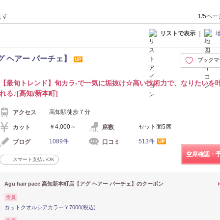
ます
1/5ペ
リストで表示
｜
【アグ ヘアー パーチェ】
UP
ブックマ
【最旬トレンド】旬カラ-で一気に垢抜け☆高い技術力で、なりたいを
れる♪[高知/新本町]
高知駅徒歩７分
アクセス
￥4,000～
セット面5席
カット
席数
1089件
513件
ブログ
口コミ
UP
空席確認・
スマート支払いOK
Agu hair pace 高知新本町店【アグ ヘアー パーチェ】のクーポン
全員
カットクオルシアカラー￥7000(税込)