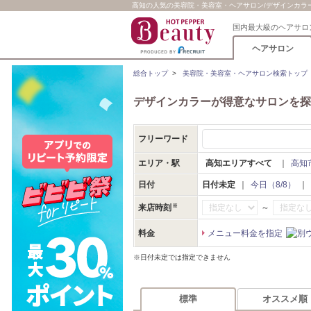
高知の人気の美容院・美容室・ヘアサロン/デザインカラーが
国内最大級のヘアサロ
ヘアサロン
総合トップ
>
美容院・美容室・ヘアサロン検索トップ
デザインカラーが得意なサロンを探
フリーワード
エリア・駅
高知エリアすべて
｜
高知
日付
日付未定
｜
今日（8/8）
｜
～
来店時刻
料金
メニュー料金を指定
※日付未定では指定できません
標準
オススメ順