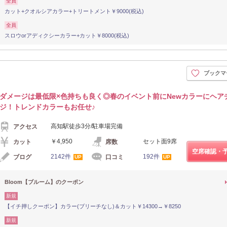
全員
カット+クオルシアカラー+トリートメント￥9000(税込)
全員
スロウorアディクシーカラー+カット￥8000(税込)
ブックマ
ダメージは最低限×色持ちも良く◎春のイベント前にNewカラーにヘア
ジ！トレンドカラーもお任せ♪
高知駅徒歩3分/駐車場完備
アクセス
￥4,950
セット面9席
カット
席数
空席確認・
2142件
192件
ブログ
口コミ
UP
UP
Bloom【ブルーム】のクーポン
新規
【イチ押しクーポン】カラー(ブリーチなし)＆カット￥14300→￥8250
新規