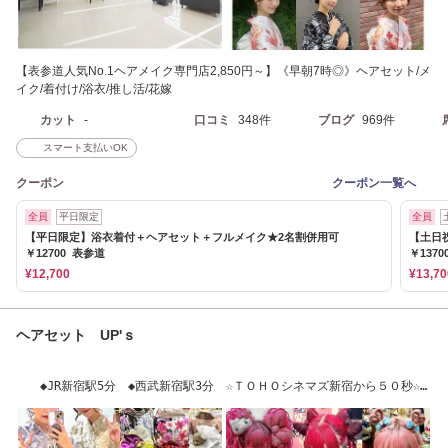
【表参道人気No.1ヘアメイク専門店2,850円～】《早朝7時◎》ヘアセット/メ
イク/着付け/浴衣/推し活/花嫁
カット
-
口コミ
348件
ブログ
969件
スマート支払いOK
クーポン
クーポン一覧へ
全員
平日限定
全員
【平日限定】浴衣着付＋ヘアセット＋フルメイク★2名割併用可
【土日
￥12700 表参道
￥1370
¥12,700
¥13,70
ヘアセット UP'ｓ
◆JR新宿駅5分 ◆西武新宿駅3分 ☆ＴＯＨＯシネマズ新宿から５０秒☆当
日予約大歓迎