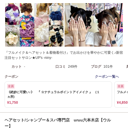
『フルメイク＆ヘアセット＆着物着付け』でお出かけを華やかに可愛く♪新宿
注目セットサロン★UP's -niny-
カット
-
口コミ
249件
ブログ
101件
クーポン
クーポン一覧へ
全員
全員
《絶妙に可愛い♪》 『 ☆ナチュラルポイントアイメイク 』 (１
フルメ
ヵ所)
¥1,750
¥4,850
ヘアセット/シャンプー＆スパ専門店 uruu六本木店【ウル
ー】