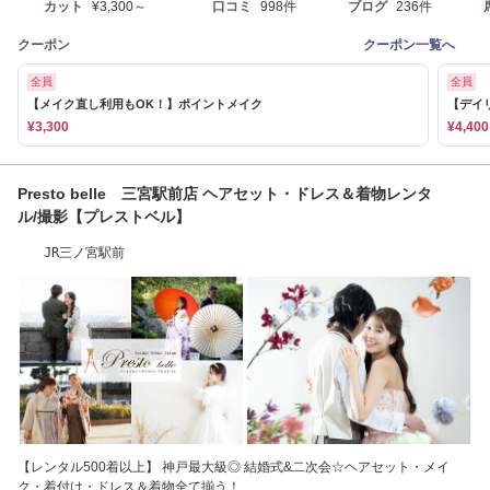
カット
¥3,300～
口コミ
998件
ブログ
236件
クーポン
クーポン一覧へ
全員
全員
【メイク直し利用もOK！】ポイントメイク
【デイ
¥3,300
¥4,400
Presto belle 三宮駅前店 ヘアセット・ドレス＆着物レンタ
ル/撮影【プレストベル】
JR三ノ宮駅前
【レンタル500着以上】 神戸最大級◎ 結婚式&二次会☆ヘアセット・メイ
ク・着付け・ドレス＆着物全て揃う！