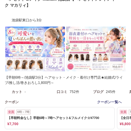
ク マカリィ】
池袋駅東口から3分
【早朝6時～/池袋駅3分】ヘアセット・メイク・着付け専門店★結婚式/ライ
ブ/推し活/巻きおろし1,800円～
カット
-
口コミ
752件
ブログ
245件
クーポン
クーポン一覧へ
全員
6時～7時
全員
【早朝料金なし】早朝6時～7時ヘアセット&フルメイク☆¥7700
【全日早
¥7,700
¥6,800