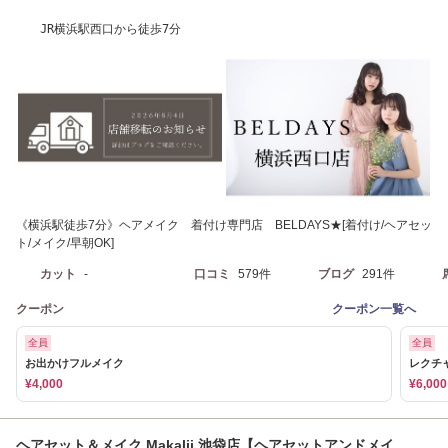
JR横浜駅西口から徒歩7分
《横浜駅徒歩7分》ヘアメイク 着付け専門店 BELDAYS★[着付け/ヘアセッ
ト/メイク/早朝OK]
カット
-
口コミ
579件
ブログ
291件
クーポン
クーポン一覧へ
全員
全員
お出かけフルメイク
レクチ
¥4,000
¥6,000
ヘアセット＆メイク Makalii 池袋店【ヘアセットアンドメイ