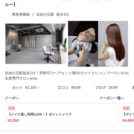
ルー】
東急東横線 / 自由が丘駅 徒歩1分
自由が丘駅徒歩1分！早朝可◎ヘアセット/着付け/メイク/シャンプー/スパのお
支度専門サロンuruu
カット
¥2,200～
口コミ
963件
ブログ
283件
クーポン
クーポン一覧へ
全員
全員
【メイク直し利用もOK！】ポイントメイク
【デイ
¥3,300
¥4,400