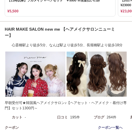
【11時以降】フルメイク＋ヘアセット ￥5500 ※現金払いのみ
【20
¥2300
¥5,500
¥23,00
HAIR MAKE SALON new me 【ヘアメイクサロンニューミ
ー】
心斎橋駅より徒歩5分、なんば駅より徒歩5分、長堀橋駅より徒歩10分
早朝受付可★韓国風ヘアメイクサロン♪【ヘアセット・ヘアメイク・着付け専
門】セット1300円～
カット
-
口コミ
195件
ブログ
264件
クーポン
クーポン一覧へ