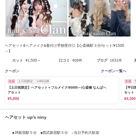
ヘアセット&ヘアメイク&着付け早朝受付◎【心斎橋駅３分/セット/¥1500
～】
カット
¥1,500～
口コミ
409件
ブログ
1831件
クーポン
クーポン一覧へ
全員
土日祝限定
10時以降
全員
【土日祝限定】ヘアセット＋フルメイク/¥5000～/心斎橋 なんばヘ
【平日
アセット
セット
¥5,000
¥4,300
ヘアセット up's niny
◆JR新宿駅５分 ◆西武新宿駅５分 ☆当日予約大歓迎