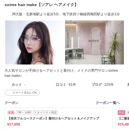
soiree hair make【ソアレ ヘアメイク】
JR大阪・北新地駅より徒歩5分、地下鉄四ツ橋線西梅田駅より徒歩1分
大人気サロンが手掛けるヘアセットと着付け、メイクの専門サロンsoiree
hair make♪
カット
-
口コミ
91件
ブログ
225件
スマート支払いOK
クーポン
クーポン一覧へ
全員
7時～16時
スタイリスト指定
新規
【浴衣フルコースクーポン】着付け＆ヘアセット＆メイクアップ
【ご新
¥17,050
¥15,40