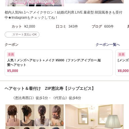
都内人気No.1ヘアメイクサロン！結婚式列席.LIVE.量産型.韓国風巻きも受付
中★Instagramもチェックしてね！
カット
¥2,000
口コミ
343件
ブログ
600件
スマート支払いOK
クーポン
クーポン一覧へ
全員
全員
人気！メンズヘアセット＋メイク ¥5000（ファンデ.アイブロー.短
[メンズ
髪ヘアセット
¥5,000
¥8,000
ヘアセット＆着付け ZIP恵比寿【ジップエビス】
《恵比寿西口》徒歩1分・《代官山》徒歩6分