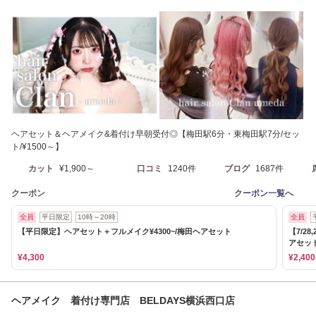
ト
ヘアセット＆ヘアメイク&着付け早朝受付◎【梅田駅6分・東梅田駅7分/セッ
ト/¥1500～】
カット
¥1,900～
口コミ
1240件
ブログ
1687件
クーポン
クーポン一覧へ
全員
平日限定
10時～20時
全員
【平日限定】ヘアセット＋フルメイク¥4300~/梅田ヘアセット
【7/28
アセッ
¥4,300
¥2,400
ヘアメイク 着付け専門店 BELDAYS横浜西口店