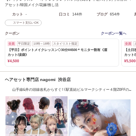
アセット/韓国メイク/花嫁/推し活
カット
-
口コミ
144件
ブログ
654件
スマート支払いOK
クーポン
クーポン一覧へ
全員
平日限定
10時～18時
スタイリスト指定
全員
【平日】ポイントメイクレッスン◇30分¥4500＊モニター割有《眉
【土日
カット/涙袋》
カット
¥4,500
¥5,500
ヘアセット専門店 nagomi 渋谷店
山手線&井の頭線改札からすぐ!(駅直結ビルマークシティー４階ZOFFの
出口から30秒)