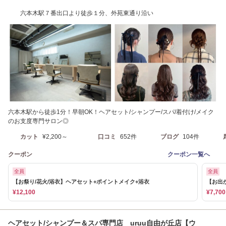
六本木駅７番出口より徒歩１分、外苑東通り沿い
六本木駅から徒歩1分！早朝OK！ヘアセット/シャンプー/スパ/着付け/メイク
のお支度専門サロン◎
カット
¥2,200～
口コミ
652件
ブログ
104件
クーポン
クーポン一覧へ
全員
全員
【お祭り/花火/浴衣】ヘアセット+ポイントメイク+浴衣
【お出
¥12,100
¥7,700
ヘアセット/シャンプー＆スパ専門店 uruu自由が丘店【ウ