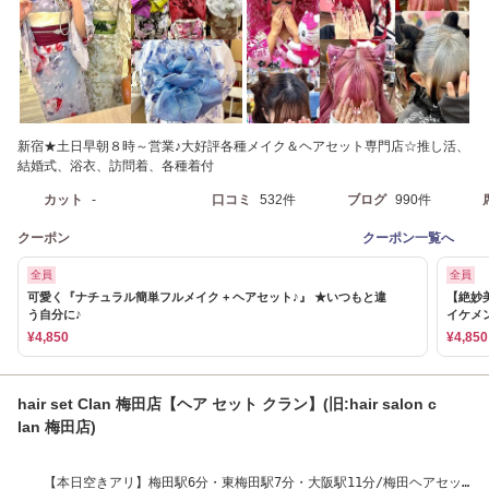
新宿★土日早朝８時～営業♪大好評各種メイク＆ヘアセット専門店☆推し活、
結婚式、浴衣、訪問着、各種着付
カット
-
口コミ
532件
ブログ
990件
クーポン
クーポン一覧へ
全員
全員
可愛く『ナチュラル簡単フルメイク + ヘアセット♪』 ★いつもと違
【絶妙
う自分に♪
イケメ
¥4,850
¥4,850
hair set Clan 梅田店【ヘア セット クラン】(旧:hair salon c
lan 梅田店)
【本日空きアリ】梅田駅6分・東梅田駅7分・大阪駅11分/梅田ヘアセッ