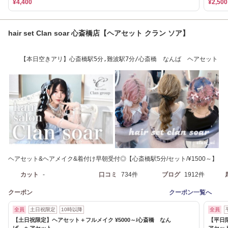
¥4,400
¥2,500
hair set Clan soar 心斎橋店【ヘアセット クラン ソア】
【本日空きアリ】心斎橋駅5分,難波駅7分/心斎橋 なんば ヘアセット
ヘアセット&ヘアメイク&着付け早朝受付◎【心斎橋駅5分/セット/¥1500～】
カット
-
口コミ
734件
ブログ
1912件
クーポン
クーポン一覧へ
全員
土日祝限定
10時以降
全員
【土日祝限定】ヘアセット＋フルメイク ¥5000～/心斎橋 なん
【平日限