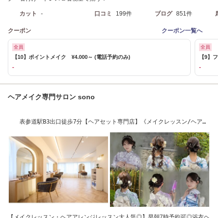
カット
-
口コミ
199件
ブログ
851件
クーポン
クーポン一覧へ
全員
全員
【10】ポイントメイク ¥4.000～ (電話予約のみ)
【9】フ
-
-
ヘアメイク専門サロン sono
表参道駅B3出口徒歩7分【ヘアセット専門店】《メイクレッスン/ヘアア
レンジレッスン》
【メイクレッスン・ヘアアレンジレッスン大人気◎】早朝7時予約可◎浴衣ヘ