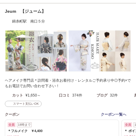
Jeum 【ジューム】
錦糸町駅 南口５分
ヘアメイク専門店＊訪問着・浴衣お着付け・レンタルご予約承り中◎予約×で
もお電話でお問い合わせ下さい！
カット
¥1,650～
口コミ
374件
ブログ
32件
スマート支払いOK
クーポン
クーポン一覧へ
全員
18時まで
全員
＊フルメイク ￥4,400
＊ ポイ