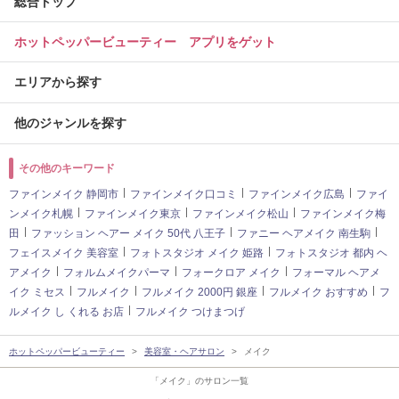
総合トップ
ホットペッパービューティー アプリをゲット
エリアから探す
他のジャンルを探す
その他のキーワード
ファインメイク 静岡市
ファインメイク口コミ
ファインメイク広島
ファイ
ンメイク札幌
ファインメイク東京
ファインメイク松山
ファインメイク梅
田
ファッション ヘアー メイク 50代 八王子
ファニー ヘアメイク 南生駒
フェイスメイク 美容室
フォトスタジオ メイク 姫路
フォトスタジオ 都内 ヘ
アメイク
フォルムメイクパーマ
フォークロア メイク
フォーマル ヘアメ
イク ミセス
フルメイク
フルメイク 2000円 銀座
フルメイク おすすめ
フ
ルメイク し くれる お店
フルメイク つけまつげ
ホットペッパービューティー
美容室・ヘアサロン
メイク
「メイク」のサロン一覧