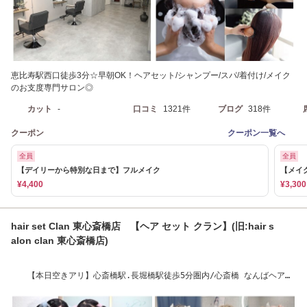
恵比寿駅西口徒歩3分☆早朝OK！ヘアセット/シャンプー/スパ/着付け/メイク
のお支度専門サロン◎
カット
-
口コミ
1321件
ブログ
318件
クーポン
クーポン一覧へ
全員
全員
【デイリーから特別な日まで】フルメイク
【メイ
¥4,400
¥3,300
hair set Clan 東心斎橋店 【ヘア セット クラン】(旧:hair s
alon clan 東心斎橋店)
【本日空きアリ】心斎橋駅.長堀橋駅徒歩5分圏内/心斎橋 なんばヘアセ
ット