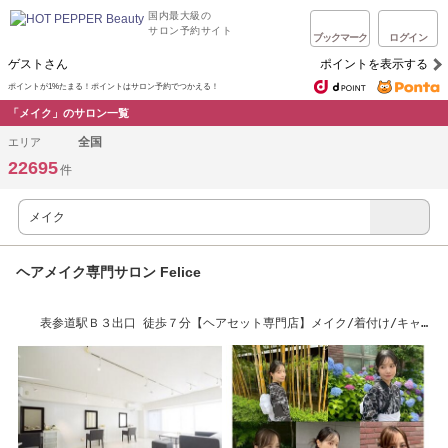
国内最大級の
サロン予約サイト
ブックマーク
ログイン
ゲストさん
ポイントを表示する
ポイントが1%たまる！ポイントはサロン予約でつかえる！
「メイク」のサロン一覧
全国
エリア
22695
件
ヘアメイク専門サロン Felice
表参道駅Ｂ３出口 徒歩７分【ヘアセット専門店】メイク/着付け/キャ
ッシュレス対応