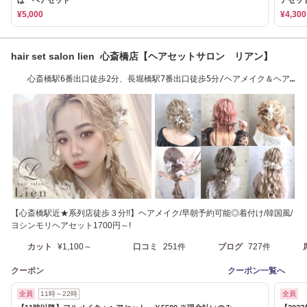
ば ヘアセット
アセッ
¥5,000
¥4,300
hair set salon lien 心斎橋店【ヘアセットサロン リアン】
心斎橋駅6番出口徒歩2分、長堀橋駅7番出口徒歩5分/ヘアメイク＆ヘア
セットサロン
【心斎橋駅近★系列店徒歩３分!!】ヘアメイク/早朝予約可能◎着付け/韓国風/
ヨシンモリヘアセット1700円～!
カット
¥1,100～
口コミ
251件
ブログ
727件
クーポン
クーポン一覧へ
全員
11時～22時
全員