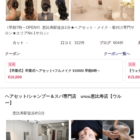
《早朝7時～OPEN!!》恵比寿駅徒歩1分★ヘアセット・メイク・着付け専門サ
ロン★エリアNo.1サロン♪
カット
-
口コミ
322件
ブログ
604件
クーポン
クーポン一覧へ
全員
全員
【卒業式】卒業式ヘアセット+フルメイク ¥10000 早朝6時～
【ウェ
¥10,000
¥15,00
ヘアセット/シャンプー＆スパ専門店 uruu恵比寿店【ウル
ー】
恵比寿駅徒歩約1分