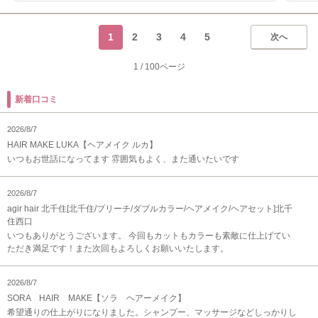
1
2
3
4
5
次へ
1
/
100ページ
新着口コミ
2026/8/7
HAIR MAKE LUKA【ヘアメイク ルカ】
いつもお世話になってます 雰囲気もよく、また通いたいです
2026/8/7
agir hair 北千住[北千住/ブリーチ/ダブルカラー/ヘアメイク/ヘアセット]北千
住西口
いつもありがとうございます。 今回もカットもカラーも素敵に仕上げてい
ただき満足です！また次回もよろしくお願いいたします。
2026/8/7
SORA HAIR MAKE【ソラ ヘアーメイク】
希望通りの仕上がりになりました。シャンプー、マッサージなどしっかりし