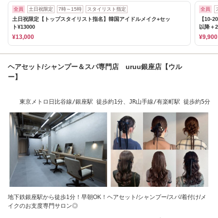
全員
土日祝限定
7時～15時
スタイリスト指定
全員
土日祝限定【トップスタイリスト指名】韓国アイドルメイク+セッ
【10-
ト¥13000
以降＋2
¥13,000
¥9,900
ヘアセット/シャンプー＆スパ専門店 uruu銀座店【ウル
ー】
東京メトロ日比谷線/銀座駅 徒歩約1分、JR山手線/有楽町駅 徒歩約5分
地下鉄銀座駅から徒歩1分！早朝OK！ヘアセット/シャンプー/スパ/着付け/メ
イクのお支度専門サロン◎