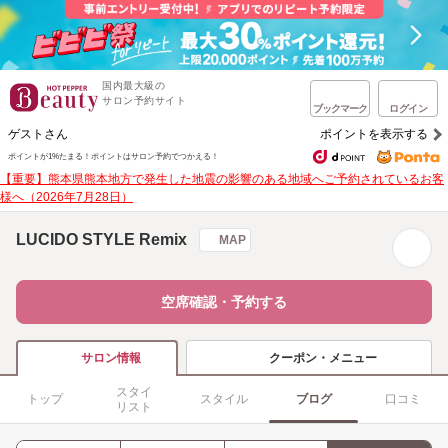
国内最大級の
サロン予約サイト
ブックマーク
ログイン
ゲストさん
ポイントを表示する
ポイントが1%たまる！
ポイントはサロン予約でつかえる！
【重要】熊本県熊本地方で発生した地震の影響のある地域へご予約されているお客
様へ（2026年7月28日）
LUCIDO STYLE Remix
MAP
空席確認・予約する
クーポン・メニュー
サロン情報
スタイ
トップ
スタイル
ブログ
口コミ
リスト