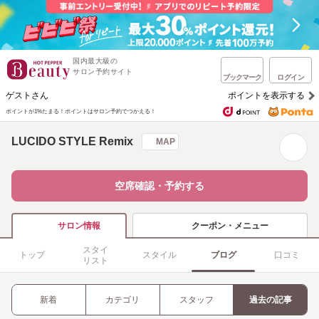
国内最大級の
サロン予約サイト
ブックマーク
ログイン
ゲストさん
ポイントを表示する
ポイントが1%たまる！
ポイントはサロン予約でつかえる！
LUCIDO STYLE Remix
MAP
空席確認・予約する
クーポン・メニュー
サロン情報
スタイ
トップ
スタイル
ブログ
口コミ
リスト
新着
カテゴリ
スタッフ
過去の記事