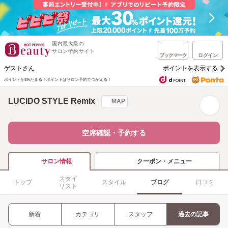
国内最大級の
サロン予約サイト
ブックマーク
ログイン
ゲストさん
ポイントを表示する
ポイントが1%たまる！
ポイントはサロン予約でつかえる！
LUCIDO STYLE Remix
MAP
空席確認・予約する
クーポン・メニュー
サロン情報
スタイ
トップ
スタイル
ブログ
口コミ
リスト
新着
カテゴリ
スタッフ
過去の記事