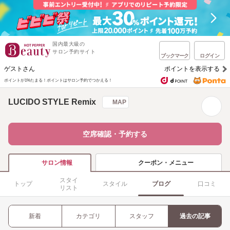
国内最大級の
サロン予約サイト
ブックマーク
ログイン
ゲストさん
ポイントを表示する
ポイントが1%たまる！
ポイントはサロン予約でつかえる！
LUCIDO STYLE Remix
MAP
空席確認・予約する
クーポン・メニュー
サロン情報
スタイ
トップ
スタイル
ブログ
口コミ
リスト
新着
カテゴリ
スタッフ
過去の記事