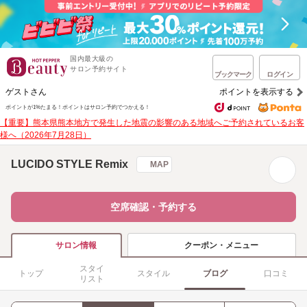
国内最大級の
サロン予約サイト
ブックマーク
ログイン
ゲストさん
ポイントを表示する
ポイントが1%たまる！
ポイントはサロン予約でつかえる！
【重要】熊本県熊本地方で発生した地震の影響のある地域へご予約されているお客
様へ（2026年7月28日）
LUCIDO STYLE Remix
MAP
空席確認・予約する
クーポン・メニュー
サロン情報
スタイ
トップ
スタイル
ブログ
口コミ
リスト