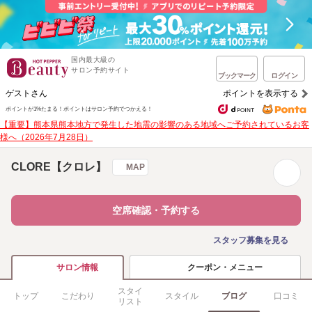
国内最大級の
サロン予約サイト
ブックマーク
ログイン
ゲストさん
ポイントを表示する
ポイントが1%たまる！
ポイントはサロン予約でつかえる！
【重要】熊本県熊本地方で発生した地震の影響のある地域へご予約されているお客
様へ（2026年7月28日）
CLORE【クロレ】
MAP
空席確認・予約する
スタッフ募集を見る
クーポン・メニュー
サロン情報
スタイ
トップ
こだわり
スタイル
ブログ
口コミ
リスト