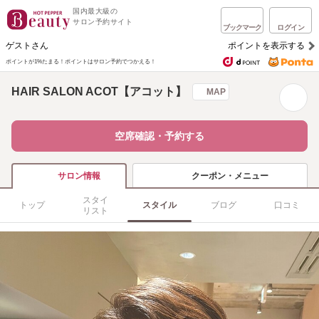
国内最大級の
サロン予約サイト
ブックマーク
ログイン
ゲストさん
ポイントを表示する
ポイントが1%たまる！
ポイントはサロン予約でつかえる！
HAIR SALON ACOT【アコット】
MAP
空席確認・予約する
クーポン・メニュー
サロン情報
スタイ
トップ
スタイル
ブログ
口コミ
リスト