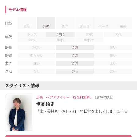
モデル情報
顔型
丸型
卵型
四角
逆三角
ベース
面長
キッズ
10代
20代
30代
年代
40代
50代
60代〜
髪量
少ない
普通
多い
髪質
柔らかい
普通
硬い
太さ
細い
普通
太い
クセ
なし
少し
強い
スタイリスト情報
店長 ヘアデザイナー『指名料無料』
（歴20年以上）
伊藤 悟史
「楽・長持ち・おしゃれ」で日常を楽しくしましょう☆