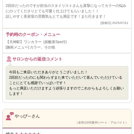
2回目だったのですが担当のスタイリストさんも真摯になってカラーの悩み
にのってくださりとても可愛く仕上げてもらいました！！
話しやすく美容室の雰囲気もとても満足です！また行きます！
[投稿日] 2025/07/21
予約時のクーポン・メニュー
【天神駅】ワンカラー (炭酸泉Spa付)
[施術メニュー] カラー、その他
サロンからの返信コメント
今回もご来店いただきありがとうございました！
2回目だったのにも関わらずまた来ていただいて喜んでいただけている
ことにとても感謝でいっぱいです！
もっと満足いただけますよう頑張りますのでこれからもよろしくお願い
します！
やっぴ～さん
（女性/10代後半/パート・アルバイト）