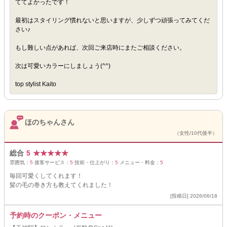
ててよかったです！
最初はスタイリング慣れないと思いますが、少しずつ頑張ってみてくだ
さい♪
もし難しい点があれば、次回ご来店時にまたご相談ください。
次は可愛いカラーにしましょう(^^)
top stylist Kaito
ほのちゃんさん
（女性/10代後半）
総合
5
★
★
★
★
★
雰囲気：
5
接客サービス：
5
技術・仕上がり：
5
メニュー・料金：
5
毎回可愛くしてくれます！
髪の毛の巻き方も教えてくれました！
[投稿日] 2026/06/18
予約時のクーポン・メニュー