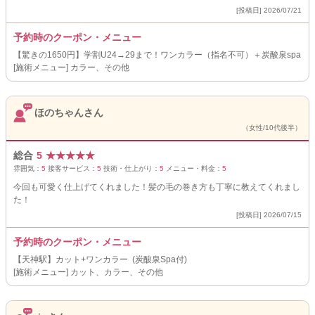
[投稿日] 2026/07/21
予約時のクーポン・メニュー
【驚きの1650円】学割U24→29まで！ワンカラー（指名不可）＋炭酸泉spa
[施術メニュー] カラー、その他
ほのちゃんさん
（女性/10代後半）
総合
5
★
★
★
★
★
雰囲気：
5
接客サービス：
5
技術・仕上がり：
5
メニュー・料金：
5
今回も可愛く仕上げてくれました！髪の毛の巻き方も丁寧に教えてくれまし
た！
[投稿日] 2026/07/15
予約時のクーポン・メニュー
【天神駅】カット+ワンカラー (炭酸泉Spa付)
[施術メニュー] カット、カラー、その他