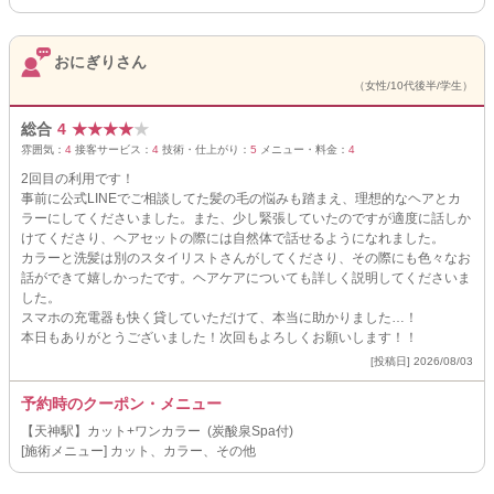
おにぎりさん
（女性/10代後半/学生）
総合
4
★
★
★
★
★
雰囲気：
4
接客サービス：
4
技術・仕上がり：
5
メニュー・料金：
4
2回目の利用です！
事前に公式LINEでご相談してた髪の毛の悩みも踏まえ、理想的なヘアとカ
ラーにしてくださいました。また、少し緊張していたのですが適度に話しか
けてくださり、ヘアセットの際には自然体で話せるようになれました。
カラーと洗髪は別のスタイリストさんがしてくださり、その際にも色々なお
話ができて嬉しかったです。ヘアケアについても詳しく説明してくださいま
した。
スマホの充電器も快く貸していただけて、本当に助かりました…！
本日もありがとうございました！次回もよろしくお願いします！！
[投稿日] 2026/08/03
予約時のクーポン・メニュー
【天神駅】カット+ワンカラー (炭酸泉Spa付)
[施術メニュー] カット、カラー、その他