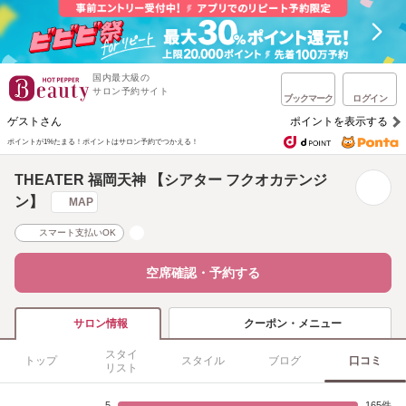
国内最大級の
サロン予約サイト
ブックマーク
ログイン
ゲストさん
ポイントを表示する
ポイントが1%たまる！
ポイントはサロン予約でつかえる！
THEATER 福岡天神 【シアター フクオカテンジ
ン】
MAP
スマート支払いOK
空席確認・予約する
クーポン・メニュー
サロン情報
スタイ
トップ
スタイル
ブログ
口コミ
リスト
5
165