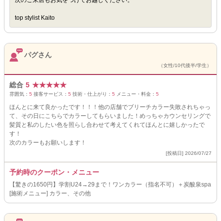
次のご来店もお気をつけてお越しください。
top stylist Kaito
パグさん
（女性/10代後半/学生）
総合
5
★
★
★
★
★
雰囲気：
5
接客サービス：
5
技術・仕上がり：
5
メニュー・料金：
5
ほんとに来て良かったです！！！他の店舗でブリーチカラー失敗されちゃっ
て、その日にこちらでカラーしてもらいました！めっちゃカウンセリングで
髪質と私のしたい色を照らし合わせて考えてくれてほんとに嬉しかったで
す！
次のカラーもお願いします！
[投稿日] 2026/07/27
予約時のクーポン・メニュー
【驚きの1650円】学割U24→29まで！ワンカラー（指名不可）＋炭酸泉spa
[施術メニュー] カラー、その他