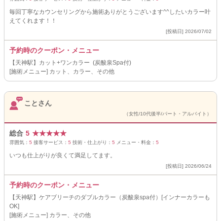
毎回丁寧なカウンセリングから施術ありがとうございます^^したいカラー叶
えてくれます！！
[投稿日] 2026/07/02
予約時のクーポン・メニュー
【天神駅】カット+ワンカラー (炭酸泉Spa付)
[施術メニュー] カット、カラー、その他
ことさん
（女性/10代後半/パート・アルバイト）
総合
5
★
★
★
★
★
雰囲気：
5
接客サービス：
5
技術・仕上がり：
5
メニュー・料金：
5
いつも仕上がりが良くて満足してます。
[投稿日] 2026/06/24
予約時のクーポン・メニュー
【天神駅】ケアブリーチのダブルカラー（炭酸泉spa付）[インナーカラーも
OK]
[施術メニュー] カラー、その他