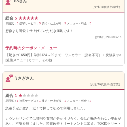
rioさん
（女性/10代後半/学生）
総合
5
★
★
★
★
★
雰囲気：
5
接客サービス：
5
技術・仕上がり：
5
メニュー・料金：
5
想像より可愛く仕上げていただき満足です！
[投稿日] 2026/07/15
予約時のクーポン・メニュー
【驚きの1650円】学割U24→29まで！ワンカラー（指名不可）＋炭酸泉spa
[施術メニュー] カラー、その他
うさぎさん
（女性/20代後半/自営業）
総合
1
★
★
★
★
★
雰囲気：
1
接客サービス：
1
技術・仕上がり：
1
メニュー・料金：
2
急遽予定が空き、近くで探して初めて利用しました。
カウンセリングでは説明や質問が分かりづらく、会話が噛み合わない場面が
あり、不安を感じました。髪質改善トリートメントに加え、TOKIOトリート