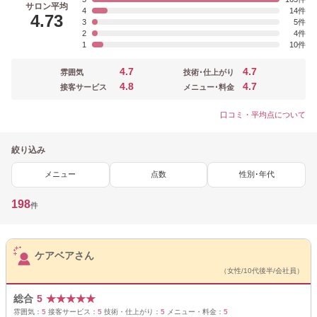
サロン平均
4
14
4.73
3
5
2
4
1
10
4.7
4.7
雰囲気
技術･仕上がり
4.8
4.7
接客サービス
メニュー･料金
口コミ・平均点について
絞り込み
メニュー
点数
性別･年代
198
件
サロンPick Up
ケアベアさん
（女性/10代後半/会社員）
総合
5
★
★
★
★
★
雰囲気：
5
接客サービス：
5
技術・仕上がり：
5
メニュー・料金：
5