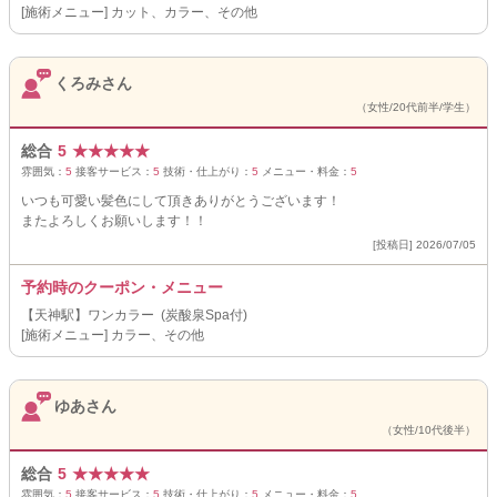
[施術メニュー] カット、カラー、その他
くろみさん
（女性/20代前半/学生）
総合
5
★
★
★
★
★
雰囲気：
5
接客サービス：
5
技術・仕上がり：
5
メニュー・料金：
5
いつも可愛い髪色にして頂きありがとうございます！
またよろしくお願いします！！
[投稿日] 2026/07/05
予約時のクーポン・メニュー
【天神駅】ワンカラー (炭酸泉Spa付)
[施術メニュー] カラー、その他
ゆあさん
（女性/10代後半）
総合
5
★
★
★
★
★
雰囲気：
5
接客サービス：
5
技術・仕上がり：
5
メニュー・料金：
5