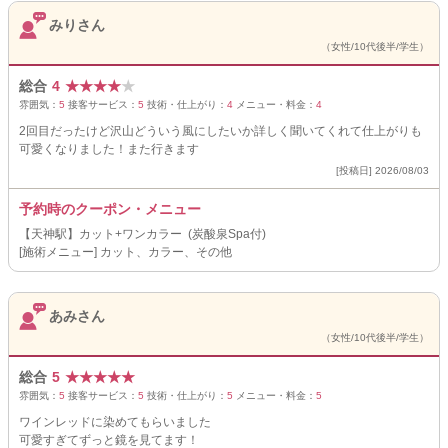
みりさん
（女性/10代後半/学生）
総合
4
★
★
★
★
★
雰囲気：
5
接客サービス：
5
技術・仕上がり：
4
メニュー・料金：
4
2回目だったけど沢山どういう風にしたいか詳しく聞いてくれて仕上がりも
可愛くなりました！また行きます
[投稿日] 2026/08/03
予約時のクーポン・メニュー
【天神駅】カット+ワンカラー (炭酸泉Spa付)
[施術メニュー] カット、カラー、その他
あみさん
（女性/10代後半/学生）
総合
5
★
★
★
★
★
雰囲気：
5
接客サービス：
5
技術・仕上がり：
5
メニュー・料金：
5
ワインレッドに染めてもらいました
可愛すぎてずっと鏡を見てます！