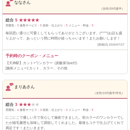
ななさん
（女性/20代後半）
総合
5
★
★
★
★
★
雰囲気：
5
接客サービス：
5
技術・仕上がり：
5
メニュー・料金：
5
毎回思い通りに可愛くしてもらってありがとうございます、(*^^*)お話も盛
り上がって、あっという間に時間が経っちゃいます！またお願いします！
[投稿日] 2026/07/27
予約時のクーポン・メニュー
【天神駅】カット+ワンカラー (炭酸泉Spa付)
[施術メニュー] カット、カラー、その他
まりあさん
（女性/10代後半/学生）
総合
3
★
★
★
★
★
雰囲気：
4
接客サービス：
3
技術・仕上がり：
3
メニュー・料金：
5
にこにこで優しい方で安心して施術できました。初カラーのワンカラーでし
たが縮毛履歴も加味して調節してくれました。最後もコテで仕上げてくれて
満足です！またいきます。