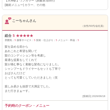
【天神駅】ワンカラー (炭酸泉Spa付)
[施術メニュー] カラー、その他
こーちゃんさん
（女性/50代/会社員）
総合
5
★
★
★
★
★
雰囲気：
5
接客サービス：
5
技術・仕上がり：
5
メニュー・料金：
5
髪を染める前から
あれこれと希望を聞いて
髪のコンディション等を考慮し
最適な提案をしてくれて
髪が痛む事なく素敵な髪色になりました。
シャンプーもドライヤーもセットも丁寧で
おばさんだけど
とっても可愛くしていただきました（笑
親しみ易さも抜群で大満足でした。
また行きまぁーす。
[投稿日] 2026/06/18
予約時のクーポン・メニュー