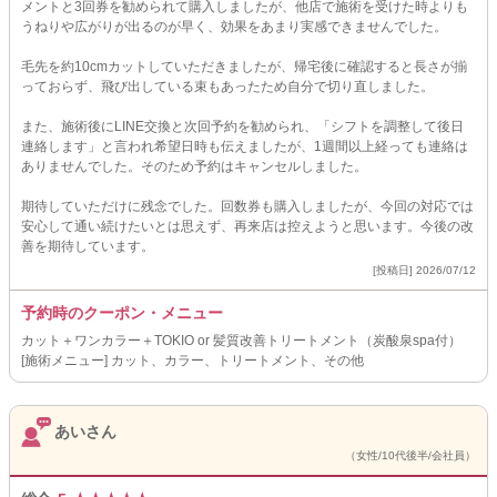
メントと3回券を勧められて購入しましたが、他店で施術を受けた時よりも
うねりや広がりが出るのが早く、効果をあまり実感できませんでした。
毛先を約10cmカットしていただきましたが、帰宅後に確認すると長さが揃
っておらず、飛び出している束もあったため自分で切り直しました。
また、施術後にLINE交換と次回予約を勧められ、「シフトを調整して後日
連絡します」と言われ希望日時も伝えましたが、1週間以上経っても連絡は
ありませんでした。そのため予約はキャンセルしました。
期待していただけに残念でした。回数券も購入しましたが、今回の対応では
安心して通い続けたいとは思えず、再来店は控えようと思います。今後の改
善を期待しています。
[投稿日] 2026/07/12
予約時のクーポン・メニュー
カット＋ワンカラー＋TOKIO or 髪質改善トリートメント（炭酸泉spa付）
[施術メニュー] カット、カラー、トリートメント、その他
あいさん
（女性/10代後半/会社員）