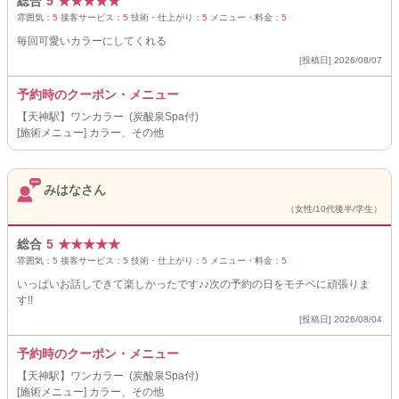
総合
5
★
★
★
★
★
雰囲気：
5
接客サービス：
5
技術・仕上がり：
5
メニュー・料金：
5
毎回可愛いカラーにしてくれる
[投稿日] 2026/08/07
予約時のクーポン・メニュー
【天神駅】ワンカラー (炭酸泉Spa付)
[施術メニュー] カラー、その他
みはなさん
（女性/10代後半/学生）
総合
5
★
★
★
★
★
雰囲気：
5
接客サービス：
5
技術・仕上がり：
5
メニュー・料金：
5
いっぱいお話しできて楽しかったです♪♪次の予約の日をモチベに頑張りま
す!!
[投稿日] 2026/08/04
予約時のクーポン・メニュー
【天神駅】ワンカラー (炭酸泉Spa付)
[施術メニュー] カラー、その他