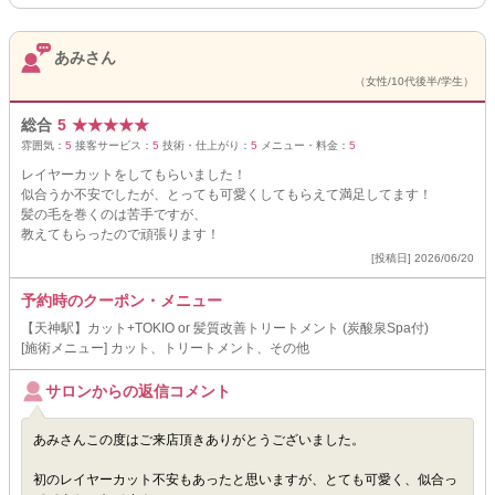
あみさん
（女性/10代後半/学生）
総合
5
★
★
★
★
★
雰囲気：
5
接客サービス：
5
技術・仕上がり：
5
メニュー・料金：
5
レイヤーカットをしてもらいました！
似合うか不安でしたが、とっても可愛くしてもらえて満足してます！
髪の毛を巻くのは苦手ですが、
教えてもらったので頑張ります！
[投稿日] 2026/06/20
予約時のクーポン・メニュー
【天神駅】カット+TOKIO or 髪質改善トリートメント (炭酸泉Spa付)
[施術メニュー] カット、トリートメント、その他
サロンからの返信コメント
あみさんこの度はご来店頂きありがとうございました。
初のレイヤーカット不安もあったと思いますが、とても可愛く、似合っ