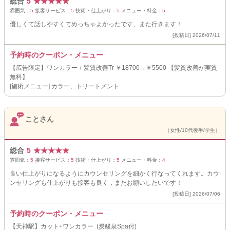
総合
5
★
★
★
★
★
雰囲気：
5
接客サービス：
5
技術・仕上がり：
5
メニュー・料金：
5
優しくて話しやすくてめっちゃよかったです、また行きます！
[投稿日] 2026/07/11
予約時のクーポン・メニュー
【広告限定】ワンカラー＋髪質改善Tr ￥18700→￥5500 【髪質改善が実質
無料】
[施術メニュー] カラー、トリートメント
ことさん
（女性/10代後半/学生）
総合
5
★
★
★
★
★
雰囲気：
5
接客サービス：
5
技術・仕上がり：
5
メニュー・料金：
4
良い仕上がりになるようにカウンセリングを細かく行なってくれます。カウ
ンセリングも仕上がりも接客も良く，またお願いしたいです！
[投稿日] 2026/07/06
予約時のクーポン・メニュー
【天神駅】カット+ワンカラー (炭酸泉Spa付)