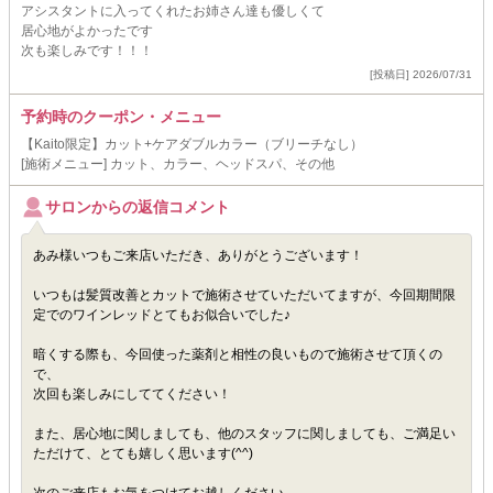
アシスタントに入ってくれたお姉さん達も優しくて
居心地がよかったです
次も楽しみです！！！
[投稿日] 2026/07/31
予約時のクーポン・メニュー
【Kaito限定】カット+ケアダブルカラー（ブリーチなし）
[施術メニュー] カット、カラー、ヘッドスパ、その他
サロンからの返信コメント
あみ様いつもご来店いただき、ありがとうございます！
いつもは髪質改善とカットで施術させていただいてますが、今回期間限
定でのワインレッドとてもお似合いでした♪
暗くする際も、今回使った薬剤と相性の良いもので施術させて頂くの
で、
次回も楽しみにしててください！
また、居心地に関しましても、他のスタッフに関しましても、ご満足い
ただけて、とても嬉しく思います(^^)