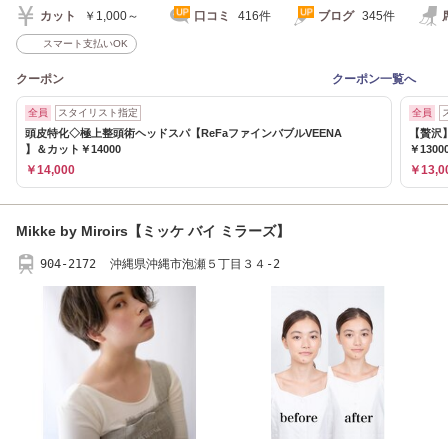
カット
￥1,000～
口コミ
416件
ブログ
345件
スマート支払いOK
クーポン
クーポン一覧へ
全員
スタイリスト指定
全員
頭皮特化◇極上整頭術ヘッドスパ【ReFaファインバブルVEENA
【贅沢
】＆カット￥14000
￥1300
￥14,000
￥13,0
Mikke by Miroirs【ミッケ バイ ミラーズ】
904-2172 沖縄県沖縄市泡瀬５丁目３４-2