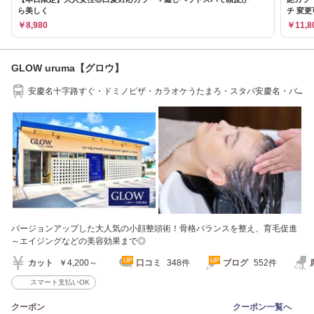
ら美しく
チ 変更可
￥8,980
￥11,8
GLOW uruma【グロウ】
安慶名十字路すぐ・ドミノピザ・カラオケうたまろ・スタバ安慶名・バ
ス停「アゲナ」
バージョンアップした大人気の小顔整頭術！骨格バランスを整え、育毛促進
～エイジングなどの美容効果まで◎
カット
￥4,200～
口コミ
348件
ブログ
552件
スマート支払いOK
クーポン
クーポン一覧へ