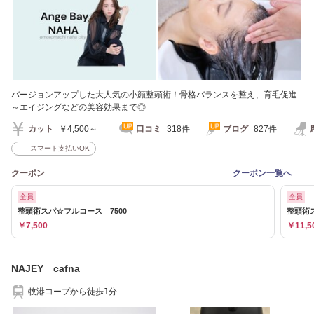
バージョンアップした大人気の小顔整頭術！骨格バランスを整え、育毛促進
～エイジングなどの美容効果まで◎
カット
￥4,500～
口コミ
318件
ブログ
827件
スマート支払いOK
クーポン
クーポン一覧へ
全員
全員
整頭術スパ☆フルコース 7500
整頭術
￥7,500
￥11,5
NAJEY cafna
牧港コープから徒歩1分