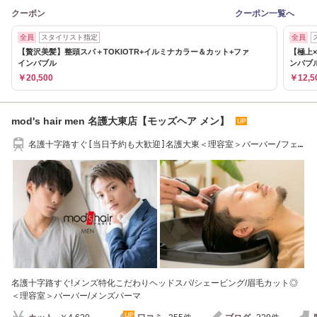
クーポン
クーポン一覧へ
全員
スタイリスト指定
全員
【贅沢美髪】整頭スパ＋TOKIOTR+イルミナカラー＆カット+ファ
【極上
インバブル
ンバブ
￥20,500
￥12,5
mod's hair men 名護大東店【モッズヘア メン】
名護十字路すぐ[当日予約も大歓迎]名護大東＜理容室＞バーバー/フェ
ードカット/メンズ
名護十字路すぐ!メンズ特化こだわりヘッドスパ/シェービング/眉毛カット◎
＜理容室＞バーバー/メンズパーマ