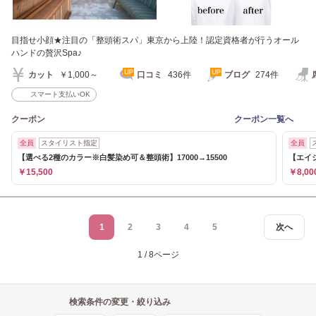
目指せ小顔★注目の「整頭術スパ」東京から上陸！認定資格者が行うオール
ハンドの贅沢Spa♪
カット
￥1,000～
口コミ
436件
ブログ
274件
スマート支払いOK
クーポン
クーポン一覧へ
全員
スタイリスト指定
全員
【選べる2種のカラー※白髪染め可＆整頭術】17000→15500
【エイジ
￥15,500
￥8,00
1
2
3
4
5
次へ
1 / 8ページ
検索条件の変更・絞り込み