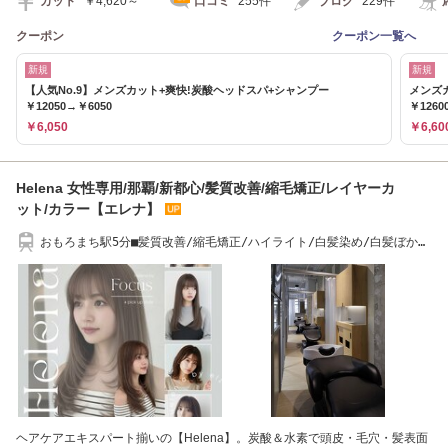
カット
￥4,620～
口コミ
255件
ブログ
229件
クーポン
クーポン一覧へ
新規
新規
【人気No.9】メンズカット+爽快!炭酸ヘッドスパ+シャンプー
メンズ
￥12050→￥6050
￥1260
￥6,050
￥6,60
Helena 女性専用/那覇/新都心/髪質改善/縮毛矯正/レイヤーカ
ット/カラー【エレナ】
おもろまち駅5分■髪質改善/縮毛矯正/ハイライト/白髪染め/白髪ぼか
し/酸性ストレート
ヘアケアエキスパート揃いの【Helena】。炭酸＆水素で頭皮・毛穴・髪表面