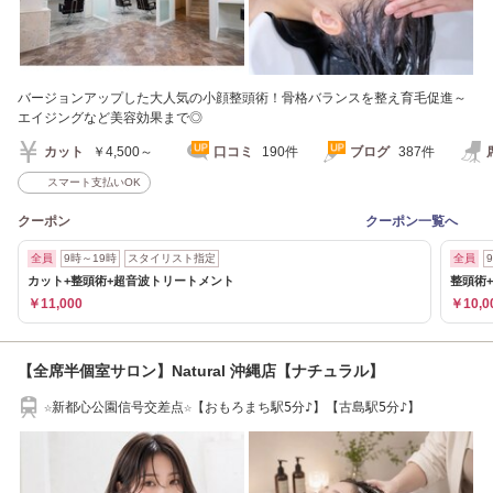
バージョンアップした大人気の小顔整頭術！骨格バランスを整え育毛促進～
エイジングなど美容効果まで◎
カット
￥4,500～
口コミ
190件
ブログ
387件
スマート支払いOK
クーポン
クーポン一覧へ
全員
9時～19時
スタイリスト指定
全員
カット+整頭術+超音波トリートメント
整頭術
￥11,000
￥10,0
【全席半個室サロン】Natural 沖縄店【ナチュラル】
☆新都心公園信号交差点☆【おもろまち駅5分♪】【古島駅5分♪】