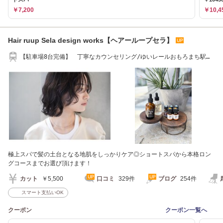
￥7,200
￥10,4
Hair ruup Sela design works【ヘアーループセラ】
【駐車場8台完備】 丁寧なカウンセリング/ゆいレールおもろまち駅か
ら徒歩20分
極上スパで髪の土台となる地肌をしっかりケア◎ショートスパから本格ロン
グコースまでお選び頂けます！
カット
￥5,500
口コミ
329件
ブログ
254件
スマート支払いOK
クーポン
クーポン一覧へ