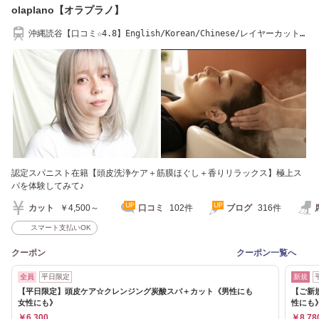
olaplano【オラプラノ】
沖縄読谷【口コミ☆4.8】English/Korean/Chinese/レイヤーカット/
オイルストレート
認定スパニスト在籍【頭皮洗浄ケア＋筋膜ほぐし＋香りリラックス】極上ス
パを体験してみて♪
カット
￥4,500～
口コミ
102件
ブログ
316件
スマート支払いOK
クーポン
クーポン一覧へ
全員
平日限定
新規
【平日限定】頭皮ケア☆クレンジング炭酸スパ＋カット《男性にも
【ご新
女性にも》
性にも
￥6,300
￥8,78