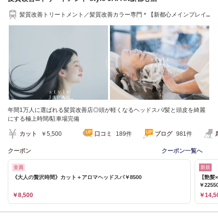
髪質改善トリートメント／髪質改善カラー専門＊【新都心メインプレイ
ス】より徒歩20分
年間1万人に選ばれる髪質改善店◎頭が軽くなるヘッドスパ/髪と頭皮を綺麗
にする極上時間/駐車場完備
カット
￥5,500
口コミ
189件
ブログ
981件
クーポン
クーポン一覧へ
全員
新規
《大人の贅沢時間》カット＋アロマヘッドスパ￥8500
【艶髪
￥2255
￥8,500
￥14,5