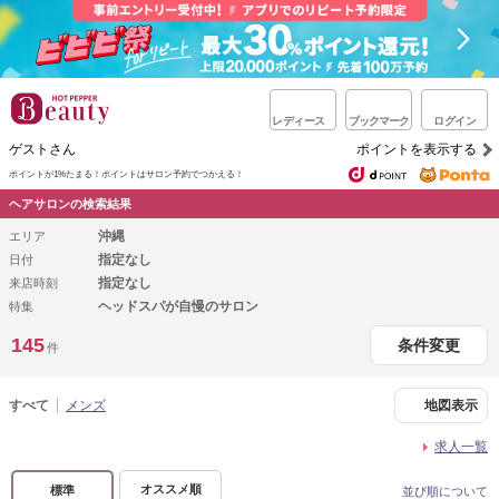
レディース
ブックマーク
ログイン
ゲストさん
ポイントを表示する
ポイントが1%たまる！
ポイントはサロン予約でつかえる！
ヘアサロンの検索結果
沖縄
エリア
指定なし
日付
指定なし
来店時刻
ヘッドスパが自慢のサロン
特集
145
条件変更
件
すべて
メンズ
地図表示
求人一覧
オススメ順
標準
並び順について