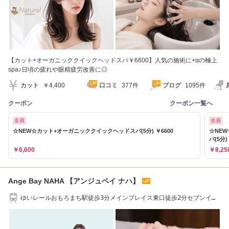
【カット+オーガニッククイックヘッドスパ￥6600】人気の施術に+αの極上
spa♪日頃の疲れや眼精疲労改善に◎
カット
￥4,400
口コミ
377件
ブログ
1095件
クーポン
クーポン一覧へ
全員
全員
☆NEW☆カット+オーガニッククイックヘッドスパ(5分) ￥6600
☆NE
パ(5分)
￥6,600
￥8,25
Ange Bay NAHA 【アンジュベイ ナハ】
ゆいレールおもろまち駅徒歩3分メインプレイス東口徒歩2分セブンイレ
ブン横