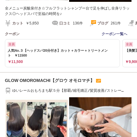
全メニュー炭酸泉付き☆フルフラットシャンプー台で足を伸ばし全身リラッ
クス◎ヘッドスパで至福の時間を♪
カット
￥5,850
口コミ
136件
ブログ
261件
クーポン
クーポン一覧へ
全員
全員
人気No.３【ヘッドスパ20分付き】カット＋カラー＋トリートメン
【美髪】
ト ￥11500
￥11,500
￥9,90
GLOW OMOROMACHI【グロウ オモロマチ】
ゆいレールおもろまち駅５分【那覇/縮毛矯正/髪質改善/ストレー
ト/TOKIO/ロングヘア】