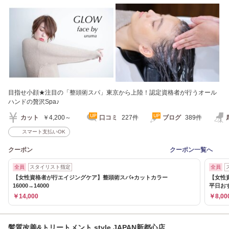
名店近くです。
目指せ小顔★注目の「整頭術スパ」東京から上陸！認定資格者が行うオール
ハンドの贅沢Spa♪
カット
￥4,200～
口コミ
227件
ブログ
389件
スマート支払いOK
クーポン
クーポン一覧へ
全員
スタイリスト指定
全員
【女性資格者が行エイジングケア】整頭術スパ+カットカラー
【女性
16000→14000
平日お
￥14,000
￥8,00
髪質改善&トリートメント style JAPAN新都心店