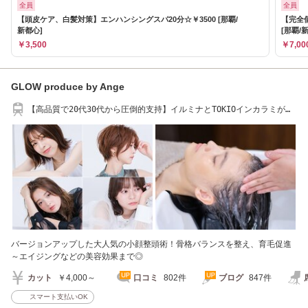
全員
全員
【頭皮ケア、白髪対策】エンハンシングスパ20分☆￥3500 [那覇/
【完全
新都心]
[那覇/
￥3,500
￥7,00
GLOW produce by Ange
【高品質で20代30代から圧倒的支持】イルミナとTOKIOインカラミが人
気[豊崎/白髪染め]
バージョンアップした大人気の小顔整頭術！骨格バランスを整え、育毛促進
～エイジングなどの美容効果まで◎
カット
￥4,000～
口コミ
802件
ブログ
847件
スマート支払いOK