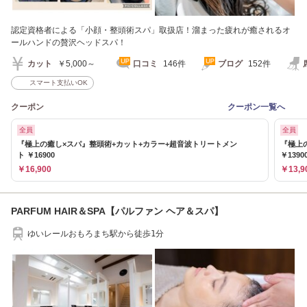
認定資格者による「小顔・整頭術スパ」取扱店！溜まった疲れが癒されるオ
ールハンドの贅沢ヘッドスパ！
カット
￥5,000～
口コミ
146件
ブログ
152件
スマート支払いOK
クーポン
クーポン一覧へ
全員
全員
『極上の癒し×スパ』整頭術+カット+カラー+超音波トリートメン
『極上
ト ￥16900
￥1390
￥16,900
￥13,9
PARFUM HAIR＆SPA【パルファン ヘア＆スパ】
ゆいレールおもろまち駅から徒歩1分