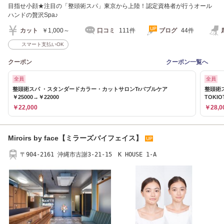
目指せ小顔★注目の「整頭術スパ」東京から上陸！認定資格者が行うオール
ハンドの贅沢Spa♪
カット
￥1,000～
口コミ
111件
ブログ
44件
スマート支払いOK
クーポン
クーポン一覧へ
全員
全員
整頭術スパ ・スタンダードカラー・カットサロンTrバブルケア
整頭術
￥25000→￥22000
TOKIO
￥22,000
￥28,0
Miroirs by face【ミラーズバイフェイス】
〒904-2161 沖縄市古謝3-21-15 K HOUSE 1-A