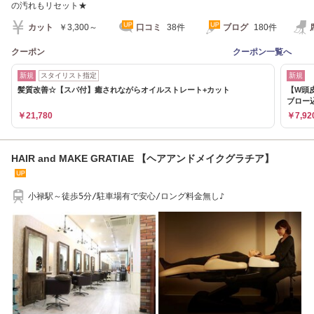
の汚れもリセット★
カット
￥3,300～
口コミ
38件
ブログ
180件
クーポン
クーポン一覧へ
新規
スタイリスト指定
新規
髪質改善☆【スパ付】癒されながらオイルストレート+カット
【W頭
ブロー込
￥21,780
￥7,92
HAIR and MAKE GRATIAE 【ヘアアンドメイクグラチア】
小禄駅～徒歩5分/駐車場有で安心/ロング料金無し♪