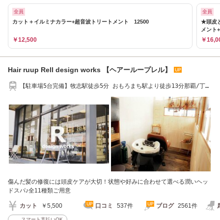
全員
全員
カット＋イルミナカラー+超音波トリートメント 12500
★頭皮と
メント
￥12,500
￥16,0
Hair ruup Rell design works 【ヘアーループレル】
【駐車場5台完備】牧志駅徒歩5分 おもろまち駅より徒歩13分那覇/丁寧
なカウンセリング
傷んだ髪の修復には頭皮ケアが大切！状態や好みに合わせて選べる潤いヘッ
ドスパ♪全11種類ご用意
カット
￥5,500
口コミ
537件
ブログ
2561件
スマート支払いOK