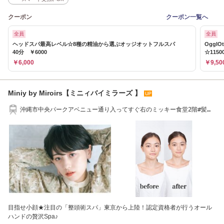
クーポン
クーポン一覧へ
全員
全員
ヘッドスパ最高レベル☆8種の精油から選ぶオッジオットフルスパ
OggI
40分 ￥6000
☆1150
￥6,000
￥9,50
Miniy by Miroirs【ミニィバイミラーズ 】
沖縄市中央パークアベニュー通り入ってすぐ右のミッキー食堂2階#髪質
改善#ヘッドスパ
目指せ小顔★注目の「整頭術スパ」東京から上陸！認定資格者が行うオール
ハンドの贅沢Spa♪