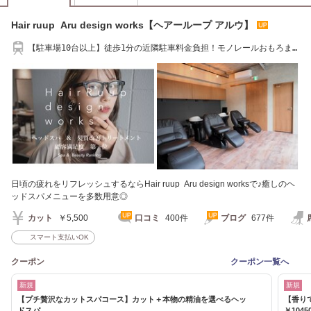
Hair ruup Aru design works【ヘアーループ アルウ】
【駐車場10台以上】徒歩1分の近隣駐車料金負担！モノレールおもろま
ち駅より徒歩5分
日頃の疲れをリフレッシュするならHair ruup Aru design worksで♪癒しのヘ
ッドスパメニューを多数用意◎
カット
￥5,500
口コミ
400件
ブログ
677件
スマート支払いOK
クーポン
クーポン一覧へ
新規
新規
【プチ贅沢なカットスパコース】カット＋本物の精油を選べるヘッ
【香り
ドスパ
￥1045