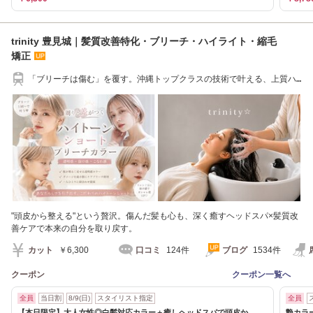
trinity 豊見城｜髪質改善特化・ブリーチ・ハイライト・縮毛
矯正
「ブリーチは傷む」を覆す。沖縄トップクラスの技術で叶える、上質ハ
イトーンカラー。
"頭皮から整える"という贅沢。傷んだ髪も心も、深く癒すヘッドスパ×髪質改
善ケアで本来の自分を取り戻す。
カット
￥6,300
口コミ
124件
ブログ
1534件
クーポン
クーポン一覧へ
全員
当日割
8/9(日)
スタイリスト指定
全員
【本日限定】大人女性◎白髪対応カラー＋癒しヘッドスパで頭皮か
艶カラ