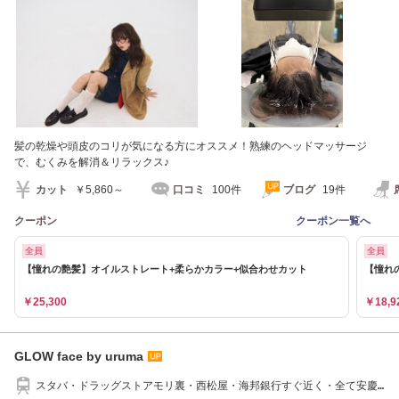
髪の乾燥や頭皮のコリが気になる方にオススメ！熟練のヘッドマッサージ
で、むくみを解消＆リラックス♪
カット
￥5,860～
口コミ
100件
ブログ
19件
クーポン
クーポン一覧へ
全員
全員
【憧れの艶髪】オイルストレート+柔らかカラー+似合わせカット
【憧れ
￥25,300
￥18,9
GLOW face by uruma
スタバ・ドラッグストアモリ裏・西松屋・海邦銀行すぐ近く・全て安慶