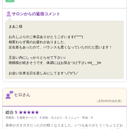
サロンからの返信コメント
まあこ様
お久しぶりのご来店ありがとうございます(*^^*)
相変わらず肩のお疲れがありました、
左右差もあったのて、バランスも悪くなっていたのだと思います！
又近い内にしっかりとらせて下さい♪
雨模様が続きそうです、体調にはお気をつけ下さいm(_ _)m
お会い出来る日を楽しみにしてます＼(^o^)／
ヒロさん
（女性/60代/会社員）
総合
5
★
★
★
★
★
雰囲気：
5
接客サービス：
5
技術・仕上がり：
5
メニュー・料金：
5
身体がガタガタだったのが軽くなりました。いつもありがとう！ちょうどお