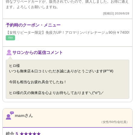
得なプリペードカードが、販売されていたので、購入しました。お得に通え
ます。よろしくお願いしますね。
[投稿日] 2026/6/28
予約時のクーポン・メニュー
【女性リピーター限定】免疫力UP！アロマリンパドレナージュ90分￥7400!
ﾘﾗｸ
サロンからの返信コメント
ヒロ様
いつも御来店＆口コミいただき誠にありがとうございます(#^^#)
今回も相当なお疲れ具合でしたね！
ヒロ様の又の御来店を心よりお待ちしております＼(^o^)／
mamさん
（女性/50代/会社員）
総合
5
★
★
★
★
★