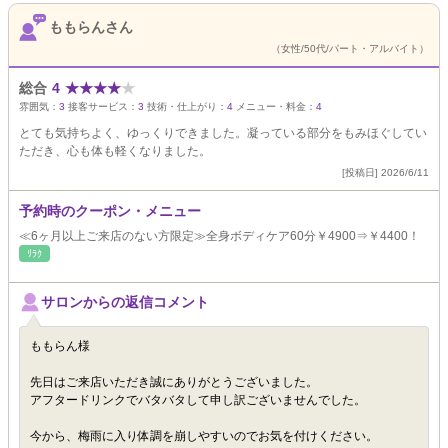
ももらんさん
（女性/50代/パート・アルバイト）
総合
4
★
★
★
★
★
雰囲気：
3
接客サービス：
3
技術・仕上がり：
4
メニュー・料金：
4
とても気持ちよく、ゆっくりできました。凝っている部分をもみほぐしてい
ただき、心も体も軽くなりました。
[投稿日] 2026/6/11
予約時のクーポン・メニュー
≪6ヶ月以上ご来店のない方限定≫全身ボディケア60分￥4900⇒￥4400！
ﾘﾗｸ
サロンからの返信コメント
ももらん様
先日はご来店いただき誠にありがとうございました。
アフタードリンクでバタバタして申し訳ございませんでした。
今から、梅雨に入り体調を崩しやすいのでお気を付けください。