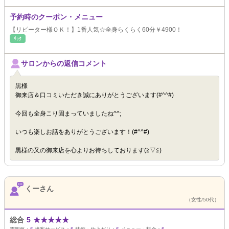
予約時のクーポン・メニュー
【リピーター様ＯＫ！】1番人気☆全身らくらく60分￥4900！
ﾘﾗｸ
サロンからの返信コメント
黒様
御来店＆口コミいただき誠にありがとうございます(#^^#)
今回も全身こり固まっていましたね^^;
いつも楽しお話をありがとうございます！(#^^#)
黒様の又の御来店を心よりお待ちしております(≧▽≦)
くーさん
（女性/50代）
総合
5
★
★
★
★
★