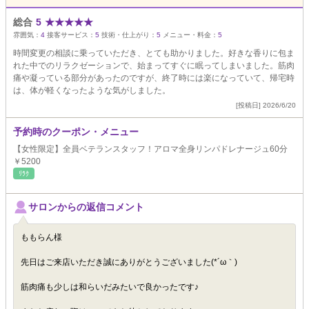
総合
5
★
★
★
★
★
雰囲気：
4
接客サービス：
5
技術・仕上がり：
5
メニュー・料金：
5
時間変更の相談に乗っていただき、とても助かりました。好きな香りに包ま
れた中でのリラクゼーションで、始まってすぐに眠ってしまいました。筋肉
痛や凝っている部分があったのですが、終了時には楽になっていて、帰宅時
は、体が軽くなったような気がしました。
[投稿日] 2026/6/20
予約時のクーポン・メニュー
【女性限定】全員ベテランスタッフ！アロマ全身リンパドレナージュ60分
￥5200
ﾘﾗｸ
サロンからの返信コメント
ももらん様
先日はご来店いただき誠にありがとうございました(*´ω｀)
筋肉痛も少しは和らいだみたいで良かったです♪