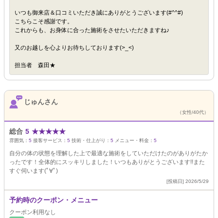
いつも御来店＆口コミいただき誠にありがとうございます(#^^#)
こちらこそ感謝です。
これからも、お身体に合った施術をさせたいただきますね♪
又のお越しを心よりお待ちしております(>_<)
担当者 森田★
じゅんさん
（女性/40代）
総合
5
★
★
★
★
★
雰囲気：
5
接客サービス：
5
技術・仕上がり：
5
メニュー・料金：
5
自分の体の状態を理解した上で最適な施術をしていただけたのがありがたか
ったです！全体的にスッキリしました！いつもありがとうございます!!また
すぐ伺います(ﾟ∀ﾟ)
[投稿日] 2026/5/29
予約時のクーポン・メニュー
クーポン利用なし