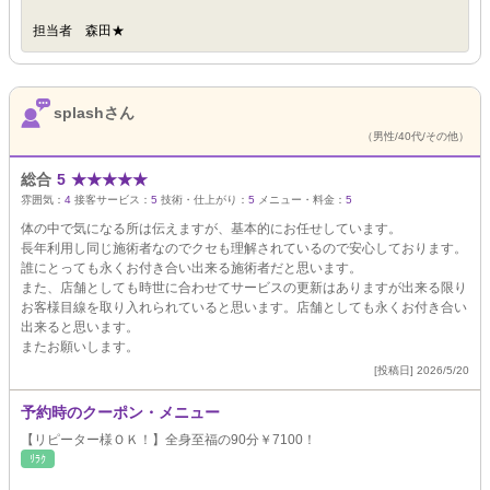
担当者 森田★
splashさん
（男性/40代/その他）
総合
5
★
★
★
★
★
雰囲気：
4
接客サービス：
5
技術・仕上がり：
5
メニュー・料金：
5
体の中で気になる所は伝えますが、基本的にお任せしています。
長年利用し同じ施術者なのでクセも理解されているので安心しております。
誰にとっても永くお付き合い出来る施術者だと思います。
また、店舗としても時世に合わせてサービスの更新はありますが出来る限り
お客様目線を取り入れられていると思います。店舗としても永くお付き合い
出来ると思います。
またお願いします。
[投稿日] 2026/5/20
予約時のクーポン・メニュー
【リピーター様ＯＫ！】全身至福の90分￥7100！
ﾘﾗｸ