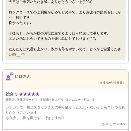
先日はご来店いただき誠にありがとうございま(#^^#)
ロングコースでのご利用が初めてとの事で、よりお疲れの箇所もしっか
り、対応でき
良かったです♪
今後ももーかもか様のお役に立てるよう日々精進して参ります。
又近い内にお会いできるのを楽しみにしております(^^)/
だんだんと気温も上がり、体力も落ちやすいので、どうかご自愛くださ
いm(__)m
ヒロさん
（女性/60代/会社員）
総合
5
★
★
★
★
★
雰囲気：
5
接客サービス：
5
技術・仕上がり：
5
メニュー・料金：
5
ガチガチで、担当スタッフさんの手が痛かったんじゃないかしら？いつもあ
りがとうございます。
もう少し、間を開けずに行きますね！
[投稿日] 2026/6/9