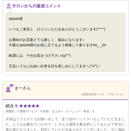
サロンからの返信コメント
splash様
いつもご来店と、口コミいただきありがとうございます(*^^*)
お褒めのお言葉とても嬉しく、励みになります♪
今後もsplash様のお役に立てるよう精進して参りますm(_ _)m
体調には、十分お気をつけ下さいね(^^)
又近いうちにお会い出来る日を楽しみにしてます＼(^o^)／
まーさん
（女性/40代/パート・アルバイト）
総合
5
★
★
★
★
★
雰囲気：
5
接客サービス：
5
技術・仕上がり：
5
メニュー・料金：
5
今回はリクエストでお願いをして、足つぼやヘッドスパもしていただきまし
た。とてもお疲れていたので、いろんな場所を重点的にしてもらえて本当に
体が楽になりました。対応していただきありがとうございました。少し強め