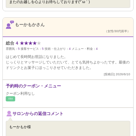
またのお越しを心よりお待ちしております(*´ω｀)
もーかもかさん
（女性/30代前半）
総合
4
★
★
★
★
★
雰囲気：
5
接客サービス：
5
技術・仕上がり：
4
メニュー・料金：
4
はじめて長時間お世話になりました。
じっくりとマッサージしていただいて、とても気持ちよかったです。最後の
ドリンクとお菓子にほっこりさせていただきました。
[投稿日] 2026/6/10
予約時のクーポン・メニュー
クーポン利用なし
ﾘﾗｸ
サロンからの返信コメント
もーかもか様