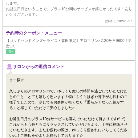
します。
お誕生日月ということで、プラス10分間のサービスが嬉しかったです！あり
がとうございます。
[投稿日] 2026/5/27
予約時のクーポン・メニュー
【ゴッドハンドメンズセラピスト森田限定】アロマリンパ120分￥9600！男
女OK
ﾘﾗｸ
サロンからの返信コメント
まー様☆
久しぶりのアロマリンパで、ゆっくり癒しの時間を過ごしていただけた
とのこと、とても嬉しく思います！特にふくらはぎや背中がお疲れのご
様子でしたので、少しでもお身体が軽くなり「柔らかくなった気がす
る」と感じていただけて安心しました♪
お誕生日月のプラス10分サービスも喜んでいただけて何よりです(^_^)
これからも心身ともにリラックスしていただけるよう、丁寧に施術させ
ていただきます。またお疲れの際は、ゆっくり癒されにいらしてくださ
いね！ご来店を心よりお待ちしております☆