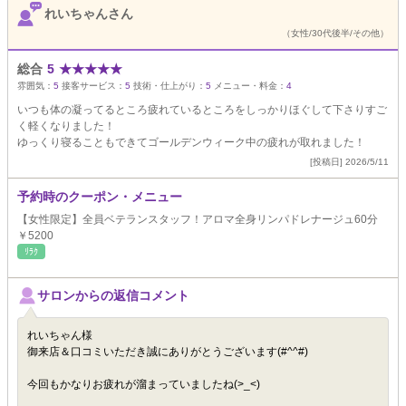
れいちゃんさん
（女性/30代後半/その他）
総合
5
★
★
★
★
★
雰囲気：
5
接客サービス：
5
技術・仕上がり：
5
メニュー・料金：
4
いつも体の凝ってるところ疲れているところをしっかりほぐして下さりすご
く軽くなりました！
ゆっくり寝ることもできてゴールデンウィーク中の疲れが取れました！
[投稿日] 2026/5/11
予約時のクーポン・メニュー
【女性限定】全員ベテランスタッフ！アロマ全身リンパドレナージュ60分
￥5200
ﾘﾗｸ
サロンからの返信コメント
れいちゃん様
御来店＆口コミいただき誠にありがとうございます(#^^#)
今回もかなりお疲れが溜まっていましたね(>_<)