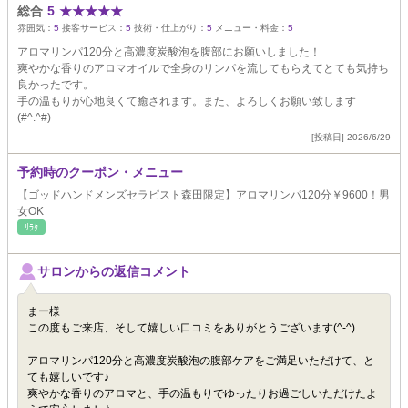
総合
5
★
★
★
★
★
雰囲気：
5
接客サービス：
5
技術・仕上がり：
5
メニュー・料金：
5
アロマリンパ120分と高濃度炭酸泡を腹部にお願いしました！
爽やかな香りのアロマオイルで全身のリンパを流してもらえてとても気持ち
良かったです。
手の温もりが心地良くて癒されます。また、よろしくお願い致します
(#^.^#)
[投稿日] 2026/6/29
予約時のクーポン・メニュー
【ゴッドハンドメンズセラピスト森田限定】アロマリンパ120分￥9600！男
女OK
ﾘﾗｸ
サロンからの返信コメント
まー様
この度もご来店、そして嬉しい口コミをありがとうございます(^-^)
アロマリンパ120分と高濃度炭酸泡の腹部ケアをご満足いただけて、と
ても嬉しいです♪
爽やかな香りのアロマと、手の温もりでゆったりお過ごしいただけたよ