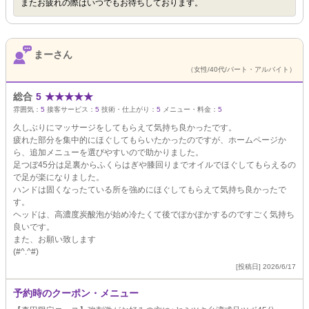
またお疲れの際はいつでもお待ちしております。
まーさん
（女性/40代/パート・アルバイト）
総合
5
★
★
★
★
★
雰囲気：
5
接客サービス：
5
技術・仕上がり：
5
メニュー・料金：
5
久しぶりにマッサージをしてもらえて気持ち良かったです。
疲れた部分を集中的にほぐしてもらいたかったのですが、ホームページか
ら、追加メニューを選びやすいので助かりました。
足つぼ45分は足裏からふくらはぎや膝回りまでオイルでほぐしてもらえるの
で足が楽になりました。
ハンドは固くなったている所を強めにほぐしてもらえて気持ち良かったで
す。
ヘッドは、高濃度炭酸泡が始め冷たくて後でぽかぽかするのですごく気持ち
良いです。
また、お願い致します
(#^.^#)
[投稿日] 2026/6/17
予約時のクーポン・メニュー