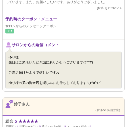
っています。また、お願いしたいです。ありがとうございました。
[投稿日] 2026/6/14
予約時のクーポン・メニュー
サロンからのメッセージクーポン
ﾘﾗｸ
サロンからの返信コメント
ゆり様
先日はご来店いただき誠にありがとうございます(#^^#)
ご満足頂けたようで嬉しいです♪♪
ゆり様の又の御来店を楽しみにお待ちしております＼(^o^)／
鈴子さん
（女性/50代/自営業）
総合
5
★
★
★
★
★
雰囲気：
4
接客サービス：
5
技術・仕上がり：
5
メニュー・料金：
5