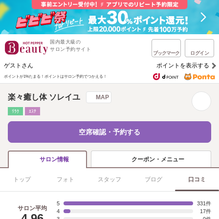
国内最大級の
サロン予約サイト
ブックマーク
ログイン
ゲストさん
ポイントを表示する
ポイントが1%たまる！
ポイントはサロン予約でつかえる！
楽々癒し体 ソレイユ
MAP
ﾘﾗｸ
ｴｽﾃ
空席確認・予約する
クーポン・メニュー
サロン情報
トップ
フォト
スタッフ
ブログ
口コミ
5
331
サロン平均
4
17
4.96