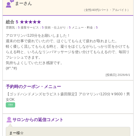
まーさん
（女性/40代/パート・アルバイト）
総合
5
★
★
★
★
★
雰囲気：
5
接客サービス：
5
技術・仕上がり：
5
メニュー・料金：
5
アロマリンパ120分をお願いしました！
週末の仕事で疲れていたので、ほぐしてもらえて疲れが取れました。
軽く優しく流してもらえる時と、凝りをほぐしながらしっかり圧をかけても
らえる時と、いろんなリンパマッサージを使い分けてもらえるので、毎回リ
フレッシュできます。
気持ちよくしていただき感謝です。
(#^.^#)
[投稿日] 2026/6/1
予約時のクーポン・メニュー
【ゴッドハンドメンズセラピスト森田限定】アロマリンパ120分￥9600！男
女OK
ﾘﾗｸ
サロンからの返信コメント
まー様☆