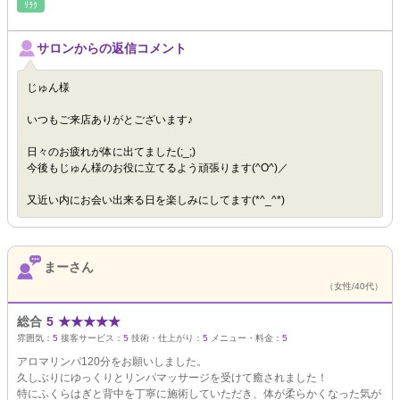
ﾘﾗｸ
サロンからの返信コメント
じゅん様
いつもご来店ありがとございます♪
日々のお疲れが体に出てました(;_;)
今後もじゅん様のお役に立てるよう頑張ります(^O^)／
又近い内にお会い出来る日を楽しみにしてます(*^_^*)
まーさん
（女性/40代）
総合
5
★
★
★
★
★
雰囲気：
5
接客サービス：
5
技術・仕上がり：
5
メニュー・料金：
5
アロマリンパ120分をお願いしました。
久しぶりにゆっくりとリンパマッサージを受けて癒されました！
特にふくらはぎと背中を丁寧に施術していただき、体が柔らかくなった気が