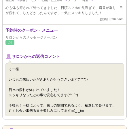
雰囲気：
5
接客サービス：
5
技術・仕上がり：
5
メニュー・料金：
5
心も体も癒されて帰ってきました。日頃スマホの見過ぎで、肩首が凝り、目
が疲れて、しんどかったんですが、一気にスッキリしました！！
[投稿日] 2026/6/6
予約時のクーポン・メニュー
サロンからのメッセージクーポン
ﾘﾗｸ
サロンからの返信コメント
くー様
いつもご来店いただきありがとうございます(*^^*)♪
日々の疲れが体に出ていました！
スッキリなったとの事で安心してます(*^_^*)
今後もくー様にとって、癒しの空間であるよう、精進して参ります、
近くお会い出来る日を楽しみにしてますm(_ _)m