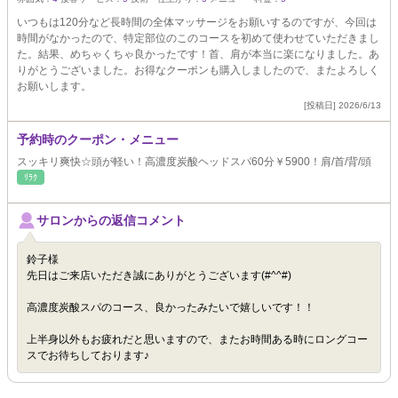
いつもは120分など長時間の全体マッサージをお願いするのですが、今回は
時間がなかったので、特定部位のこのコースを初めて使わせていただきまし
た。結果、めちゃくちゃ良かったです！首、肩が本当に楽になりました。あ
りがとうございました。お得なクーポンも購入しましたので、またよろしく
お願いします。
[投稿日] 2026/6/13
予約時のクーポン・メニュー
スッキリ爽快☆頭が軽い！高濃度炭酸ヘッドスパ60分￥5900！肩/首/背/頭
ﾘﾗｸ
サロンからの返信コメント
鈴子様
先日はご来店いただき誠にありがとうございます(#^^#)
高濃度炭酸スパのコース、良かったみたいで嬉しいです！！
上半身以外もお疲れだと思いますので、またお時間ある時にロングコー
スでお待ちしております♪