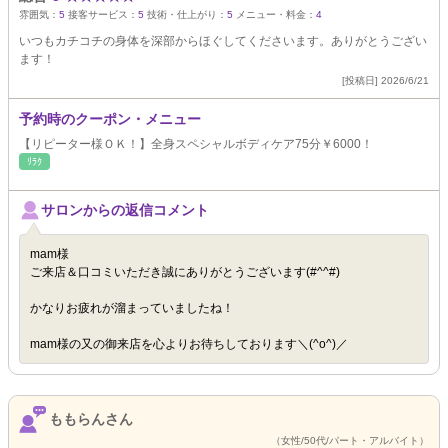
雰囲気：
5
接客サービス：
5
技術・仕上がり：
5
メニュー・料金：
4
いつもカチコチの身体を深部からほぐしてくださいます。ありがとうござい
ます！
[投稿日] 2026/6/21
予約時のクーポン・メニュー
【リピーター様ＯＫ！】全身スペシャルボディケア75分￥6000！
ﾘﾗｸ
サロンからの返信コメント
mam様
ご来店＆口コミいただき誠にありがとうございます(#^^#)
かなりお疲れが溜まっていましたね！
mam様の又の御来店を心よりお待ちしております＼(^o^)／
ももらんさん
（女性/50代/パート・アルバイト）