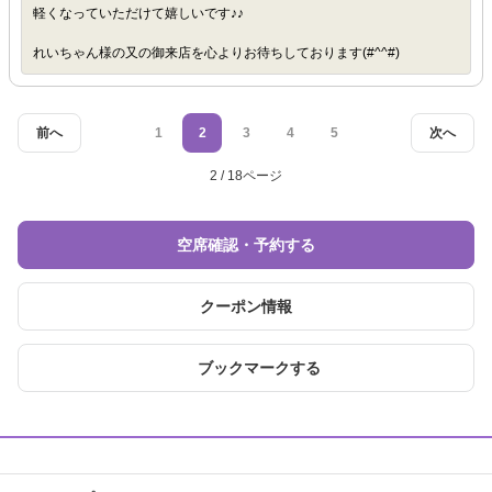
軽くなっていただけて嬉しいです♪♪
れいちゃん様の又の御来店を心よりお待ちしております(#^^#)
前へ
1
2
3
4
5
次へ
2 / 18ページ
空席確認・予約する
クーポン情報
ブックマークする