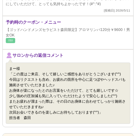
にしていただけて、とっても気持ちよかったです！(#^.^#)
[投稿日] 2026/5/11
予約時のクーポン・メニュー
【ゴッドハンドメンズセラピスト森田限定】アロマリンパ120分￥9600！男
女OK
ﾘﾗｸ
サロンからの返信コメント
まー様
「この度はご来店、そして嬉しいご感想をありがとうございます(^^)
今回はリクエストも含め、お疲れの箇所を中心に足つぼやヘッドスパも
施術させていただきました♪
お身体が楽になったとのお言葉をいただけて、とても嬉しいです☆
少し強めの圧加減も気に入っていただけたようで安心しました(^^)
またお疲れが溜まった際は、その日のお身体に合わせてしっかり施術さ
せていただきますね♪
次回お会いできるのを楽しみにお待ちしております(^^)」
担当者 森田