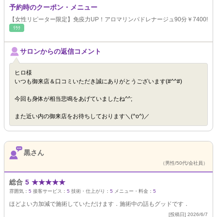
予約時のクーポン・メニュー
【女性リピーター限定】免疫力UP！アロマリンパドレナージュ90分￥7400!
ﾘﾗｸ
サロンからの返信コメント
ヒロ様
いつも御来店＆口コミいただき誠にありがとうございます(#^^#)
今回も身体が相当悲鳴をあげていましたね^^;
また近い内の御来店をお待ちしております＼(^o^)／
黒さん
（男性/50代/会社員）
総合
5
★
★
★
★
★
雰囲気：
5
接客サービス：
5
技術・仕上がり：
5
メニュー・料金：
5
ほどよい力加減で施術していただけます．施術中の話もグッドです．
[投稿日] 2026/6/7