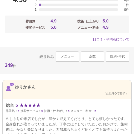
3
0
2
1
1
0
4.9
5.0
雰囲気
技術･仕上がり
5.0
4.9
接客サービス
メニュー･料金
口コミ・平均点について
メニュー
点数
性別･年代
絞り込み
349
件
ゆりかさん
（女性/30代前半）
総合
5
★
★
★
★
★
雰囲気：
5
接客サービス：
5
技術・仕上がり：
5
メニュー・料金：
5
久しぶりの来店でしたが、温かく迎えてくださり、とても嬉しかったです。
全身疲れが溜まっていましたが、丁寧にほぐしていただいたおかげで、施術
後は、かなり楽になりました。力加減もちょうど良くとても気持ちよかった