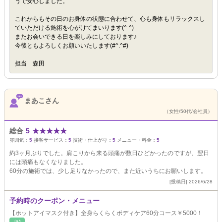
うで安心しました。
これからもその日のお身体の状態に合わせて、心も身体もリラックスし
ていただける施術を心がけてまいります(^-^)
またお会いできる日を楽しみにしております♪
今後ともよろしくお願いいたします(#^.^#)
担当 森田
まあこさん
（女性/50代/会社員）
総合
5
★
★
★
★
★
雰囲気：
5
接客サービス：
5
技術・仕上がり：
5
メニュー・料金：
5
約3ヶ月ぶりでした。肩こりから来る頭痛が数日ひどかったのですが、翌日
には頭痛もなくなりました。
60分の施術では、少し足りなかったので、また近いうちにお願いします。
[投稿日] 2026/6/28
予約時のクーポン・メニュー
【ホットアイマスク付き】全身らくらくボディケア60分コース￥5000！
ﾘﾗｸ