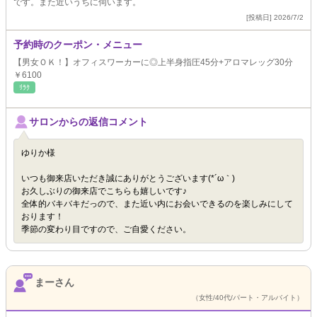
です。また近いうちに伺います。
[投稿日] 2026/7/2
予約時のクーポン・メニュー
【男女ＯＫ！】オフィスワーカーに◎上半身指圧45分+アロマレッグ30分
￥6100
ﾘﾗｸ
サロンからの返信コメント
ゆりか様
いつも御来店いただき誠にありがとうございます(*´ω｀)
お久しぶりの御来店でこちらも嬉しいです♪
全体的バキバキだっので、また近い内にお会いできるのを楽しみにして
おります！
季節の変わり目ですので、ご自愛ください。
まーさん
（女性/40代/パート・アルバイト）