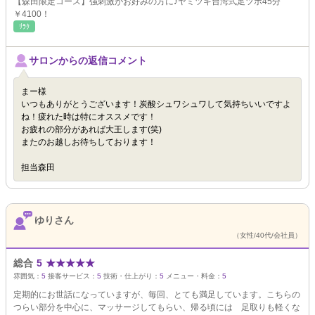
【森田限定コース】強刺激がお好みの方に♪ヤミツキ台湾式足ツボ45分
￥4100！
ﾘﾗｸ
サロンからの返信コメント
まー様
いつもありがとうございます！炭酸シュワシュワして気持ちいいですよ
ね！疲れた時は特にオススメです！
お疲れの部分があれば大王します(笑)
またのお越しお待ちしております！
担当森田
ゆりさん
（女性/40代/会社員）
総合
5
★
★
★
★
★
雰囲気：
5
接客サービス：
5
技術・仕上がり：
5
メニュー・料金：
5
定期的にお世話になっていますが、毎回、とても満足しています。こちらの
つらい部分を中心に、マッサージしてもらい、帰る頃には 足取りも軽くな