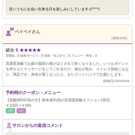
近いうちにお会い出来る日を楽しみにしています♪(*^^*)
ペイペイさん
（男性/40代）
総合
5
★
★
★
★
★
雰囲気：
5
接客サービス：
5
技術・仕上がり：
5
メニュー・料金：
5
高濃度炭酸でお腹の脂肪の塊がほぐされて軽くなりました。いつもポイント
を押さえたマッサージをしてくれるので、疲れが取れ、ストレス発散にもな
り、満足です。身体が重くなったら、またゴットハンドでお願いします。
[投稿日] 2026/3/28
予約時のクーポン・メニュー
【炭酸MENU初の方】新体感!灼熱の高濃度炭酸オプション1部位
￥1000⇒￥500
ﾘﾗｸ
ｴｽﾃ
サロンからの返信コメント