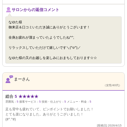
サロンからの返信コメント
なゆた様
御来店＆口コミいただき誠にありがとうございます！
全身お疲れが溜まっていたようでしたね^^;
リラックスしていただけて嬉しいです＼(^o^)／
なゆた様の又のお越しを楽しみにおまちしております☆☆
まーさん
（女性/40代）
総合
5
★
★
★
★
★
雰囲気：
5
接客サービス：
5
技術・仕上がり：
5
メニュー・料金：
5
足も背中も疲れていて、ピンポイントでお願いしました！
とても楽になりました。ありがとうございました！
(#^.^#)
[投稿日] 2026/4/15