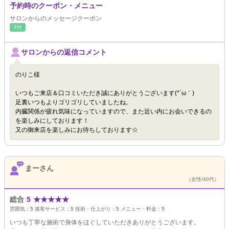
予約時のクーポン・メニュー
サロンからのメッセージクーポン
ﾘﾗｸ
サロンからの返信コメント
のりこ様
いつもご来店＆口コミいただき誠にありがとうございます(*´ω｀)
足裏いつもよりゴリゴリしていましたね。
内臓関係が疲れ気味になっていますので、また近い内にお会いできるの
を楽しみにしております！
又の御来店を楽しみにお待ちしております☆
まーさん
（女性/40代）
総合
5
★
★
★
★
★
雰囲気：
5
接客サービス：
5
技術・仕上がり：
5
メニュー・料金：
5
いつも丁寧な施術で身体をほぐしていただきありがとうございます。