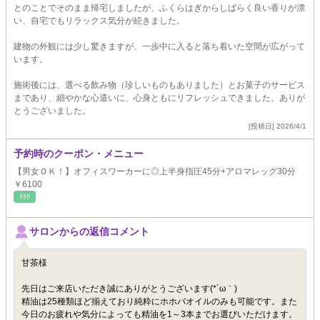
とのことでそのまま帰宅しましたが、ふくらはぎからしばらく良い香りが漂
い、自宅でもリラックス気分が続きました。
建物の外観には少し驚きますが、一歩中に入ると落ち着いた空間が広がって
います。
施術後には、選べる飲み物（珍しいものもありました）とお菓子のサービス
まであり、細やかな心遣いに、心身ともにリフレッシュできました。ありが
とうございました。
[投稿日] 2026/4/1
予約時のクーポン・メニュー
【男女ＯＫ！】オフィスワーカーに◎上半身指圧45分+アロマレッグ30分
￥6100
ﾘﾗｸ
サロンからの返信コメント
甘茶様
先日はご来店いただき誠にありがとうございます(*´ω｀)
精油は25種類ほど揃えており純粋にホホバオイルのみも可能です。また
今日のお疲れや気分によっても精油を1～3本までお選びいただけます。