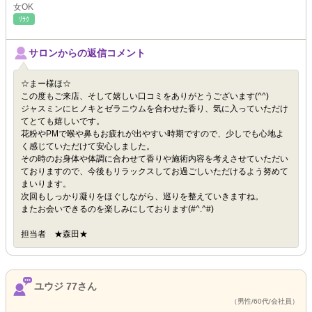
女OK
ﾘﾗｸ
サロンからの返信コメント
☆まー様ほ☆
この度もご来店、そして嬉しい口コミをありがとうございます(^^)
ジャスミンにヒノキとゼラニウムを合わせた香り、気に入っていただけ
てとても嬉しいです。
花粉やPMで喉や鼻もお疲れが出やすい時期ですので、少しでも心地よ
く感じていただけて安心しました。
その時のお身体や体調に合わせて香りや施術内容を考えさせていただい
ておりますので、今後もリラックスしてお過ごしいただけるよう努めて
まいります。
次回もしっかり凝りをほぐしながら、巡りを整えていきますね。
またお会いできるのを楽しみにしております(#^.^#)
担当者 ★森田★
ユウジ 77さん
（男性/60代/会社員）