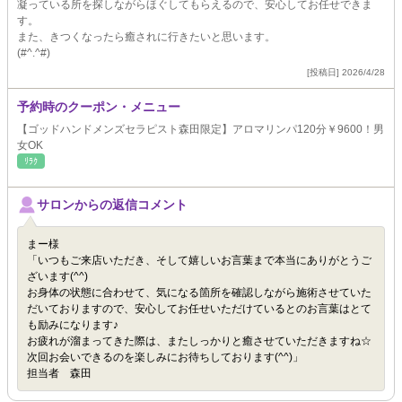
凝っている所を探しながらほぐしてもらえるので、安心してお任せできま
す。
また、きつくなったら癒されに行きたいと思います。
(#^.^#)
[投稿日] 2026/4/28
予約時のクーポン・メニュー
【ゴッドハンドメンズセラピスト森田限定】アロマリンパ120分￥9600！男
女OK
ﾘﾗｸ
サロンからの返信コメント
まー様
「いつもご来店いただき、そして嬉しいお言葉まで本当にありがとうご
ざいます(^^)
お身体の状態に合わせて、気になる箇所を確認しながら施術させていた
だいておりますので、安心してお任せいただけているとのお言葉はとて
も励みになります♪
お疲れが溜まってきた際は、またしっかりと癒させていただきますね☆
次回お会いできるのを楽しみにお待ちしております(^^)」
担当者 森田