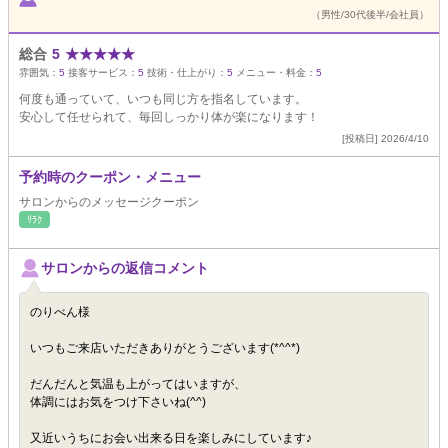
（男性/30代後半/会社員）
総合
5
★
★
★
★
★
雰囲気：
5
接客サービス：
5
技術・仕上がり：
5
メニュー・料金：
5
何度も通っていて、いつも同じ方を指名しています。
安心して任せられて、毎回しっかり体が楽になります！
[投稿日] 2026/4/10
予約時のクーポン・メニュー
サロンからのメッセージクーポン
ﾘﾗｸ
サロンからの返信コメント
のりべん様
いつもご来店いただきありがとうございます(*^^*)
だんだんと気温も上がってはいますが、
体調にはお気をつけ下さいね(^^)
又近いうちにお会い出来る日を楽しみにしています♪