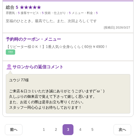
総合
5
★
★
★
★
★
雰囲気：
5
接客サービス：
5
技術・仕上がり：
5
メニュー・料金：
5
至福のひととき。最高でした。また、次回よろしくです
[投稿日] 2026/3/27
予約時のクーポン・メニュー
【リピーター様ＯＫ！】1番人気☆全身らくらく60分￥4900！
ﾘﾗｸ
サロンからの返信コメント
ユウジ 77様
ご来店＆口コミいただき誠にありがとうございます(*´ω｀)
久しぶりの御来店で覚えて下さって嬉しく思います。
また、お近くの際は是非お立ち寄りください。
スタッフ一同心心よりお待ちしております！
前へ
1
2
3
4
5
次へ