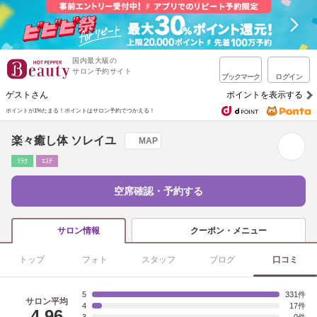
国内最大級の
サロン予約サイト
ブックマーク
ログイン
ゲストさん
ポイントを表示する
ポイントが1%たまる！
ポイントはサロン予約でつかえる！
楽々癒し体 ソレイユ
MAP
ﾘﾗｸ
ｴｽﾃ
空席確認・予約する
クーポン・メニュー
サロン情報
トップ
フォト
スタッフ
ブログ
口コミ
5
331
サロン平均
4
17
4.96