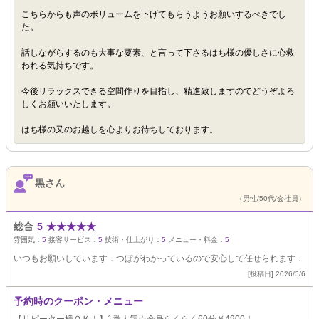
こちらからも声のボリュームを下げてもらうようお願いするべきでし
た。
話しながらするのも大事な要素、と言って下さるはち様の優しさに心救
われる気持ちです。
今後リラックスできる空間作りを目指し、精進致しますのでどうぞよろ
しくお願いいたします。
はち様の又のお越しを心よりお待ちしております。
黒さん
（男性/50代/会社員）
総合
5
★
★
★
★
★
雰囲気：
5
接客サービス：
5
技術・仕上がり：
5
メニュー・料金：
5
いつもお願いしています．つぼがわかっているので安心して任せられます．
[投稿日] 2026/5/6
予約時のクーポン・メニュー