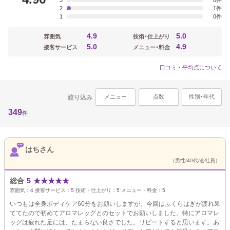
3
0
2
1
1
0
4.9
5.0
雰囲気
技術･仕上がり
5.0
4.9
接客サービス
メニュー･料金
口コミ・平均点について
メニュー
点数
性別･年代
絞り込み
349
件
はちさん
（男性/40代/会社員）
総合
5
★
★
★
★
★
雰囲気：
4
接客サービス：
5
技術・仕上がり：
5
メニュー・料金：
5
いつもは全身ボディケア60分をお願いしますが、今回はふくらはぎが疲れ果
ててたので初めてアロマレッグとのセットでお願いしました。特にアロマレ
ッグは疲れた足には、たまらない良さでした。リピートすると思います。あ