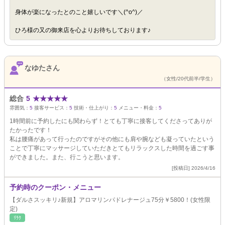
身体が楽になったとのこと嬉しいです＼(^o^)／
ひろ様の又の御来店を心よりお待ちしております♪
なゆたさん
（女性/20代前半/学生）
総合
5
★
★
★
★
★
雰囲気：
5
接客サービス：
5
技術・仕上がり：
5
メニュー・料金：
5
1時間前に予約したにも関わらず！とても丁寧に接客してくださってありが
たかったです！
私は腰痛があって行ったのですがその他にも肩や腕なども凝っていたという
ことで丁寧にマッサージしていただきとてもリラックスした時間を過ごす事
ができました。また、行こうと思います。
[投稿日] 2026/4/16
予約時のクーポン・メニュー
【ダルさスッキリ♪新規】アロマリンパドレナージュ75分￥5800！(女性限
定)
ﾘﾗｸ