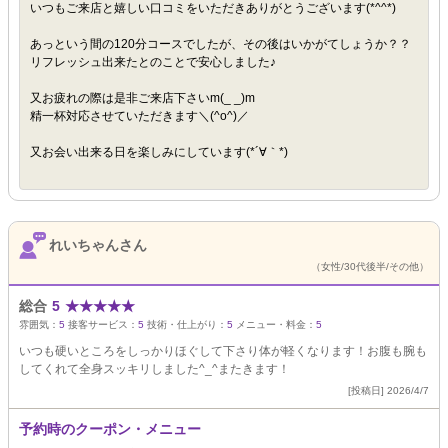
いつもご来店と嬉しい口コミをいただきありがとうございます(*^^*)
あっという間の120分コースでしたが、その後はいかがてしょうか？？
リフレッシュ出来たとのことで安心しました♪
又お疲れの際は是非ご来店下さいm(_ _)m
精一杯対応させていただきます＼(^o^)／
又お会い出来る日を楽しみにしています(*´∀｀*)
れいちゃんさん
（女性/30代後半/その他）
総合
5
★
★
★
★
★
雰囲気：
5
接客サービス：
5
技術・仕上がり：
5
メニュー・料金：
5
いつも硬いところをしっかりほぐして下さり体が軽くなります！お腹も腕も
してくれて全身スッキリしました^_^またきます！
[投稿日] 2026/4/7
予約時のクーポン・メニュー