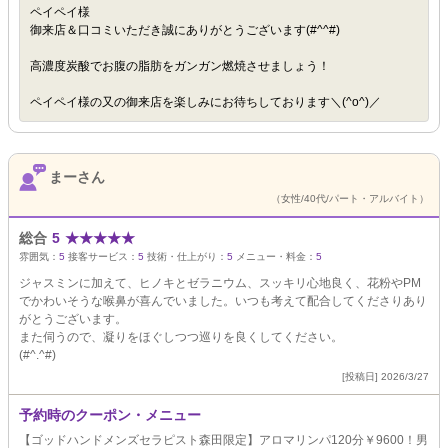
ペイペイ様
御来店＆口コミいただき誠にありがとうございます(#^^#)
高濃度炭酸でお腹の脂肪をガンガン燃焼させましょう！
ペイペイ様の又の御来店を楽しみにお待ちしております＼(^o^)／
まーさん
（女性/40代/パート・アルバイト）
総合
5
★
★
★
★
★
雰囲気：
5
接客サービス：
5
技術・仕上がり：
5
メニュー・料金：
5
ジャスミンに加えて、ヒノキとゼラニウム、スッキリ心地良く、花粉やPM
でかわいそうな喉鼻が喜んでいました。いつも考えて配合してくださりあり
がとうございます。
また伺うので、凝りをほぐしつつ巡りを良くしてください。
(#^.^#)
[投稿日] 2026/3/27
予約時のクーポン・メニュー
【ゴッドハンドメンズセラピスト森田限定】アロマリンパ120分￥9600！男