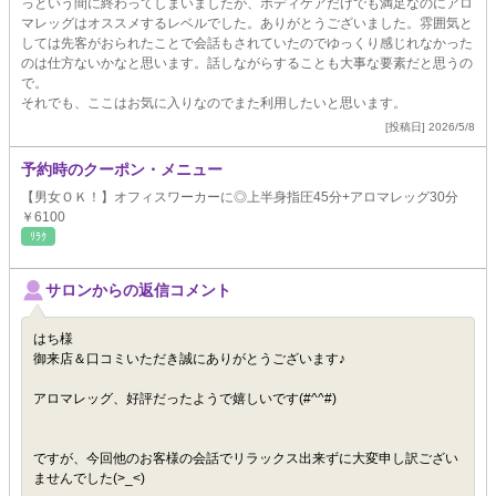
っという間に終わってしまいましたが、ボディケアだけでも満足なのにアロ
マレッグはオススメするレベルでした。ありがとうございました。雰囲気と
しては先客がおられたことで会話もされていたのでゆっくり感じれなかった
のは仕方ないかなと思います。話しながらすることも大事な要素だと思うの
で。
それでも、ここはお気に入りなのでまた利用したいと思います。
[投稿日] 2026/5/8
予約時のクーポン・メニュー
【男女ＯＫ！】オフィスワーカーに◎上半身指圧45分+アロマレッグ30分
￥6100
ﾘﾗｸ
サロンからの返信コメント
はち様
御来店＆口コミいただき誠にありがとうございます♪
アロマレッグ、好評だったようで嬉しいです(#^^#)
ですが、今回他のお客様の会話でリラックス出来ずに大変申し訳ござい
ませんでした(>_<)