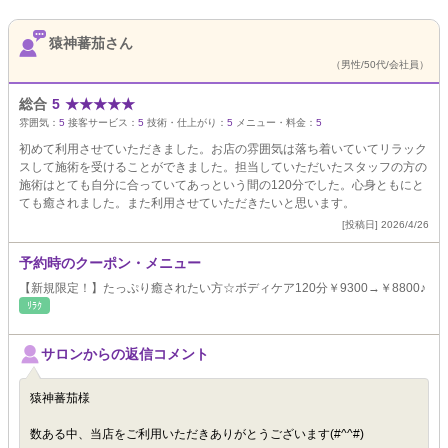
猿神蕃茄さん
（男性/50代/会社員）
総合
5
★
★
★
★
★
雰囲気：
5
接客サービス：
5
技術・仕上がり：
5
メニュー・料金：
5
初めて利用させていただきました。お店の雰囲気は落ち着いていてリラック
スして施術を受けることができました。担当していただいたスタッフの方の
施術はとても自分に合っていてあっという間の120分でした。心身ともにと
ても癒されました。また利用させていただきたいと思います。
[投稿日] 2026/4/26
予約時のクーポン・メニュー
【新規限定！】たっぷり癒されたい方☆ボディケア120分￥9300→￥8800♪
ﾘﾗｸ
サロンからの返信コメント
猿神蕃茄様
数ある中、当店をご利用いただきありがとうございます(#^^#)