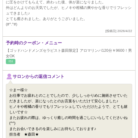
に圧をかけてもらえて、終わった後、体が楽になりました。
外はどんよりのお天気でしたが、ヒノキや柑橘の爽やかな香りでリフレッシ
ュできました♪
とても癒されました。ありがとうございました。
(#^.^#)
[投稿日] 2026/4/22
予約時のクーポン・メニュー
【ゴッドハンドメンズセラピスト森田限定】アロマリンパ120分￥9600！男
女OK
ﾘﾗｸ
サロンからの返信コメント
☆まー様☆
お仕事でお疲れとのことでしたので、少ししっかりめに施術させていた
だきましたが、楽になったとのお言葉をいただけて安心しました♪
ヒノキや柑橘の香りでもリフレッシュしていただけたようで、とても嬉
しいです☆
またお疲れの際は、ゆっくり癒しの時間を過ごしにいらしてくださいね
(^^)
またお会いできるのを楽しみにお待ちしております♪
担当者 ★森田★