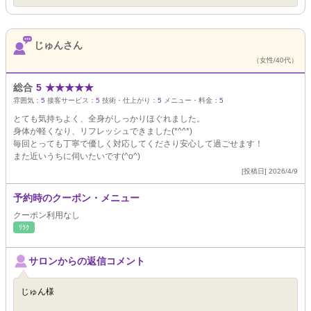
じゅんさん
（女性/40代）
総合
5
★
★
★
★
★
雰囲気：
5
接客サービス：
5
技術・仕上がり：
5
メニュー・料金：
5
とても気持ちよく、全身がしっかりほぐれました。
身体が軽くなり、リフレッシュできました(*^^*)
毎回とっても丁寧で優しく対応してくださり安心して過ごせます！
また近いうちに伺いたいです(^o^)
[投稿日] 2026/4/9
予約時のクーポン・メニュー
クーポン利用なし
ﾘﾗｸ
サロンからの返信コメント
じゅん様