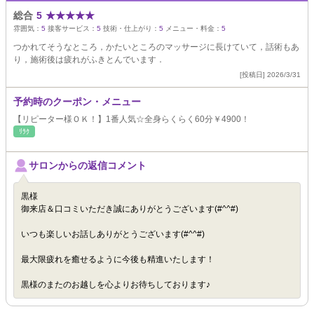
総合
5
★
★
★
★
★
雰囲気：
5
接客サービス：
5
技術・仕上がり：
5
メニュー・料金：
5
つかれてそうなところ，かたいところのマッサージに長けていて，話術もあ
り，施術後は疲れがふきとんでいます．
[投稿日] 2026/3/31
予約時のクーポン・メニュー
【リピーター様ＯＫ！】1番人気☆全身らくらく60分￥4900！
ﾘﾗｸ
サロンからの返信コメント
黒様
御来店＆口コミいただき誠にありがとうございます(#^^#)
いつも楽しいお話しありがとうございます(#^^#)
最大限疲れを癒せるように今後も精進いたします！
黒様のまたのお越しを心よりお待ちしております♪