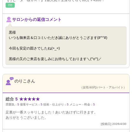
【リピーター様ＯＫ！】1番人気☆全身らくらく60分￥4900！
ﾘﾗｸ
サロンからの返信コメント
黒様
いつも御来店＆口コミいただき誠にありがとうござます(#^^#)
今回も安定の固さでしたね(>_<)
黒様の又のご来店を楽しみにお待ちしております＼(^o^)／
のりこさん
（女性/40代/パート・アルバイト）
総合
5
★
★
★
★
★
雰囲気：
5
接客サービス：
5
技術・仕上がり：
5
メニュー・料金：
5
足裏が一番スッキリしました！あいだあけずに行きます。
ありがとうございました。
[投稿日] 2026/4/30