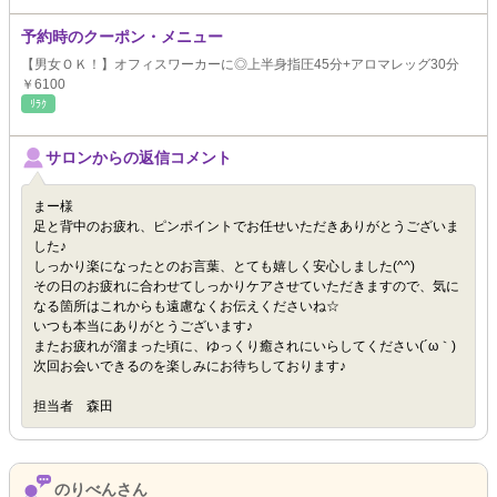
予約時のクーポン・メニュー
【男女ＯＫ！】オフィスワーカーに◎上半身指圧45分+アロマレッグ30分
￥6100
ﾘﾗｸ
サロンからの返信コメント
まー様
足と背中のお疲れ、ピンポイントでお任せいただきありがとうございま
した♪
しっかり楽になったとのお言葉、とても嬉しく安心しました(^^)
その日のお疲れに合わせてしっかりケアさせていただきますので、気に
なる箇所はこれからも遠慮なくお伝えくださいね☆
いつも本当にありがとうございます♪
またお疲れが溜まった頃に、ゆっくり癒されにいらしてください(´ω｀)
次回お会いできるのを楽しみにお待ちしております♪
担当者 森田
のりべんさん