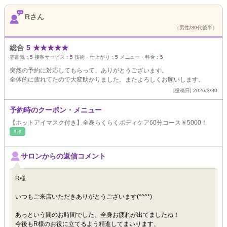
Rさん
（男性/30代後半）
総合
5
★
★
★
★
★
雰囲気：
5
接客サービス：
5
技術・仕上がり：
5
メニュー・料金：
5
突然の予約に対応してもらって、ありがとうございます。
全体的に疲れてたので大変助かりました。またよろしくお願いします。
[投稿日] 2026/3/30
予約時のクーポン・メニュー
【ホットアイマスク付き】全身らくらくボディケア60分コース￥5000！
ﾘﾗｸ
サロンからの返信コメント
R様
いつもご来店いただきありがとうございます(*^^*)
あっという間のお時間でした、全身お疲れが出てましたね！
今後もR様のお役に立てるよう精進してまいります、