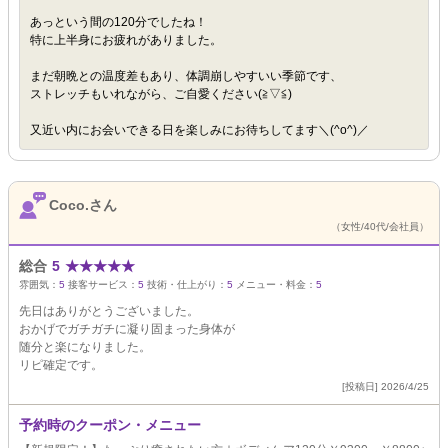
あっという間の120分でしたね！
特に上半身にお疲れがありました。
まだ朝晩との温度差もあり、体調崩しやすいい季節です、
ストレッチもいれながら、ご自愛ください(≧▽≦)
又近い内にお会いできる日を楽しみにお待ちしてます＼(^o^)／
Coco.さん
（女性/40代/会社員）
総合
5
★
★
★
★
★
雰囲気：
5
接客サービス：
5
技術・仕上がり：
5
メニュー・料金：
5
先日はありがとうございました。
おかげでガチガチに凝り固まった身体が
随分と楽になりました。
リピ確定です。
[投稿日] 2026/4/25
予約時のクーポン・メニュー