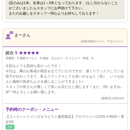
(足のみは1本、全身は1～3本となっております、)もし分からないこと
がございましたらスタッフにお声掛けて下さい。
またのお越しをスタッフ一同心よりお待ちしております！
まーさん
（女性/40代/パート・アルバイト）
総合
5
★
★
★
★
★
雰囲気：
5
接客サービス：
5
技術・仕上がり：
5
メニュー・料金：
5
今回もとても気持ち良かったです！
今日は、隣のお客様が寝息を立てていたのですが、凄くリラックスしている
様子が伝わってきて、私もリラックスしても良いかなぁと（笑）、いつも以
上に施術の気持ちよさを感じることができました♪
スタッフの皆さんが優しくて良いお店だなと感じます！また、伺いますね。
(#^.^#)よろしくお願い致します。
[投稿日] 2026/4/1
予約時のクーポン・メニュー
【ゴッドハンドメンズセラピスト森田限定】アロマリンパ120分￥9600！男
女OK
ﾘﾗｸ