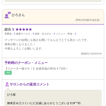
ひろさん
（男性/20代後半/会社員）
総合
5
★
★
★
★
★
雰囲気：
5
接客サービス：
5
技術・仕上がり：
5
メニュー・料金：
4
マッサージの合間にも強さを聞いてもらえてとても良かったです。
身体が軽くなりました！
今後もよろしくお願いします。
[投稿日] 2026/4/18
予約時のクーポン・メニュー
【リピーター様ＯＫ！】全身至福の90分￥7100！
ﾘﾗｸ
サロンからの返信コメント
ひろ様
御来店＆口コミいただき誠にありがとうございます(#^^#)