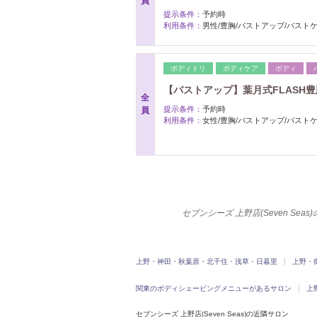
員
提示条件：
予約時
利用条件：
男性/豊胸/バストアップ/バスト
ボディトリ
ボディケア
ボディ
【バストアップ】葉月式FLASH豊胸「
全
提示条件：
予約時
員
利用条件：
女性/豊胸/バストアップ/バスト
セブンシーズ 上野店(Seven S
上野・神田・秋葉原・北千住・浅草・日暮里
上野・
関東のボディシェービングメニューがあるサロン
上
セブンシーズ 上野店(Seven Seas)の近隣サロン