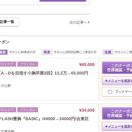
2025年5月分
（53）
2025年4月分
（33）
2025年3月分
（34）
記事一覧
次の記事へ
2025年2月分
（24）
2025年1月分
（32）
2024年12月分
（30）
クーポン
2024年11月分
（50）
2024年10月分
（45）
新規
サロンに初来店の方
再来
サロンに2回目以降にご来店の方
全員
サロンにご
2024年9月分
（30）
2024年8月分
（31）
¥65,000
バストケア
ブライダル
このクーポ
2024年7月分
空席確認・予
（36）
→Dを目指す小胸卒業3回】13.2万→65,000円
2024年6月分
（38）
メニューを追加
2024年5月分
（29）
プ/上野
2024年4月分
（33）
ブックマー
2024年3月分
（28）
2024年2月分
（36）
¥34,000
バストケア
ブライダル
2024年1月分
（33）
このクーポ
空席確認・予
2023年12月分
（49）
SH豊胸『BASIC』/44000→34000円/台東区
2023年11月分
（46）
メニューを追加
2023年10月分
（9）
ケア/東京都