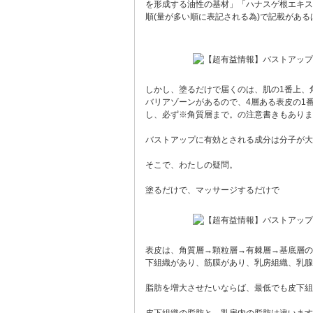
を形成する油性の基材」「ハナスゲ根エキス(
順(量が多い順に表記される為)で記載がある
しかし、塗るだけで届くのは、肌の1番上、
バリアゾーンがあるので、4層ある表皮の1
し、必ず※角質層まで。の注意書きもありま
バストアップに有効とされる成分は分子が大
そこで、わたしの疑問。
塗るだけで、マッサージするだけで
表皮は、角質層→顆粒層→有棘層→基底層の
下組織があり、筋膜があり、乳房組織、乳腺
脂肪を増大させたいならば、最低でも皮下組