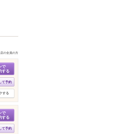
来店の全員の方
ンで
約する
して予約
クする
ンで
約する
して予約