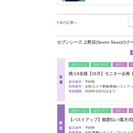
前の記事へ
セブンシーズ 上野店(Seven Seas)の
ボディトリ
ボディケア
ボディ
残り8名様【10月】モニター企画【A
全
提示条件：
予約時
員
利用条件：
女性/エステ豊胸/豊胸/バストアッ
有効期限：
2026年10月31日まで
ボディトリ
ボディケア
ボディ
【バストアップ】都度払い/葉月式FLA
新
提示条件：
予約時
規
利用条件：
女性/豊胸/バストアップ/バスト