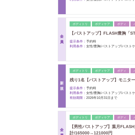
ボディトリ
ボディケア
ボディ
【バストアップ】FLASH豊胸「STAN
全
提示条件：
予約時
員
利用条件：
女性/豊胸/バストアップ/バスト
ボディトリ
ボディケア
ボディ
残り1名【バストアップ】モニター企画
新
提示条件：
予約時
規
利用条件：
女性/豊胸/バストアップ/バスト
有効期限：
2026年10月31日まで
ボディトリ
ボディケア
ボディ
【男性バストアップ】葉月FLASH豊
全
計/165000→121000円