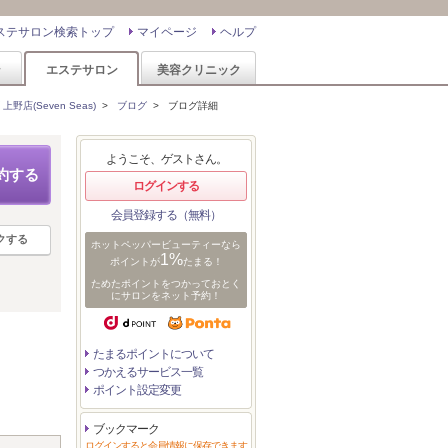
ステサロン検索トップ
マイページ
ヘルプ
ン
エステサロン
美容クリニック
野店(Seven Seas)
>
ブログ
>
ブログ詳細
ようこそ、ゲストさん。
約する
ログインする
会員登録する（無料）
クする
ホットペッパービューティーなら
1%
ポイントが
たまる！
ためたポイントをつかっておとく
にサロンをネット予約！
たまるポイントについて
つかえるサービス一覧
ポイント設定変更
ブックマーク
ログインすると会員情報に保存できます