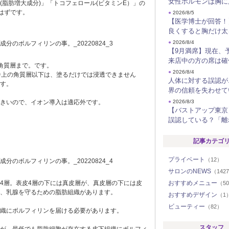
女性ホルモンは胸に
脂肪増大成分)」「トコフェロール(ビタミンE）」の
はずです。
●
2026/8/5
【医学博士が回答！
良くすると胸だけ太
●
2026/8/4
【9月満席】現在、
来店中の方の席は確
角質層まで。です。
●
2026/8/4
番上の角質層以下は、塗るだけでは浸透できません
人体に対する誤認が
す。
界の信頼を失わせて
きいので、イオン導入は適応外です。
●
2026/8/3
【バストアップ東京
誤認している？「離
記事カテゴ
プライベート
（12）
サロンのNEWS
（142
4層。表皮4層の下には真皮層が、真皮層の下には皮
おすすめメニュー
（5
、乳腺を守るための脂肪組織があります。
おすすめデザイン
（1
ビューティー
（82）
織にボルフィリンを届ける必要があります。
スタッフ