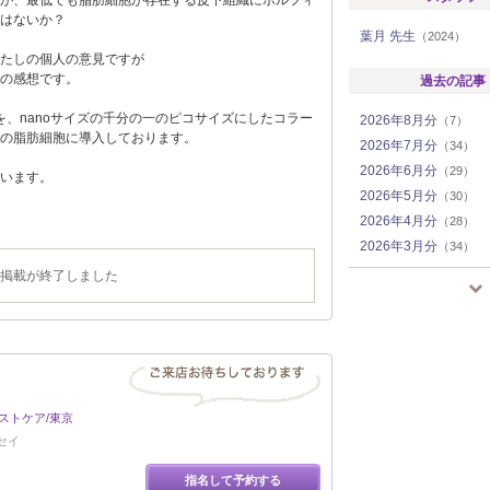
が、最低でも脂肪細胞が存在する皮下組織にボルフィ
はないか？
葉月 先生
（2024）
たしの個人の意見ですが
の感想です。
過去の記事
ものを、nanoサイズの千分の一のピコサイズにしたコラー
2026年8月分
（7）
の脂肪細胞に導入しております。
2026年7月分
（34）
2026年6月分
（29）
います。
2026年5月分
（30）
2026年4月分
（28）
2026年3月分
（34）
2026年2月分
（23）
掲載が終了しました
2026年1月分
（34）
2025年12月分
（25）
2025年11月分
（28）
2025年10月分
（32）
2025年9月分
（34）
ストケア/東京
2025年8月分
（37）
セイ
2025年7月分
（40）
2025年6月分
（36）
指名して予約する