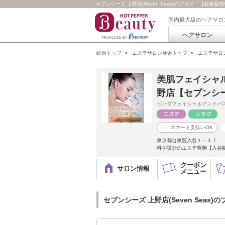
セブンシーズ 上野店(Seven Seas)のブログ「【超
国内最大級のヘアサロ
ヘアサロン
総合トップ
>
エステサロン検索トップ
>
エステサロ
美肌フェイシャル
野店【セブンシ
ビハダフェイシャルアンドバ
スマート支払いOK
東京都台東区入谷１－１７
科学設計のエステ豊胸【入谷駅
クーポン
サロン情報
メニュー
セブンシーズ 上野店(Seven Seas)