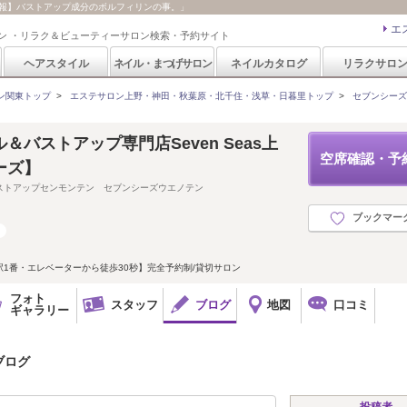
有益情報】バストアップ成分のボルフィリンの事。」
エ
ン ・リラク＆ビューティーサロン検索・予約サイト
ヘアスタイル
ネイル・まつげサロン
ネイルカタログ
リラクサロ
ン関東トップ
>
エステサロン上野・神田・秋葉原・北千住・浅草・日暮里トップ
>
セブンシーズ 上
＆バストアップ専門店Seven Seas上
空席確認・予
ーズ】
ストアップセンモンテン セブンシーズウエノテン
ブックマー
1番・エレベーターから徒歩30秒】完全予約制/貸切サロン
フォト
スタッフ
ブログ
地図
口コミ
ギャラリー
のブログ