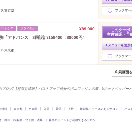
2022年2月分
（25）
2022年1月分
（3）
ブックマー
ケア/東京都
2021年12月分
（3）
2021年11月分
（5）
¥89,000
バストケア
ブライダル
2021年10月分
このクーポ
（2）
空席確認・予
2021年9月分
（2）
アドバンス」3回設計/158400→89000円/
2021年8月分
（2）
メニューを追加
2021年7月分
（8）
ケア/東京都
ブックマー
2021年6月分
（14）
2021年5月分
（26）
2021年4月分
（24）
印刷画面
2021年3月分
（44）
2021年2月分
（22）
eas)のブログ(【超有益情報】バストアップ成分のボルフィリンの事。)/ホットペッパー
2021年1月分
（3）
2020年12月分
（4）
2020年11月分
（4）
御徒町
東京都
台東区
入谷
鶯谷
上野
短期集中コースのあるサロン
バス
2020年10月分
（6）
2020年9月分
（11）
野・神田・秋葉原・北千住・浅草・日暮里のポイントが利用できるサロン
2020年8月分
（11）
2020年7月分
（26）