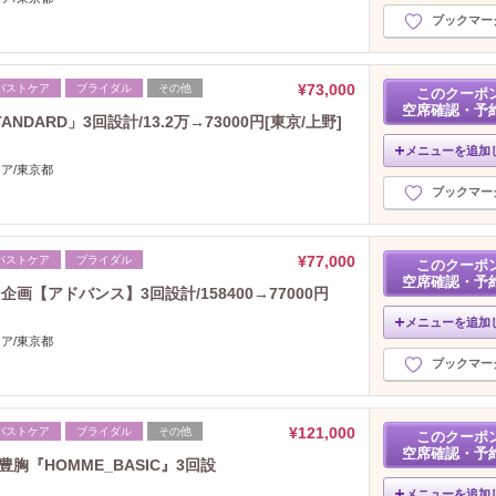
2023年9月分
ブックマー
（19）
2023年8月分
（33）
2023年7月分
（16）
¥73,000
バストケア
ブライダル
その他
このクーポ
2023年6月分
（30）
空席確認・予
DARD」3回設計/13.2万→73000円[東京/上野]
2023年5月分
（35）
2023年4月分
（16）
メニューを追加
ケア/東京都
2023年3月分
（24）
ブックマー
2023年2月分
（28）
2023年1月分
（29）
2022年12月分
（30）
¥77,000
バストケア
ブライダル
このクーポ
2022年11月分
（19）
空席確認・予
【アドバンス】3回設計/158400→77000円
2022年10月分
（15）
メニューを追加
2022年9月分
（16）
ケア/東京都
2022年8月分
（21）
ブックマー
2022年7月分
（39）
2022年6月分
（14）
2022年5月分
（7）
¥121,000
バストケア
ブライダル
その他
このクーポ
空席確認・予
2022年4月分
（15）
胸『HOMME_BASIC』3回設
2022年3月分
（26）
メニューを追加