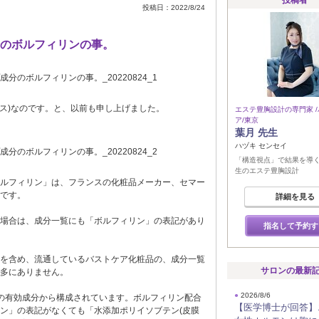
投稿者
投稿日：2022/8/24
のボルフィリンの事。
ース)なのです。と、以前も申し上げました。
エステ豊胸設計の専門家 
ア/東京
葉月 先生
ハヅキ センセイ
「構造視点」で結果を導
生のエステ豊胸設計
ルフィリン」は、フランスの化粧品メーカー、セマー
です。
詳細を見る
場合は、成分一覧にも「ボルフィリン」の表記があり
指名して予約す
を含め、流通しているバストケア化粧品の、成分一覧
サロンの最新
多にありません。
●
2026/8/6
の有効成分から構成されています。ボルフィリン配合
【医学博士が回答】
ン」の表記がなくても「水添加ポリイソブテン(皮膜