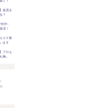
届く？
】血流を
る？
予約中、
保済！
エステ業
います
】プロも
れ胸」
リ
7）
02）
）