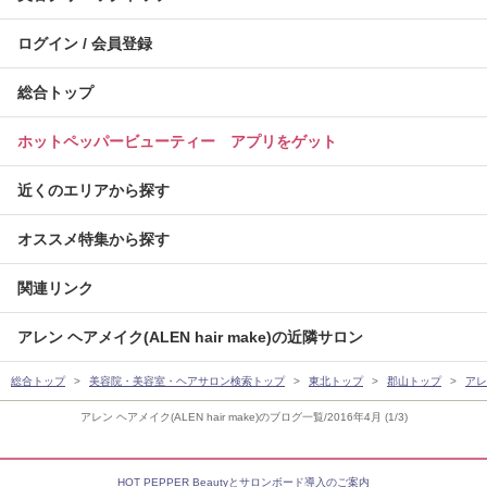
ログイン / 会員登録
総合トップ
ホットペッパービューティー アプリをゲット
近くのエリアから探す
オススメ特集から探す
関連リンク
アレン ヘアメイク(ALEN hair make)の近隣サロン
総合トップ
美容院・美容室・ヘアサロン検索トップ
東北トップ
郡山トップ
アレン
アレン ヘアメイク(ALEN hair make)のブログ一覧/2016年4月 (1/3)
HOT PEPPER Beautyとサロンボード導入のご案内