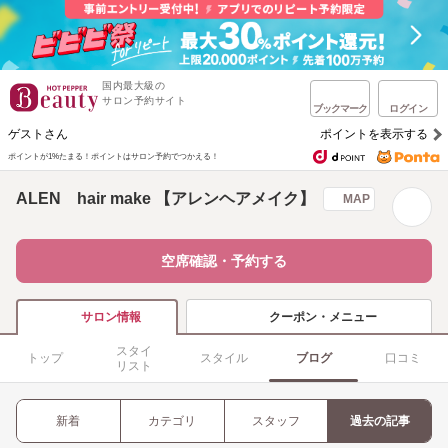
国内最大級の
サロン予約サイト
ブックマーク
ログイン
ゲストさん
ポイントを表示する
ポイントが1%たまる！
ポイントはサロン予約でつかえる！
ALEN hair make 【アレンヘアメイク】
MAP
空席確認・予約する
クーポン・メニュー
サロン情報
スタイ
トップ
スタイル
ブログ
口コミ
リスト
新着
カテゴリ
スタッフ
過去の記事