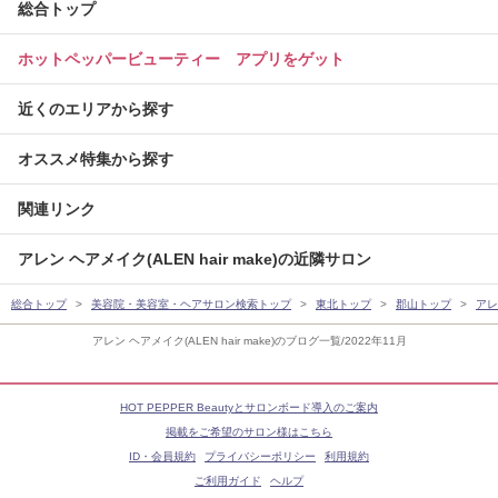
総合トップ
ホットペッパービューティー アプリをゲット
近くのエリアから探す
オススメ特集から探す
関連リンク
アレン ヘアメイク(ALEN hair make)の近隣サロン
総合トップ
美容院・美容室・ヘアサロン検索トップ
東北トップ
郡山トップ
アレン
アレン ヘアメイク(ALEN hair make)のブログ一覧/2022年11月
HOT PEPPER Beautyとサロンボード導入のご案内
掲載をご希望のサロン様はこちら
ID・会員規約
プライバシーポリシー
利用規約
ご利用ガイド
ヘルプ