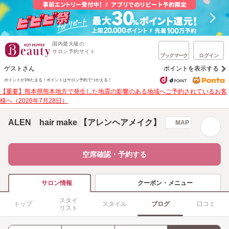
国内最大級の
サロン予約サイト
ブックマーク
ログイン
ゲストさん
ポイントを表示する
ポイントが1%たまる！
ポイントはサロン予約でつかえる！
【重要】熊本県熊本地方で発生した地震の影響のある地域へご予約されているお客
様へ（2026年7月28日）
ALEN hair make 【アレンヘアメイク】
MAP
空席確認・予約する
クーポン・メニュー
サロン情報
スタイ
トップ
スタイル
ブログ
口コミ
リスト