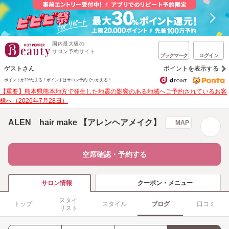
国内最大級の
サロン予約サイト
ブックマーク
ログイン
ゲストさん
ポイントを表示する
ポイントが1%たまる！
ポイントはサロン予約でつかえる！
【重要】熊本県熊本地方で発生した地震の影響のある地域へご予約されているお客
様へ（2026年7月28日）
ALEN hair make 【アレンヘアメイク】
MAP
空席確認・予約する
クーポン・メニュー
サロン情報
スタイ
トップ
スタイル
ブログ
口コミ
リスト