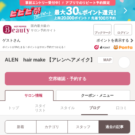
国内最大級の
サロン予約サイト
ブックマーク
ログイン
ゲストさん
ポイントを表示する
ポイントが1%たまる！
ポイントはサロン予約でつかえる！
ALEN hair make 【アレンヘアメイク】
MAP
空席確認・予約する
クーポン・メニュー
サロン情報
スタイ
トップ
スタイル
ブログ
口コミ
リスト
新着
カテゴリ
スタッフ
過去の記事