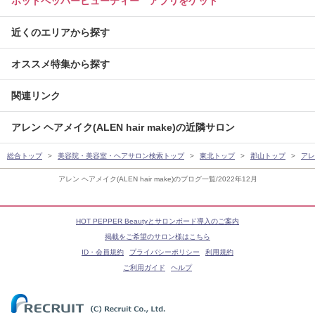
ホットペッパービューティー アプリをゲット
近くのエリアから探す
オススメ特集から探す
関連リンク
アレン ヘアメイク(ALEN hair make)の近隣サロン
総合トップ
美容院・美容室・ヘアサロン検索トップ
東北トップ
郡山トップ
アレン
アレン ヘアメイク(ALEN hair make)のブログ一覧/2022年12月
HOT PEPPER Beautyとサロンボード導入のご案内
掲載をご希望のサロン様はこちら
ID・会員規約
プライバシーポリシー
利用規約
ご利用ガイド
ヘルプ