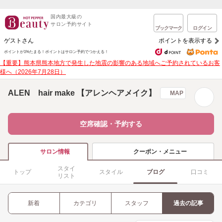
国内最大級の
サロン予約サイト
ブックマーク
ログイン
ゲストさん
ポイントを表示する
ポイントが1%たまる！
ポイントはサロン予約でつかえる！
【重要】熊本県熊本地方で発生した地震の影響のある地域へご予約されているお客
様へ（2026年7月28日）
ALEN hair make 【アレンヘアメイク】
MAP
空席確認・予約する
クーポン・メニュー
サロン情報
スタイ
トップ
スタイル
ブログ
口コミ
リスト
新着
カテゴリ
スタッフ
過去の記事