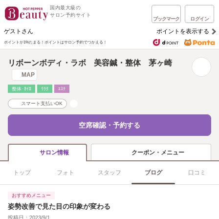
国内最大級の
サロン予約サイト
ブックマーク
ログイン
ゲストさん
ポイントを表示する
ポイントが1%たまる！
ポイントはサロン予約でつかえる！
リボーンボディ・ラボ 美容鍼・整体 茅ヶ崎
MAP
整体･ｶｲﾛ
ﾘﾗｸ
ｴｽﾃ
スマート支払いOK
空席確認・予約する
クーポン・メニュー
サロン情報
トップ
フォト
スタッフ
ブログ
口コミ
おすすめメニュー
姿勢改善で見た目の印象が変わる
投稿日：2023/9/1