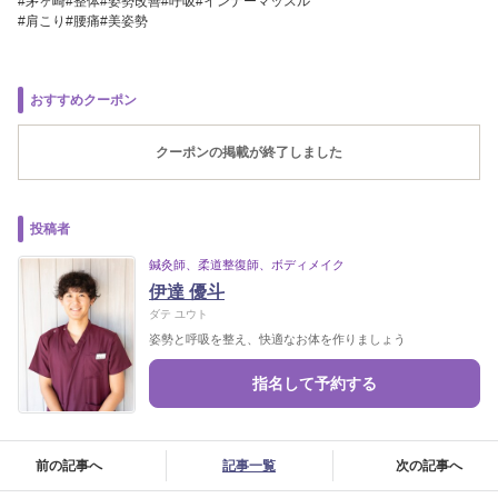
#茅ヶ崎#整体#姿勢改善#呼吸#インナーマッスル
#肩こり#腰痛#美姿勢
おすすめクーポン
クーポンの掲載が終了しました
投稿者
鍼灸師、柔道整復師、ボディメイク
伊達 優斗
ダテ ユウト
姿勢と呼吸を整え、快適なお体を作りましょう
指名して予約する
前の記事へ
記事一覧
次の記事へ