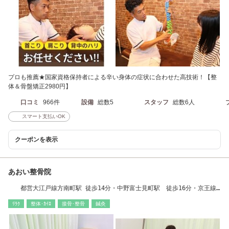
プロも推薦★国家資格保持者による辛い身体の症状に合わせた高技術！【整
体＆骨盤矯正2980円】
口コミ
966件
設備
総数5
スタッフ
総数6人
スマート支払いOK
クーポンを表示
あおい整骨院
都営大江戸線方南町駅 徒歩14分・中野富士見町駅 徒歩16分・京王線
笹塚駅 徒歩18分
ﾘﾗｸ
整体･ｶｲﾛ
接骨･整骨
鍼灸