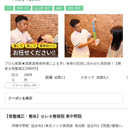
ﾘﾗｸ
整体･ｶｲﾛ
あん摩･指圧
鍼灸
接骨･整骨
プロも推薦★国家資格保持者による辛い身体の症状に合わせた高技術！【整
体＆骨盤矯正2980円】
口コ
1809
設備
総数11
スタッフ
総数6人
ミ
件
スマート支払いOK
クーポンを表示
【骨盤矯正・整体】セレネ整骨院 東中野院
JR東中野駅 徒歩4分/東京メトロ東西線 落合駅 徒歩5分【骨盤/腰痛/