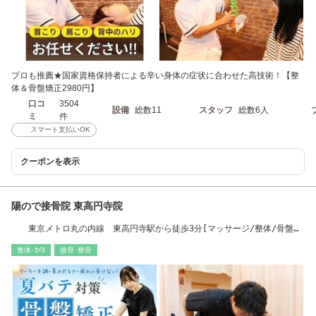
プロも推薦★国家資格保持者による辛い身体の症状に合わせた高技術！【整
体＆骨盤矯正2980円】
口コ
3504
設備
総数11
スタッフ
総数6人
ミ
件
スマート支払いOK
クーポンを表示
陽ので接骨院 東高円寺院
東京メトロ丸の内線 東高円寺駅から徒歩3分[マッサージ/整体/骨盤矯
正/肩こり/腰痛]
整体･ｶｲﾛ
接骨･整骨