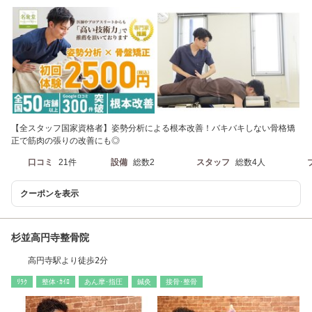
【全スタッフ国家資格者】姿勢分析による根本改善！バキバキしない骨格矯
正で筋肉の張りの改善にも◎
口コミ
21件
設備
総数2
スタッフ
総数4人
クーポンを表示
杉並高円寺整骨院
高円寺駅より徒歩2分
ﾘﾗｸ
整体･ｶｲﾛ
あん摩･指圧
鍼灸
接骨･整骨