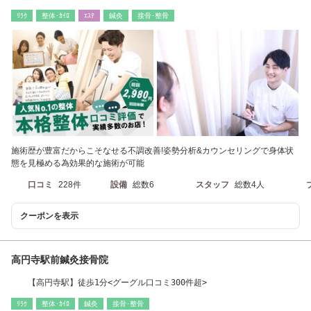
肩こり/猫背/美容】
ﾘﾗｸ
整体･ｶｲﾛ
ｴｽﾃ
鍼灸
接骨･整骨
施術歴が豊富だからこそなせる不調改善!姿勢分析&カウンセリングで身体状
態を見極める為効果的な施術が可能
口コミ
228件
設備
総数6
スタッフ
総数4人
クーポンを表示
高円寺駅前鍼灸接骨院
【高円寺駅】徒歩1分<グーグル口コミ300件超>
ﾘﾗｸ
整体･ｶｲﾛ
鍼灸
接骨･整骨