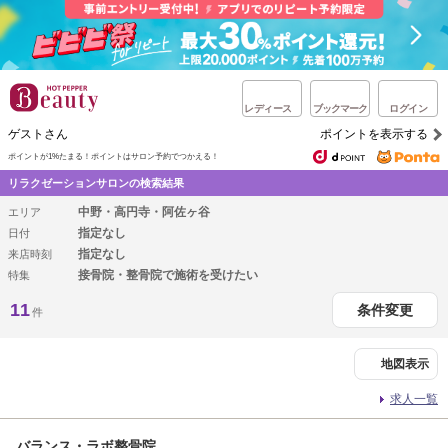
レディース
ブックマーク
ログイン
ゲストさん
ポイントを表示する
ポイントが1%たまる！
ポイントはサロン予約でつかえる！
リラクゼーションサロンの検索結果
中野・高円寺・阿佐ヶ谷
エリア
指定なし
日付
指定なし
来店時刻
接骨院・整骨院で施術を受けたい
特集
11
条件変更
件
地図表示
求人一覧
バランス・ラボ整骨院