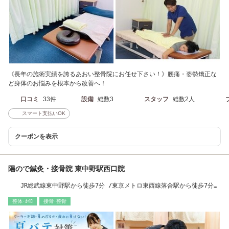
《長年の施術実績を誇るあおい整骨院にお任せ下さい！》腰痛・姿勢矯正な
ど身体のお悩みを根本から改善へ！
口コミ
33件
設備
総数3
スタッフ
総数2人
スマート支払いOK
クーポンを表示
陽ので鍼灸・接骨院 東中野駅西口院
JR総武線東中野駅から徒歩7分 /東京メトロ東西線落合駅から徒歩7分
［骨盤矯正/腰痛］
整体･ｶｲﾛ
接骨･整骨