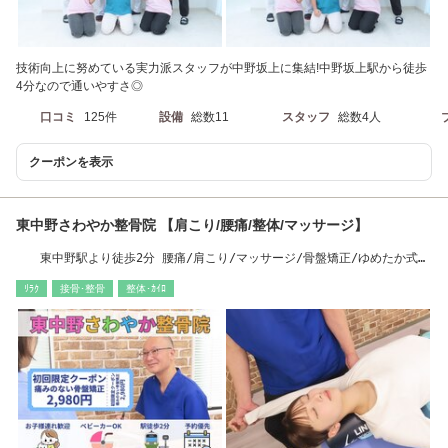
技術向上に努めている実力派スタッフが中野坂上に集結!中野坂上駅から徒歩
4分なので通いやすさ◎
口コミ
125件
設備
総数11
スタッフ
総数4人
クーポンを表示
東中野さわやか整骨院 【肩こり/腰痛/整体/マッサージ】
東中野駅より徒歩2分 腰痛/肩こり/マッサージ/骨盤矯正/ゆめたか式骨
盤矯正/無痛矯正
ﾘﾗｸ
接骨･整骨
整体･ｶｲﾛ