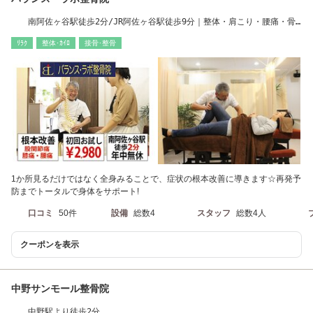
南阿佐ヶ谷駅徒歩2分/JR阿佐ヶ谷駅徒歩9分｜整体・肩こり・腰痛・骨
盤矯正・股関節
ﾘﾗｸ
整体･ｶｲﾛ
接骨･整骨
1か所見るだけではなく全身みることで、症状の根本改善に導きます☆再発予
防までトータルで身体をサポート!
口コミ
50件
設備
総数4
スタッフ
総数4人
クーポンを表示
中野サンモール整骨院
中野駅より徒歩2分