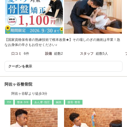
【国家資格保有者の熟練技術で根本改善★】その場しのぎの施術は卒業！急
なお身体の辛さもお任せください♪
口コミ
6件
設備
総数2
スタッフ
総数5人
クーポンを表示
阿佐ヶ谷整骨院
阿佐ヶ谷駅より徒歩3分
ﾘﾗｸ
整体･ｶｲﾛ
あん摩･指圧
鍼灸
接骨･整骨