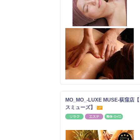
MO_MO_-LUXE MUSE-
スミューズ】
UP
リラク
エステ
整体・カ