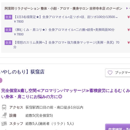
阿里郎リラクゼーション 整体・小顔・アロマ・痩身サロン 吉祥寺本店 のクーポン
【1日3名様限定★】全身アロマオイル+足ツボ+頭、顔ツボ100分/13500→
￥
全員
￥7800
《脚むくみ・肩コリ★》全身アロマオイル+二の腕+鎖骨+美脚両面90分
￥
全員
￥7800
【理想のスリム美脚へ】全身アロマ+ 強力痩身マッサージ(美脚・美尻) 70
￥
全員
分
【いやしのもり】荻窪店
ブックマ
シュ
エステ
完全個室&癒し空間≪アロマリンパマッサージ≫蓄積疲労によるむく
い身体・肩こりにお悩みの方に◎
アクセス
荻窪駅西口目の前・南口徒歩1分以内
設備
総数5(完全個室5)
スタッフ
総数5人(施術者（リラク）5人)
空席確認・予