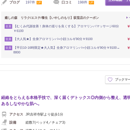
ブログ
197件
口コミ
198件
UP
UP
癒しの森 リラク/エステ/養生【いやしのもり】荻窪店のクーポン
【むくみ代謝改善！身体の巡りを良くする】アロマリンパマッサージ60分
￥
全員
￥6100
【大人気★】全身アロマリンパ+小顔コルギ90分￥9100
￥
全員
【平日10-16時限定★大人気】全身アロマリンパ+小顔コルギ90分￥9100→
￥
全員
8800
ブックマ
経絡をとらえる本格手技で、深く届くデトックス◎内側から整え、透
あるしなやかな肌へ。
アクセス
JR吉祥寺駅より徒歩1分
設備
総数7(ベッド4／チェア3)