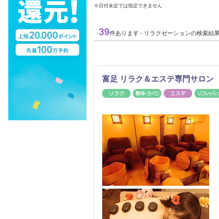
※日付未定では指定できません
39
件あります - リラクゼーションの検索結
富足 リラク＆エステ専門サロ
リラク
整体・カイロ
エステ