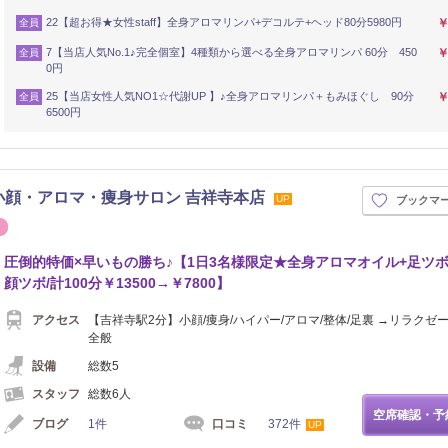
22【超お得★女性staff】全身アロマリンパ+デコルテ+ヘッド80分5980円
￥
全員
7【当店人気No.1♪完全個室】4種類から選べる全身アロマリンパ 60分 450
￥
全員
0円
25【当店女性人気NO1☆代謝UP 】♪全身アロマリンパ＋もみほぐし 90分
￥
全員
6500円
小顔・アロマ・痩身サロン 吉祥寺本店
UP
ブックマ
ネイル
圧倒的特価×早いもの勝ち♪【1日3名様限定★全身アロマオイル+足ツボ
顔ツボ/計100分￥13500→￥7800】
アクセス
【吉祥寺駅2分】小顔/痩身/ハイパー/アロマ/整体/足裏 →リラクゼ
全般
設備
総数5
スタッフ
総数6人
空席確認・予
ブログ
1件
口コミ
372件
UP