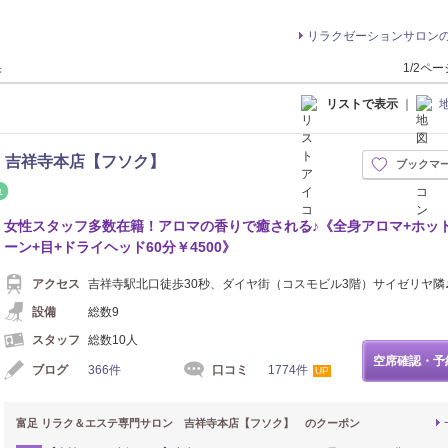
リラクゼーションサロン
果
1/2ペ
リストで表示
｜
ン 吉祥寺本店【フソク】
ブックマ
リフレッシュ
女性スタッフ多数在籍！アロマの香りで癒される♪《全身アロマ+ホッ
ーン+目+ドライヘッド60分￥4500》
アクセス
吉祥寺駅北口徒歩30秒、ダイヤ街（コスモビル3階）サイゼリヤ隣
設備
総数9
スタッフ
総数10人
空席確認・予
ブログ
366件
口コミ
1774件
UP
富足 リラク＆エステ専門サロン 吉祥寺本店【フソク】 のクーポン