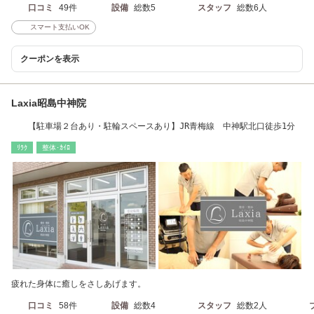
口コミ
49件
設備
総数5
スタッフ
総数6人
スマート支払いOK
クーポンを表示
Laxia昭島中神院
【駐車場２台あり・駐輪スペースあり】JR青梅線 中神駅北口徒歩1分
ﾘﾗｸ
整体･ｶｲﾛ
疲れた身体に癒しをさしあげます。
口コミ
58件
設備
総数4
スタッフ
総数2人