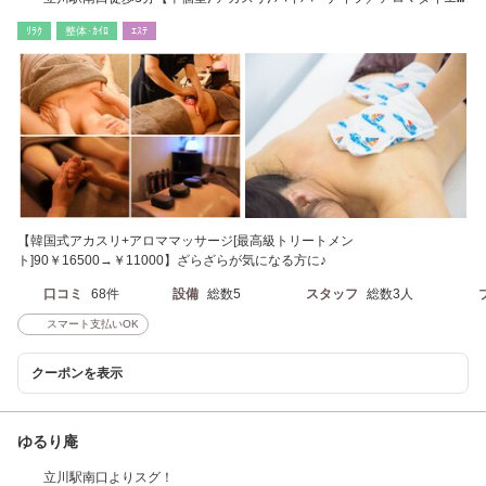
ット/美肌】
ﾘﾗｸ
整体･ｶｲﾛ
ｴｽﾃ
【韓国式アカスリ+アロママッサージ[最高級トリートメン
ト]90￥16500→￥11000】ざらざらが気になる方に♪
口コミ
68件
設備
総数5
スタッフ
総数3人
スマート支払いOK
クーポンを表示
ゆるり庵
立川駅南口よりスグ！