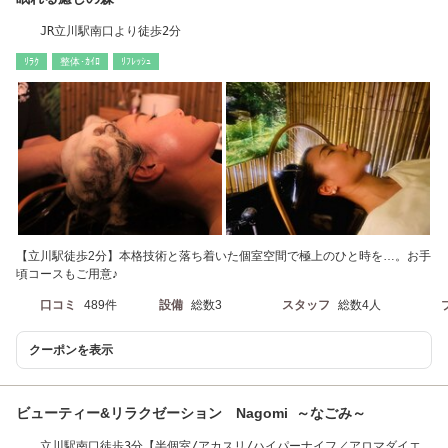
JR立川駅南口より徒歩2分
ﾘﾗｸ
整体･ｶｲﾛ
ﾘﾌﾚｯｼｭ
【立川駅徒歩2分】本格技術と落ち着いた個室空間で極上のひと時を…。お手
頃コースもご用意♪
口コミ
489件
設備
総数3
スタッフ
総数4人
クーポンを表示
ビューティー&リラクゼーション Nagomi ～なごみ～
立川駅南口徒歩3分【半個室/アカスリ/ハイパーナイフ／アロマダイエ