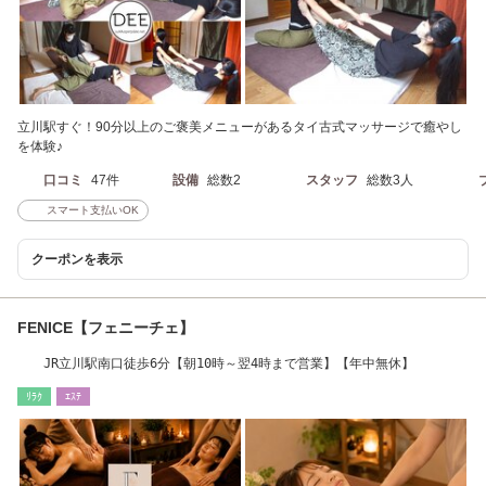
立川駅すぐ！90分以上のご褒美メニューがあるタイ古式マッサージで癒やし
を体験♪
口コミ
47件
設備
総数2
スタッフ
総数3人
スマート支払いOK
クーポンを表示
FENICE【フェニーチェ】
JR立川駅南口徒歩6分【朝10時～翌4時まで営業】【年中無休】
ﾘﾗｸ
ｴｽﾃ