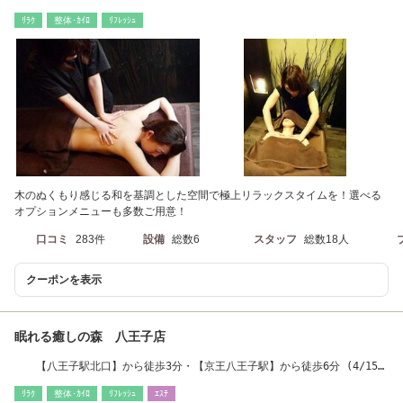
ﾘﾗｸ
整体･ｶｲﾛ
ﾘﾌﾚｯｼｭ
木のぬくもり感じる和を基調とした空間で極上リラックスタイムを！選べる
オプションメニューも多数ご用意！
口コミ
283件
設備
総数6
スタッフ
総数18人
クーポンを表示
眠れる癒しの森 八王子店
【八王子駅北口】から徒歩3分・【京王八王子駅】から徒歩6分 (4/15移
転OPENします！)
ﾘﾗｸ
整体･ｶｲﾛ
ﾘﾌﾚｯｼｭ
ｴｽﾃ