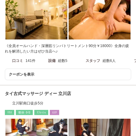
《全員オールハンド・深層筋リンパトリートメント90分￥18000》全身の疲
れを解消したい方はぜひ当店へ♪
口コミ
141件
設備
総数5
スタッフ
総数6人
クーポンを表示
タイ古式マッサージ ディー 立川店
立川駅南口徒歩5分
ﾘﾗｸ
整体･ｶｲﾛ
ﾘﾌﾚｯｼｭ
ｴｽﾃ