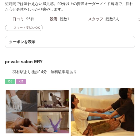
短時間では味わえない満足感。90分以上の贅沢オーダーメイド施術で、疲れ
た心と身体をしっかり癒やします。
口コミ
95件
設備
総数1
スタッフ
総数2人
スマート支払いOK
クーポンを表示
private salon ERY
羽村駅より徒歩14分 無料駐車場あり
ﾘﾗｸ
ｴｽﾃ