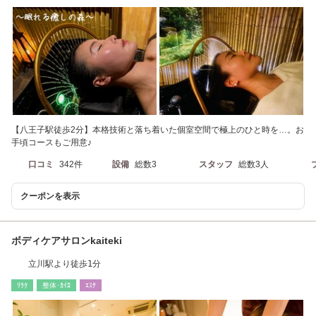
【八王子駅徒歩2分】本格技術と落ち着いた個室空間で極上のひと時を…。お
手頃コースもご用意♪
口コミ
342件
設備
総数3
スタッフ
総数3人
クーポンを表示
ボディケアサロンkaiteki
立川駅より徒歩1分
ﾘﾗｸ
整体･ｶｲﾛ
ｴｽﾃ