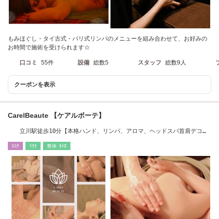
もみほぐし・タイ古式・バリ式リンパのメニューを組み合わせて、お好みの
お時間で施術を受けられます☆
口コミ
55件
設備
総数5
スタッフ
総数9人
クーポンを表示
CarelBeaute 【ケアルボーテ】
立川駅徒歩10分【本格ハンド、リンパ、アロマ、ヘッドスパ首肩デコル
テフェイシャル】
ｴｽﾃ
ﾘﾗｸ
整体･ｶｲﾛ