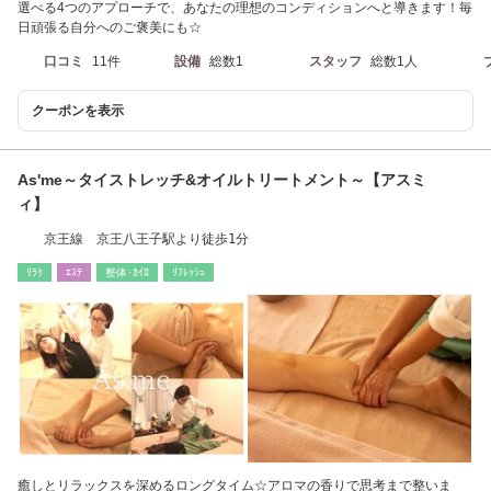
選べる4つのアプローチで、あなたの理想のコンディションへと導きます！毎
日頑張る自分へのご褒美にも☆
口コミ
11件
設備
総数1
スタッフ
総数1人
クーポンを表示
As'me～タイストレッチ&オイルトリートメント～【アスミ
ィ】
京王線 京王八王子駅より徒歩1分
ﾘﾗｸ
ｴｽﾃ
整体･ｶｲﾛ
ﾘﾌﾚｯｼｭ
癒しとリラックスを深めるロングタイム☆アロマの香りで思考まで整いま