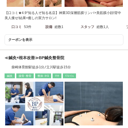
【口コミ★4.9*知る人ぞ知る名店】神業3D深層筋膜リンパ+美筋膜小顔!背中
美人痩せ!結果×癒しの実力サロン!
口コミ
53件
設備
総数1
スタッフ
総数1人
クーポンを表示
≪鍼灸×根本改善≫BP鍼灸整骨院
柴崎体育館駅徒歩1分/立川駅徒歩15分
鍼灸
接骨･整骨
整体･ｶｲﾛ
ﾘﾗｸ
ﾘﾌﾚｯｼｭ