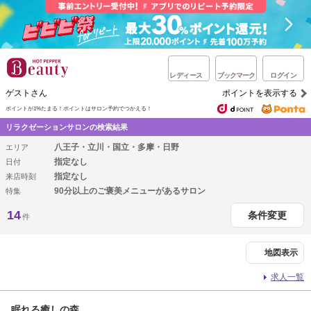
レディース
ブックマーク
ログイン
ゲストさん
ポイントを表示する
ポイントが1%たまる！
ポイントはサロン予約でつかえる！
リラクゼーションサロンの検索結果
八王子・立川・国立・多摩・日野
エリア
指定なし
日付
指定なし
来店時刻
90分以上のご褒美メニューがあるサロン
特集
14
条件変更
件
地図表示
求人一覧
眠れる癒しの森