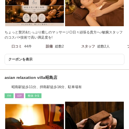
ちょっと贅沢&たっぷり癒しのマッサージ◎日々頑張る貴方へ♪敏腕スタッフ
のコスパ×技術で高い満足度を!
口コミ
44件
設備
総数2
スタッフ
総数2人
クーポンを表示
asian relaxation villa昭島店
昭島駅徒歩11分、拝島駅徒歩16分、駐車場有
ﾘﾗｸ
ｴｽﾃ
整体･ｶｲﾛ