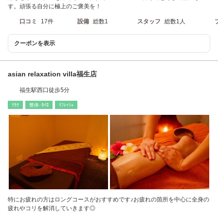
す。頑張る自分に極上のご褒美を！
口コミ
17件
設備
総数1
スタッフ
総数1人
クーポンを表示
asian relaxation villa福生店
福生駅西口徒歩5分
ﾘﾗｸ
整体･ｶｲﾛ
ﾘﾌﾚｯｼｭ
特にお疲れの方はロングコースがおすすめです♪お疲れの箇所を中心に全身の
疲れやコリを解消していきます◎