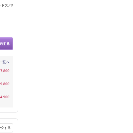
ッドスパ/
約する
一覧へ
7,800
9,800
4,900
ークする