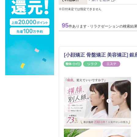
※日付未定では指定できません
95
件あります - リラクゼーションの検索結
[小顔矯正 骨盤矯正 美容矯正] 銀座 
整体・カイロ
リラク
エステ