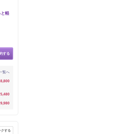
っと軽
約する
一覧へ
8,800
5,480
9,980
ークする