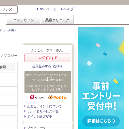
マイページ
ヘルプ
メンズ
ン
エステサロン
美容クリニック
ロン大井町・
ようこそ、ゲストさん。
レクソロジー
ログインする
会員登録する（無料）
ホットペッパービューティーなら
1%
ポイントが
たまる！
ためたポイントをつかっておとく
にサロンをネット予約！
たまるポイントについて
つかえるサービス一覧
ポイント設定変更
ブックマーク