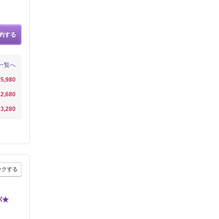
約する
一覧へ
5,980
2,680
3,280
ークする
パ★