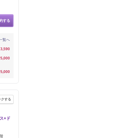
約する
一覧へ
3,590
5,000
5,000
ークする
ス+ド
階