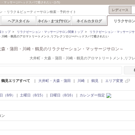
ッサージ/ヘッドスパで癒されたい (1/5)
レディース
ン ・リラク＆ビューティーサロン検索・予約サイト
ヘアスタイル
ネイル・まつげサロン
ネイルカタログ
リラクサロ
索トップ
>
リラクゼーション・マッサージサロン関東トップ
>
リラクゼーション・マッサージサ
・川崎・鶴見のアロマトリートメント,リフレクソロジー/ヘッドスパで癒されたい
大森・蒲田・川崎・鶴見のリラクゼーション・マッサージサロン～
大井町・大森・蒲田・川崎・鶴見のアロマトリートメント,リフ
・鶴見エリアすべて
｜
大井町・大森・蒲田
｜
川崎
｜
鶴見
｜
エリア変更
日（8/9）
｜
土曜日（8/15）
｜
日曜日（8/16）
｜
カレンダー指定
ロン