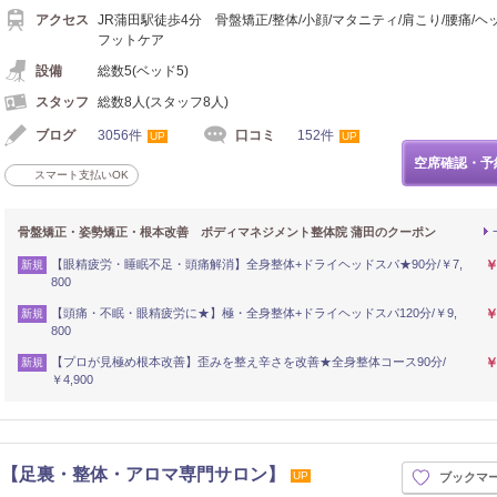
アクセス
JR蒲田駅徒歩4分 骨盤矯正/整体/小顔/マタニティ/肩こり/腰痛/ヘ
フットケア
設備
総数5(ベッド5)
スタッフ
総数8人(スタッフ8人)
ブログ
3056件
口コミ
152件
UP
UP
空席確認・予
スマート支払いOK
骨盤矯正・姿勢矯正・根本改善 ボディマネジメント整体院 蒲田のクーポン
【眼精疲労・睡眠不足・頭痛解消】全身整体+ドライヘッドスパ★90分/￥7,
￥
新規
800
【頭痛・不眠・眼精疲労に★】極・全身整体+ドライヘッドスパ120分/￥9,
￥
新規
800
【プロが見極め根本改善】歪みを整え辛さを改善★全身整体コース90分/
￥
新規
￥4,900
 【足裏・整体・アロマ専門サロン】
UP
ブックマ