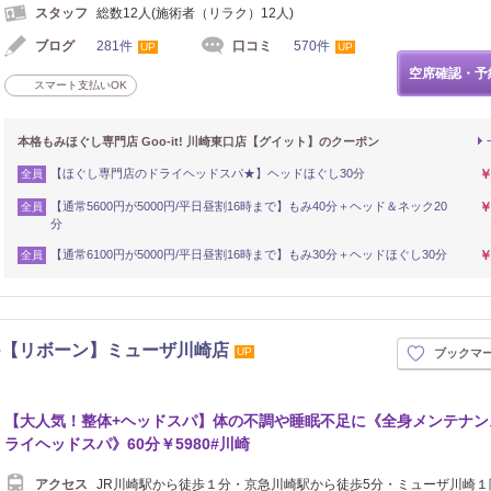
スタッフ
総数12人(施術者（リラク）12人)
ブログ
281件
口コミ
570件
UP
UP
空席確認・予
スマート支払いOK
本格もみほぐし専門店 Goo-it! 川崎東口店【グイット】のクーポン
【ほぐし専門店のドライヘッドスパ★】ヘッドほぐし30分
￥
全員
【通常5600円が5000円/平日昼割16時まで】もみ40分＋ヘッド＆ネック20
￥
全員
分
【通常6100円が5000円/平日昼割16時まで】もみ30分＋ヘッドほぐし30分
￥
全員
ne【リボーン】ミューザ川崎店
UP
ブックマ
【大人気！整体+ヘッドスパ】体の不調や睡眠不足に《全身メンテナン
ライヘッドスパ》60分￥5980#川崎
アクセス
JR川崎駅から徒歩１分・京急川崎駅から徒歩5分・ミューザ川崎１