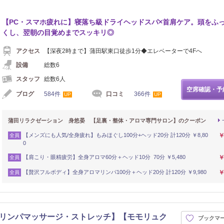
【PC・スマホ疲れに】寝落ち級ドライヘッドスパ×首肩ケア。頭をふ
くし、翌朝の目覚めまでスッキリ◎
アクセス
【深夜2時まで】蒲田駅東口徒歩1分◆エレベーターで4Fへ
設備
総数6
スタッフ
総数6人
空席確認・予
ブログ
584件
口コミ
366件
UP
UP
蒲田リラクゼーション 身悠晏 【足裏・整体・アロマ専門サロン】のクーポン
【メンズにも人気/全身疲れ】もみほぐし100分+ヘッド20分 計120分 ￥8,80
￥
全員
0
【肩こり・眼精疲労】全身アロマ60分＋ヘッド10分 70分 ￥5,480
￥
全員
【贅沢フルボディ】全身アロマリンパ100分＋ヘッド20分 計120分 ￥9,980
￥
全員
川崎店【リンパマッサージ・ストレッチ】【モモリュク
ブックマ