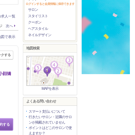
ログインすると会員情報に保存できます
サロン
スタイリスト
の求人一覧
クーポン
ージ
次へ
ヘアスタイル
ネイルデザイン
地図で表示
地図検索
ークする
小顔矯
MAPを表示
】
よくある問い合わせ
スマート支払いについて
行きたいサロン・近隣のサロ
ンが掲載されていません
約する
ポイントはどこのサロンで使
えますか？