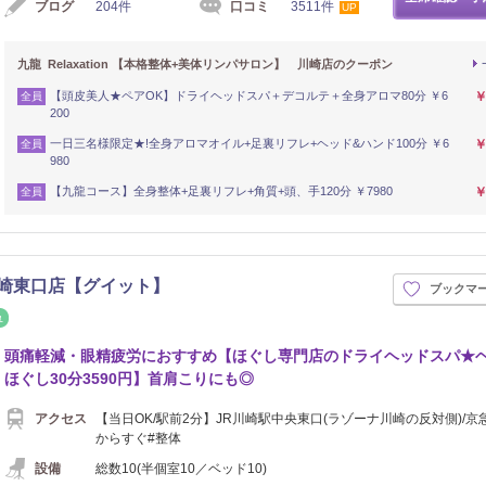
ブログ
204件
口コミ
3511件
UP
九龍 Relaxation 【本格整体+美体リンパサロン】 川崎店のクーポン
【頭皮美人★ペアOK】ドライヘッドスパ＋デコルテ＋全身アロマ80分 ￥6
￥
全員
200
一日三名様限定★!全身アロマオイル+足裏リフレ+ヘッド&ハンド100分 ￥6
￥
全員
980
【九龍コース】全身整体+足裏リフレ+角質+頭、手120分 ￥7980
￥
全員
 川崎東口店【グイット】
ブックマ
イロ
リフレッシュ
頭痛軽減・眼精疲労におすすめ【ほぐし専門店のドライヘッドスパ★
ほぐし30分3590円】首肩こりにも◎
アクセス
【当日OK/駅前2分】JR川崎駅中央東口(ラゾーナ川崎の反対側)/京
からすぐ#整体
設備
総数10(半個室10／ベッド10)