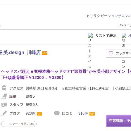
リラクゼーションサロン
果
1/5ペ
リストで表示
｜
美.design 川崎店
UP
ブックマ
ヘッドスパ超え★究極本格ヘッドケア!“頭蓋骨”から美小顔デザイン【
正+頭蓋骨矯正￥12300→￥3300】
アクセス
川崎駅 東口 徒歩3分 ☆夜22時迄営業（日祝19時迄）【小顔矯正
設備
総数5
スタッフ
総数5人
ブログ
923件
口コミ
316件
UP
UP
空席確認・予
スマート支払いOK