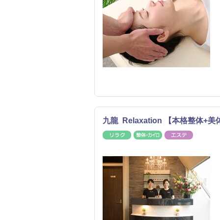
九龍 Relaxation 【本格整
リラク
整体・カイロ
エステ