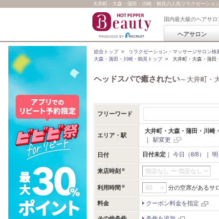
大井町・大森・蒲田・川崎・鶴見の人気リラクゼーション・マ
国内最大級のヘアサロ
ヘアサロン
総合トップ
>
リラクゼーション・マッサージサロン検
大森・蒲田・川崎・鶴見トップ
>
大井町・大森・蒲田
ヘッドスパで癒されたい
～大井町・
フリーワード
大井町・大森・蒲田・川崎
エリア・駅
｜
駅変更
日付未定
｜
今日（8/8）
｜
明
日付
来店時刻
指定なし
〜
指定なし
利用時間
分の空席があるサ
料金
クーポン料金を指定
その他条件
条件を追加