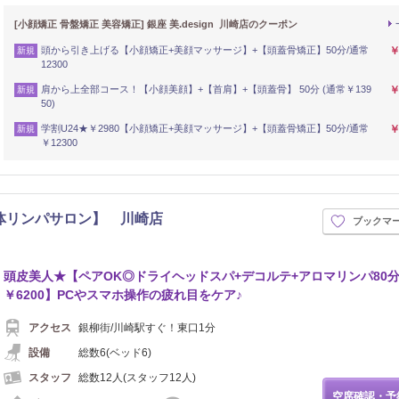
[小顔矯正 骨盤矯正 美容矯正] 銀座 美.design 川崎店のクーポン
頭から引き上げる【小顔矯正+美顔マッサージ】+【頭蓋骨矯正】50分/通常
￥
新規
12300
肩から上全部コース！【小顔美顔】+【首肩】+【頭蓋骨】 50分 (通常￥139
￥
新規
50)
学割U24★￥2980【小顔矯正+美顔マッサージ】+【頭蓋骨矯正】50分/通常
￥
新規
￥12300
体+美体リンパサロン】 川崎店
ブックマ
頭皮美人★【ペアOK◎ドライヘッドスパ+デコルテ+アロマリンパ80
￥6200】PCやスマホ操作の疲れ目をケア♪
アクセス
銀柳街/川崎駅すぐ！東口1分
設備
総数6(ベッド6)
スタッフ
総数12人(スタッフ12人)
空席確認・予