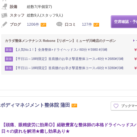
設備
総数7(半個室7)
スタッフ
総数9人(スタッフ9人)
空席確認・予
ブログ
1206件
口コミ
127件
UP
UP
カラダ整体メンテナンス Rebone【リボーン】ミューザ川崎店のクーポン
【人気No.1！】全身整体+ドライヘッドスパ60分￥5980 #川崎
￥
新規
【平日11～18時限定】首肩腰のお辛さ撃退整体コース♪40分￥2680#川崎
￥
新規
【平日11～18時限定】首肩腰のお辛さ撃退整体コース♪60分￥3280#川崎
￥
新規
ボディマネジメント整体院 蒲田
UP
ブックマ
【頭痛、眼精疲労に効果◎】経験豊富な整体師の本格ドライヘッドス
日々の疲れを解消★癒し効果あり★