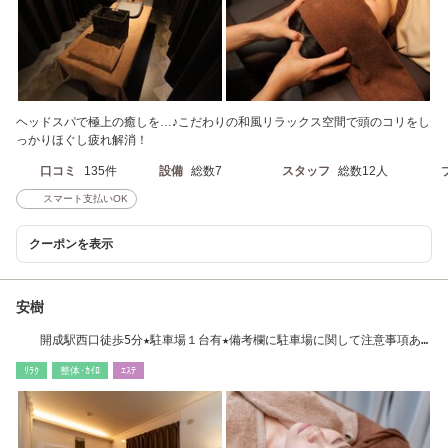
ヘッドスパで極上の癒しを…♪こだわりの和風リラックス空間で頭のコリをし
っかりほぐし疲れ解消！
口コミ
135件
設備
総数7
スタッフ
総数12人
スマート支払いOK
クーポンを表示
安樹
開成駅西口徒歩5分★駐車場１台有★備考欄に駐車場に関して注意事項あ
ります★
ﾘﾗｸ
整体･ｶｲﾛ
ｴｽﾃ