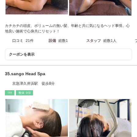
カチカチの頭皮、ボリュームの無い髪、年齢と共に気になるヘッド事情。心
地良い施術で心身共にリセット！
口コミ
21件
設備
総数1
スタッフ
総数1人
クーポンを表示
35.sango Head Spa
京急津久井浜駅 徒歩8分
ﾘﾗｸ
整体･ｶｲﾛ