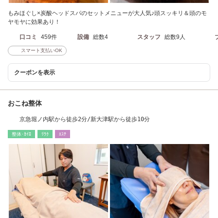
もみほぐし×炭酸ヘッドスパのセットメニューが大人気♪頭スッキリ＆頭のモ
ヤモヤに効果あり！
口コミ
459件
設備
総数4
スタッフ
総数9人
スマート支払いOK
クーポンを表示
おこね整体
京急堀ノ内駅から徒歩2分/新大津駅から徒歩10分
整体･ｶｲﾛ
ﾘﾗｸ
ｴｽﾃ