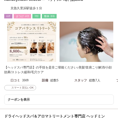
京急久里浜駅徒歩１分
ｴｽﾃ
まつげ･ﾒｲｸ
ﾘﾗｸ
整体･ｶｲﾛ
【ヘッドスパ専門店】の手技を是非ご堪能ください♪美髪/首肩こり解消/小顔
効果/ストレス緩和/毛穴ケア
口コミ
39件
設備
総数5
スタッフ
総数7人
スマート支払いOK
クーポンを表示
ドライヘッドスパ＆アロマトリートメント専門店 ヘッドミン