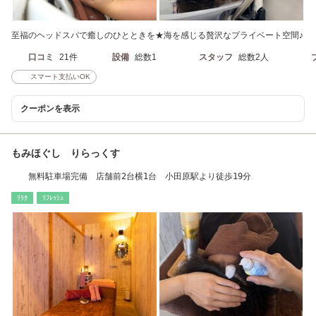
至福のヘッドスパで癒しのひとときを★海を感じる贅沢なプライベート空間♪
口コミ
21件
設備
総数1
スタッフ
総数2人
スマート支払いOK
クーポンを表示
もみほぐし りらっくす
無料駐車場完備 店舗前2台横1台 小田原駅より徒歩19分
ﾘﾗｸ
ﾘﾌﾚｯｼｭ