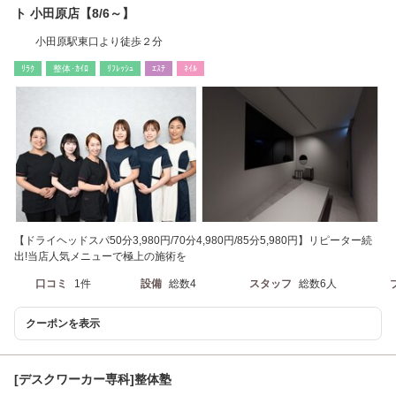
ト 小田原店【8/6～】
小田原駅東口より徒歩２分
ﾘﾗｸ
整体･ｶｲﾛ
ﾘﾌﾚｯｼｭ
ｴｽﾃ
ﾈｲﾙ
【ドライヘッドスパ50分3,980円/70分4,980円/85分5,980円】リピーター続
出!当店人気メニューで極上の施術を
口コミ
1件
設備
総数4
スタッフ
総数6人
クーポンを表示
[デスクワーカー専科]整体塾