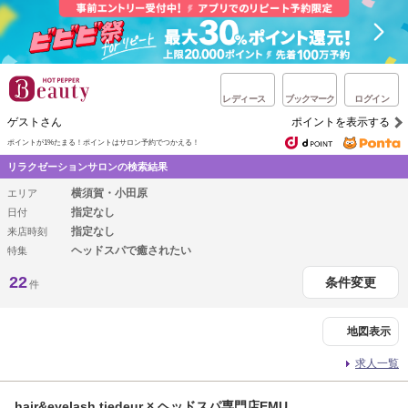
レディース
ブックマーク
ログイン
ゲストさん
ポイントを表示する
ポイントが1%たまる！
ポイントはサロン予約でつかえる！
リラクゼーションサロンの検索結果
横須賀・小田原
エリア
指定なし
日付
指定なし
来店時刻
ヘッドスパで癒されたい
特集
22
条件変更
件
地図表示
求人一覧
hair&eyelash tiedeur × ヘッドスパ専門店EMU