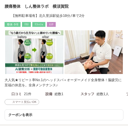
腰痛整体 しん整体ラボ 横須賀院
【無料駐車場有】北久里浜駅徒歩10分/車で2分
整体･ｶｲﾛ
ﾘﾗｸ
ﾘﾌﾚｯｼｭ
ｴｽﾃ
大人気★リピート率No.1のヘッドスパ＋オーダーメイド全身整体！脳疲労に
至福の休息を。全身メンテナンス♪
口コミ
21件
設備
総数1
スタッフ
総数1人
スマート支払いOK
クーポンを表示