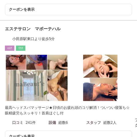
クーポンを表示
エステサロン マボーテハル
小田原駅東口より徒歩5分
ｴｽﾃ
ﾘﾗｸ
最高ヘッドスパマッサージ★日頃のお疲れ頭のコリ解消！ついつい寝落ち☆
眼精疲労もスッキリ！首肩ほぐし付
口コミ
241件
設備
総数6
スタッフ
総数2人
クーポンを表示