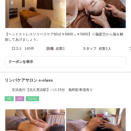
【ヘッドストレスリリースケア60分￥6800→￥5800】☆脳疲労から脳を解
放してあげましょう。
口コミ
140件
設備
総数1
スタッフ
総数1人
クーポンを表示
リンパケアサロン c-class
京浜急行【北久里浜駅】バス15分 無料駐車場有り
ﾘﾗｸ
ｴｽﾃ
ﾘﾌﾚｯｼｭ