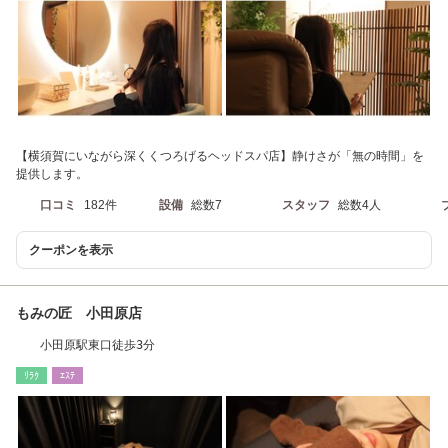
【横須賀にいながら深くくつろげるヘッドスパ店】静けさが「無の時間」を
提供します。
口コミ
182件
設備
総数7
スタッフ
総数4人
クーポンを表示
もみの匠 小田原店
小田原駅東口徒歩3分
ﾘﾗｸ
ｴｽﾃ