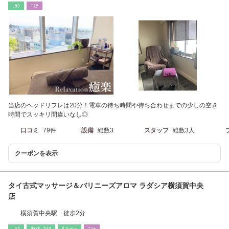
ﾘﾗｸ
ｴｽﾃ
当店のヘッドリフレは20分！電車の待ち時間や待ち合わせまでの少しの空き
時間でスッキリ間違いなし◎
口コミ
79件
設備
総数3
スタッフ
総数3人
クーポンを表示
タイ古式マッサージ＆バリニーズアロマ ラダシア横須賀中央
店
横須賀中央駅 徒歩2分
ﾘﾗｸ
整体･ｶｲﾛ
ﾘﾌﾚｯｼｭ
ｴｽﾃ