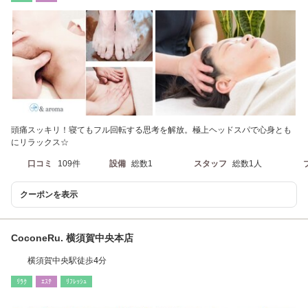
頭痛スッキリ！寝てもフル回転する思考を解放。極上ヘッドスパで心身とも
にリラックス☆
口コミ
109件
設備
総数1
スタッフ
総数1人
クーポンを表示
CoconeRu. 横須賀中央本店
横須賀中央駅徒歩4分
ﾘﾗｸ
ｴｽﾃ
ﾘﾌﾚｯｼｭ