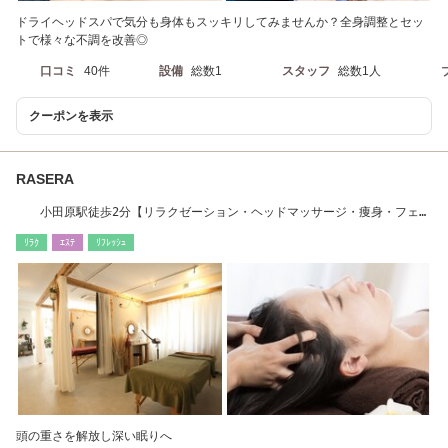
ドライヘッドスパで気分も身体もスッキリしてみませんか？全身調整とセッ
トで様々な不調を改善◎
口コミ
40件
設備
総数1
スタッフ
総数1人
クーポンを表示
RASERA
小田原駅徒歩2分【リラクゼーション・ヘッドマッサージ・痩身・フェイ
シャル・脱毛】
ﾘﾗｸ
ｴｽﾃ
ﾘﾌﾚｯｼｭ
頭の重さを解放し深い眠りへ