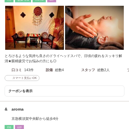
とろけるような気持ち良さのドライヘッドスパで、日頃の疲れをスッキリ解
消★眼精疲労でお悩みの方にも◎
口コミ
143件
設備
総数4
スタッフ
総数2人
スマート支払いOK
クーポンを表示
& aroma
京急横須賀中央駅から徒歩4分
ﾘﾗｸ
ｴｽﾃ