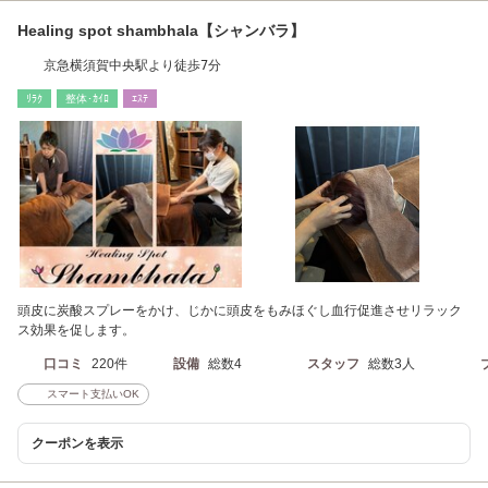
Healing spot shambhala【シャンバラ】
京急横須賀中央駅より徒歩7分
ﾘﾗｸ
整体･ｶｲﾛ
ｴｽﾃ
頭皮に炭酸スプレーをかけ、じかに頭皮をもみほぐし血行促進させリラック
ス効果を促します。
口コミ
220件
設備
総数4
スタッフ
総数3人
スマート支払いOK
クーポンを表示