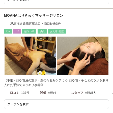
MOANAはりきゅうマッサージサロン
JR東海道線鴨宮駅北口・南口徒歩3分
ﾘﾗｸ
ｴｽﾃ
整体･ｶｲﾛ
鍼灸
あん摩･指圧
《不眠・頭や首肩の重さ・顔のたるみケアに♪》頭や首・手などのツボを取り
入れた手法でスッキリ改善◎
口コミ
137件
設備
総数4
スタッフ
総数5人
クーポンを表示