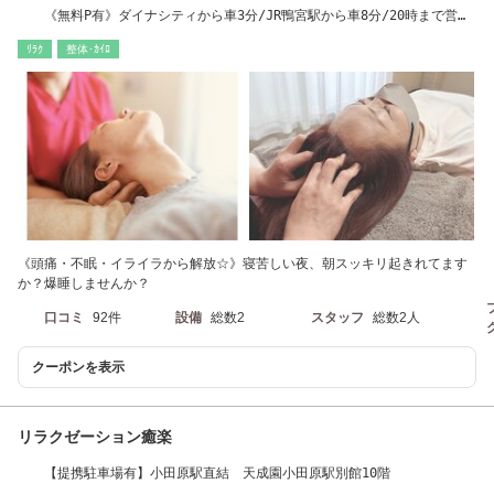
《無料P有》ダイナシティから車3分/JR鴨宮駅から車8分/20時まで営
業/個室サロン
ﾘﾗｸ
整体･ｶｲﾛ
《頭痛・不眠・イライラから解放☆》寝苦しい夜、朝スッキリ起きれてます
か？爆睡しませんか？
口コミ
92件
設備
総数2
スタッフ
総数2人
クーポンを表示
リラクゼーション癒楽
【提携駐車場有】小田原駅直結 天成園小田原駅別館10階