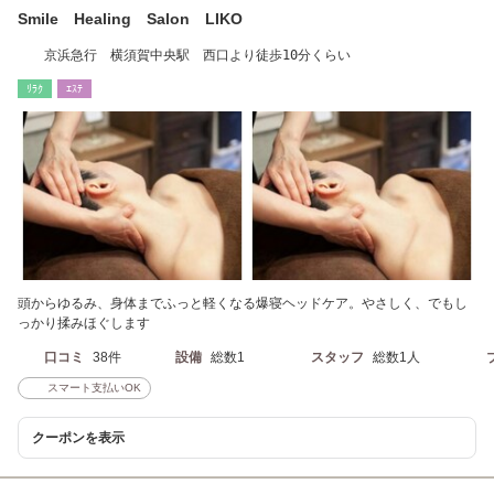
Smile Healing Salon LIKO
京浜急行 横須賀中央駅 西口より徒歩10分くらい
ﾘﾗｸ
ｴｽﾃ
頭からゆるみ、身体までふっと軽くなる爆寝ヘッドケア。やさしく、でもし
っかり揉みほぐします
口コミ
38件
設備
総数1
スタッフ
総数1人
スマート支払いOK
クーポンを表示