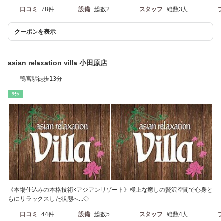
口コミ
78件
設備
総数2
スタッフ
総数3人
クーポンを表示
asian relaxation villa 小田原店
鴨宮駅徒歩13分
ﾘﾗｸ
《本場仕込みの本格技術×アジアンリゾート》極上な癒しの贅沢空間で心身と
もにリラックスした状態へ...◇
口コミ
44件
設備
総数5
スタッフ
総数4人