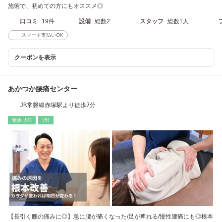
施術で、初めての方にもオススメ◎
口コミ
19件
設備
総数2
スタッフ
総数1人
スマート支払いOK
クーポンを表示
あかつか腰痛センター
JR常磐線赤塚駅より徒歩7分
整体･ｶｲﾛ
ﾘﾗｸ
【長引く腰の痛みに◎】急に腰が痛くなった/足が痺れる/慢性腰痛にも◎根本