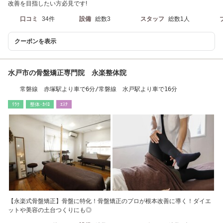
改善を目指したい方必見です!
口コミ
34件
設備
総数3
スタッフ
総数1人
クーポンを表示
水戸市の骨盤矯正専門院 永楽整体院
常磐線 赤塚駅より車で6分/常磐線 水戸駅より車で16分
ﾘﾗｸ
整体･ｶｲﾛ
ｴｽﾃ
【永楽式骨盤矯正】骨盤に特化！骨盤矯正のプロが根本改善に導く！ダイエ
ットや美容の土台つくりにも◎