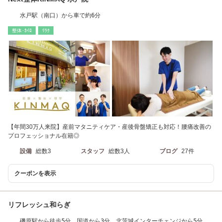
水戸駅（南口）から車で約6分
整体･ｶｲﾛ
ﾘﾗｸ
【年間30万人来院】産前マタニティケア・産後骨盤矯正も対応！腰痛改善の
プロフェッショナル在籍◎
設備
総数3
スタッフ
総数3人
ブログ
27件
クーポンを表示
リフレッシュ和らぎ
磯原駅から徒歩5分 国道から3分 北茨城インターチェンジから5分