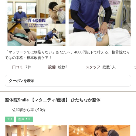
「マッサージでは物足りない」あなたへ。4000円以下で叶える、接骨院なら
ではの本格・根本改善ケア！
口コミ
7件
設備
総数2
スタッフ
総数1人
クーポンを表示
整体院Smile 【マタニティ/産後】 ひたちなか整体
佐和駅から車で10分
ﾘﾗｸ
整体･ｶｲﾛ