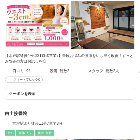
【水戸駅徒歩4分◎21時迄営業♪】普段お悩みの腰痛をいち早く改善！ずっと
お悩みの方はお試しを◎
口コミ
9件
設備
総数2
スタッフ
総数2人
スマート支払いOK
クーポンを表示
白土接骨院
常澄駅より徒歩11分/車で3分
ﾘﾗｸ
整体･ｶｲﾛ
接骨･整骨