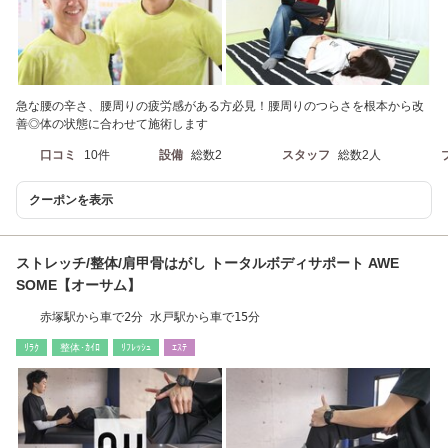
急な腰の辛さ、腰周りの疲労感がある方必見！腰周りのつらさを根本から改
善◎体の状態に合わせて施術します
口コミ
10件
設備
総数2
スタッフ
総数2人
クーポンを表示
ストレッチ/整体/肩甲骨はがし トータルボディサポート AWE
SOME【オーサム】
赤塚駅から車で2分 水戸駅から車で15分
ﾘﾗｸ
整体･ｶｲﾛ
ﾘﾌﾚｯｼｭ
ｴｽﾃ