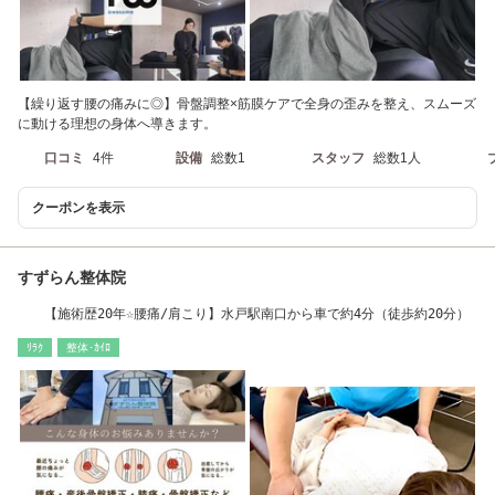
【繰り返す腰の痛みに◎】骨盤調整×筋膜ケアで全身の歪みを整え、スムーズ
に動ける理想の身体へ導きます。
口コミ
4件
設備
総数1
スタッフ
総数1人
クーポンを表示
すずらん整体院
【施術歴20年☆腰痛/肩こり】水戸駅南口から車で約4分（徒歩約20分）
ﾘﾗｸ
整体･ｶｲﾛ