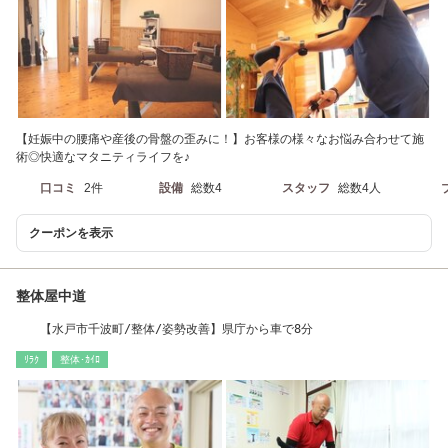
【妊娠中の腰痛や産後の骨盤の歪みに！】お客様の様々なお悩み合わせて施
術◎快適なマタニティライフを♪
口コミ
2件
設備
総数4
スタッフ
総数4人
クーポンを表示
整体屋中道
【水戸市千波町/整体/姿勢改善】県庁から車で8分
ﾘﾗｸ
整体･ｶｲﾛ