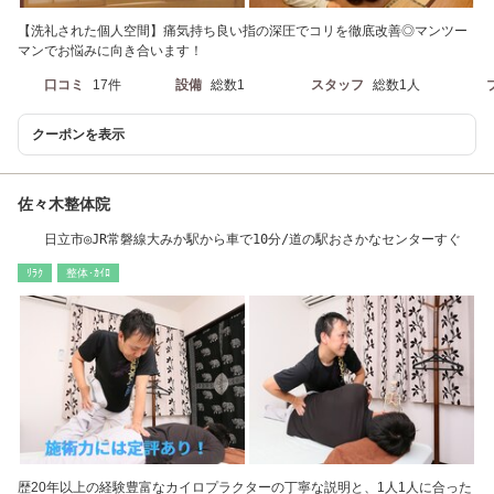
【洗礼された個人空間】痛気持ち良い指の深圧でコリを徹底改善◎マンツー
マンでお悩みに向き合います！
口コミ
17件
設備
総数1
スタッフ
総数1人
クーポンを表示
佐々木整体院
日立市◎JR常磐線大みか駅から車で10分/道の駅おさかなセンターすぐ
ﾘﾗｸ
整体･ｶｲﾛ
歴20年以上の経験豊富なカイロプラクターの丁寧な説明と、1人1人に合った