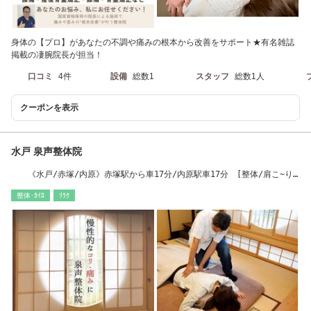
身体の【プロ】があなたの不調や痛みの根本から改善をサポート★有名雑誌
掲載の凄腕院長が担当！
口コミ
4件
設備
総数1
スタッフ
総数1人
クーポンを表示
水戸 泉声整体院
《水戸/赤塚/内原》赤塚駅から車17分/内原駅車17分 [整体/肩こ~り/
腰痛]
整体･ｶｲﾛ
ﾘﾗｸ