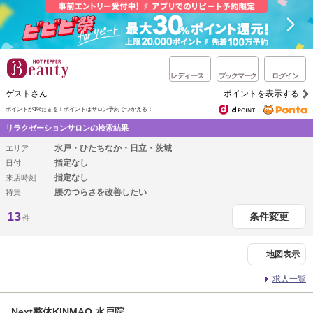
レディース
ブックマーク
ログイン
ゲストさん
ポイントを表示する
ポイントが1%たまる！
ポイントはサロン予約でつかえる！
リラクゼーションサロンの検索結果
水戸・ひたちなか・日立・茨城
エリア
指定なし
日付
指定なし
来店時刻
腰のつらさを改善したい
特集
13
条件変更
件
地図表示
求人一覧
Next整体KINMAQ 水戸院