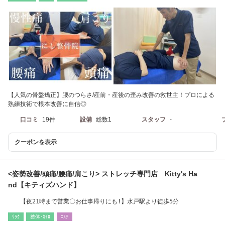
【人気の骨盤矯正】腰のつらさ/産前・産後の歪み改善の救世主！プロによる
熟練技術で根本改善に自信◎
口コミ
19件
設備
総数1
スタッフ
-
クーポンを表示
<姿勢改善/頭痛/腰痛/肩こり> ストレッチ専門店 Kitty's Ha
nd【キティズハンド】
【夜21時まで営業〇お仕事帰りにも!】水戸駅より徒歩5分
ﾘﾗｸ
整体･ｶｲﾛ
ｴｽﾃ