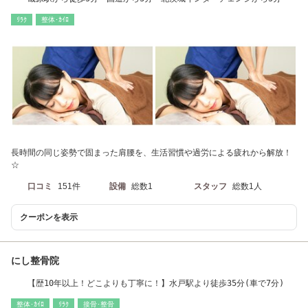
ﾘﾗｸ
整体･ｶｲﾛ
長時間の同じ姿勢で固まった肩腰を、生活習慣や過労による疲れから解放！
☆
口コミ
151件
設備
総数1
スタッフ
総数1人
クーポンを表示
にし整骨院
【歴10年以上！どこよりも丁寧に！】水戸駅より徒歩35分(車で7分)
整体･ｶｲﾛ
ﾘﾗｸ
接骨･整骨