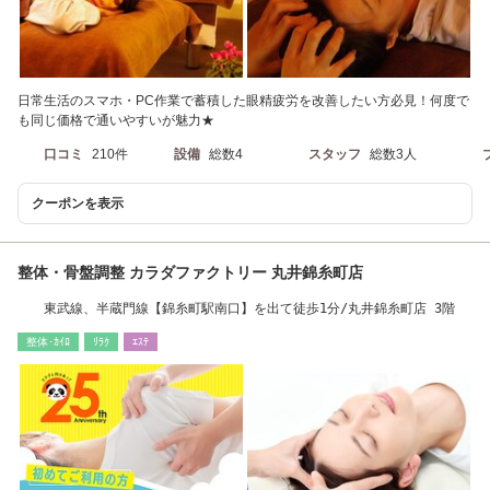
日常生活のスマホ・PC作業で蓄積した眼精疲労を改善したい方必見！何度で
も同じ価格で通いやすいが魅力★
口コミ
210件
設備
総数4
スタッフ
総数3人
クーポンを表示
整体・骨盤調整 カラダファクトリー 丸井錦糸町店
東武線、半蔵門線【錦糸町駅南口】を出て徒歩1分/丸井錦糸町店 3階
整体･ｶｲﾛ
ﾘﾗｸ
ｴｽﾃ