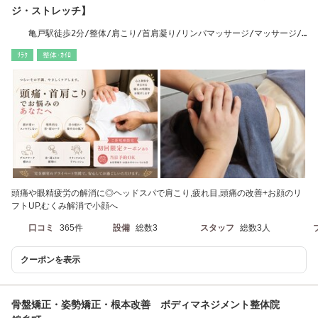
ジ・ストレッチ】
亀戸駅徒歩2分/整体/肩こり/首肩凝り/リンパマッサージ/マッサージ/
骨盤矯正/腰痛改善
ﾘﾗｸ
整体･ｶｲﾛ
頭痛や眼精疲労の解消に◎ヘッドスパで肩こり,疲れ目,頭痛の改善+お顔のリ
フトUP,むくみ解消で小顔へ
口コミ
365件
設備
総数3
スタッフ
総数3人
クーポンを表示
骨盤矯正・姿勢矯正・根本改善 ボディマネジメント整体院