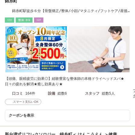
錦糸町
錦糸町駅徒歩６分【骨盤矯正/整体/小顔/マタニティ/フットケア/産後/
肩こり/腰痛】
ﾘﾗｸ
整体･ｶｲﾛ
ｴｽﾃ
【頭痛、眼精疲労に効果◎】経験豊富な整体師の本格ドライヘッドスパ★
日々の疲れを解消★癒し効果あり★
口コミ
164件
設備
総数6
スタッフ
総数5人
スマート支払いOK
クーポンを表示
新台湾式リフレクソロジー 錦糸町＜ けんこうえん ＞健康