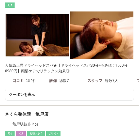
ﾘﾗｸ
人気急上昇ドライヘッドスパ★【ドライヘッドスパ30分+もみほぐし60分
6980円】頭部ケアでリラックス効果◎
口コミ
154件
設備
総数7
スタッフ
総数7人
クーポンを表示
さくら整体院 亀戸店
亀戸駅徒歩２分
ﾘﾗｸ
ｴｽﾃ
整体･ｶｲﾛ
ﾘﾌﾚｯｼｭ