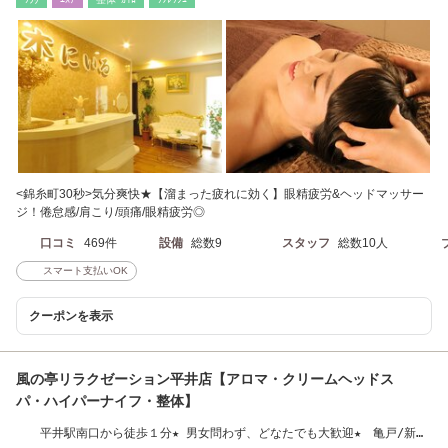
<錦糸町30秒>気分爽快★【溜まった疲れに効く】眼精疲労&ヘッドマッサー
ジ！倦怠感/肩こり/頭痛/眼精疲労◎
口コミ
469件
設備
総数9
スタッフ
総数10人
スマート支払いOK
クーポンを表示
風の亭リラクゼーション平井店【アロマ・クリームヘッドス
パ・ハイパーナイフ・整体】
平井駅南口から徒歩１分★ 男女問わず、どなたでも大歓迎★ 亀戸/新小