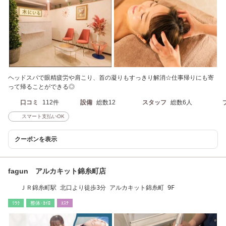
ヘッドスパで眼精疲労や肩こり、首の凝りもすっきり解消☆仕事帰りにも寄
って帰ることができる◎
口コミ
112件
設備
総数12
スタッフ
総数6人
スマート支払いOK
クーポンを表示
fagun アルカキット錦糸町店
ＪＲ錦糸町駅 北口より徒歩3分 アルカキット錦糸町 9F
ﾘﾗｸ
整体･ｶｲﾛ
ｴｽﾃ