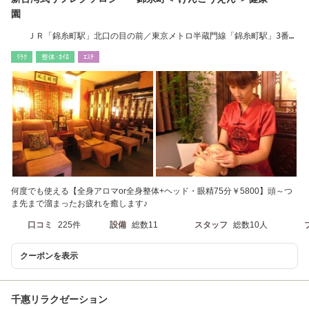
園
ＪＲ「錦糸町駅」北口の目の前／東京メトロ半蔵門線「錦糸町駅」3番出
口より徒歩30秒
ﾘﾗｸ
整体･ｶｲﾛ
ｴｽﾃ
何度でも使える【全身アロマor全身整体+ヘッド・眼精75分￥5800】頭～つ
ま先まで溜まったお疲れを癒します♪
口コミ
225件
設備
総数11
スタッフ
総数10人
クーポンを表示
千惠リラクゼーション