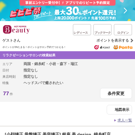
レディース
ブックマーク
ログイン
ゲストさん
ポイントを表示する
ポイントが1%たまる！
ポイントはサロン予約でつかえる！
リラクゼーションサロンの検索結果
両国・錦糸町・小岩・森下・瑞江
エリア
指定なし
日付
指定なし
来店時刻
ヘッドスパで癒されたい
特集
77
条件変更
件
地図表示
求人一覧
[小顔矯正 骨盤矯正 美容矯正] 銀座 美.design 錦糸町店