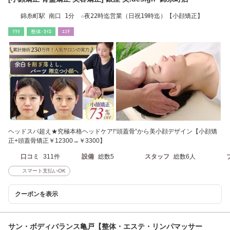
錦糸町駅 南口 1分 ☆夜22時迄営業（日祝19時迄）【小顔矯正】
ﾘﾗｸ
整体･ｶｲﾛ
ｴｽﾃ
ヘッドスパ超え★究極本格ヘッドケア!“頭蓋骨”から美小顔デザイン【小顔矯
正+頭蓋骨矯正￥12300→￥3300】
口コミ
311件
設備
総数5
スタッフ
総数6人
スマート支払いOK
クーポンを表示
サン・ボディバランス亀戸【整体・エステ・リンパマッサー