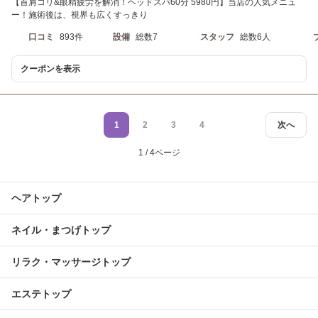
【首肩コリ&眼精疲労を解消！ヘッドスパ60分 5980円】当店の人気メニュ
ー！施術後は、視界も広くすっきり
口コミ
893件
設備
総数7
スタッフ
総数6人
クーポンを表示
1
2
3
4
次へ
1 / 4ページ
ヘアトップ
ネイル・まつげトップ
リラク・マッサージトップ
エステトップ