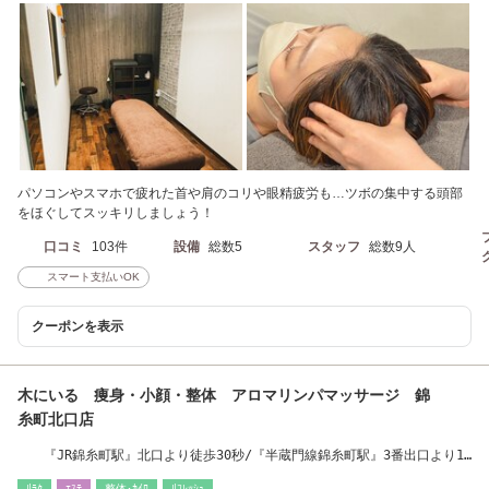
パソコンやスマホで疲れた首や肩のコリや眼精疲労も…ツボの集中する頭部
をほぐしてスッキリしましょう！
口コミ
103件
設備
総数5
スタッフ
総数9人
スマート支払いOK
クーポンを表示
木にいる 痩身・小顔・整体 アロマリンパマッサージ 錦
糸町北口店
『JR錦糸町駅』北口より徒歩30秒/『半蔵門線錦糸町駅』3番出口より1
分
ﾘﾗｸ
ｴｽﾃ
整体･ｶｲﾛ
ﾘﾌﾚｯｼｭ