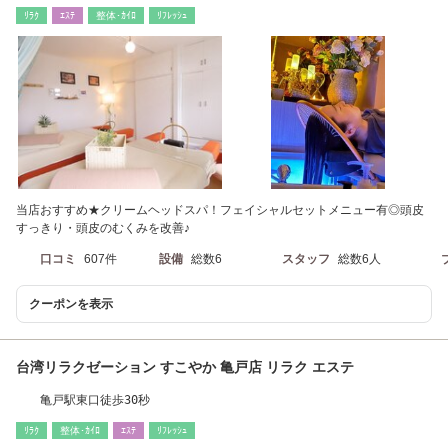
岩から1駅
ﾘﾗｸ
ｴｽﾃ
整体･ｶｲﾛ
ﾘﾌﾚｯｼｭ
当店おすすめ★クリームヘッドスパ！フェイシャルセットメニュー有◎頭皮
すっきり・頭皮のむくみを改善♪
口コミ
607件
設備
総数6
スタッフ
総数6人
クーポンを表示
台湾リラクゼーション すこやか 亀戸店 リラク エステ
亀戸駅東口徒歩30秒
ﾘﾗｸ
整体･ｶｲﾛ
ｴｽﾃ
ﾘﾌﾚｯｼｭ