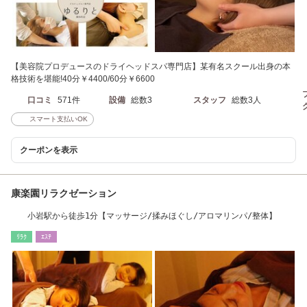
【美容院プロデュースのドライヘッドスパ専門店】某有名スクール出身の本
格技術を堪能!40分￥4400/60分￥6600
口コミ
571件
設備
総数3
スタッフ
総数3人
スマート支払いOK
クーポンを表示
康楽園リラクゼーション
小岩駅から徒歩1分【マッサージ/揉みほぐし/アロマリンパ/整体】
ﾘﾗｸ
ｴｽﾃ