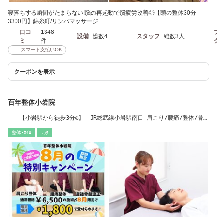
寝落ちする瞬間がたまらない!脳の再起動で脳疲労改善◎【頭の整体30分
3300円】錦糸町/リンパマッサージ
口コ
1348
設備
総数4
スタッフ
総数3人
ミ
件
スマート支払いOK
クーポンを表示
百年整体小岩院
【小岩駅から徒歩3分◎】 JR総武線小岩駅南口 肩こり/腰痛/整体/骨盤
矯正
整体･ｶｲﾛ
ﾘﾗｸ