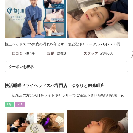
極上ヘッドスパ&頭皮の汚れを落とす！頭皮洗浄！トータル50分7,700円
口コミ
487件
設備
総数8
スタッフ
総数6人
クーポンを表示
快活睡眠ドライヘッドスパ専門店 ゆるりと錦糸町店
初来店の方は入口をフォトギャラリーでご確認下さい♪錦糸町駅南口徒歩
2分*ペア割有◎
ﾘﾗｸ
ｴｽﾃ