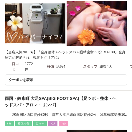
【当店人気No.1★】『全身整体＋ヘッドスパ＋眼精疲労 60分 ￥4180』全身
疲労が解消され、視界もクリアに♪
口コ
1772
設備
総数4
スタッフ
総数4人
ミ
件
クーポンを表示
両国・錦糸町 大足SPA(BIG FOOT SPA)【足ツボ・整体・ヘ
ッドスパ・アロマ・リンパ】
JR両国駅西口徒歩30秒、都営大江戸線両国駅徒歩2分、浅草橋駅徒歩10
分で便利◎
ﾘﾗｸ
整体･ｶｲﾛ
ﾘﾌﾚｯｼｭ
ｴｽﾃ
ﾈｲﾙ