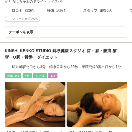
がとろける極上のドライヘッドスパ!
口コミ
330件
設備
総数4
スタッフ
総数5人
スマート支払いOK
クーポンを表示
KINSHI KENKO STUDIO 錦糸健康スタジオ 首・肩・腰痛 猫
背・O脚・骨盤・ダイエット
錦糸町駅北口から3分 錦糸公園から30秒 半蔵門線3番出口から1分
整体･ｶｲﾛ
ﾘﾗｸ
ﾘﾌﾚｯｼｭ
ｴｽﾃ