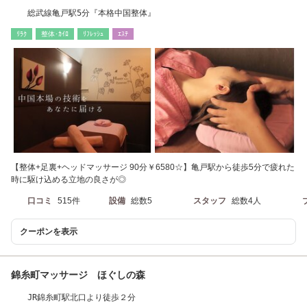
総武線亀戸駅5分『本格中国整体』
ﾘﾗｸ
整体･ｶｲﾛ
ﾘﾌﾚｯｼｭ
ｴｽﾃ
【整体+足裏+ヘッドマッサージ 90分￥6580☆】亀戸駅から徒歩5分で疲れた
時に駆け込める立地の良さが◎
口コミ
515件
設備
総数5
スタッフ
総数4人
クーポンを表示
錦糸町マッサージ ほぐしの森
JR錦糸町駅北口より徒歩２分