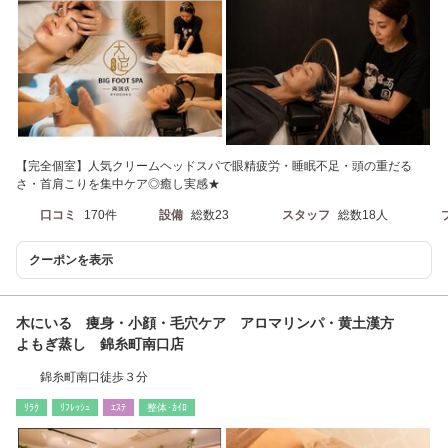
【完全個室】人気クリームヘッドスパで眼精疲労・睡眠不足・頭の重だる
さ・首肩こりを集中ケア◎癒し実感★
口コミ
170件
設備
総数23
スタッフ
総数18人
クーポンを表示
木にいる 痩身・小顔・毛穴ケア アロマリンパ・黄土漢方
よもぎ蒸し 錦糸町南口店
錦糸町南口徒歩３分
ﾘﾗｸ
ﾘﾌﾚｯｼｭ
ｴｽﾃ
整体･ｶｲﾛ