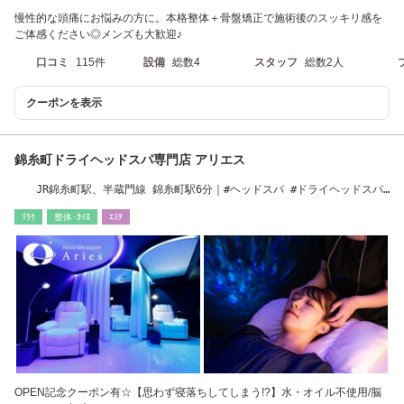
慢性的な頭痛にお悩みの方に。本格整体＋骨盤矯正で施術後のスッキリ感を
ご体感ください◎メンズも大歓迎♪
口コミ
115件
設備
総数4
スタッフ
総数2人
クーポンを表示
錦糸町ドライヘッドスパ専門店 アリエス
JR錦糸町駅、半蔵門線 錦糸町駅6分｜#ヘッドスパ #ドライヘッドスパ
#マッサージ
ﾘﾗｸ
整体･ｶｲﾛ
ｴｽﾃ
OPEN記念クーポン有☆【思わず寝落ちしてしまう!?】水・オイル不使用/脳