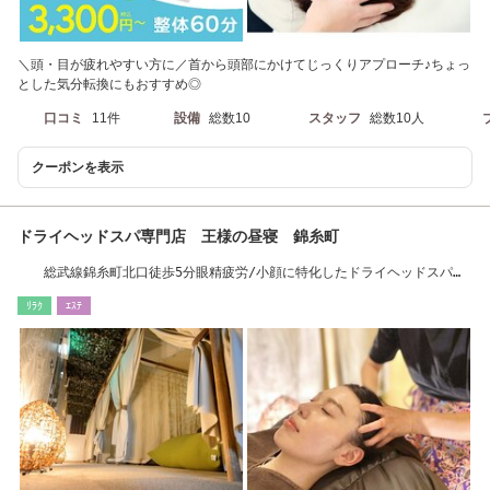
＼頭・目が疲れやすい方に／首から頭部にかけてじっくりアプローチ♪ちょっ
とした気分転換にもおすすめ◎
口コミ
11件
設備
総数10
スタッフ
総数10人
クーポンを表示
ドライヘッドスパ専門店 王様の昼寝 錦糸町
総武線錦糸町北口徒歩5分眼精疲労/小顔に特化したドライヘッドスパ
［錦糸町/肩こり］
ﾘﾗｸ
ｴｽﾃ