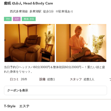
癒眠 ゆみん Head＆Body Care
西武多摩湖線 多摩湖駅 徒歩1分 ※駐車場あり
ﾘﾗｸ
ｴｽﾃ
整体･ｶｲﾛ
当日予約◎ヘッドスパ60分3000円＆整体初回60分2000円～！重たい頭と疲
れた身体をリセット。
口コミ
26件
設備
総数1
スタッフ
総数1人
クーポンを表示
T-Style エステ