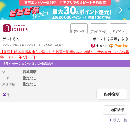
レディース
ブックマーク
ログイン
ゲストさん
ポイントを表示する
ポイントが1%たまる！
ポイントはサロン予約でつかえる！
【重要】熊本県熊本地方で発生した地震の影響のある地域へご予約されているお客
様へ（2026年7月28日）
リラクゼーションサロンの検索結果
西武園駅
駅
指定なし
日付
指定なし
来店時刻
2
条件変更
件
地図表示
求人一覧