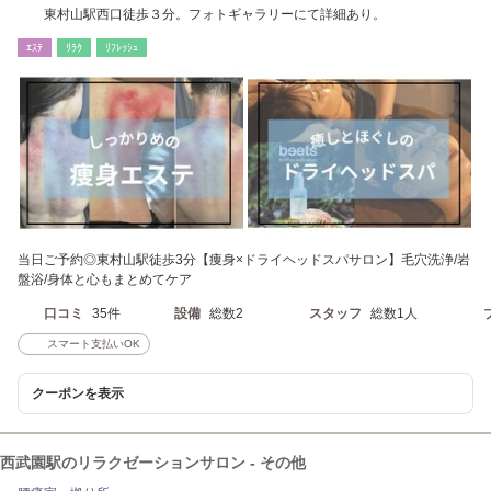
東村山駅西口徒歩３分。フォトギャラリーにて詳細あり。
ｴｽﾃ
ﾘﾗｸ
ﾘﾌﾚｯｼｭ
当日ご予約◎東村山駅徒歩3分【痩身×ドライヘッドスパサロン】毛穴洗浄/岩
盤浴/身体と心もまとめてケア
口コミ
35件
設備
総数2
スタッフ
総数1人
スマート支払いOK
クーポンを表示
西武園駅のリラクゼーションサロン - その他