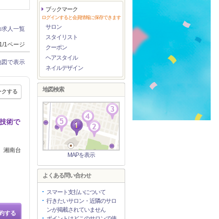
ブックマーク
ログインすると会員情報に保存できます
サロン
の求人一覧
スタイリスト
1/1ページ
クーポン
ヘアスタイル
地図で表示
ネイルデザイン
地図検索
ークする
練技術で
、湘南台
MAPを表示
よくある問い合わせ
スマート支払いについて
行きたいサロン・近隣のサロ
ンが掲載されていません
約する
ポイントはどこのサロンで使