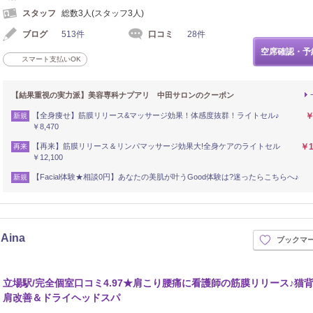
スタッフ
総数3人(スタッフ3人)
ブログ
513件
口コミ
28件
空席確認・予
スマート支払いOK
【結果重視の実力派】美容専科ナプアリ 中田サロンのクーポン
【全身痩せ】筋膜リリース&マッサージ効果！体感度抜群！ライトセル♪
￥
新規
￥8,470
【再来】筋膜リリース＆リンパマッサージ効果大!全身ケアのライトセル
￥1
再来
￥12,100
【Facial体験★相談0円】あなたの美肌が叶うGood体験は?迷ったらこちらへ♪
新規
ina
ブックマ
立場駅/完全個室口コミ4.97★肩こり腰痛に看護師の筋膜リリース♪猫
肩改善＆ドライヘッドスパ