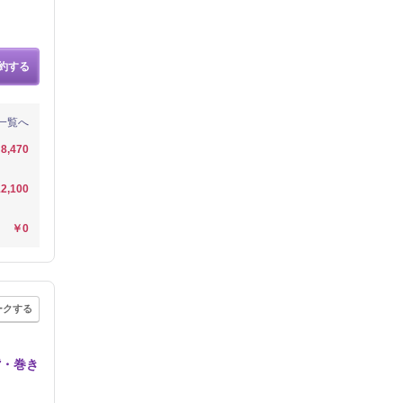
約する
一覧へ
8,470
2,100
￥0
ークする
背・巻き