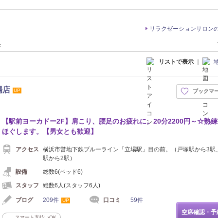
リラクゼーションサロン
果
リストで表示
｜
場店
UP
ブックマ
【駅前ヨーカドー2F】肩こり、腰足のお疲れに。20分2200円～☆熟
ほぐします。【男女とも歓迎】
アクセス
横浜市営地下鉄ブルーライン「立場駅」目の前。（戸塚駅から3駅
駅から2駅）
設備
総数6(ベッド6)
スタッフ
総数6人(スタッフ6人)
ブログ
209件
口コミ
59件
UP
空席確認・予
スマート支払いOK