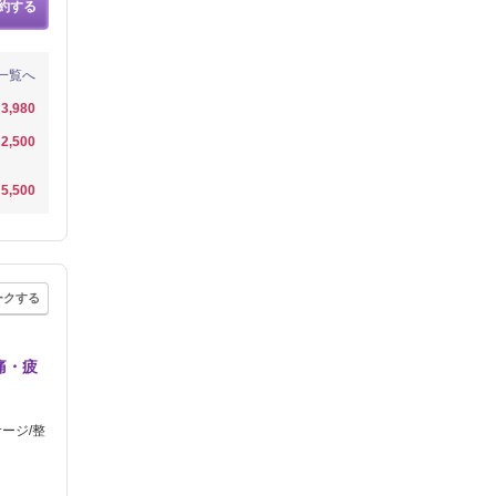
約する
一覧へ
3,980
2,500
5,500
ークする
痛・疲
ージ/整