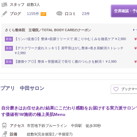
スタッフ
総数3人
空席確認・予
ブログ
1155件
口コミ
23件
UP
さくら整体院 立場院／TOTAL BODY CAREのクーポン
【リンパ促進◎】整体+筋膜リリースで 肩こりやむくみを徹底ケア￥2,980
￥
新規
【デスクワーク疲れスッキリ】肩甲骨はがし整体+巻き肩解消ストレッチ
￥
新規
￥2,980
【腰痛ケア◎】整体＋骨盤矯正で長引く腰のつらさを解消！￥2,980
￥
新規
ナプアリ 中田サロン
ブックマ
自分磨きはお任せあれ!結果にこだわり感動をお届けする実力派サロン
す価値有!W施術の極上美肌Menu
アクセス
市営地下鉄ブルーライン 中田駅 徒歩30秒
設備
総数9(完全個室2／半個室7)