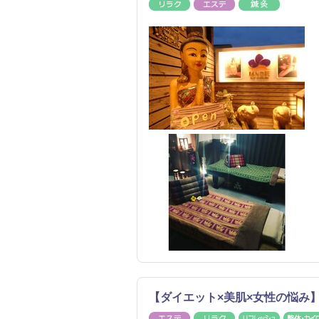
リラク
エステ
鍼灸
【ダイエット×美肌×女性の悩み】YO
エステ
リラク
リフレッ