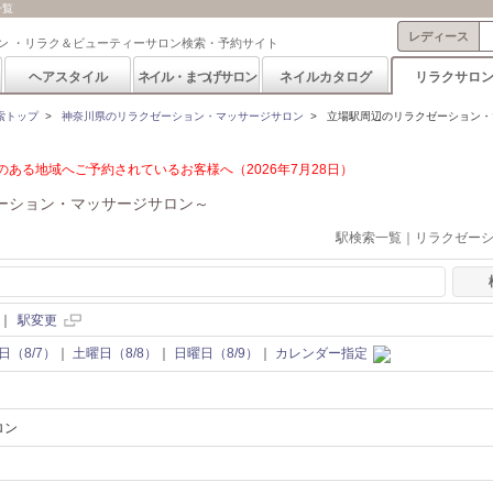
一覧
レディース
ン ・リラク＆ビューティーサロン検索・予約サイト
ヘアスタイル
ネイル・まつげサロン
ネイルカタログ
リラクサロ
索トップ
>
神奈川県のリラクゼーション・マッサージサロン
>
立場駅周辺のリラクゼーション・
ある地域へご予約されているお客様へ（2026年7月28日）
ーション・マッサージサロン～
駅検索一覧｜リラクゼー
｜
駅変更
日（8/7）
｜
土曜日（8/8）
｜
日曜日（8/9）
｜
カレンダー指定
ロン