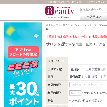
立場駅周辺の人気リラクゼーション・マッサージサロン
国内最大級のヘアサロ
ヘアサロン
総合トップ
>
リラクゼーション・マッサージサロン検
ロン
【重要】熊本県熊本地方で発生した地震の影響の
サロンを探す
～駅検索一覧のリラクゼ
フリーワード
エリア・駅
立場駅
｜
エリア変更
日付未定
｜
今日（8/6）
｜
明
日付
来店時刻
指定なし
〜
指定なし
利用時間
分の空席があるサ
料金
クーポン料金を指定