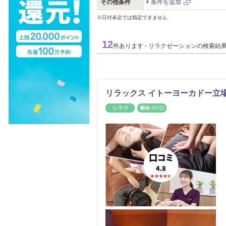
その他条件
条件を追加
※日付未定では指定できません
12
件あります - リラクゼーションの検索結
リラックス イトーヨーカドー立
リラク
整体・カイロ