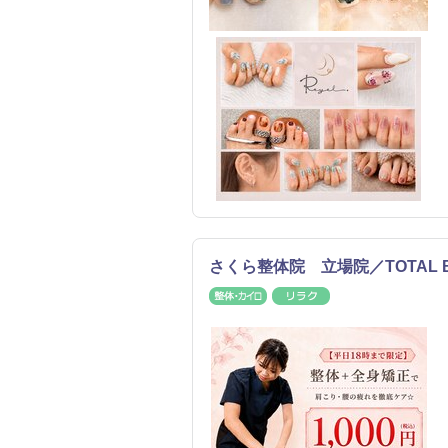
さくら整体院 立場院／TOTAL B
整体・カイロ
リラク