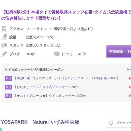
【駐有&駅2分】本場タイで資格取得スタッフ在籍♪タイ古式伝統施術
の悩み解決します【個室サロン】
アクセス
ブルーライン 中田駅2番出口より徒歩1分
設備
総数5(スペース5)
スタッフ
総数5人(スタッフ5人)
空席確認・予
ブログ
840件
口コミ
40件
タイ古式マッサージ FANDEEのクーポン
【学割U24】耳ツボマッサージ＋耳ツボジュエリー10～12粒初回3.200円
￥
新規
【おためしコース】タイ古式マッサージ70分
￥
新規
【★おすすめコース★】タイ古式マッサージ100分
￥
新規
SAPARK Natural いずみ中央店
ブックマ
シュ
整体・カイロ