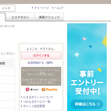
マイページ
ヘルプ
メンズ
ン
エステサロン
美容クリニック
マッサージサ
ようこそ、ゲストさん。
ションサロン
ログインする
会員登録する（無料）
ホットペッパービューティーなら
1%
ポイントが
たまる！
ためたポイントをつかっておとく
にサロンをネット予約！
たまるポイントについて
つかえるサービス一覧
ポイント設定変更