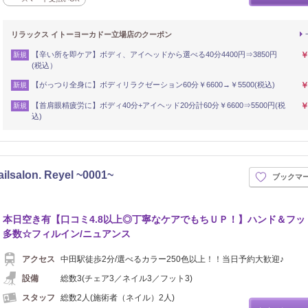
リラックス イトーヨーカドー立場店のクーポン
【辛い所を即ケア】ボディ、アイヘッドから選べる40分4400円⇒3850円
￥
新規
(税込）
【がっつり全身に】ボディリラクゼーション60分￥6600→￥5500(税込)
￥
新規
【首肩眼精疲労に】ボディ40分+アイヘッド20分計60分￥6600⇒5500円(税
￥
新規
込)
on. Reyel ~0001~
ブックマ
本日空き有【口コミ4.8以上◎丁寧なケアでもちＵＰ！】ハンド＆フッ
多数☆フィルイン/ニュアンス
アクセス
中田駅徒歩2分/選べるカラー250色以上！！当日予約大歓迎♪
設備
総数3(チェア3／ネイル3／フット3)
スタッフ
総数2人(施術者（ネイル）2人)