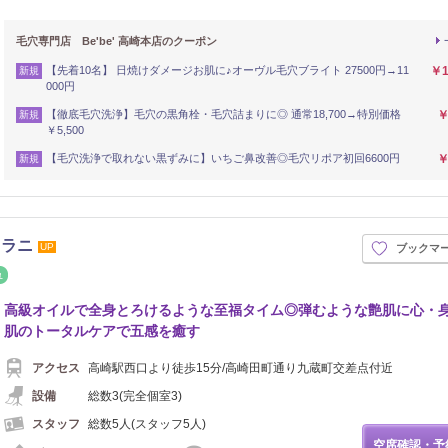
毛穴専門店 Be'be' 高崎本店のクーポン
【先着10名】 日焼けダメージお肌に♪オーヴル毛穴ブライト 27500円→11
￥1
新規
000円
【徹底毛穴洗浄】毛穴の黒角栓・毛穴詰まりに◎ 通常18,700→特別価格
￥
新規
￥5,500
【毛穴洗浄で取れない黒ずみに】いちご鼻改善◎毛穴リポア初回6600円
￥
新規
クラニ
UP
ブックマ
イロ
リフレッシュ
高級オイルで全身とろけるような至福タイム◎弾むような艶肌に心・
肌のトータルケアで五感を癒す
アクセス
高崎駅西口より徒歩15分/高崎田町通り九蔵町交差点付近
設備
総数3(完全個室3)
スタッフ
総数5人(スタッフ5人)
空席確認・予