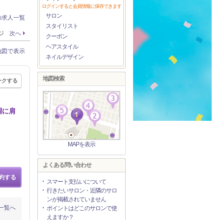
ログインすると会員情報に保存できます
サロン
の求人一覧
スタイリスト
ージ
次へ
クーポン
ヘアスタイル
地図で表示
ネイルデザイン
地図検索
ークする
調に肩
MAPを表示
よくある問い合わせ
約する
スマート支払いについて
行きたいサロン・近隣のサロ
ンが掲載されていません
一覧へ
ポイントはどこのサロンで使
えますか？