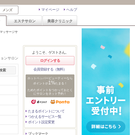
マイページ
ヘルプ
メンズ
ン
エステサロン
美容クリニック
マッサージサ
ようこそ、ゲストさん。
ションサロン
ログインする
会員登録する（無料）
ホットペッパービューティーなら
1%
ポイントが
たまる！
ためたポイントをつかっておとく
にサロンをネット予約！
たまるポイントについて
つかえるサービス一覧
ポイント設定変更
ブックマーク