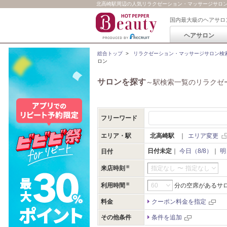
北高崎駅周辺の人気リラクゼーション・マッサージサロン一覧
国内最大級のヘアサロ
ヘアサロン
総合トップ
>
リラクゼーション・マッサージサロン検
ロン
サロンを探す
～駅検索一覧のリラクゼ
フリーワード
エリア・駅
北高崎駅
｜
エリア変更
日付未定
｜
今日（8/8）
｜
明
日付
来店時刻
指定なし
〜
指定なし
利用時間
分の空席があるサ
料金
クーポン料金を指定
その他条件
条件を追加