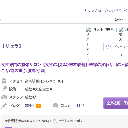
リラクゼーションサロン
果
1/4ペ
リストで表示
｜
ph【リセラ】
ブックマ
イロ
女性専門の整体サロン【女性のお悩み根本改善】季節の変わり目の不
こり/首の重さ/腰痛/小顔
アクセス
高崎駅西口から車で10分
設備
総数3(完全個室3)
スタッフ
総数3人
空席確認・予
ブログ
554件
口コミ
114件
UP
女性専門 整体×エステ Re:seraph【リセラ】のクーポン