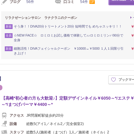
ブログ
56件
口コミ
54件
UP
リラクゼーションサロン ラナクラニのクーポン
そう身！！DIVA20分トリートメント20分 短時間でも めちゃスッキリ！！
￥
新規
☆NEW FACE☆ ロミロミお試し価格で体験して♪♪ロミロミリンパ90分で
￥
全員
全身
細胞活性！DIVAフェイシャルクーポン ￥10000→￥5000 １人１回限り引
￥
新規
き上げ！
テ】
ブックマ
エステ
【高崎*初心者の方も大歓迎♪】定額デザインネイル￥6050～*/エステ￥5
～*/まつげパーマ￥4400～*
アクセス
JR問屋町駅徒歩約20分
設備
総数5(アイ1／ネイル2／完全個室2)
スタッフ
総数5人(施術者（まつげ）1人／施術者（ネイル）2