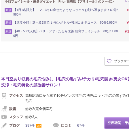
小顔フェイシャル・痩身ダイエット Prior 高崎店【プリオール】のクーポン
【1日1名限定】 -2～3キロ痩せたようなスッキリお顔へ導きます！60分5,
￥
新規
980円
【速攻小顔】選べる1部位 レモンボトル×韓国コルギコース 80分6,980円
￥
新規
【40・50代人気】ハリ・ツヤ・たるみ改善 肌育フェイシャル 80分11,00
￥1
新規
0円
ブックマ
本日空あり◎夏の毛穴悩みに【毛穴の黒ずみ/テカリ/毛穴開き/男女OK
洗浄・毛穴特化の肌改善サロン！
アクセス
高崎駅西口から車で10分/メンズ可/毛穴洗浄/ニキビ/毛穴の黒ずみ/
毛穴
設備
総数2(完全個室2)
スタッフ
総数3人
空席確認・予
ブログ
397件
口コミ
67件
UP