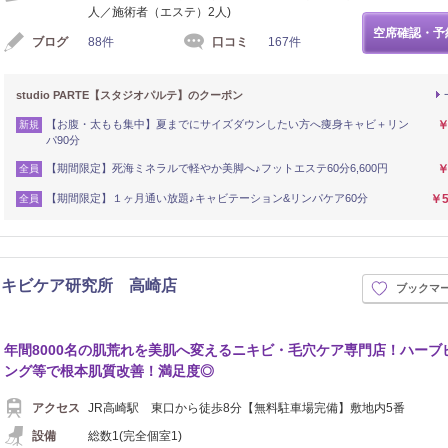
人／施術者（エステ）2人)
空席確認・予
ブログ
88件
口コミ
167件
studio PARTE【スタジオパルテ】のクーポン
【お腹・太もも集中】夏までにサイズダウンしたい方へ痩身キャビ＋リン
￥
新規
パ90分
【期間限定】死海ミネラルで軽やか美脚へ♪フットエステ60分6,600円
￥
全員
【期間限定】１ヶ月通い放題♪キャビテーション&リンパケア60分
￥5
全員
ニキビケア研究所 高崎店
ブックマ
シュ
年間8000名の肌荒れを美肌へ変えるニキビ・毛穴ケア専門店！ハーブ
ング等で根本肌質改善！満足度◎
アクセス
JR高崎駅 東口から徒歩8分【無料駐車場完備】敷地内5番
設備
総数1(完全個室1)