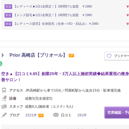
【レディース★1日1名限定！】1時間打ち放題 ￥1980
￥
新規
【メンズ脱毛★1日1名限定！】1時間打ち放題 ￥1980
￥
新規
【レディース脱毛】全身脱毛（全身＋VIO・顔込み）￥2980
￥
新規
 Prior 高崎店【プリオール】
UP
ブックマ
イロ
リフレッシュ
空き▲【口コミ4.85】創業25年・3万人以上施術実績◆結果重視の痩
善サロン！
アクセス
JR高崎駅から車で10分／問屋町駅から徒歩15分・駐車場完備
設備
総数5(完全個室5)
スタッフ
総数6人(施術者（エステ）6人)
空席確認・予
ブログ
1521件
口コミ
191件
UP