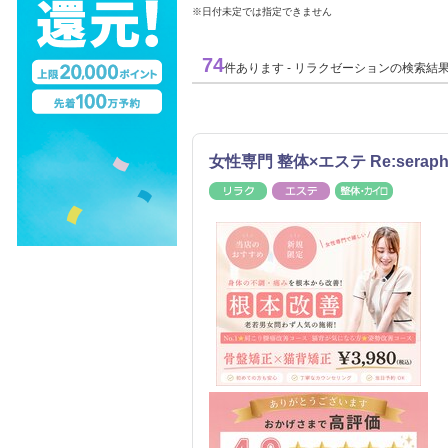
※日付未定では指定できません
74
件あります - リラクゼーションの検索結
女性専門 整体×エステ Re:sera
リラク
エステ
整体・カ