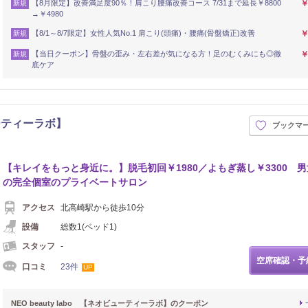
【8月限定】改善満足度90％！肩こり腰痛改善コース 7/31まで延長￥8800
￥
新規
→￥4980
【8/1～8/7限定】女性人気No.1 肩こり(頭痛)・腰痛(骨盤矯正)改善
￥
新規
【当日クーポン】骨盤の歪み・左右差が気になる方！足のむくみにも◎徹
￥
新規
底ケア
ビューティーラボ】
ブックマ
シュ
【キレイをもっと身近に。】脱毛初回￥1980／よもぎ蒸し￥3300 男
の完全個室のプライベートサロン
アクセス
北高崎駅から徒歩10分
設備
総数1(ベッド1)
スタッフ
-
空席確認・予
口コミ
23件
UP
NEO beauty labo 【ネオビューティーラボ】のクーポン