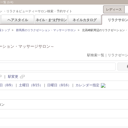
 (1/4)
レディース
ン ・リラク＆ビューティーサロン検索・予約サイト
ヘアスタイル
ネイル・まつげサロン
ネイルカタログ
リラクサロ
索トップ
>
群馬県のリラクゼーション・マッサージサロン
>
北高崎駅周辺のリラクゼーション・
ーション・マッサージサロン～
駅検索一覧｜リラクゼー
｜
駅変更
日（8/9）
｜
土曜日（8/15）
｜
日曜日（8/16）
｜
カレンダー指定
ロン