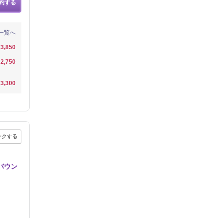
約する
一覧へ
3,850
2,750
3,300
ークする
バウン