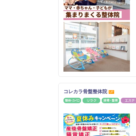
コレカラ骨盤整体院
UP
整体・カイロ
リラク
接骨・整