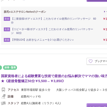
脱毛×エステサロンNeferのクーポン
【ご新規様/ボディエステ】こだわりオイル使用のリンパマッサージ 60
￥1
新規
分
【リピーター様/ボディエステ】こだわりオイル使用のリンパマッサー
￥1
全員
ジ 60分
【学割U24】お好きなメニューを1つお選びください♪
￥1
新規
ブックマ
鍼灸
接骨・整骨
国家資格者による経験豊富な技術で産後のお悩み解決でママの強い味
★《産後骨盤矯正50分￥5,500→￥3,850》
アクセス
東部市場前駅 徒歩１分 大阪シティバス杭全駅より徒歩２～３
設備
総数4(ベッド4)
スタッフ
総数4人(施術者（リラク）4人)