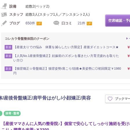
設備
総数2(ベッド2)
スタッフ
総数3人(スタッフ1人／アシスタント2人)
空席確認・予
ブログ
650件
口コミ
21件
UP
UP
コレカラ骨盤整体院のクーポン
【産後太りでの悩み 体重を減らしたい方限定】産後ダイエットコース★
￥
新規
【人気No.1産後骨盤矯正】妊娠前のズボンを履きたい方育児疲れを取りた
￥
新規
い方◎
【猫背矯正☆骨盤矯正】猫背姿勢/肩こり/頭痛★美姿勢に◎初回限定￥1980
￥
新規
円
体/産後骨盤矯正/肩甲骨はがし/小顔矯正/美容
ブックマ
鍼灸
接骨・整骨
【産後ママさんに人気の整骨院♪】個室で安心してしっかり施術を受け
こり・腰痛を改善♪￥3300