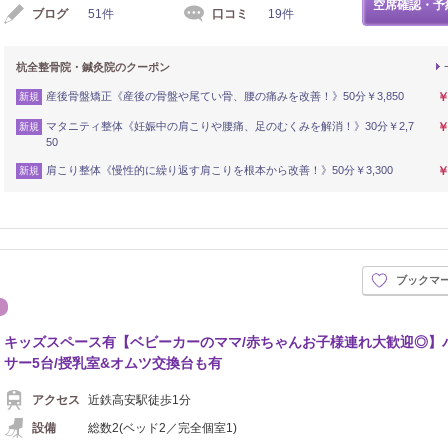
空席確認・予
ブログ
51件
口コミ
19件
杭全整骨院・鍼灸院のクーポン
産後骨盤矯正《産後の骨盤や尾てい骨、腰の痛みを改善！》50分￥3,850
￥
新規
マタニティ整体《妊娠中の肩こりや腰痛、足のむくみを解消！》30分￥2,7
￥
新規
50
肩こり整体《慢性的に繰り返す肩こりを根本から改善！》50分￥3,300
￥
新規
ブックマ
骨
エステ
キッズスペース有【ベビーカーのママ/赤ちゃんお子様連れ大歓迎◎】
サー5台/授乳室&オムツ交換台も有
アクセス
近鉄高安駅徒歩1分
設備
総数2(ベッド2／完全個室1)