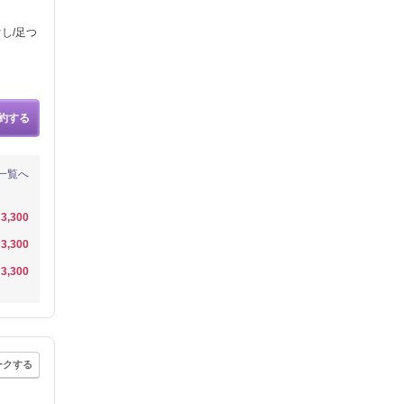
し/足つ
約する
一覧へ
3,300
3,300
3,300
ークする