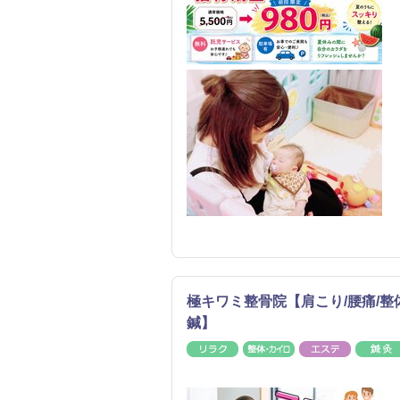
極キワミ整骨院【肩こり/腰痛/整
鍼】
リラク
整体・カイロ
エステ