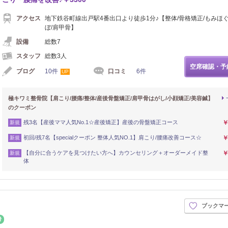
アクセス
地下鉄谷町線出戸駅4番出口より徒歩1分♪【整体/骨格矯正/もみほぐ
ぼ/肩甲骨】
設備
総数7
スタッフ
総数3人
空席確認・予
ブログ
10件
口コミ
6件
UP
極キワミ整骨院【肩こり/腰痛/整体/産後骨盤矯正/肩甲骨はがし/小顔矯正/美容鍼】
のクーポン
残3名【産後ママ人気No.1☆産後矯正】産後の骨盤矯正コース
￥
新規
初回/残7名【specialクーポン 整体人気NO.1】肩こり/腰痛改善コース☆
￥
新規
【自分に合うケアを見つけたい方へ】カウンセリング＋オーダーメイド整
￥
新規
体
ブックマ
接骨・整骨