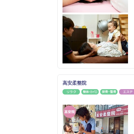
高安柔整院
リラク
整体・カイロ
接骨・整