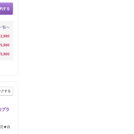
約する
一覧へ
2,980
5,980
5,980
ークする
のプラ
託児★自