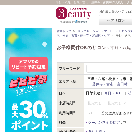
平野・八尾・松原・古市・藤井寺・富田林の人気リラクゼ
国内最大級のヘアサロ
ヘアサロン
総合トップ
>
リラクゼーション・マッサージサロン検
尾・松原・古市・藤井寺・富田林トップ
>
平野・八尾
お子様同伴OKのサロン
～平野・八尾
フリーワード
平野・八尾・松原・古市・
エリア・駅
｜
藤井寺・古市・富田林
日付未定
｜
今日（8/8）
｜
明
日付
来店時刻
指定なし
〜
指定なし
利用時間
分の空席があるサ
料金
クーポン料金を指定
その他条件
条件を追加