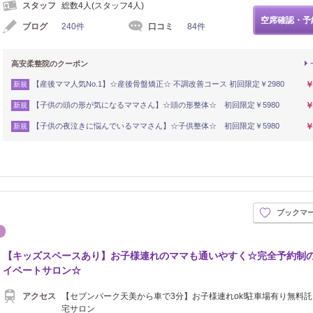
スタッフ
総数4人(スタッフ4人)
空席確認・予
ブログ
240件
口コミ
84件
高安柔整院のクーポン
【産後ママ人気No.1】☆産後骨盤矯正☆ 不調改善コース 初回限定￥2980
￥
新規
【子供の頭の形が気になるママさん】☆頭の形整体☆ 初回限定￥5980
￥
新規
【子供の夜泣きに悩んでいるママさん】☆子供整体☆ 初回限定￥5980
￥
新規
ブックマ
骨
エステ
【キッズスペースあり】お子様連れのママも通いやすく☆完全予約制
イベートサロン☆
アクセス
【セブンパーク天美から車で3分】お子様連れok!駐車場有り無料
宅サロン