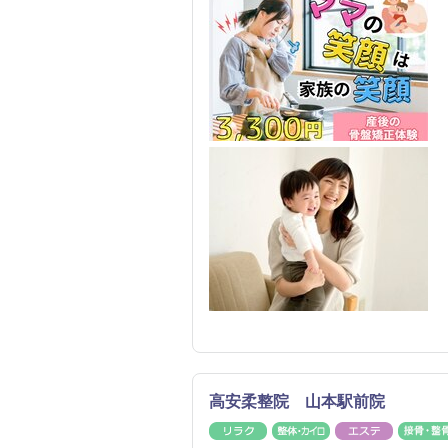
高安柔整院 山本駅前院
リラク
整体・カイロ
エステ