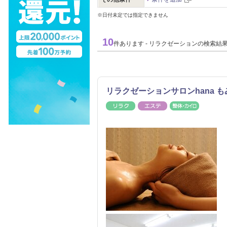
※日付未定では指定できません
10
件あります - リラクゼーションの検索結
リラクゼーションサロンhana も
リラク
エステ
整体・カ