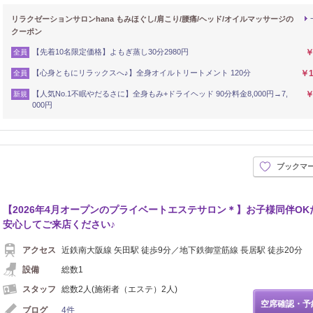
リラクゼーションサロンhana もみほぐし/肩こり/腰痛/ヘッド/オイルマッサージの
クーポン
【先着10名限定価格】よもぎ蒸し30分2980円
￥
全員
【心身ともにリラックスへ♪】全身オイルトリートメント 120分
￥1
全員
【人気No.1不眠やだるさに】全身もみ+ドライヘッド 90分料金8,000円→7,
￥
新規
000円
ブックマ
【2026年4月オープンのプライベートエステサロン＊】お子様同伴OK
安心してご来店ください♪
アクセス
近鉄南大阪線 矢田駅 徒歩9分／地下鉄御堂筋線 長居駅 徒歩20分
設備
総数1
スタッフ
総数2人(施術者（エステ）2人)
空席確認・予
ブログ
4件