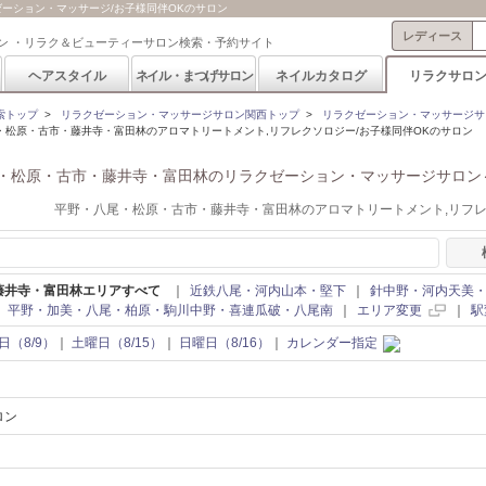
ーション・マッサージ/お子様同伴OKのサロン
レディース
ン ・リラク＆ビューティーサロン検索・予約サイト
ヘアスタイル
ネイル・まつげサロン
ネイルカタログ
リラクサロ
索トップ
>
リラクゼーション・マッサージサロン関西トップ
>
リラクゼーション・マッサージサ
・松原・古市・藤井寺・富田林のアロマトリートメント,リフレクソロジー/お子様同伴OKのサロン
・松原・古市・藤井寺・富田林のリラクゼーション・マッサージサロン
平野・八尾・松原・古市・藤井寺・富田林のアロマトリートメント,リフ
藤井寺・富田林エリアすべて
｜
近鉄八尾・河内山本・堅下
｜
針中野・河内天美
｜
平野・加美・八尾・柏原・駒川中野・喜連瓜破・八尾南
｜
エリア変更
｜
駅
日（8/9）
｜
土曜日（8/15）
｜
日曜日（8/16）
｜
カレンダー指定
ロン