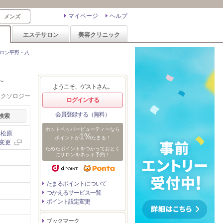
マイページ
ヘルプ
メンズ
ン
エステサロン
美容クリニック
ロン平野・八
～
ようこそ、ゲストさん。
レクソロジー
ログインする
会員登録する（無料）
ホットペッパービューティーなら
・松原
1%
ポイントが
たまる！
変更
ためたポイントをつかっておとく
にサロンをネット予約！
たまるポイントについて
つかえるサービス一覧
ポイント設定変更
ブックマーク