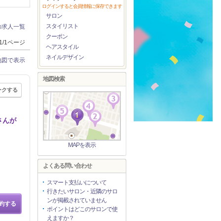
ログインすると会員情報に保存できます
サロン
スタイリスト
の求人一覧
クーポン
1/1ページ
ヘアスタイル
ネイルデザイン
地図で表示
地図検索
ークする
さんが
MAPを表示
よくある問い合わせ
スマート支払いについて
行きたいサロン・近隣のサロ
ンが掲載されていません
約する
ポイントはどこのサロンで使
えますか？