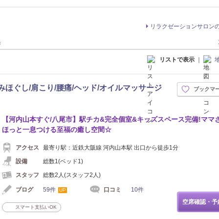
リラクゼーションサロン
果
リストで表示
｜
みほぐし/肩こり/腰痛/ヘッド/オイルマッサージ
ブックマ
イロ
【河内山本すぐ/八尾市】駅チカ&完全個室&キッズスペース完備!ママ
ほっと一息つける至福の癒し空間☆
アクセス
最寄り駅：近鉄大阪線 河内山本駅 出口から徒歩1分
設備
総数1(ベッド1)
スタッフ
総数2人(スタッフ2人)
ブログ
59件
口コミ
10件
UP
空席確認・予
スマート支払いOK