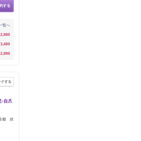
約する
一覧へ
2,980
3,480
2,980
ークする
♪自爪
［京都 伏