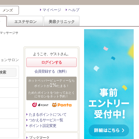
マイページ
ヘルプ
メンズ
ン
エステサロン
美容クリニック
マッサージサ
ようこそ、ゲストさん。
ションサロン
ログインする
会員登録する（無料）
ホットペッパービューティーなら
1%
ポイントが
たまる！
ためたポイントをつかっておとく
にサロンをネット予約！
たまるポイントについて
つかえるサービス一覧
ポイント設定変更
ブックマーク