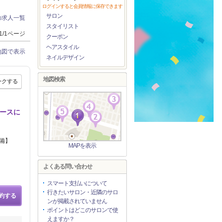
ログインすると会員情報に保存できます
サロン
の求人一覧
スタイリスト
1/1ページ
クーポン
ヘアスタイル
地図で表示
ネイルデザイン
地図検索
ークする
リースに
備】
MAPを表示
よくある問い合わせ
スマート支払いについて
行きたいサロン・近隣のサロ
約する
ンが掲載されていません
ポイントはどこのサロンで使
えますか？