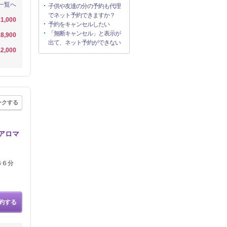
一覧へ
子供や友達の分の予約も代理
でネット予約できますか？
1,000
予約をキャンセルしたい
「無断キャンセル」と表示が
8,900
出て、ネット予約ができない
2,000
ークする
アロマ
歩６分
約する