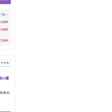
一覧へ
1,980
1,980
7,900
ークする
肩の重
/整体/