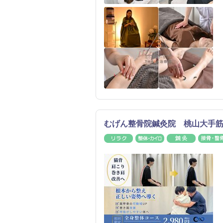
むげん整骨院鍼灸院 桃山大手
リラク
整体・カイロ
鍼灸