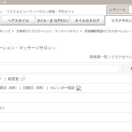
ン一覧
レディース
ン ・リラク＆ビューティーサロン検索・予約サイト
ヘアスタイル
ネイル・まつげサロン
ネイルカタログ
リラクサロ
索トップ
>
京都府のリラクゼーション・マッサージサロン
>
丹波橋駅周辺のリラクゼーション・
ーション・マッサージサロン～
駅検索一覧｜リラクゼー
｜
駅変更
曜日（8/8）
｜
日曜日（8/9）
｜
カレンダー指定
ロン