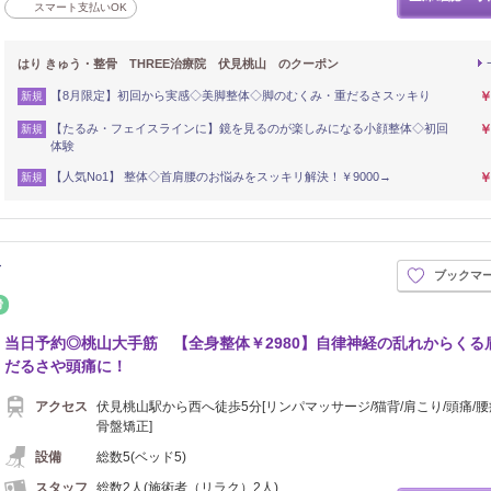
スマート支払いOK
はり きゅう・整骨 THREE治療院 伏見桃山 のクーポン
【8月限定】初回から実感◇美脚整体◇脚のむくみ・重だるさスッキり
￥
新規
【たるみ・フェイスラインに】鏡を見るのが楽しみになる小顔整体◇初回
￥
新規
体験
【人気No1】 整体◇首肩腰のお悩みをスッキリ解決！￥9000→
￥
新規
筋
ブックマ
接骨・整骨
当日予約◎桃山大手筋 【全身整体￥2980】自律神経の乱れからくる
だるさや頭痛に！
アクセス
伏見桃山駅から西へ徒歩5分[リンパマッサージ/猫背/肩こり/頭痛/腰痛
骨盤矯正]
設備
総数5(ベッド5)
スタッフ
総数2人(施術者（リラク）2人)