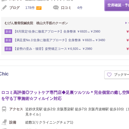
空席確認・予
ブログ
178件
口コミ
4件
UP
むげん整骨院鍼灸院 桃山大手筋のクーポン
【8月限定!全身に徹底アプローチ】全身整体 ￥6920→￥2980
￥
新規
【満足度No.1!全身に徹底アプローチ】全身整体 ￥6920→￥3480
￥
新規
【姿勢の歪み・猫背】姿勢矯正コース￥6,920→ ￥2980
￥
新規
hic
ブックマ
ロコミ高評価◎フットケア専門店◆足裏ツルツル＊完全個室の癒し空間
を守る丁寧施術☆フィルイン対応
アクセス
近鉄伏見駅 徒歩2分 京阪墨染駅 徒歩7分 京阪丹波橋駅 徒歩10分
見ネイル］
設備
総数1(リクライニングチェア1)