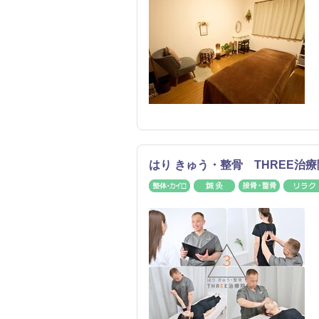
はり きゅう・整骨 THREE
整体・カイロ
鍼灸
接骨・整