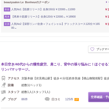
beautysalon Le Bonheurのクーポン
人気No1【筋膜リリース】全身150分￥22000→11000
￥1
新規
【再来※筋膜リリース】全身120分￥22000→￥18900
￥1
再来
人気No2【深部リンパ全身＋フェイシャル】デトックスコース120分￥165
￥1
全員
00→
ブックマ
本日空き/40代からの慢性疲労、肩こり、背中の張り悩みに！ほぐせる
リンパマッサージ。
アクセス
京阪本線【伏見桃山駅】徒歩４分/近鉄奈良線【桃山御陵前駅】徒
設備
総数1(ベッド1)
スタッフ
総数1人(スタッフ1人)
空席確認・予
ブログ
86件
口コミ
125件
UP