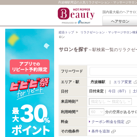
丹波橋駅周辺の人気リラクゼーション・マッサージサロ
国内最大級のヘアサロ
ヘアサロン
総合トップ
>
リラクゼーション・マッサージサロン検
ロン
サロンを探す
～駅検索一覧のリラクゼ
フリーワード
エリア・駅
丹波橋駅
｜
エリア変更
日付未定
｜
今日（8/7）
｜
土
日付
来店時刻
指定なし
〜
指定なし
利用時間
分の空席があるサ
料金
クーポン料金を指定
その他条件
条件を追加