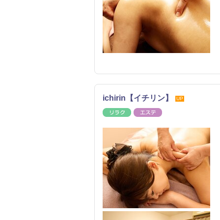
ichirin【イチリン】
UP
リラク
エステ