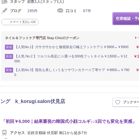
スタッフ
総数1人(スタッフ1人)
ブログ
195件
口コミ
67件
空席確認・予
スマート支払いOK
ネイル＆フットケア専門店 Stay Chicのクーポン
【人気No.1】ガサガサかかと徹底除去◎極上フットケア☆￥9900→￥8900
￥
新規
【人気 No.2 】ツルツル美足に☆選べる300色フットネイル￥13000→￥12
￥1
新規
000
【人気No.3】指先も美しく♪うるツヤワンカラー☆丁寧ケア ￥8800→￥790
￥
新規
0
k_korugi.salon伏見店
ブックマ
イロ
「初回￥6,000｜結果重視の韓国式小顔コルギ♪♪1回でも変化を実感」
アクセス
近鉄京都線 伏見駅 南口から徒歩7分