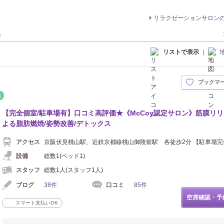
リラクゼーションサロン
果
リストで表示
｜
ブックマ
イロ
リフレッシュ
【完全個室/駐車場有】口コミ高評価★《McCoy認定サロン》筋膜リ
よる脂肪燃焼/姿勢改善/デトックス
アクセス
京阪伏見桃山駅、近鉄京都線桃山御陵前駅 各徒歩2分 【駐車場完
設備
総数1(ベッド1)
スタッフ
総数1人(スタッフ1人)
ブログ
38件
口コミ
85件
空席確認・予
スマート支払いOK