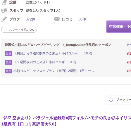
設備
総数1(ベッド1)
スタッフ
総数1人(スタッフ1人)
ブログ
372件
口コミ
50件
空席確認・予
スマート支払いOK
韓国式小顔コルギ＆ハーブピーリング k_korugi.salon伏見店のクーポン
《初回から２週間以内のご来店》小顔コルギ 100分
￥1
全員
《２週間以内のご来店》小顔コルギ 100分
￥1
全員
小顔コルギ サブスクプラン《初回》2週間に1回コース
￥2
全員
ブックマ
《8/7 空きあり》パラジェル登録店■美フォルム×モチの良さ◎ネイリ
1級保有【口コミ高評価★5.0】