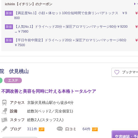
ichirin【イチリン】のクーポン
【満足度No.1】小顔＋体セット100分短時間で全身リンパデトックス ￥9
￥
新規
800
【人気No.1】ドライヘッド20分＋深圧アロマリンパマッサージ60分￥9200
￥
新規
→￥7980
【平日午前中限定】ドライヘッド20分＋深圧アロマリンパマッサージ60分
￥
新規
￥7500
治療院 伏見桃山
ブックマ
骨
リラク
エステ
不調改善と美容を同時に叶える本格トータルケア
アクセス
京阪伏見桃山駅から徒歩4分
設備
総数3(ベッド2／完全個室1)
スタッフ
総数2人(スタッフ2人)
ブログ
311件
口コミ
64件
UP
UP
空席確認・予