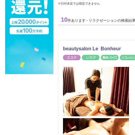
※日付未定では指定できません
10
件あります - リラクゼーションの検索結
beautysalon Le Bonheur
エステ
リラク
整体・カ