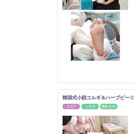
韓国式小顔コルギ＆ハーブピーリング 
エステ
リラク
整体・カ