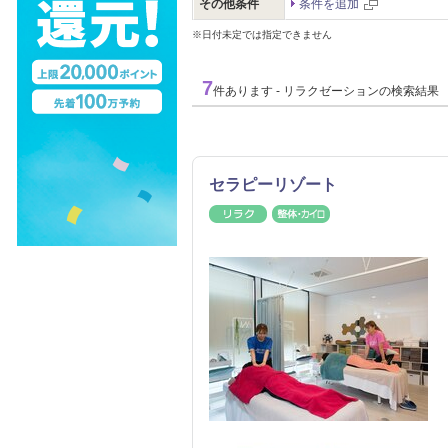
その他条件
条件を追加
※日付未定では指定できません
7
件あります - リラクゼーションの検索結果
セラピーリゾート
リラク
整体・カイロ