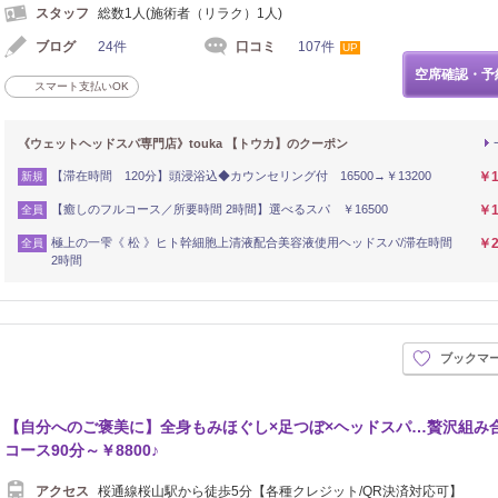
スタッフ
総数1人(施術者（リラク）1人)
ブログ
24件
口コミ
107件
UP
空席確認・予
スマート支払いOK
《ウェットヘッドスパ専門店》touka 【トウカ】のクーポン
【滞在時間 120分】頭浸浴込◆カウンセリング付 16500→￥13200
￥1
新規
【癒しのフルコース／所要時間 2時間】選べるスパ ￥16500
￥1
全員
極上の一雫《 松 》ヒト幹細胞上清液配合美容液使用ヘッドスパ/滞在時間
￥2
全員
2時間
ブックマ
【自分へのご褒美に】全身もみほぐし×足つぼ×ヘッドスパ…贅沢組み
コース90分～￥8800♪
アクセス
桜通線桜山駅から徒歩5分【各種クレジット/QR決済対応可】