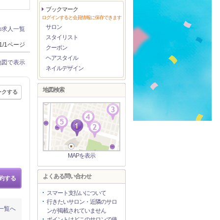
ブックマーク
ログインすると会員情報に保存できます
サロン
の求人一覧
スタイリスト
1/1ページ
クーポン
ヘアスタイル
地図で表示
ネイルデザイン
地図検索
ークする
MAPを表示
よくある問い合わせ
約する
スマート支払いについて
行きたいサロン・近隣のサロ
一覧へ
ンが掲載されていません
ポイントはどこのサロンで使