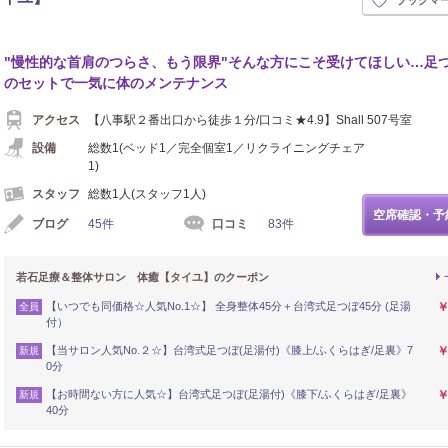
"慢性的な首肩のつらさ、もう限界"そんな方にこそ受けてほしい…足
のセットで一気に体のメンテナンス
アクセス
【八事駅２番出口から徒歩１分/口コミ★4.9】Shall 507号室
設備
総数1(ベッド1／完全個室1／リクライニングチェア
1)
スタッフ
総数1人(スタッフ1人)
空席確認・予
ブログ
45件
口コミ
83件
若石足療＆整体サロン 体癒【タイユ】のクーポン
【いつでも同価格☆人気No.1☆】 全身整体45分＋台湾式足つぼ45分 (足湯
￥
全員
付）
【当サロン人気No.２☆】台湾式足つぼ(足湯付)《膝上/ふくらはぎ/足裏》7
￥
新規
0分
【お時間ない方に人気☆】台湾式足つぼ(足湯付)《膝下/ふくらはぎ/足裏》
￥
新規
40分