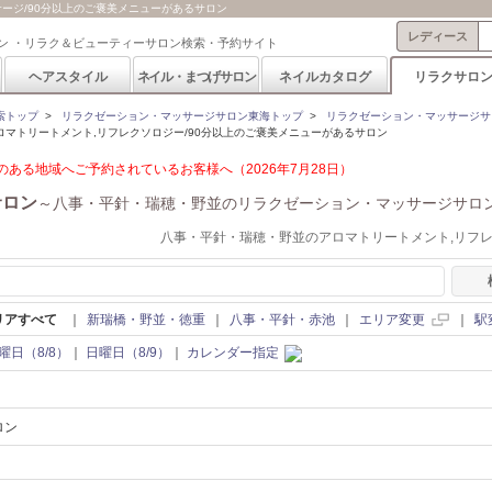
ージ/90分以上のご褒美メニューがあるサロン
レディース
ン ・リラク＆ビューティーサロン検索・予約サイト
ヘアスタイル
ネイル・まつげサロン
ネイルカタログ
リラクサロ
索トップ
>
リラクゼーション・マッサージサロン東海トップ
>
リラクゼーション・マッサージサ
マトリートメント,リフレクソロジー/90分以上のご褒美メニューがあるサロン
ある地域へご予約されているお客様へ（2026年7月28日）
サロン
～八事・平針・瑞穂・野並のリラクゼーション・マッサージサロ
八事・平針・瑞穂・野並のアロマトリートメント,リフ
リアすべて
｜
新瑞橋・野並・徳重
｜
八事・平針・赤池
｜
エリア変更
｜
駅
曜日（8/8）
｜
日曜日（8/9）
｜
カレンダー指定
ロン