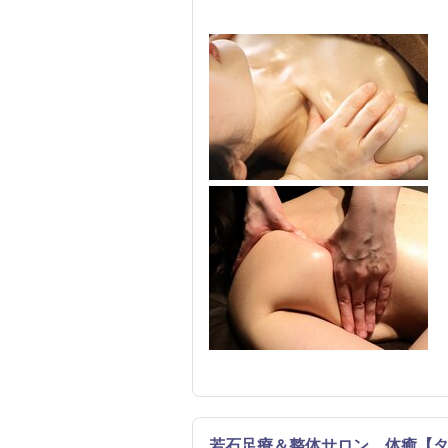
若石足療＆整体サロン 体癒【