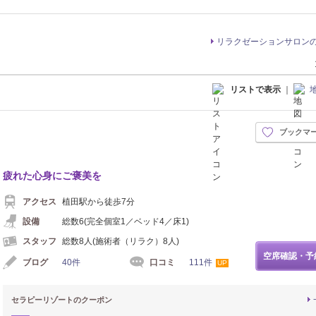
リラクゼーションサロン
リストで表示
｜
ブックマ
疲れた心身にご褒美を
アクセス
植田駅から徒歩7分
設備
総数6(完全個室1／ベッド4／床1)
スタッフ
総数8人(施術者（リラク）8人)
空席確認・予
ブログ
40件
口コミ
111件
UP
セラピーリゾートのクーポン