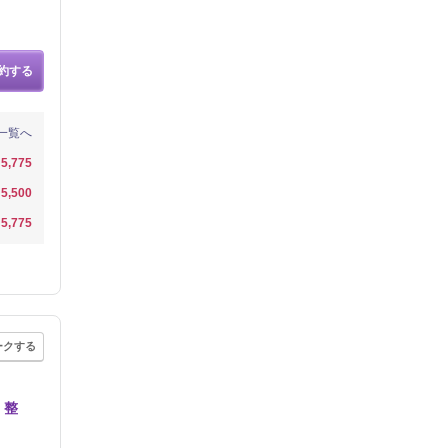
約する
一覧へ
5,775
5,500
5,775
ークする
く整