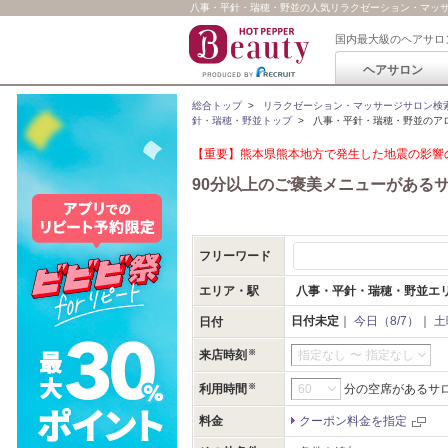
八事・平針・瑞穂・野並の人気リラクゼーション・マッサ
国内最大級のヘアサロ
ヘアサロン
総合トップ
>
リラクゼーション・マッサージサロン検
針・瑞穂・野並トップ
>
八事・平針・瑞穂・野並のアロ
【重要】熊本県熊本地方で発生した地震の影響の
90分以上のご褒美メニューがある
フリーワード
エリア・駅
八事・平針・瑞穂・野並エ
日付未定
｜
今日（8/7）
｜
土
日付
来店時刻
指定なし
〜
指定なし
利用時間
分の空席があるサ
料金
クーポン料金を指定