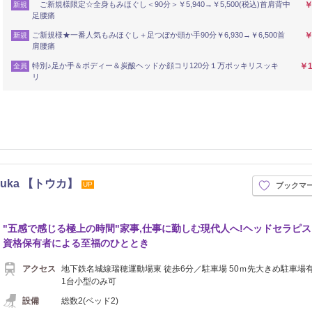
ご新規様限定☆全身もみほぐし＜90分＞￥5,940→￥5,500(税込)首肩背中
￥
新規
足腰痛
ご新規様★一番人気もみほぐし＋足つぼか頭か手90分￥6,930→￥6,500首
￥
新規
肩腰痛
特別♪足か手＆ボディー＆炭酸ヘッドか顔コリ120分１万ポッキリスッキ
￥1
全員
リ
ka 【トウカ】
UP
ブックマ
シュ
"五感で感じる極上の時間"家事,仕事に勤しむ現代人へ!ヘッドセラピ
資格保有者による至福のひととき
アクセス
地下鉄名城線瑞穂運動場東 徒歩6分／駐車場 50ｍ先大きめ駐車場
1台小型のみ可
設備
総数2(ベッド2)