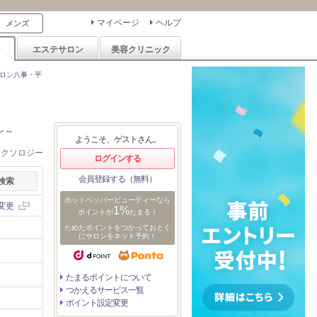
マイページ
ヘルプ
メンズ
ン
エステサロン
美容クリニック
ロン八事・平
ン～
ようこそ、ゲストさん。
レクソロジー
ログインする
会員登録する（無料）
ホットペッパービューティーなら
変更
1%
ポイントが
たまる！
ためたポイントをつかっておとく
にサロンをネット予約！
たまるポイントについて
つかえるサービス一覧
ポイント設定変更