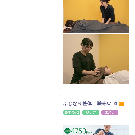
ふじなり整体 咲来sa-ki
UP
整体・カイロ
リラク
エステ