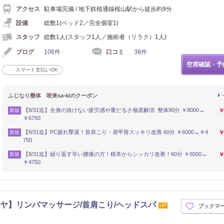
アクセス
駐車場完備 / 地下鉄桜通線桜山駅から徒歩約9分
設備
総数1(ベッド2／完全個室1)
スタッフ
総数1人(スタッフ1人／施術者（リラク）1人)
ブログ
106件
口コミ
38件
空席確認・予
スマート支払いOK
ふじなり整体 咲来sa-kiのクーポン
【8/31迄】全身の抜けない疲労感や重だるさ徹底解消 整体90分 ￥8000→
￥
新規
￥6750
【8/31迄】PC疲れ撃退！首肩こり・肩甲骨スッキリ改善 60分 ￥6000→￥4
￥
新規
750
【8/31迄】繰り返す辛い腰痛の方！根本からシッカリ改善！60分 ￥6000→
￥
新規
￥4750
ナガシヤ】リンパマッサージ/首肩こり/ヘッドスパ
UP
ブックマ