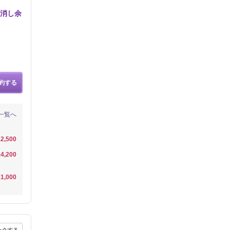
解消し余
約する
一覧へ
2,500
4,200
1,000
ークする