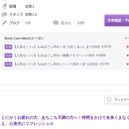
設備
総数1
スタッフ
総数1人
空席確認・予
ブログ
2件
口コミ
33件
Body Care Nikoのクーポン
【人気セット♪】もみほぐし45分＋足つぼ(くるぶしまで)15分 ￥5775
￥
全員
【人気セット♪】もみほぐし30分＋熟睡ドライヘッド30分 ￥5500
￥
全員
【人気セット♪】もみほぐし30分＋ヘッド15分＋足つぼ15分 ￥5775
￥
全員
ブックマ
とにかくお疲れの方、あちこち不調の方へ！時間をかけて全身くまな
え、心身共にリフレッシュ☆