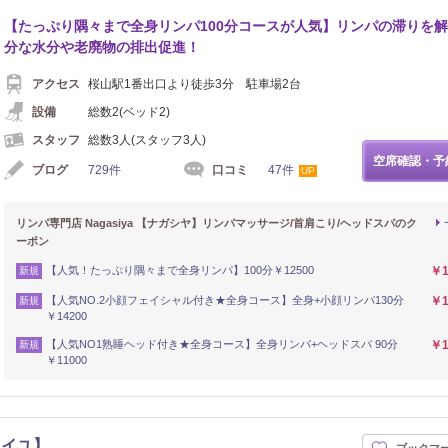
【たっぷり隅々まで全身リンパ100分コースが人気】リンパの滞りを
分な水分や老廃物の排出促進！
アクセス
桜山駅1番出口より徒歩3分 駐車場2台
設備
総数2(ベッド2)
スタッフ
総数3人(スタッフ3人)
空席確認・予
ブログ
729件
口コミ
47件
UP
リンパ専門店 Nagasiya 【ナガシヤ】リンパマッサージ/首肩こり/ヘッドスパのク
ーポン
【人気！たっぷり隅々まで全身リンパ】100分￥12500
￥1
新規
【人気NO.2小顔フェイシャル付き★全身コース】全身+小顔リンパ130分
￥1
新規
￥14200
【人気NO1熟睡ヘッド付き★全身コース】全身リンパ+ヘッドスパ 90分
￥1
新規
￥11000
タイユ】
ブックマ