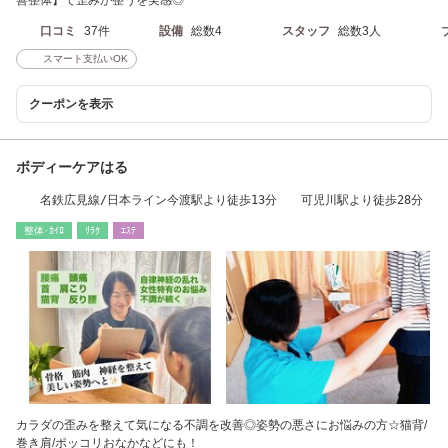
善整体】で歪みが整うを実感◎
口コミ
37件
設備
総数4
スタッフ
総数3人
スマート支払いOK
クーポンを表示
ボディーケアはる
名鉄広見線/日本ライン今渡駅より徒歩13分 可児川駅より徒歩28分
整体･ｶｲﾛ
ﾘﾗｸ
ｴｽﾃ
カラダの歪みを整えて気になる不調を改善◎姿勢の悪さにお悩みの方☆猫背/
巻き肩/ポッコリおなかなどにも！