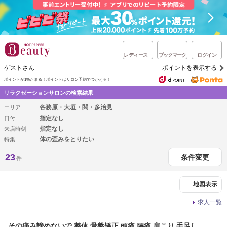
レディース
ブックマーク
ログイン
ゲストさん
ポイントを表示する
ポイントが1%たまる！
ポイントはサロン予約でつかえる！
リラクゼーションサロンの検索結果
各務原・大垣・関・多治見
エリア
指定なし
日付
指定なし
来店時刻
体の歪みをとりたい
特集
23
条件変更
件
地図表示
求人一覧
その痛み諦めないで 整体 骨盤矯正 頭痛 腰痛 肩こり 手足し