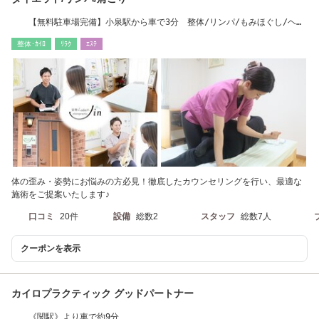
【無料駐車場完備】小泉駅から車で3分 整体/リンパ/もみほぐし/ヘッ
ドスパ/肩こり
整体･ｶｲﾛ
ﾘﾗｸ
ｴｽﾃ
体の歪み・姿勢にお悩みの方必見！徹底したカウンセリングを行い、最適な
施術をご提案いたします♪
口コミ
20件
設備
総数2
スタッフ
総数7人
クーポンを表示
カイロプラクティック グッドパートナー
《関駅》より車で約9分