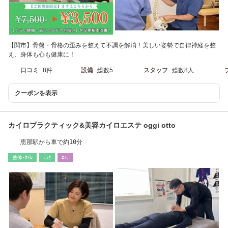
【関市】骨盤・骨格の歪みを整えて不調を解消！美しい姿勢で自律神経を整
え、身体も心も健康に！
口コミ
8件
設備
総数5
スタッフ
総数8人
クーポンを表示
カイロプラクティック&美容カイロエステ oggi otto
恵那駅から車で約10分
整体･ｶｲﾛ
ﾘﾗｸ
ｴｽﾃ