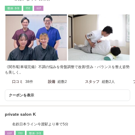
整体･ｶｲﾛ
ﾘﾗｸ
ｴｽﾃ
《関市/駐車場完備》不調の悩みを骨盤調整で改善!歪み・バランスを整え姿勢
も美しく。
口コミ
38件
設備
総数2
スタッフ
総数2人
クーポンを表示
private salon K
名鉄日本ライン今渡駅より車で5分
ｴｽﾃ
ﾘﾗｸ
整体･ｶｲﾛ