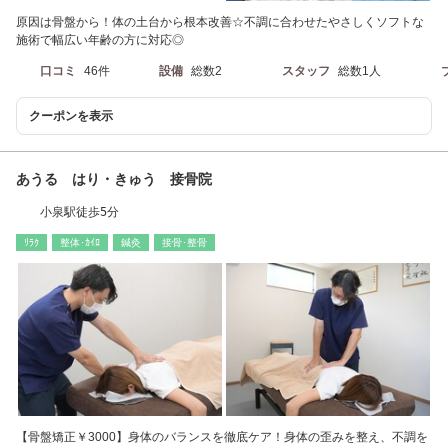
原因は骨盤から！体の土台から根本改善☆不調に合わせたやさしくソフトな
施術で幅広い年齢の方に対応◎
口コミ
46件
設備
総数2
スタッフ
総数1人
クーポンを表示
あうる はり・きゅう 接骨院
小泉駅徒歩5分
ﾘﾗｸ
整体･ｶｲﾛ
鍼灸
接骨･整骨
【骨盤矯正￥3000】身体のバランスを徹底ケア！身体の歪みを整え、不調を