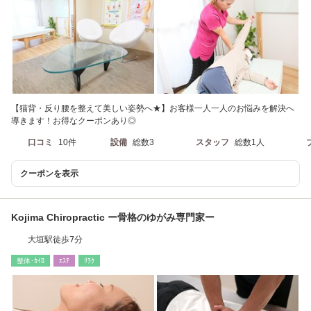
【猫背・反り腰を整えて美しい姿勢へ★】お客様一人一人のお悩みを解決へ
導きます！お得なクーポンあり◎
口コミ
10件
設備
総数3
スタッフ
総数1人
クーポンを表示
Kojima Chiropractic ー骨格のゆがみ専門家ー
大垣駅徒歩7分
整体･ｶｲﾛ
ｴｽﾃ
ﾘﾗｸ