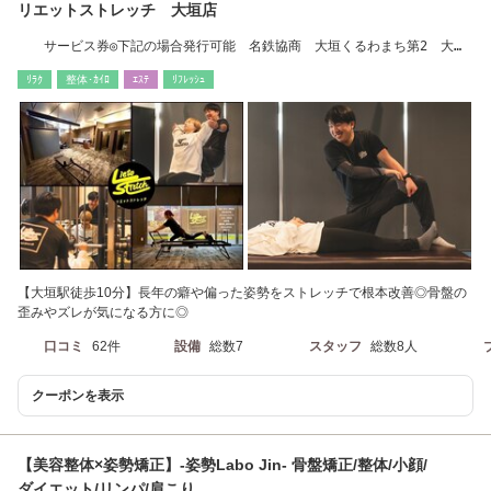
リエットストレッチ 大垣店
サービス券◎下記の場合発行可能 名鉄協商 大垣くるわまち第2 大垣
くるわまち第3
ﾘﾗｸ
整体･ｶｲﾛ
ｴｽﾃ
ﾘﾌﾚｯｼｭ
【大垣駅徒歩10分】長年の癖や偏った姿勢をストレッチで根本改善◎骨盤の
歪みやズレが気になる方に◎
口コミ
62件
設備
総数7
スタッフ
総数8人
クーポンを表示
【美容整体×姿勢矯正】-姿勢Labo Jin- 骨盤矯正/整体/小顔/
ダイエット/リンパ/肩こり