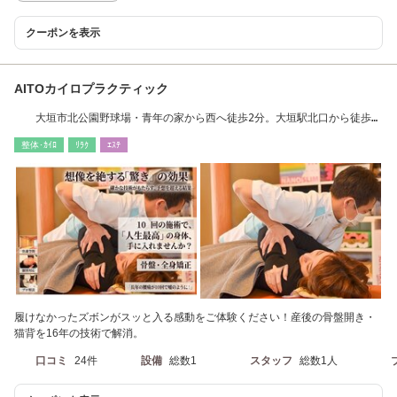
クーポンを表示
AITOカイロプラクティック
大垣市北公園野球場・青年の家から西へ徒歩2分。大垣駅北口から徒歩約
15分。
整体･ｶｲﾛ
ﾘﾗｸ
ｴｽﾃ
履けなかったズボンがスッと入る感動をご体験ください！産後の骨盤開き・
猫背を16年の技術で解消。
口コミ
24件
設備
総数1
スタッフ
総数1人