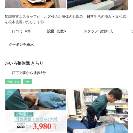
知識豊富なスタッフが、お客様のお身体のお悩み、日常生活の痛み・違和感
を根本改善いたします◎
口コミ
6件
設備
総数6
スタッフ
総数6人
クーポンを表示
かいろ整体院 きらり
西可児駅から徒歩3分
整体･ｶｲﾛ
ﾘﾗｸ