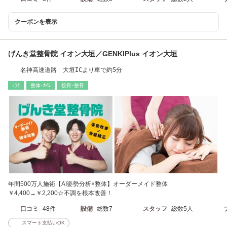
クーポンを表示
げんき堂整骨院 イオン大垣／GENKIPlus イオン大垣
名神高速道路 大垣ICより車で約5分
ﾘﾗｸ
整体･ｶｲﾛ
接骨･整骨
年間500万人施術【AI姿勢分析×整体】オーダーメイド整体
￥4,400→￥2,200☆不調を根本改善！
口コミ
48件
設備
総数7
スタッフ
総数5人
スマート支払いOK