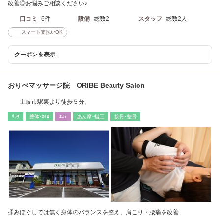
改善◎お悩みご相談ください♪
口コミ
6件
設備
総数2
スタッフ
総数2人
スマート支払いOK
クーポンを表示
おりべマッサージ院 ORIBE Beauty Salon
土岐市駅裏より徒歩５分。
ﾘﾗｸ
整体･ｶｲﾛ
ｴｽﾃ
あん摩･指圧
接骨･整骨
揉みほぐしでは無く身体のバランスを整え、肩こり・腰痛を改善