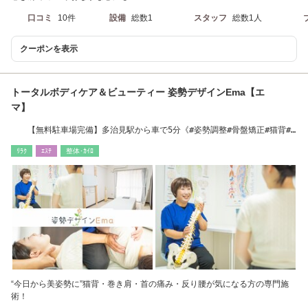
口コミ
10件
設備
総数1
スタッフ
総数1人
クーポンを表示
トータルボディケア＆ビューティー 姿勢デザインEma【エ
マ】
【無料駐車場完備】多治見駅から車で5分《#姿勢調整#骨盤矯正#猫背#
筋膜リリース》
ﾘﾗｸ
ｴｽﾃ
整体･ｶｲﾛ
“今日から美姿勢に”猫背・巻き肩・首の痛み・反り腰が気になる方の専門施
術！