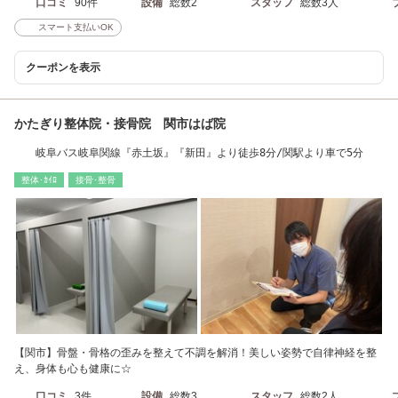
口コミ
90件
設備
総数2
スタッフ
総数3人
スマート支払いOK
クーポンを表示
かたぎり整体院・接骨院 関市はば院
岐阜バス岐阜関線『赤土坂』『新田』より徒歩8分/関駅より車で5分
整体･ｶｲﾛ
接骨･整骨
【関市】骨盤・骨格の歪みを整えて不調を解消！美しい姿勢で自律神経を整
え、身体も心も健康に☆
口コミ
3件
設備
総数3
スタッフ
総数2人