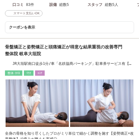
口コミ
83件
設備
総数5
スタッフ
総数5人
スマート支払いOK
クーポンを表示
骨盤矯正と姿勢矯正と頭痛矯正が得意な結果重視の改善専門
整体院 岐阜大垣院
JR大垣駅南口徒歩1分/車「名鉄協商パーキング」駐車券サービス有【骨
盤矯正/整体】
整体･ｶｲﾛ
ﾘﾗｸ
ｴｽﾃ
全身の骨格を知り尽くしたプロがミリ単位で細かく調整を施す【姿勢矯正×改