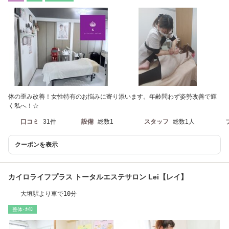
体の歪み改善！女性特有のお悩みに寄り添います。年齢問わず姿勢改善で輝
く私へ！☆
口コミ
31件
設備
総数1
スタッフ
総数1人
クーポンを表示
カイロライフプラス トータルエステサロン Lei【レイ】
大垣駅より車で10分
整体･ｶｲﾛ