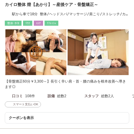
カイロ整体 燈【あかり】～産後ケア・骨盤矯正～
駅から車で10分 整体/ヘッドスパ/マッサージ/肩こり/ストレッチ/カイ
ロ/産後ケア
整体･ｶｲﾛ
ﾘﾗｸ
ｴｽﾃ
ﾘﾌﾚｯｼｭ
【骨盤矯正60分￥3,300～】長引く辛い肩・首・腰の痛みを根本改善へ導き
ます◎
口コミ
108件
設備
総数2
スタッフ
総数2人
スマート支払いOK
クーポンを表示