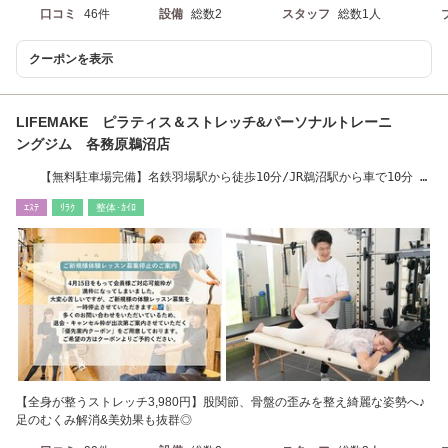
口コミ
46件
設備
総数2
スタッフ
総数1人
クーポンを表示
LIFEMAKE ピラティス＆ストレッチ&パーソナルトレーニ
ングジム 各務原鵜沼店
【無料駐車場完備】名鉄羽場駅から徒歩10分/JR鵜沼駅から車で10分 #
ピラティス#各務原
ｴｽﾃ
ﾘﾗｸ
整体･ｶｲﾛ
【全身が整うストレッチ3,980円】股関節、骨盤の歪みを整え綺麗な姿勢へ♪
足のむくみ解消&美効果も抜群◎