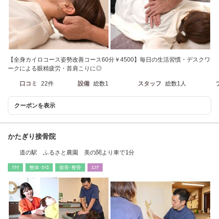
【全身カイロコース姿勢改善コース60分￥4500】毎日の生活習慣・デスクワ
ークによる眼精疲労・首肩こりに◎
口コミ
22件
設備
総数1
スタッフ
総数1人
クーポンを表示
かたぎり接骨院
道の駅 ふるさと農園 美の関より車で1分
ﾘﾗｸ
整体･ｶｲﾛ
接骨･整骨
ｴｽﾃ