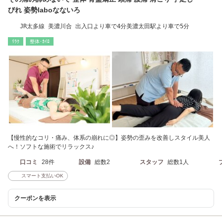
びれ 姿勢laboなないろ
JR太多線 美濃川合 出入口より車で4分美濃太田駅より車で5分
ﾘﾗｸ
整体･ｶｲﾛ
【慢性的なコリ・痛み、体系の崩れに◎】姿勢の歪みを改善しスタイル美人
へ！ソフトな施術でリラックス♪
口コミ
28件
設備
総数2
スタッフ
総数1人
スマート支払いOK
クーポンを表示