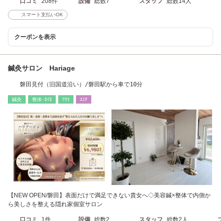
口コミ
208件
設備
総数7
スタッフ
総数14人
スマート支払いOK
クーポンを表示
鍼灸サロン Hariage
磐田見付（旧国道沿い）/磐田駅から車で10分
鍼灸
整体･ｶｲﾛ
ﾘﾗｸ
ｴｽﾃ
【NEW OPEN/磐田】表面だけで満足できない貴女へ◇美容鍼×整体で内側か
ら美しさを整える隠れ家個室サロン
口コミ
1件
設備
総数2
スタッフ
総数2人