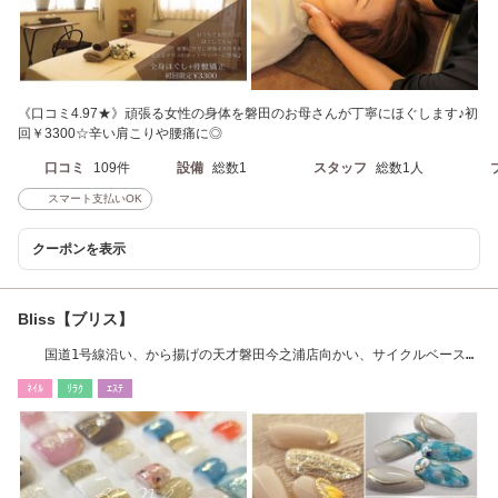
《口コミ4.97★》頑張る女性の身体を磐田のお母さんが丁寧にほぐします♪初
回￥3300☆辛い肩こりや腰痛に◎
口コミ
109件
設備
総数1
スタッフ
総数1人
スマート支払いOK
クーポンを表示
Bliss【ブリス】
国道1号線沿い、から揚げの天才磐田今之浦店向かい、サイクルベースあ
さひ磐田店西側
ﾈｲﾙ
ﾘﾗｸ
ｴｽﾃ