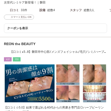
次世代シミケア新登場！｜磐田
口コミ
33件
設備
総数4
スタッフ
総数3人
スマート支払いOK
クーポンを表示
REON the BEAUTY
【口コミ★5.0】磐田市中心部/メンズフェイシャル/毛穴/シミ/ハーブピ
ーリング
ｴｽﾃ
ﾘﾗｸ
【口コミ☆5.0】結果で選ばれる40代からの男磨き専門店◎ハーブピーリン