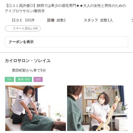
【口コミ高評価◎】静岡では希少の眉毛専門★★大人の女性と男性のための
アイブロウサロン/磐田市
口コミ
101件
設備
総数1
スタッフ
総数1人
スマート支払いOK
クーポンを表示
カイロサロン・ソレイユ
豊田町駅から車で5分
ﾘﾗｸ
整体･ｶｲﾛ
ｴｽﾃ