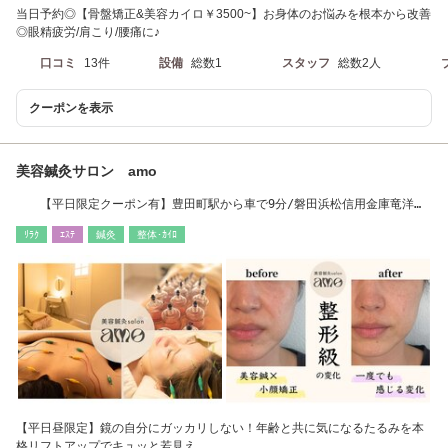
当日予約◎【骨盤矯正&美容カイロ￥3500~】お身体のお悩みを根本から改善
◎眼精疲労/肩こり/腰痛に♪
口コミ
13件
設備
総数1
スタッフ
総数2人
クーポンを表示
美容鍼灸サロン amo
【平日限定クーポン有】豊田町駅から車で9分/磐田浜松信用金庫竜洋支
店から徒歩1分
ﾘﾗｸ
ｴｽﾃ
鍼灸
整体･ｶｲﾛ
【平日昼限定】鏡の自分にガッカリしない！年齢と共に気になるたるみを本
格リフトアップでキュッと若見え