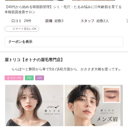
【40代から始める韓国肌管理】シミ・毛穴・たるみ悩みに◎年齢肌を育てる
本格肌質改善サロン
口コミ
29件
設備
総数3
スタッフ
総数2人
スマート支払いOK
クーポンを表示
眉トリコ【オトナの眉毛専門店】
ららぽーと磐田から車で5分/浜松方面から、かささぎ大橋を渡ってす
ぐ アイブロウ/眉
まつげ･ﾒｲｸ
ﾘﾗｸ
ｴｽﾃ