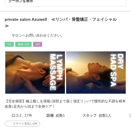
クーポンを表示
private salon Azuwell ≪リンパ・骨盤矯正・フェイシャル
≫
サロンへお問い合わせください。
ﾘﾗｸ
整体･ｶｲﾛ
ｴｽﾃ
【完全個室】極上癒しを堪能♪深部まで届く強圧リンパで慢性的な不調を根本
改善♪足先から頭まで全身ケア！
口コミ
17件
設備
総数1
スタッフ
総数1人
スマート支払いOK