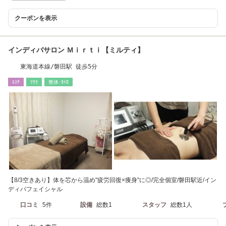
クーポンを表示
インディバサロン Ｍｉｒｔｉ【ミルティ】
東海道本線/磐田駅 徒歩5分
ｴｽﾃ
ﾘﾗｸ
整体･ｶｲﾛ
【8/3空きあり】体を芯から温め"疲労回復×痩身"に◎/完全個室/磐田駅近/イン
ディバフェイシャル
口コミ
5件
設備
総数1
スタッフ
総数1人