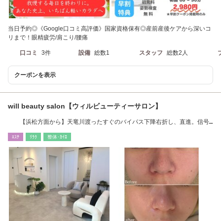
当日予約◎《Google口コミ高評価》国家資格保有◎産前産後ケアから深いコ
リまで！眼精疲労/肩こり/腰痛
口コミ
3件
設備
総数1
スタッフ
総数2人
クーポンを表示
will beauty salon【ウィルビューティーサロン】
【浜松方面から】天竜川渡ったすぐのバイパス下降右折し、直進。信号
二つ目過ぎた左手
ｴｽﾃ
ﾘﾗｸ
整体･ｶｲﾛ