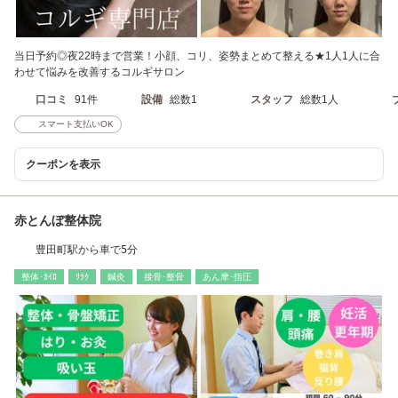
当日予約◎夜22時まで営業！小顔、コリ、姿勢まとめて整える★1人1人に合
わせて悩みを改善するコルギサロン
口コミ
91件
設備
総数1
スタッフ
総数1人
スマート支払いOK
クーポンを表示
赤とんぼ整体院
豊田町駅から車で5分
整体･ｶｲﾛ
ﾘﾗｸ
鍼灸
接骨･整骨
あん摩･指圧