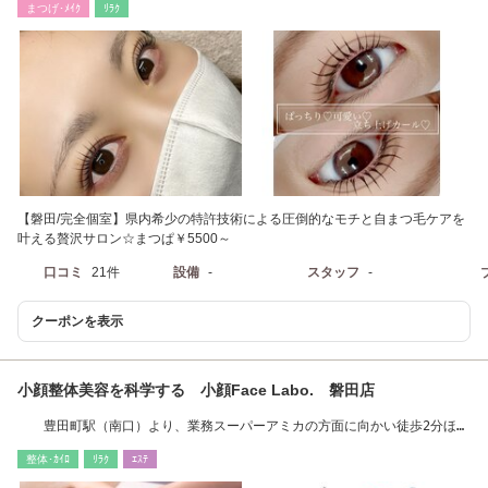
まつげ･ﾒｲｸ
ﾘﾗｸ
【磐田/完全個室】県内希少の特許技術による圧倒的なモチと自まつ毛ケアを
叶える贅沢サロン☆まつぱ￥5500～
口コミ
21件
設備
-
スタッフ
-
クーポンを表示
小顔整体美容を科学する 小顔Face Labo. 磐田店
豊田町駅（南口）より、業務スーパーアミカの方面に向かい徒歩2分ほど
♪
整体･ｶｲﾛ
ﾘﾗｸ
ｴｽﾃ