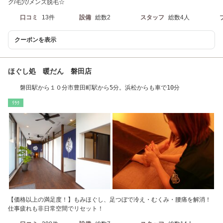
グ/毛穴/メンズ脱毛☆
口コミ
13件
設備
総数2
スタッフ
総数4人
クーポンを表示
ほぐし処 暖だん 磐田店
磐田駅から１０分市豊田町駅から5分。浜松からも車で10分
ﾘﾗｸ
【価格以上の満足度！】もみほぐし、足つぼで冷え・むくみ・腰痛を解消！
仕事疲れも非日常空間でリセット！