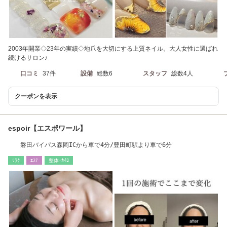
2003年開業◇23年の実績◇地爪を大切にする上質ネイル。大人女性に選ばれ
続けるサロン♪
口コミ
37件
設備
総数6
スタッフ
総数4人
クーポンを表示
espoir【エスポワール】
磐田バイパス森岡ICから車で4分/豊田町駅より車で6分
ﾘﾗｸ
ｴｽﾃ
整体･ｶｲﾛ