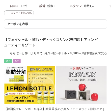
口コミ
12件
設備
総数1
スタッフ
総数1人
スマート支払いOK
クーポンを表示
【フェイシャル・脱毛・デトックスリンパ専門店】アマンビ
ューティーリゾート
ららぽーと磐田より車で5分/レモンボトル￥8,900～/駐車場広めで安心
ﾘﾗｸ
ｴｽﾃ
【韓国発☆レモンボトル導入】結果重視の小顔＆フェイスライン脂肪ケア｜