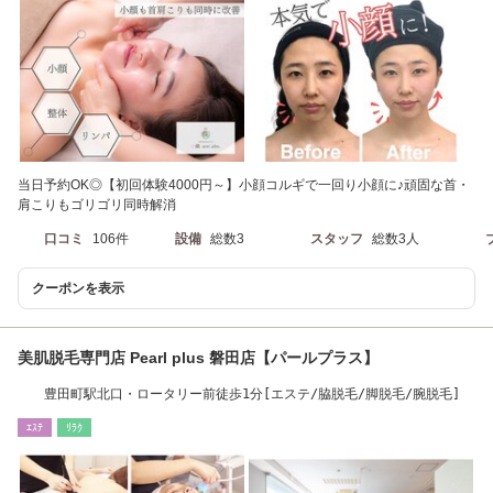
当日予約OK◎【初回体験4000円～】小顔コルギで一回り小顔に♪頑固な首・
肩こりもゴリゴリ同時解消
口コミ
106件
設備
総数3
スタッフ
総数3人
クーポンを表示
美肌脱毛専門店 Pearl plus 磐田店【パールプラス】
豊田町駅北口・ロータリー前徒歩1分[エステ/脇脱毛/脚脱毛/腕脱毛]
ｴｽﾃ
ﾘﾗｸ