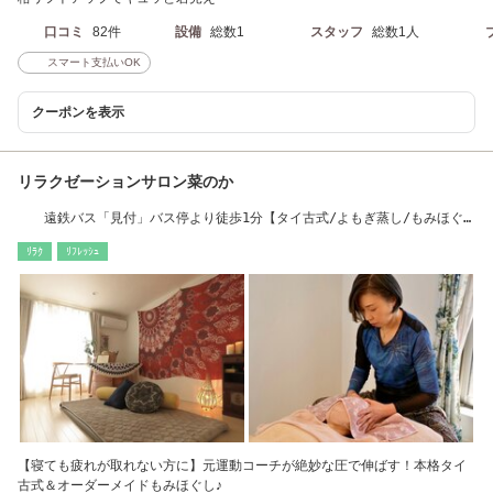
口コミ
82件
設備
総数1
スタッフ
総数1人
スマート支払いOK
クーポンを表示
リラクゼーションサロン菜のか
遠鉄バス「見付」バス停より徒歩1分【タイ古式/よもぎ蒸し/もみほぐ
し／足つぼ】
ﾘﾗｸ
ﾘﾌﾚｯｼｭ
【寝ても疲れが取れない方に】元運動コーチが絶妙な圧で伸ばす！本格タイ
古式＆オーダーメイドもみほぐし♪