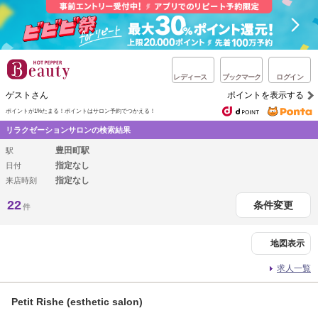
レディース
ブックマーク
ログイン
ゲストさん
ポイントを表示する
ポイントが1%たまる！
ポイントはサロン予約でつかえる！
リラクゼーションサロンの検索結果
豊田町駅
駅
指定なし
日付
指定なし
来店時刻
22
条件変更
件
地図表示
求人一覧
Petit Rishe (esthetic salon)