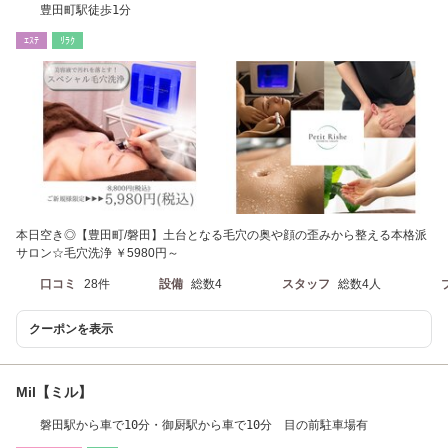
豊田町駅徒歩1分
ｴｽﾃ
ﾘﾗｸ
本日空き◎【豊田町/磐田】土台となる毛穴の奥や顔の歪みから整える本格派
サロン☆毛穴洗浄 ￥5980円～
口コミ
28件
設備
総数4
スタッフ
総数4人
クーポンを表示
Mil【ミル】
磐田駅から車で10分・御厨駅から車で10分 目の前駐車場有