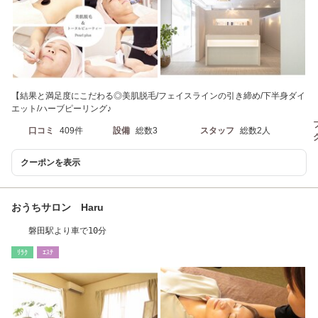
【結果と満足度にこだわる◎美肌脱毛/フェイスラインの引き締め/下半身ダイ
エット/ハーブピーリング♪
口コミ
409件
設備
総数3
スタッフ
総数2人
クーポンを表示
おうちサロン Haru
磐田駅より車で10分
ﾘﾗｸ
ｴｽﾃ