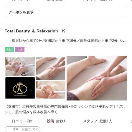
クーポンを表示
Total Beauty ＆ Relaxation K
御厨駅から車で5分/磐田駅から車で10分／南島体育館から車で2分 シミ
ケア/脱毛/にきび
ﾘﾗｸ
ｴｽﾃ
【磐田市】現役美容看護師の専門職知識×最新マシンで本格美肌ケア！毛穴、
シミ、肌の悩みを根本改善へ導く
口コミ
17件
設備
総数1
スタッフ
総数1人
スマート支払いOK