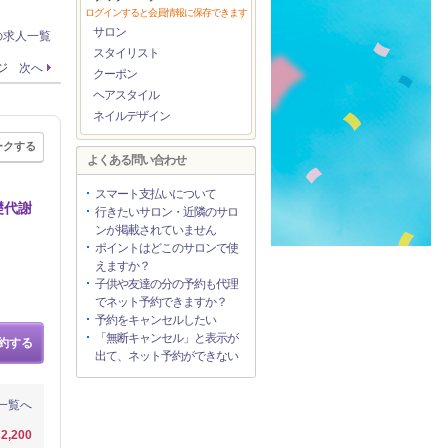
ログインすると会員情報に保存できます
サロン
の求人一覧
スタイリスト
ージ
次へ
クーポン
ヘアスタイル
ネイルデザイン
ークする
よくある問い合わせ
スマート支払いについて
礎代謝
行きたいサロン・近隣のサロ
ンが掲載されていません
ポイントはどこのサロンで使
えますか？
子供や友達の分の予約も代理
でネット予約できますか？
予約をキャンセルしたい
「無断キャンセル」と表示が
約する
出て、ネット予約ができない
一覧へ
2,200