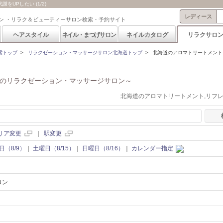
UPしたい (1/2)
レディース
ン ・リラク＆ビューティーサロン検索・予約サイト
ヘアスタイル
ネイル・まつげサロン
ネイルカタログ
リラクサロ
索トップ
>
リラクゼーション・マッサージサロン北海道トップ
>
北海道のアロマトリートメント
のリラクゼーション・マッサージサロン～
北海道のアロマトリートメント,リフ
リア変更
｜
駅変更
日（8/9）
｜
土曜日（8/15）
｜
日曜日（8/16）
｜
カレンダー指定
ロン