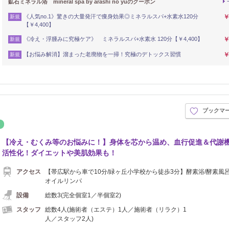
鉱石ミネラル浴 mineral spa by arashi no yuのクーポン
《人気no.1》驚きの大量発汗で痩身効果◎ミネラルスパ+水素水120分
￥
新規
【￥4,400】
《冷え・浮腫みに究極ケア》 ミネラルスパ+水素水 120分【￥4,400】
￥
新規
【お悩み解消】溜まった老廃物を一掃！究極のデトックス習慣
￥
新規
ブックマ
イロ
リラク
【冷え・むくみ等のお悩みに！】身体を芯から温め、血行促進＆代謝
活性化！ダイエットや美肌効果も！
アクセス
【帯広駅から車で10分/緑ヶ丘小学校から徒歩3分】酵素浴/酵素風呂
オイルリンパ
設備
総数3(完全個室1／半個室2)
スタッフ
総数4人(施術者（エステ）1人／施術者（リラク）1
人／スタッフ2人)