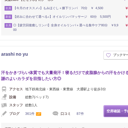
【今月のオススメ♪】もみほぐし＋膝下リンパ 70分 ￥ 4,500
￥
全員
【好みに合わせて選べる♪】オイルリンパマッサージ 60分 5,500円
￥
新規
◎【疲労回復癒しリンパ】全身オイルリンパ＋選べる集中ケア80分 ￥9,9
￥
全員
00
rashi no yu
ブックマ
汗をかきづらい体質でも大量発汗！寝るだけで皮脂腺からの汗をかけ
謝のよいカラダを目指したい方◎
アクセス
地下鉄南北線・東西線・東豊線 大通駅より徒歩3分
設備
総数7(ベッド7)
スタッフ
総数1人
空席確認・予
ブログ
361件
口コミ
87件
UP