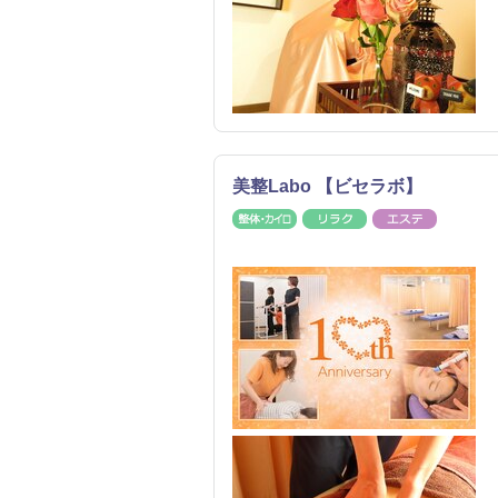
美整Labo 【ビセラボ】
整体・カイロ
リラク
エステ