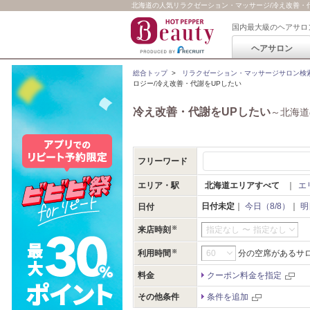
北海道の人気リラクゼーション・マッサージ/冷え改善・代謝を
国内最大級のヘアサロ
ヘアサロン
総合トップ
>
リラクゼーション・マッサージサロン検
ロジー/冷え改善・代謝をUPしたい
冷え改善・代謝をUPしたい
～北海道
フリーワード
エリア・駅
北海道エリアすべて
｜
エ
日付未定
｜
今日（8/8）
｜
明
日付
来店時刻
指定なし
〜
指定なし
利用時間
分の空席があるサ
料金
クーポン料金を指定
その他条件
条件を追加