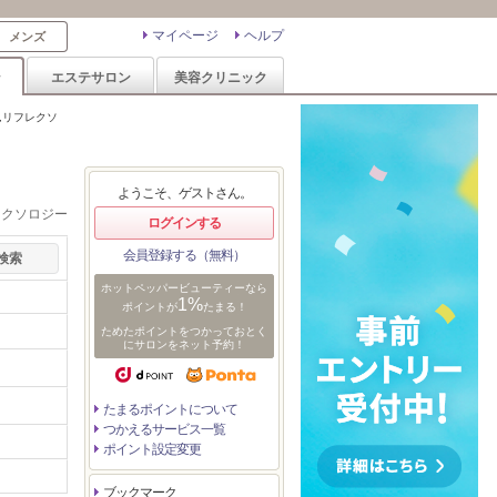
マイページ
ヘルプ
メンズ
ン
エステサロン
美容クリニック
,リフレクソ
ようこそ、ゲストさん。
レクソロジー
ログインする
会員登録する（無料）
ホットペッパービューティーなら
1%
ポイントが
たまる！
ためたポイントをつかっておとく
にサロンをネット予約！
たまるポイントについて
つかえるサービス一覧
ポイント設定変更
ブックマーク