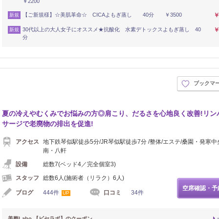
￥2200
【ご新規様】☆美肌革命☆ CICAよもぎ蒸し 40分 ￥3500
￥
新規
30代以上の大人女子にオススメ★抗酸化 水素デトックスよもぎ蒸し 40
￥
新規
分
ブックマ
夏の冷えやむくみでお悩みの方◎肩こり、だるさを心地良く改善!リン
サージで老廃物の排出を促進!
アクセス
地下鉄琴似駅徒歩5分/JR琴似駅徒歩7分 /整体/エステ/桑園・発寒
南・八軒
設備
総数7(ベッド4／完全個室3)
スタッフ
総数6人(施術者（リラク）6人)
空席確認・予
ブログ
444件
口コミ
34件
UP
美整Labo 【ビセラボ】のクーポン