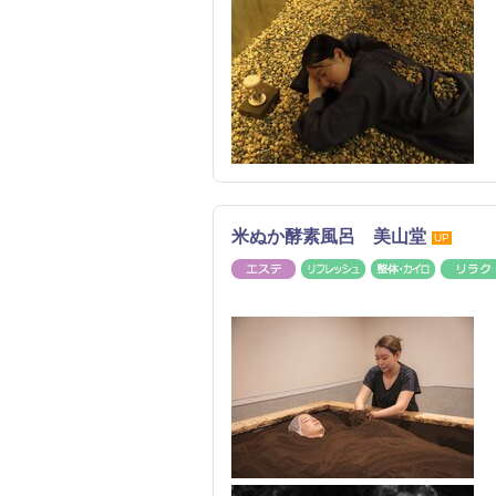
米ぬか酵素風呂 美山堂
UP
エステ
リフレッシュ
整体・カ