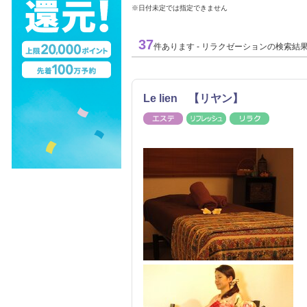
※日付未定では指定できません
37
件あります - リラクゼーションの検索結
Le lien 【リヤン】
エステ
リフレッシュ
リラク