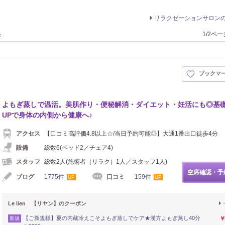
リラクゼーションサロン
果
1/2ペ
ブックマ
よもぎ蒸しで温活。美肌作り・便秘解消・ダイエット・妊活にも◎基
UPで身体の内側から健康へ♪
アクセス
【口コミ高評価4.8以上☆/当日予約可能◎】大通1番出口徒歩4分
設備
総数6(ベッド2／チェア4)
スタッフ
総数2人(施術者（リラク）1人／スタッフ1人)
空席確認・予
ブログ
1775件
口コミ
159件
UP
UP
Le lien 【リヤン】のクーポン
【ご新規様】夏の内蔵冷えこそよもぎ蒸しでケア★漢方よもぎ蒸し40分
￥
新規