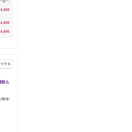
一覧へ
4,400
4,400
4,400
ークする
機能も
/整体/