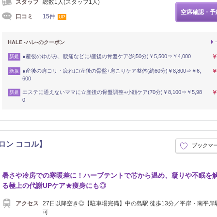
スタッフ
総数1人(スタッフ1人)
空席確認・予
口コミ
15件
UP
HALE -ハレ-のクーポン
●産後のゆがみ、腰痛などに/産後の骨盤ケア(約50分)￥5,500⇒￥4,000
￥
新規
●産後の肩コリ・疲れに/産後の骨盤+肩こりケア整体(約60分)￥8,800⇒￥6,
￥
新規
600
エステに通えないママに☆産後の骨盤調整+小顔ケア(70分)￥8,100⇒￥5,98
￥
新規
0
マサロン ココル】
ブックマ
シュ
暑さや冷房での寒暖差に！ハーブテントで芯から温め、凝りや不眠を
る極上の代謝UPケア★痩身にも◎
アクセス
27日以降空き◎【駐車場完備】中の島駅 徒歩13分／平岸・南平岸
可