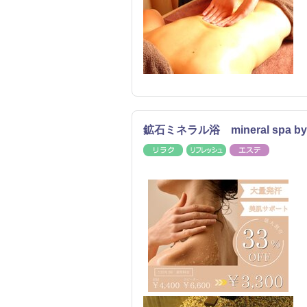
鉱石ミネラル浴 mineral spa by a
リラク
リフレッシュ
エステ