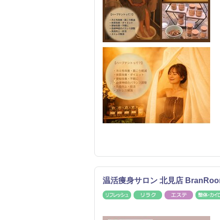
温活痩身サロン 北見店 BranR
リフレッシュ
リラク
エステ