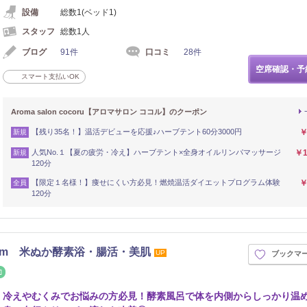
設備
総数1(ベッド1)
スタッフ
総数1人
ブログ
91件
口コミ
28件
空席確認・予
スマート支払いOK
Aroma salon cocoru【アロマサロン ココル】のクーポン
【残り35名！】温活デビューを応援♪ハーブテント60分3000円
￥
新規
人気No.１【夏の疲労・冷え】ハーブテント×全身オイルリンパマッサージ
￥1
新規
120分
【限定１名様！】痩せにくい方必見！燃焼温活ダイエットプログラム体験
￥
全員
120分
oom 米ぬか酵素浴・腸活・美肌
UP
ブックマ
整体・カイロ
冷えやむくみでお悩みの方必見！酵素風呂で体を内側からしっかり温