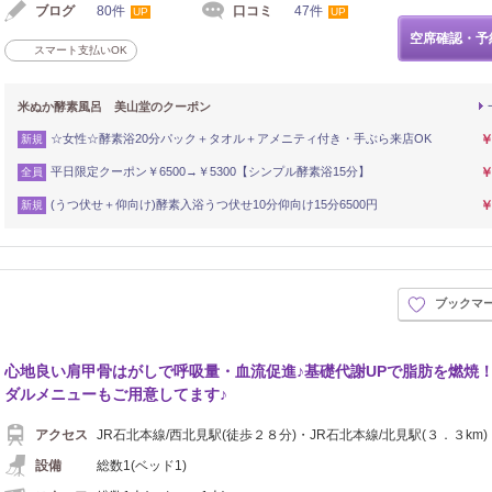
ブログ
80件
口コミ
47件
UP
UP
空席確認・予
スマート支払いOK
米ぬか酵素風呂 美山堂のクーポン
☆女性☆酵素浴20分パック＋タオル＋アメニティ付き・手ぶら来店OK
￥
新規
平日限定クーポン￥6500→￥5300【シンプル酵素浴15分】
￥
全員
(うつ伏せ＋仰向け)酵素入浴うつ伏せ10分仰向け15分6500円
￥
新規
ブックマ
心地良い肩甲骨はがしで呼吸量・血流促進♪基礎代謝UPで脂肪を燃焼
ダルメニューもご用意してます♪
アクセス
JR石北本線/西北見駅(徒歩２８分)・JR石北本線/北見駅(３．３km)
設備
総数1(ベッド1)