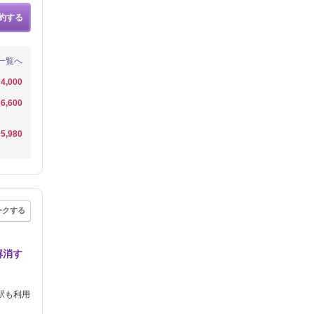
約する
一覧へ
4,000
6,600
5,980
ークする
解消す
駅も利用