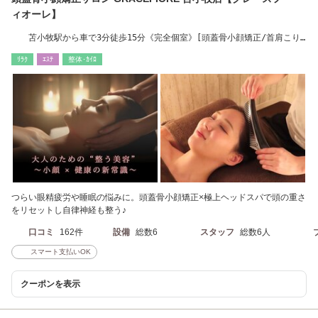
ィオーレ】
苫小牧駅から車で3分徒歩15分《完全個室》[頭蓋骨小顔矯正/首肩こり/
頭痛/眼精疲労]
ﾘﾗｸ
ｴｽﾃ
整体･ｶｲﾛ
つらい眼精疲労や睡眠の悩みに。頭蓋骨小顔矯正×極上ヘッドスパで頭の重さ
をリセットし自律神経も整う♪
口コミ
162件
設備
総数6
スタッフ
総数6人
スマート支払いOK
クーポンを表示