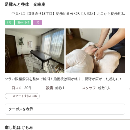
足揉みと整体 光幸庵
中央バス【3番通り13丁目】徒歩約５分/JR【大麻駅】北口から徒歩約20
分/車で約5分
ﾘﾗｸ
整体･ｶｲﾛ
ｴｽﾃ
ツラい眼精疲労を整体で解消！施術後は頭が軽く、視野が広がった感じに♪
口コミ
30件
設備
総数1
スタッフ
総数1人
スマート支払いOK
クーポンを表示
癒し処ほぐもみ