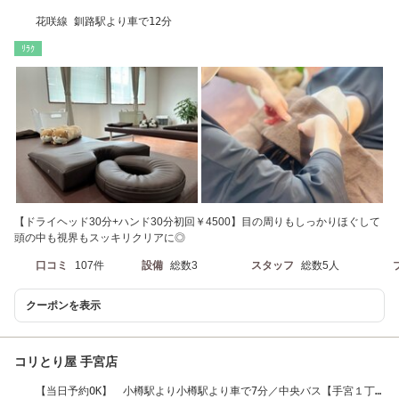
花咲線 釧路駅より車で12分
ﾘﾗｸ
【ドライヘッド30分+ハンド30分初回￥4500】目の周りもしっかりほぐして
頭の中も視界もスッキリクリアに◎
口コミ
107件
設備
総数3
スタッフ
総数5人
クーポンを表示
コリとり屋 手宮店
【当日予約OK】 小樽駅より小樽駅より車で7分／中央バス【手宮１丁