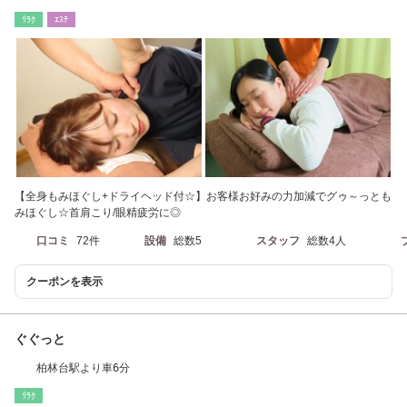
目駅】下車すぐ
ﾘﾗｸ
ｴｽﾃ
【全身もみほぐし+ドライヘッド付☆】お客様お好みの力加減でグゥ～っとも
みほぐし☆首肩こり/眼精疲労に◎
口コミ
72件
設備
総数5
スタッフ
総数4人
クーポンを表示
ぐぐっと
柏林台駅より車6分
ﾘﾗｸ