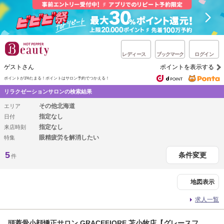
レディース
ブックマーク
ログイン
ゲストさん
ポイントを表示する
ポイントが1%たまる！
ポイントはサロン予約でつかえる！
リラクゼーションサロンの検索結果
その他北海道
エリア
指定なし
日付
指定なし
来店時刻
眼精疲労を解消したい
特集
5
条件変更
件
地図表示
求人一覧
頭蓋骨小顔矯正サロン GRACEFIORE 苫小牧店【グレースフ