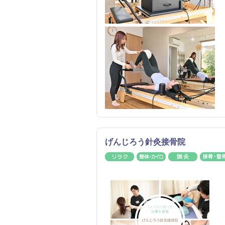
げんじろう針灸接骨院
リラク
整体・カイロ
鍼灸