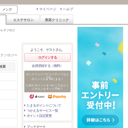
マイページ
ヘルプ
メンズ
ン
エステサロン
美容クリニック
フレクソロジ
ようこそ、ゲストさん。
レクソロジー
ログインする
会員登録する（無料）
ホットペッパービューティーなら
1%
ポイントが
たまる！
ためたポイントをつかっておとく
にサロンをネット予約！
たまるポイントについて
つかえるサービス一覧
ポイント設定変更
ブックマーク