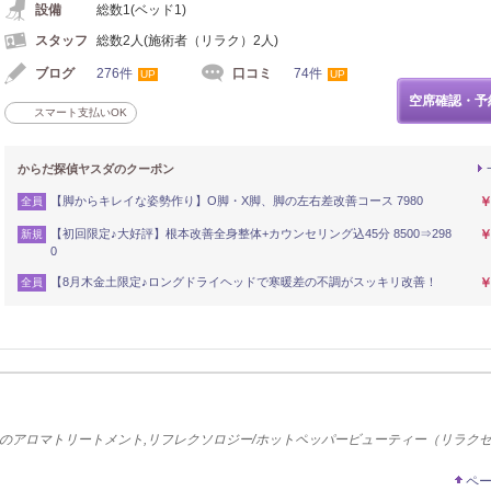
設備
総数1(ベッド1)
スタッフ
総数2人(施術者（リラク）2人)
ブログ
276件
口コミ
74件
UP
UP
空席確認・予
スマート支払いOK
からだ探偵ヤスダのクーポン
【脚からキレイな姿勢作り】O脚・X脚、脚の左右差改善コース 7980
￥
全員
【初回限定♪大好評】根本改善全身整体+カウンセリング込45分 8500⇒298
￥
新規
0
【8月木金土限定♪ロングドライヘッドで寒暖差の不調がスッキリ改善！
￥
全員
のアロマトリートメント,リフレクソロジー/ホットペッパービューティー（リラク
ペ