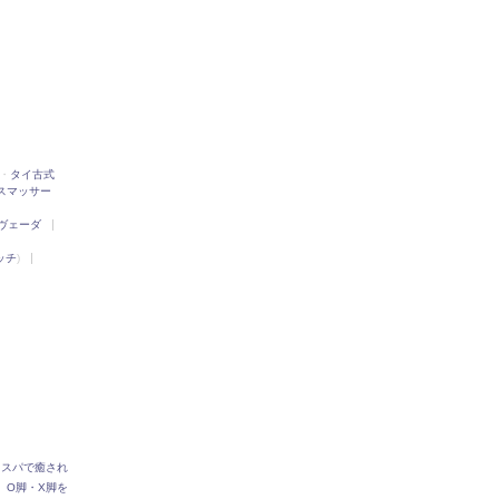
・
タイ古式
スマッサー
ヴェーダ
ッチ
)
ドスパで癒され
O脚・X脚を