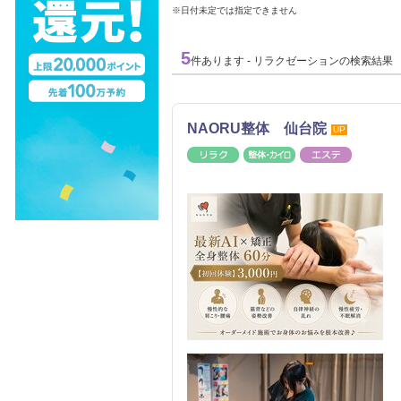
※日付未定では指定できません
5
件あります - リラクゼーションの検索結果
NAORU整体 仙台院
UP
リラク
整体・カイロ
エステ