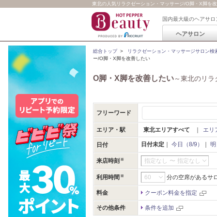
東北の人気リラクゼーション・マッサージ/O脚・X脚を
国内最大級のヘアサロ
ヘアサロン
総合トップ
>
リラクゼーション・マッサージサロン検
ー/O脚・X脚を改善したい
O脚・X脚を改善したい
～東北のリラ
フリーワード
エリア・駅
東北エリアすべて
｜
エリ
日付未定
｜
今日（8/9）
｜
明
日付
来店時刻
指定なし
〜
指定なし
利用時間
分の空席があるサ
料金
クーポン料金を指定
その他条件
条件を追加