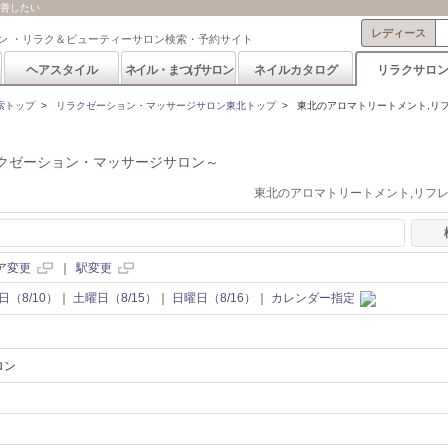
改善したい
レディース
ン ・リラク＆ビューティーサロン検索・予約サイト
ヘアスタイル
ネイル・まつげサロン
ネイルカタログ
リラクサロ
索トップ
>
リラクゼーション・マッサージサロン東北トップ
>
東北のアロマトリートメント,リ
クゼーション・マッサージサロン～
東北のアロマトリートメント,リフ
ア変更
｜
駅変更
日（8/10）
｜
土曜日（8/15）
｜
日曜日（8/16）
｜
カレンダー指定
ロン