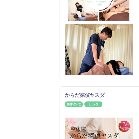
からだ探偵ヤスダ
整体・カイロ
リラク