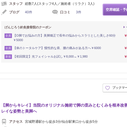
スタッフ
総数7人(スタッフ4人／施術者（リラク）3人)
空席確認・予
ブログ
40件
口コミ
3件
げんじろう針灸接骨院のクーポン
【O脚でお悩みの方】美脚矯正で長年の悩みからスラリとした美しさ60分
￥
全員
￥5000
【体のトータルケア】慢性的な肩、腰の痛みがある方へ￥6000
￥
全員
【初回限定】光フェイシャルお試し￥8,000→￥1,980
￥
新規
ブックマ
【脚からキレイ】当院のオリジナル施術で脚の歪みとむくみを根本改
レイな姿勢と美脚へ
アクセス
宮城野通駅から徒歩3分/仙台駅東口から徒歩5分