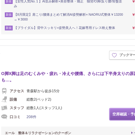
【女性人気No.１】AI歪み解析×美容整体・矯正 猫背/O脚/反り腰/骨盤歪
￥
新規
み
【8月限定】肩こり/腰痛まとめて解消AI姿勢解析× NAORU式整体￥13200
￥
新規
→￥3000
【ブライダル】背中スッキリ×姿勢美人へ！花嫁専用ドレス映え整体
￥
新規
ン
ブックマ
O脚X脚は足のむくみや・疲れ・冷えや腰痛、さらには下半身太りの原
も…。
アクセス
青森駅から徒歩15分
設備
総数2(ベッド2)
スタッフ
総数1人(スタッフ1人)
空席確認・予
口コミ
208件
エール 整体＆リラクゼーションのクーポン