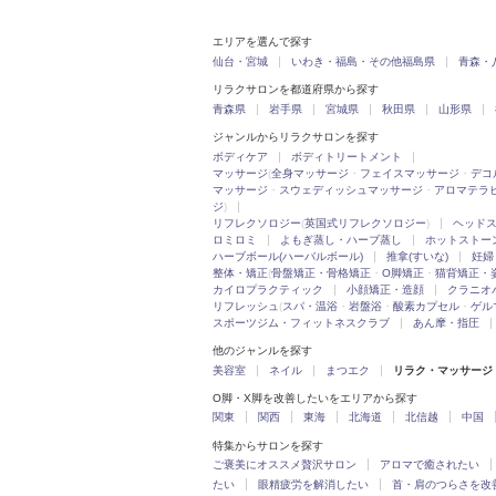
エリアを選んで探す
仙台・宮城
いわき・福島・その他福島県
青森・
リラクサロンを都道府県から探す
青森県
岩手県
宮城県
秋田県
山形県
ジャンルからリラクサロンを探す
ボディケア
ボディトリートメント
マッサージ
(
全身マッサージ
・
フェイスマッサージ
・
デコ
マッサージ
・
スウェディッシュマッサージ
・
アロマテラ
ジ
)
リフレクソロジー
(
英国式リフレクソロジー
)
ヘッド
ロミロミ
よもぎ蒸し・ハーブ蒸し
ホットストー
ハーブボール(ハーバルボール)
推拿(すいな)
妊婦
整体・矯正
(
骨盤矯正・骨格矯正
・
O脚矯正
・
猫背矯正・
カイロプラクティック
小顔矯正・造顔
クラニオ
リフレッシュ
(
スパ・温浴
・
岩盤浴
・
酸素カプセル
・
ゲル
スポーツジム・フィットネスクラブ
あん摩・指圧
他のジャンルを探す
美容室
ネイル
まつエク
リラク・マッサージ
O脚・X脚を改善したいをエリアから探す
関東
関西
東海
北海道
北信越
中国
特集からサロンを探す
ご褒美にオススメ贅沢サロン
アロマで癒されたい
たい
眼精疲労を解消したい
首・肩のつらさを改