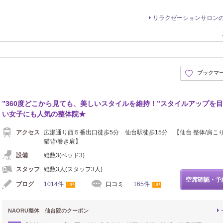
リラクゼーションサロン
ブックマ
”360度どこから見ても、美しいスタイルを維持！”スタイルアップを
い女子にも人気の整体院★
アクセス
広瀬通り西５番出口徒歩5分 仙台駅徒歩15分 【仙台 整体/肩こり
猫背/巻き肩】
設備
総数3(ベッド3)
スタッフ
総数3人(スタッフ3人)
空席確認・予
ブログ
1014件
口コミ
165件
UP
UP
NAORU整体 仙台院のクーポン