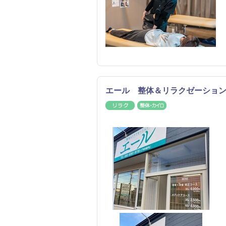
エール 整体＆リラクゼーショ
リラク
整体・カイロ