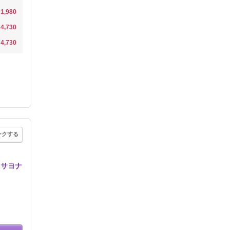
1,980
4,730
4,730
ークする
にサヨナ