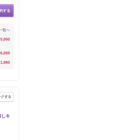
約する
一覧へ
5,000
6,000
1,980
ークする
善しキ