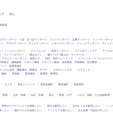
八戸
郡山
福島県
ルテマッサージ
・
つぼ・足つぼマッサージ
・
フットマッサージ
・
足裏マッサージ
・
リンパマッサージ
ピー・アロママッサージ
・
オイルマッサージ
・
スポーツマッサージ
・
クイックマッサージ
・
デトック
スパ・ヘッドマッサージ
クリームバス
頭皮マッサージ
ドイツ式フットケア
アーユル
ン・ストーンセラピー
揉みほぐし
腸セラピー(腸もみ・マッサージ)
・マタニティマッサージ・産後ケア
加圧・加圧トレーニング
ストレッチ
(
パーソナルストレ
姿勢矯正
・
腰痛整体
・
スポーツ整体
・
マタニティ整体
・
美容整体
・
中国整体
・
気功整体
)
パシー・頭蓋骨矯正
マニウム温浴
・
酵素風呂・酵素浴
・
サウナ
)
ヨガ
(
ホットヨガ
)
ピラティス
鍼灸
美容鍼
美容鍼灸
接骨院・整骨院
エステ
美容クリニック
美容皮膚科
審美歯科
医療脱毛
四国
九州・沖縄
仙台・宮城
郡山
青森・八戸
いわき・福島・その他福島県
世界のリラクメニューを堪能したい
疲れを解消したい
足のむくみを解消したい
ヘッ
善したい
腰のつらさを改善したい
フットケアを受けたい
冷え改善・代謝をUPしたい