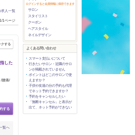
ログインすると会員情報に保存できます
サロン
の求人一覧
スタイリスト
1/1ページ
クーポン
ヘアスタイル
ネイルデザイン
ークする
よくある問い合わせ
スマート支払いについて
目指した
行きたいサロン・近隣のサロ
ンが掲載されていません
ポイントはどこのサロンで使
/腰痛/
えますか？
子供や友達の分の予約も代理
でネット予約できますか？
予約をキャンセルしたい
「無断キャンセル」と表示が
出て、ネット予約ができない
約する
一覧へ