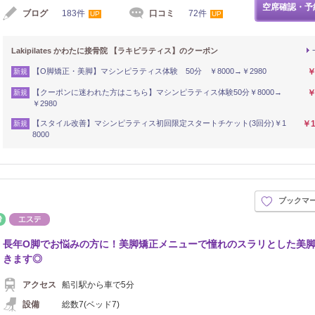
空席確認・予
ブログ
183件
口コミ
72件
UP
UP
Lakipilates かわたに接骨院 【ラキピラティス】のクーポン
【O脚矯正・美脚】マシンピラティス体験 50分 ￥8000→￥2980
￥
新規
【クーポンに迷われた方はこちら】マシンピラティス体験50分￥8000→
￥
新規
￥2980
【スタイル改善】マシンピラティス初回限定スタートチケット(3回分)￥1
￥1
新規
8000
ブックマ
接骨・整骨
エステ
長年O脚でお悩みの方に！美脚矯正メニューで憧れのスラリとした美
きます◎
アクセス
船引駅から車で5分
設備
総数7(ベッド7)