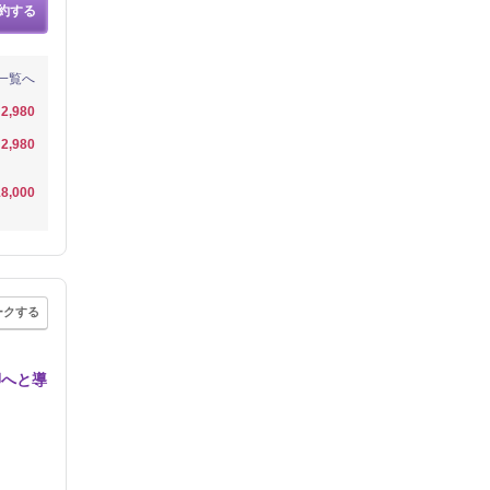
約する
一覧へ
2,980
2,980
8,000
ークする
脚へと導