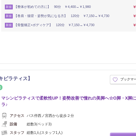
【整体が初めての方に】 90分 ￥4,400→￥1,980
￥
新規
【巻肩・猫背・姿勢が気になる方】 120分 ￥7,150→￥4,730
￥
新規
【骨盤矯正+ボディケア】 120分 ￥7,150→￥4,730
￥
新規
【ラキピラティス】
ブックマ
整体・カイロ
マシンピラティスで柔軟性UP！姿勢改善で憧れの美脚へ☆O脚・X脚
ラ♪
アクセス
バス停西ノ宮西から徒歩２分
設備
総数3(ベッド3)
スタッフ
総数1人(スタッフ1人)