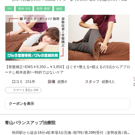
小屋駅 徒歩20分
ﾘﾗｸ
整体･ｶｲﾛ
接骨･整骨
鍼灸
【骨盤矯正+EMS￥9,350→￥3,850】ほぐす×整える×鍛えるの3点からアプロ
ーチし根本改善!一時的ではないケア
口コミ
151件
設備
総数4
スタッフ
総数4人
スマート支払いOK
クーポンを表示
青山バランスアップ治療院
秋田駅から徒歩18分★駐車場3台完備☆朝7時/夜20時受付（姿勢改善/肩