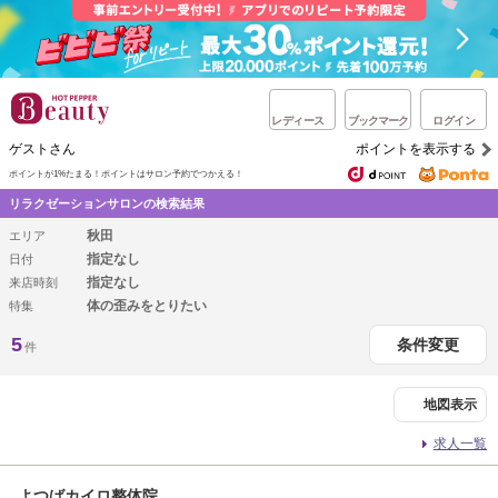
レディース
ブックマーク
ログイン
ゲストさん
ポイントを表示する
ポイントが1%たまる！
ポイントはサロン予約でつかえる！
リラクゼーションサロンの検索結果
秋田
エリア
指定なし
日付
指定なし
来店時刻
体の歪みをとりたい
特集
5
条件変更
件
地図表示
求人一覧
よつばカイロ整体院