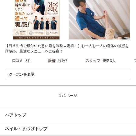
【日常生活で根付いた悪い癖を調整→定着！】お一人お一人の身体の状態を
見極め、最適なメニューをご提案！
口コミ
8件
設備
総数7
スタッフ
総数3人
クーポンを表示
1 / 1ページ
ヘアトップ
ネイル・まつげトップ