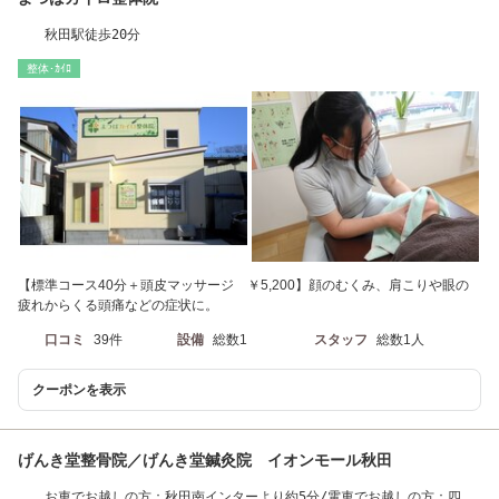
秋田駅徒歩20分
整体･ｶｲﾛ
【標準コース40分＋頭皮マッサージ ￥5,200】顔のむくみ、肩こりや眼の
疲れからくる頭痛などの症状に。
口コミ
39件
設備
総数1
スタッフ
総数1人
クーポンを表示
げんき堂整骨院／げんき堂鍼灸院 イオンモール秋田
お車でお越しの方：秋田南インターより約5分/電車でお越しの方：四ツ