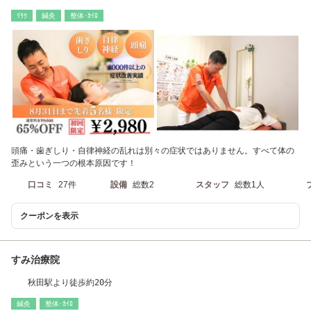
こり/自律神経）
ﾘﾗｸ
鍼灸
整体･ｶｲﾛ
頭痛・歯ぎしり・自律神経の乱れは別々の症状ではありません。すべて体の
歪みという一つの根本原因です！
口コミ
27件
設備
総数2
スタッフ
総数1人
クーポンを表示
すみ治療院
秋田駅より徒歩約20分
鍼灸
整体･ｶｲﾛ