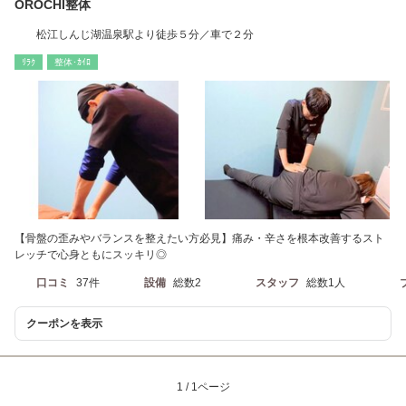
OROCHI整体
松江しんじ湖温泉駅より徒歩５分／車で２分
ﾘﾗｸ
整体･ｶｲﾛ
【骨盤の歪みやバランスを整えたい方必見】痛み・辛さを根本改善するスト
レッチで心身ともにスッキリ◎
口コミ
37件
設備
総数2
スタッフ
総数1人
クーポンを表示
1 / 1ページ