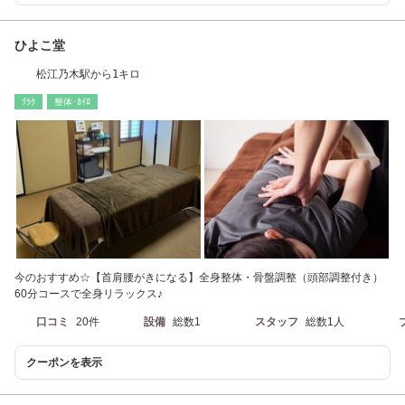
ひよこ堂
松江乃木駅から1キロ
ﾘﾗｸ
整体･ｶｲﾛ
今のおすすめ☆【首肩腰がきになる】全身整体・骨盤調整（頭部調整付き）
60分コースで全身リラックス♪
口コミ
20件
設備
総数1
スタッフ
総数1人
クーポンを表示