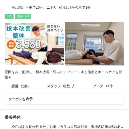
松江駅から車で10分、ニトリ(松江店)から車で1分
ﾘﾗｸ
整体･ｶｲﾛ
原因を共に把握し、根本改善！歪みにアプローチする施術とホームケアを伝
授★
設備
総数2
スタッフ
総数1人
ブログ
11件
クーポンを表示
桑谷整体
松江城より徒歩約５分／お車：カラコロ広場付近（敷地内駐車場3台あ