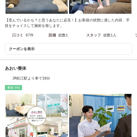
【歪んでいるかも？と思うあなたに必見！】お客様の状態に適した内容、手
技をチョイスして施術を致します。
口コミ
67件
設備
総数1
スタッフ
総数1人
クーポンを表示
あおい整体
JR松江駅より車で10分
整体･ｶｲﾛ