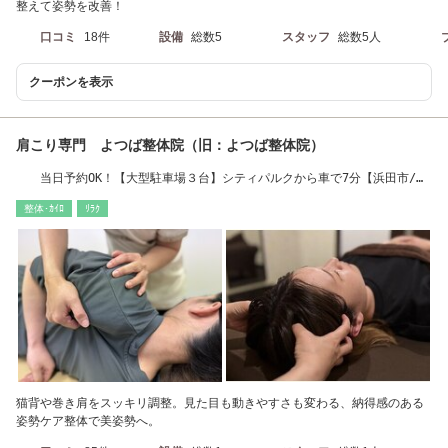
整えて姿勢を改善！
口コミ
18件
設備
総数5
スタッフ
総数5人
クーポンを表示
肩こり専門 よつば整体院（旧：よつば整体院）
当日予約OK！【大型駐車場３台】シティパルクから車で7分【浜田市/整
体/肩こり/首コリ
整体･ｶｲﾛ
ﾘﾗｸ
猫背や巻き肩をスッキリ調整。見た目も動きやすさも変わる、納得感のある
姿勢ケア整体で美姿勢へ。