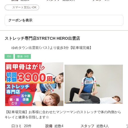
スマート支払いOK
クーポンを表示
ストレッチ専門店STRETCH HERO出雲店
ゆめタウン出雲前(バス)より徒歩3分【駐車場完備】
ﾘﾗｸ
整体･ｶｲﾛ
【駐車場完備】お客様に合わせたマンツーマンのストレッチで体の内側から
キレイと健康を目指します☆
口コミ
20件
設備
総数4
スタッフ
総数4人