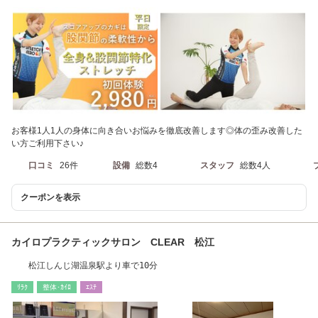
お客様1人1人の身体に向き合いお悩みを徹底改善します◎体の歪み改善した
い方ご利用下さい♪
口コミ
26件
設備
総数4
スタッフ
総数4人
クーポンを表示
カイロプラクティックサロン CLEAR 松江
松江しんじ湖温泉駅より車で10分
ﾘﾗｸ
整体･ｶｲﾛ
ｴｽﾃ