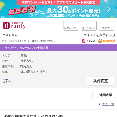
レディース
ブックマーク
ログイン
ゲストさん
ポイントを表示する
ポイントが1%たまる！
ポイントはサロン予約でつかえる！
リラクゼーションサロンの検索結果
島根
エリア
指定なし
日付
指定なし
来店時刻
体の歪みをとりたい
特集
17
条件変更
件
地図表示
求人一覧
姿勢と睡眠の専門店カイロサロン郷