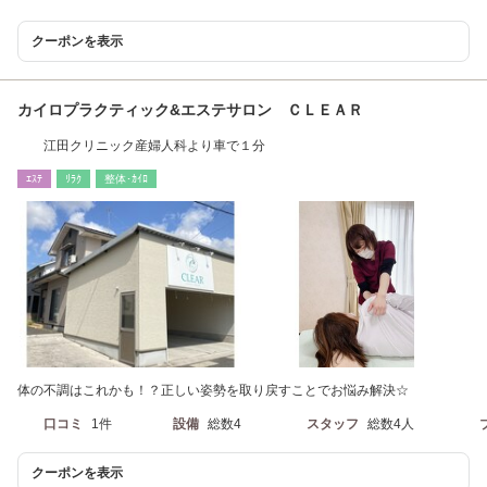
クーポンを表示
カイロプラクティック&エステサロン ＣＬＥＡＲ
江田クリニック産婦人科より車で１分
ｴｽﾃ
ﾘﾗｸ
整体･ｶｲﾛ
体の不調はこれかも！？正しい姿勢を取り戻すことでお悩み解決☆
口コミ
1件
設備
総数4
スタッフ
総数4人
クーポンを表示