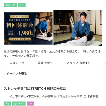
り）
整体･ｶｲﾛ
ﾘﾗｸ
産後の繊細な身体を、骨盤・背骨・足元の連動から整える。一時しのぎでは
ない、一生モノの安定感を。
口コミ
8件
設備
総数1
スタッフ
総数1人
クーポンを表示
ストレッチ専門店STRETCH HERO松江店
松江市田和山◆市立病院・今井書店松江本店さんから車で1分【駐車場完
備】
ﾘﾗｸ
整体･ｶｲﾛ
ｴｽﾃ