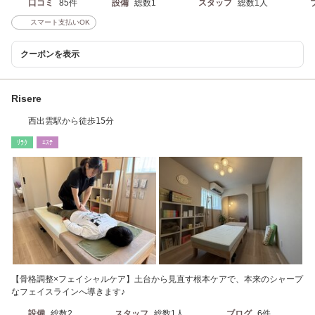
口コミ
85件
設備
総数1
スタッフ
総数1人
スマート支払いOK
クーポンを表示
Risere
西出雲駅から徒歩15分
ﾘﾗｸ
ｴｽﾃ
【骨格調整×フェイシャルケア】土台から見直す根本ケアで、本来のシャープ
なフェイスラインへ導きます♪
設備
総数2
スタッフ
総数1人
ブログ
6件