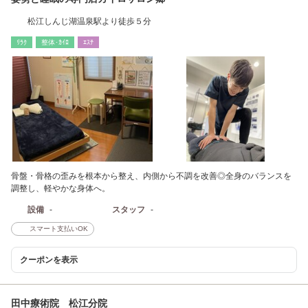
松江しんじ湖温泉駅より徒歩５分
ﾘﾗｸ
整体･ｶｲﾛ
ｴｽﾃ
骨盤・骨格の歪みを根本から整え、内側から不調を改善◎全身のバランスを
調整し、軽やかな身体へ。
設備
-
スタッフ
-
スマート支払いOK
クーポンを表示
田中療術院 松江分院