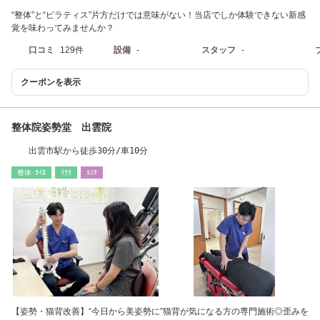
“整体”と“ピラティス”片方だけでは意味がない！当店でしか体験できない新感
覚を味わってみませんか？
口コミ
129件
設備
-
スタッフ
-
クーポンを表示
整体院姿勢堂 出雲院
出雲市駅から徒歩30分/車10分
整体･ｶｲﾛ
ﾘﾗｸ
ｴｽﾃ
【姿勢・猫背改善】“今日から美姿勢に”猫背が気になる方の専門施術◎歪みを