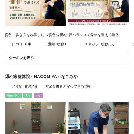
姿勢・歩き方を改善したい 姿勢分析×歩行バランスで身体を整える整体
口コミ
8件
設備
総数1
スタッフ
総数1人
クーポンを表示
隠れ家整体院～NAGOMIYA～なごみや
乃木駅 徒歩7分 国家資格者の安心できる施術
整体･ｶｲﾛ
ﾘﾗｸ
ｴｽﾃ