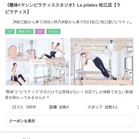
《整体×マシンピラティススタジオ》La pilates 松江店【ラ
ピラティス】
JR松江駅から車で10分/JR乃木駅から車で5分[松江/松江駅/ピラティ
ス/整体/ダイエット]
ﾘﾗｸ
整体･ｶｲﾛ
ｴｽﾃ
ﾘﾌﾚｯｼｭ
“整体”と“ピラティス”片方だけでは意味がない！当店でしか体験できない新感
覚を味わってみませんか？
口コミ
386件
設備
総数4
スタッフ
総数4人
クーポンを表示