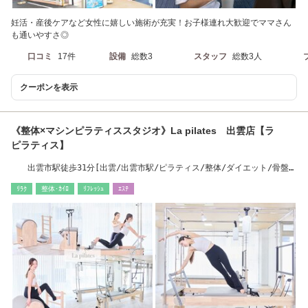
妊活・産後ケアなど女性に嬉しい施術が充実！お子様連れ大歓迎でママさん
も通いやすさ◎
口コミ
17件
設備
総数3
スタッフ
総数3人
クーポンを表示
《整体×マシンピラティススタジオ》La pilates 出雲店【ラ
ピラティス】
出雲市駅徒歩31分[出雲/出雲市駅/ピラティス/整体/ダイエット/骨盤矯
正]
ﾘﾗｸ
整体･ｶｲﾛ
ﾘﾌﾚｯｼｭ
ｴｽﾃ