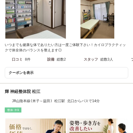
いつまでも健康な体でありたい方は一度ご体験下さい！カイロプラクティッ
クで体全体のバランスを整えます◎
口コミ
8件
設備
総数2
スタッフ
総数3人
クーポンを表示
輝 神経整体院 松江
JR山陰本線(米子～益田) 松江駅 北口からバスで14分
整体･ｶｲﾛ