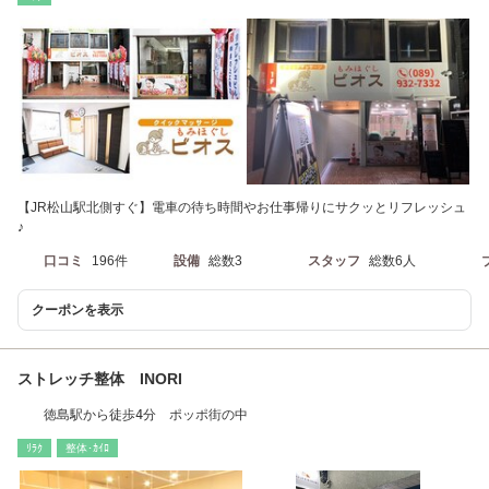
【JR松山駅北側すぐ】電車の待ち時間やお仕事帰りにサクッとリフレッシュ
♪
口コミ
196件
設備
総数3
スタッフ
総数6人
クーポンを表示
ストレッチ整体 INORI
徳島駅から徒歩4分 ポッポ街の中
ﾘﾗｸ
整体･ｶｲﾛ