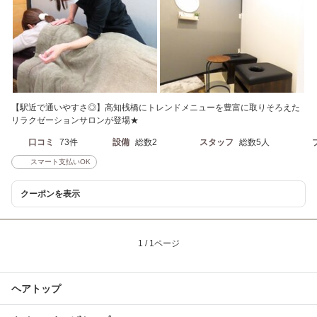
【駅近で通いやすさ◎】高知桟橋にトレンドメニューを豊富に取りそろえた
リラクゼーションサロンが登場★
口コミ
73件
設備
総数2
スタッフ
総数5人
スマート支払いOK
クーポンを表示
1 / 1ページ
ヘアトップ