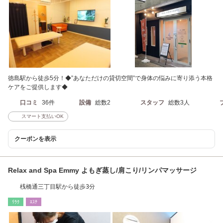
徳島駅から徒歩5分！◆”あなただけの貸切空間”で身体の悩みに寄り添う本格
ケアをご提供します◆
口コミ
36件
設備
総数2
スタッフ
総数3人
スマート支払いOK
クーポンを表示
Relax and Spa Emmy よもぎ蒸し/肩こり/リンパマッサージ
桟橋通三丁目駅から徒歩3分
ﾘﾗｸ
ｴｽﾃ