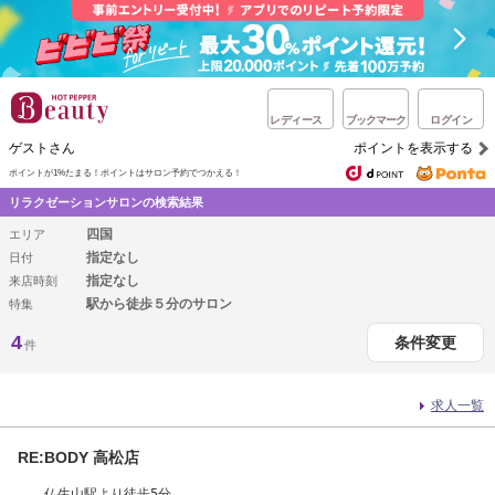
レディース
ブックマーク
ログイン
ゲストさん
ポイントを表示する
ポイントが1%たまる！
ポイントはサロン予約でつかえる！
リラクゼーションサロンの検索結果
四国
エリア
指定なし
日付
指定なし
来店時刻
駅から徒歩５分のサロン
特集
4
条件変更
件
求人一覧
RE:BODY 高松店
仏生山駅より徒歩5分