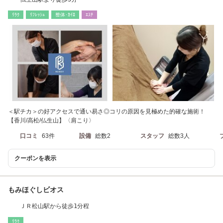
ﾘﾗｸ
ﾘﾌﾚｯｼｭ
整体･ｶｲﾛ
ｴｽﾃ
＜駅チカ＞の好アクセスで通い易さ◎コリの原因を見極めた的確な施術！
【香川/高松/仏生山】〈肩こり〉
口コミ
63件
設備
総数2
スタッフ
総数3人
クーポンを表示
もみほぐしビオス
ＪＲ松山駅から徒歩1分程
ﾘﾗｸ