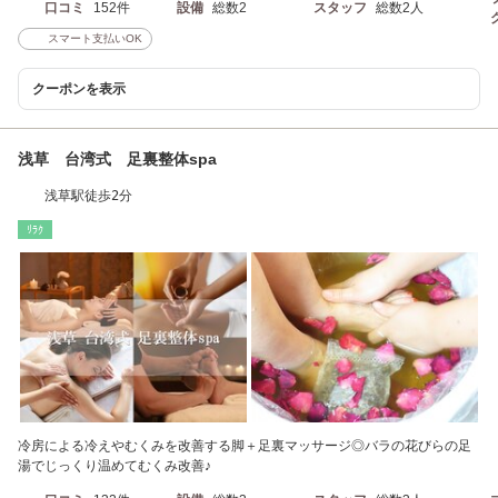
口コミ
152件
設備
総数2
スタッフ
総数2人
スマート支払いOK
クーポンを表示
浅草 台湾式 足裏整体spa
浅草駅徒歩2分
ﾘﾗｸ
冷房による冷えやむくみを改善する脚＋足裏マッサージ◎バラの花びらの足
湯でじっくり温めてむくみ改善♪