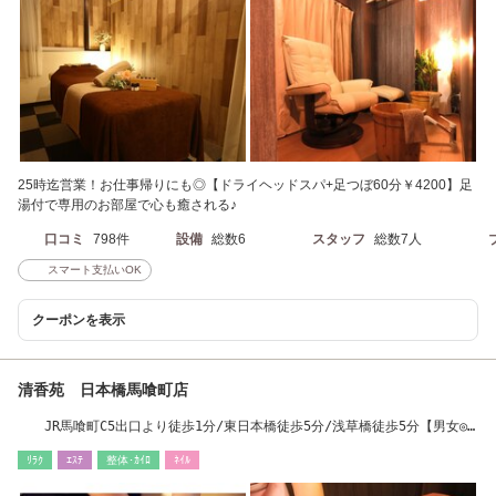
25時迄営業！お仕事帰りにも◎【ドライヘッドスパ+足つぼ60分￥4200】足
湯付で専用のお部屋で心も癒される♪
口コミ
798件
設備
総数6
スタッフ
総数7人
スマート支払いOK
クーポンを表示
清香苑 日本橋馬喰町店
JR馬喰町C5出口より徒歩1分/東日本橋徒歩5分/浅草橋徒歩5分【男女◎
完全個室】
ﾘﾗｸ
ｴｽﾃ
整体･ｶｲﾛ
ﾈｲﾙ