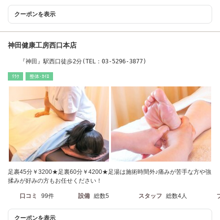
クーポンを表示
神田健康工房西口本店
『神田』駅西口徒歩2分(TEL：03-5296-3877)
ﾘﾗｸ
整体･ｶｲﾛ
足裹45分￥3200★足裏60分￥4200★足湯は施術時間外♪痛みが苦手な方や強
揉みが好みの方もお任せください！
口コミ
99件
設備
総数5
スタッフ
総数4人
クーポンを表示