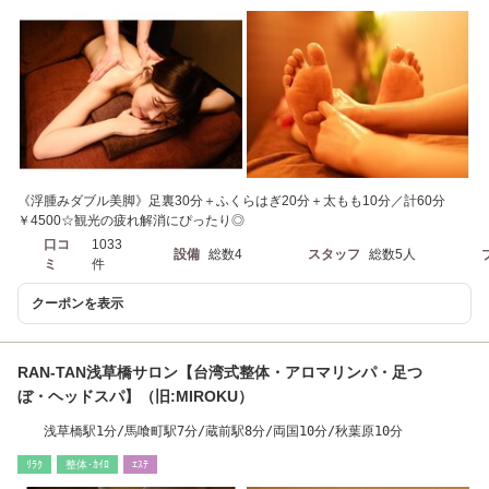
《浮腫みダブル美脚》足裏30分＋ふくらはぎ20分＋太もも10分／計60分
￥4500☆観光の疲れ解消にぴったり◎
口コ
1033
設備
総数4
スタッフ
総数5人
ミ
件
クーポンを表示
RAN-TAN浅草橋サロン【台湾式整体・アロマリンパ・足つ
ぼ・ヘッドスパ】（旧:MIROKU）
浅草橋駅1分/馬喰町駅7分/蔵前駅8分/両国10分/秋葉原10分
ﾘﾗｸ
整体･ｶｲﾛ
ｴｽﾃ