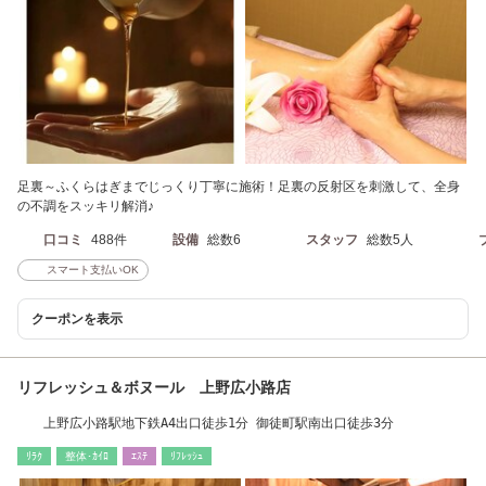
足裏～ふくらはぎまでじっくり丁寧に施術！足裏の反射区を刺激して、全身
の不調をスッキリ解消♪
口コミ
488件
設備
総数6
スタッフ
総数5人
スマート支払いOK
クーポンを表示
リフレッシュ＆ボヌール 上野広小路店
上野広小路駅地下鉄A4出口徒歩1分 御徒町駅南出口徒歩3分
ﾘﾗｸ
整体･ｶｲﾛ
ｴｽﾃ
ﾘﾌﾚｯｼｭ