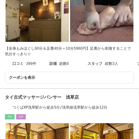
【全身もみほぐし60分＆足裏40分＋10分5960円】足裏から刺激することで
気分すっきり☆
口コミ
399件
設備
総数6
スタッフ
総数3人
クーポンを表示
タイ古式マッサージパンサー 浅草店
つくばXP浅草駅から徒歩5分/浅草線浅草駅から徒歩12分
ﾘﾗｸ
ｴｽﾃ