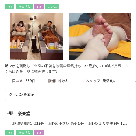
徒歩で約7分
ﾘﾗｸ
整体･ｶｲﾛ
ｴｽﾃ
ﾘﾌﾚｯｼｭ
足ツボを刺激して全身の不調を改善◎痛気持ちいい絶妙な力加減で足裏～ふ
くらはぎを丁寧に揉み解します♪
口コミ
889件
設備
総数8
スタッフ
総数6人
クーポンを表示
上野 楽楽堂
JR御徒町駅北口2分・上野広小路駅徒歩１分・上野駅より徒歩3分【1
０:00～翌朝1:00】
ﾘﾗｸ
整体･ｶｲﾛ
ｴｽﾃ