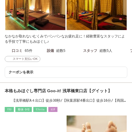
なかなか取れないむくみでパンパンなお疲れ足に！経験豊富なスタッフによ
る手技で丁寧にもみほぐし♪
口コミ
65件
設備
総数5
スタッフ
総数5人
スマート支払いOK
クーポンを表示
本格もみほぐし専門店 Goo-it! 浅草橋東口店【グイット】
【浅草橋駅A４出口】徒歩30秒/【秋葉原駅4番出口】徒歩16分/【両国駅
西口】徒歩18分
ﾘﾗｸ
整体･ｶｲﾛ
ﾘﾌﾚｯｼｭ
ｴｽﾃ