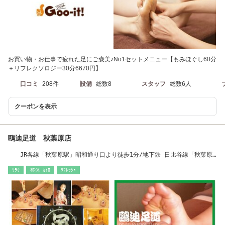
お買い物・お仕事で疲れた足にご褒美♪No1セットメニュー【もみほぐし60分
＋リフレクソロジー30分6670円】
口コミ
208件
設備
総数8
スタッフ
総数6人
クーポンを表示
鴎迪足道 秋葉原店
JR各線「秋葉原駅」昭和通り口より徒歩1分/地下鉄 日比谷線「秋葉原
駅」1番出口すぐ
ﾘﾗｸ
整体･ｶｲﾛ
ﾘﾌﾚｯｼｭ