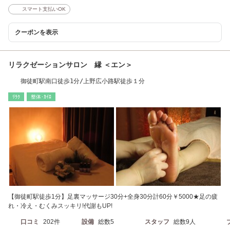
スマート支払いOK
クーポンを表示
リラクゼーションサロン 縁 ＜エン＞
御徒町駅南口徒歩1分/上野広小路駅徒歩１分
ﾘﾗｸ
整体･ｶｲﾛ
【御徒町駅徒歩1分】足裏マッサージ30分+全身30分計60分￥5000★足の疲
れ・冷え・むくみスッキリ!代謝もUP!
口コミ
202件
設備
総数5
スタッフ
総数9人