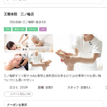
王整体院 三ノ輪店
日比谷線―三ノ輪駅―徒歩1分
ﾘﾗｸ
整体･ｶｲﾛ
ﾘﾌﾚｯｼｭ
ｴｽﾃ
三ノ輪駅すぐ☆駅チカ&お着替え無料貸出出来るので,お仕事帰りやお買い物
ついでにも通いやすい♪
口コミ
231件
設備
総数5
スタッフ
総数6人
スマート支払いOK
クーポンを表示