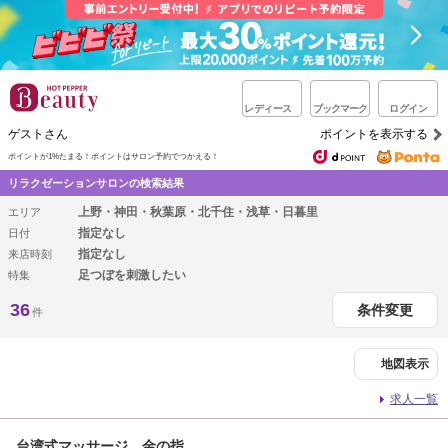
レディース
ブックマーク
ログイン
ゲストさん
ポイントを表示する
ポイントが1%たまる！
ポイントはサロン予約でつかえる！
リラクゼーションサロンの検索結果
上野・神田・秋葉原・北千住・浅草・日暮里
エリア
指定なし
日付
指定なし
来店時刻
足つぼを刺激したい
特集
36
条件変更
件
地図表示
求人一覧
台湾式マッサージ 金の指