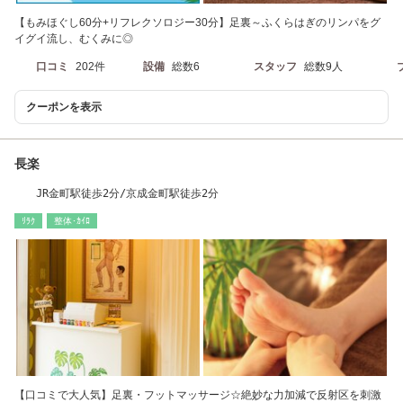
【もみほぐし60分+リフレクソロジー30分】足裏～ふくらはぎのリンパをグ
イグイ流し、むくみに◎
口コミ
202件
設備
総数6
スタッフ
総数9人
クーポンを表示
長楽
JR金町駅徒歩2分/京成金町駅徒歩2分
ﾘﾗｸ
整体･ｶｲﾛ
【口コミで大人気】足裏・フットマッサージ☆絶妙な力加減で反射区を刺激