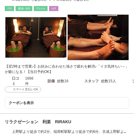
ﾘﾗｸ
整体･ｶｲﾛ
ﾘﾌﾚｯｼｭ
ｴｽﾃ
【翌2時まで営業♪】お好みに合わせた強さで疲れを解消♪「イタ気持ちい～」
が癖になる！【当日予約OK】
口コ
1666
設備
総数16
スタッフ
総数15人
ミ
件
スマート支払いOK
クーポンを表示
リラクゼーション 利楽 RIRAKU
上野駅より徒歩で約2分、稲荷町駅駅より徒歩で約6分、京成上野駅より