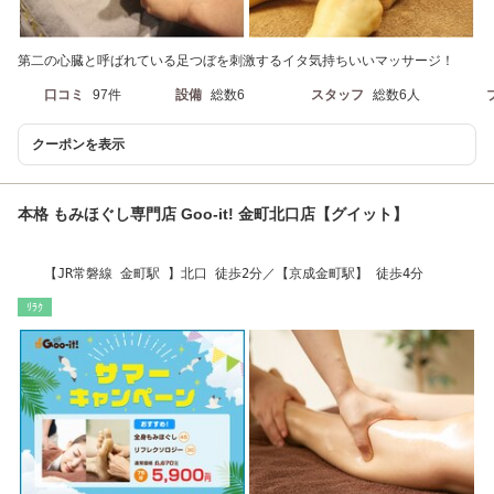
第二の心臓と呼ばれている足つぼを刺激するイタ気持ちいいマッサージ！
口コミ
97件
設備
総数6
スタッフ
総数6人
クーポンを表示
本格 もみほぐし専門店 Goo-it! 金町北口店【グイット】
【JR常磐線 金町駅 】北口 徒歩2分／【京成金町駅】 徒歩4分
ﾘﾗｸ