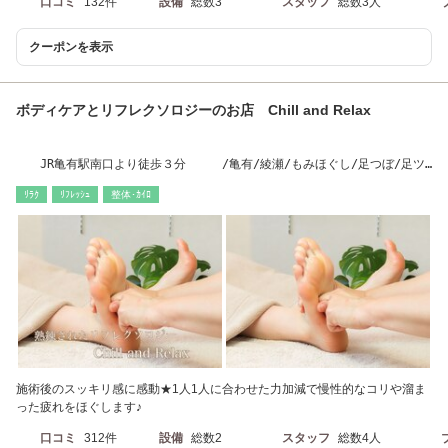
口コミ
132件
設備
総数3
スタッフ
総数3人
クーポンを表示
ボディケアとリフレクソロジーのお店 Chill and Relax
JR亀有駅南口より徒歩３分 /亀有/綾瀬/もみほぐし/足つぼ/足ツ
ボ/肩こり
ﾘﾗｸ
ﾘﾌﾚｯｼｭ
整体･ｶｲﾛ
施術後のスッキリ感に感動★1人1人に合わせた力加減で慢性的なコリや溜ま
った疲れをほぐします♪
口コミ
312件
設備
総数2
スタッフ
総数4人