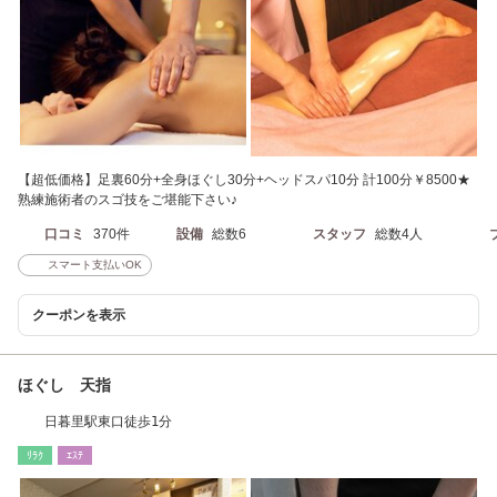
【超低価格】足裏60分+全身ほぐし30分+ヘッドスパ10分 計100分￥8500★
熟練施術者のスゴ技をご堪能下さい♪
口コミ
370件
設備
総数6
スタッフ
総数4人
スマート支払いOK
クーポンを表示
ほぐし 天指
日暮里駅東口徒歩1分
ﾘﾗｸ
ｴｽﾃ