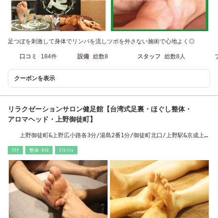
足つぼを刺激して身体でリンパを流しツボを外さない施術で心地よく◎
口コミ
184件
設備
総数8
スタッフ
総数8人
クーポンを表示
リラクゼーションサロン健足館【台湾式足裏・ほぐし整体・
アロマヘッド・上野御徒町】
上野御徒町&上野広小路各3分/湯島2番1分/御徒町北口/上野駅&京成上野
&仲御徒町各5分
ﾘﾗｸ
整体･ｶｲﾛ
ﾘﾌﾚｯｼｭ