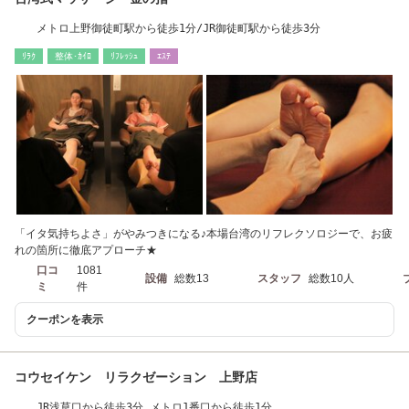
メトロ上野御徒町駅から徒歩1分/JR御徒町駅から徒歩3分
ﾘﾗｸ
整体･ｶｲﾛ
ﾘﾌﾚｯｼｭ
ｴｽﾃ
「イタ気持ちよさ」がやみつきになる♪本場台湾のリフレクソロジーで、お疲
れの箇所に徹底アプローチ★
口コ
1081
設備
総数13
スタッフ
総数10人
ミ
件
クーポンを表示
コウセイケン リラクゼーション 上野店
JR浅草口から徒歩3分 メトロ1番口から徒歩1分