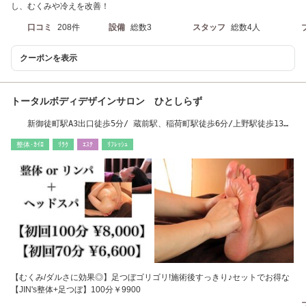
し、むくみや冷えを改善！
口コミ
208件
設備
総数3
スタッフ
総数4人
クーポンを表示
トータルボディデザインサロン ひとしらず
新御徒町駅A3出口徒歩5分/ 蔵前駅、稲荷町駅徒歩6分/上野駅徒歩13
分/田原町駅徒歩7分
整体･ｶｲﾛ
ﾘﾗｸ
ｴｽﾃ
ﾘﾌﾚｯｼｭ
【むくみ/ダルさに効果◎】足つぼゴリゴリ!施術後すっきり♪セットでお得な
【JIN's整体+足つぼ】100分￥9900