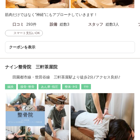
筋肉だけではなく''神経''にもアプローチしていきます！
口コミ
293件
設備
総数3
スタッフ
総数3人
スマート支払いOK
クーポンを表示
ナイン整骨院 三軒茶屋院
田園都市線・世田谷線 三軒茶屋駅より徒歩2分/アクセス良好♪
鍼灸
接骨･整骨
あん摩･指圧
整体･ｶｲﾛ
ﾘﾗｸ