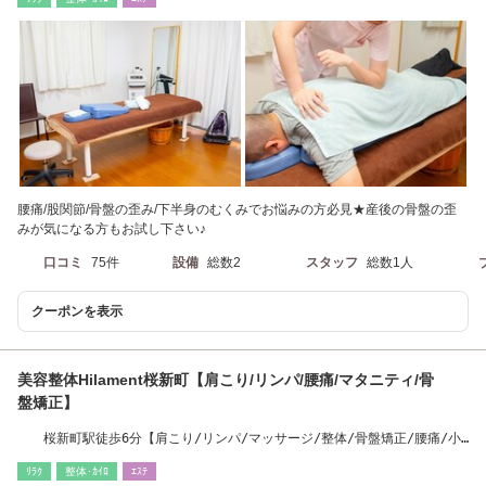
腰痛/股関節/骨盤の歪み/下半身のむくみでお悩みの方必見★産後の骨盤の歪
みが気になる方もお試し下さい♪
口コミ
75件
設備
総数2
スタッフ
総数1人
クーポンを表示
美容整体Hilament桜新町【肩こり/リンパ/腰痛/マタニティ/骨
盤矯正】
桜新町駅徒歩6分【肩こり/リンパ/マッサージ/整体/骨盤矯正/腰痛/小
顔/痩身】
ﾘﾗｸ
整体･ｶｲﾛ
ｴｽﾃ