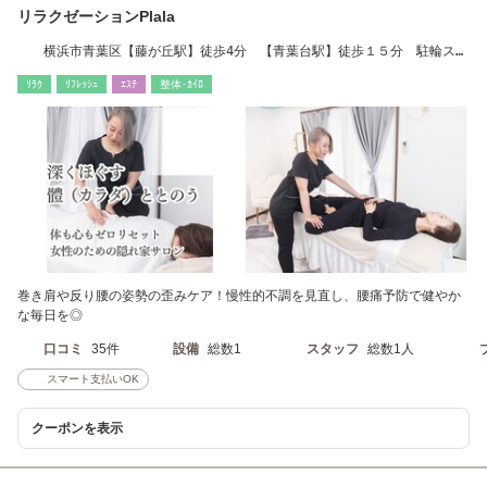
リラクゼーションPlala
横浜市青葉区【藤が丘駅】徒歩4分 【青葉台駅】徒歩１５分 駐輪スペ
ース有り
ﾘﾗｸ
ﾘﾌﾚｯｼｭ
ｴｽﾃ
整体･ｶｲﾛ
巻き肩や反り腰の姿勢の歪みケア！慢性的不調を見直し、腰痛予防で健やか
な毎日を◎
口コミ
35件
設備
総数1
スタッフ
総数1人
スマート支払いOK
クーポンを表示