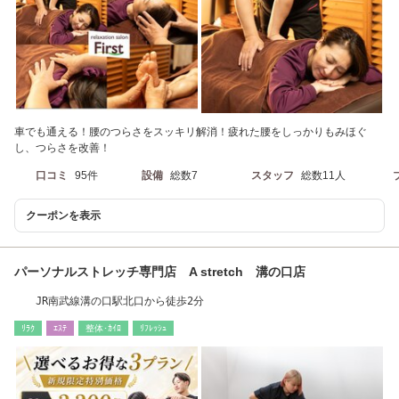
車でも通える！腰のつらさをスッキリ解消！疲れた腰をしっかりもみほぐ
し、つらさを改善！
口コミ
95件
設備
総数7
スタッフ
総数11人
クーポンを表示
パーソナルストレッチ専門店 A stretch 溝の口店
JR南武線溝の口駅北口から徒歩2分
ﾘﾗｸ
ｴｽﾃ
整体･ｶｲﾛ
ﾘﾌﾚｯｼｭ