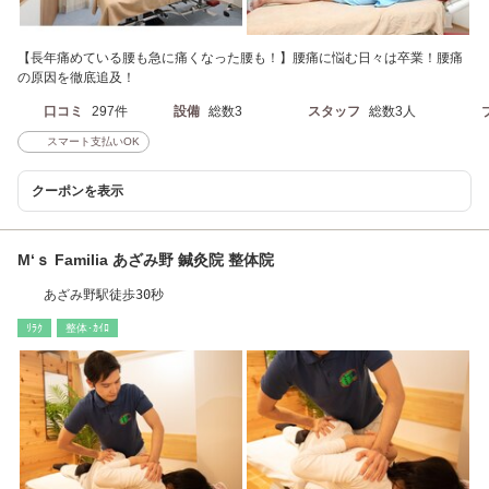
【長年痛めている腰も急に痛くなった腰も！】腰痛に悩む日々は卒業！腰痛
の原因を徹底追及！
口コミ
297件
設備
総数3
スタッフ
総数3人
スマート支払いOK
クーポンを表示
M‘ｓ Familia あざみ野 鍼灸院 整体院
あざみ野駅徒歩30秒
ﾘﾗｸ
整体･ｶｲﾛ