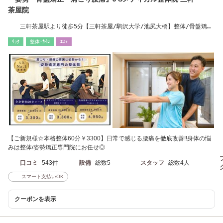
茶屋院
三軒茶屋駅より徒歩5分【三軒茶屋/駒沢大学/池尻大橋】整体/骨盤矯
正/姿勢矯正/肩こり
ﾘﾗｸ
整体･ｶｲﾛ
ｴｽﾃ
【ご新規様☆本格整体60分￥3300】日常で感じる腰痛を徹底改善!!身体の悩
みは整体/姿勢矯正専門院にお任せ◎
口コミ
543件
設備
総数5
スタッフ
総数4人
スマート支払いOK
クーポンを表示