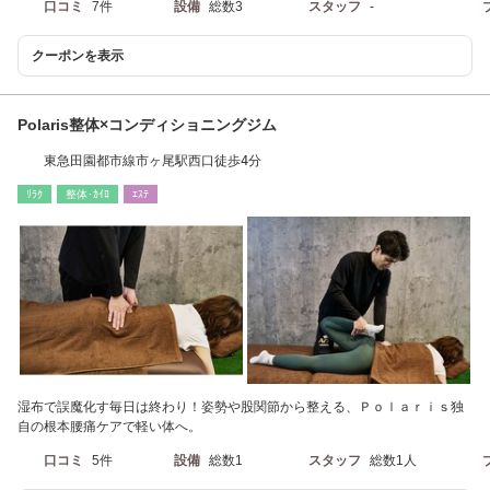
口コミ
7件
設備
総数3
スタッフ
-
クーポンを表示
Polaris整体×コンディショニングジム
東急田園都市線市ヶ尾駅西口徒歩4分
ﾘﾗｸ
整体･ｶｲﾛ
ｴｽﾃ
湿布で誤魔化す毎日は終わり！姿勢や股関節から整える、Ｐｏｌａｒｉｓ独
自の根本腰痛ケアで軽い体へ。
口コミ
5件
設備
総数1
スタッフ
総数1人