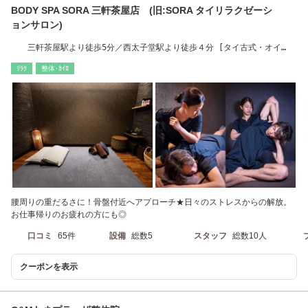
BODY SPA SORA 三軒茶屋店 (旧:SORA タイリラクゼーシ
ョンサロン)
三軒茶屋駅より徒歩5分／西太子堂駅より徒歩４分 [タイ古式・オイ
ル・三軒茶屋]
ﾘﾗｸ
整体･ｶｲﾛ
腰周りの重だるさに！骨盤付近へアプローチ★日々のストレスからの解放。
お仕事帰りのお疲れの方にも◎
口コミ
65件
設備
総数5
スタッフ
総数10人
クーポンを表示