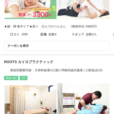
★腰・脚 集中ケア★座り・立ちでのつらさに 《整体60分 3980円》
口コミ
18件
設備
総数4
スタッフ
総数4人
クーポンを表示
ROOTS カイロプラクティック
東急田園都市線・大井町線溝の口駅/JR南武線武蔵溝ノ口駅徒歩2分
整体･ｶｲﾛ
ﾘﾗｸ