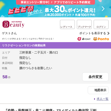
レディース
ブックマーク
ログイン
ゲストさん
ポイントを表示する
ポイントが1%たまる！
ポイントはサロン予約でつかえる！
リラクゼーションサロンの検索結果
三軒茶屋・二子玉川・溝の口
エリア
指定なし
日付
指定なし
来店時刻
腰のつらさを改善したい
特集
58
条件変更
件
地図表示
求人一覧
『姿勢・骨盤矯正・肩こり腰痛』J'Sメディカル整体院 三軒