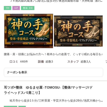
ＪＲ南武線武蔵溝ノ口駅北口徒歩3分/東急田園都市線・大井町線 溝の
口駅 東口 徒歩3分
ﾘﾗｸ
ｴｽﾃ
整体･ｶｲﾛ
腰痛・肩・頭痛にお悩みの方へ！根本からの改善で、ぐっすり眠れる毎日を♪
口コミ
446件
設備
総数3
スタッフ
総数3人
クーポンを表示
耳ツボ×整体 ゆるませ屋 -TOMOSU-【整体/マッサージ/ド
ライヘッドスパ/肩こり】
祐天寺から徒歩1５分/三軒茶屋・学芸大学から徒歩20分/池尻大橋から
徒歩20分