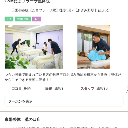
C&Mたまプラーザ整体院
田園都市線【たまプラーザ駅】徒歩5分/【あざみ野駅】徒歩6分
ﾘﾗｸ
整体･ｶｲﾛ
ｴｽﾃ
つらい腰痛で悩まれている方の救世主◎お悩み箇所を根本から改善！整体だ
からこそできる技術に圧巻！！
口コミ
64件
設備
総数3
スタッフ
総数3人
クーポンを表示
東陽整体 溝の口店