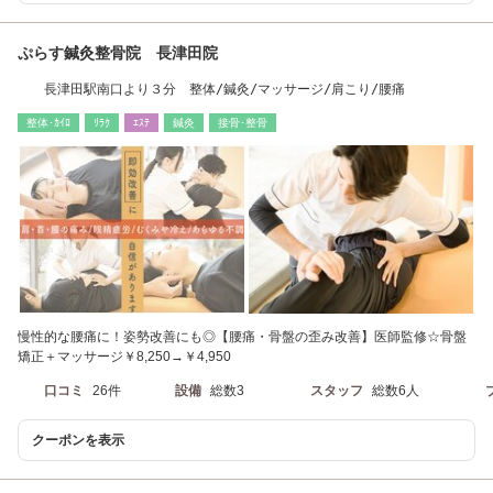
ぷらす鍼灸整骨院 長津田院
長津田駅南口より３分 整体/鍼灸/マッサージ/肩こり/腰痛
整体･ｶｲﾛ
ﾘﾗｸ
ｴｽﾃ
鍼灸
接骨･整骨
慢性的な腰痛に！姿勢改善にも◎【腰痛・骨盤の歪み改善】医師監修☆骨盤
矯正＋マッサージ￥8,250→￥4,950
口コミ
26件
設備
総数3
スタッフ
総数6人
クーポンを表示