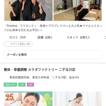
「Pisolina」でマタニティ・産後ケア◎プレママにも大人気★ママさんスタッ
フがお身体を労わるお手伝い♪
口コミ
26件
設備
総数1
スタッフ
総数4人
スマート支払いOK
クーポンを表示
整体・骨盤調整 カラダファクトリー 二子玉川店
東急田園都市線、東急大井町線「二子玉川駅」徒歩3分
整体･ｶｲﾛ
ﾘﾗｸ
ｴｽﾃ