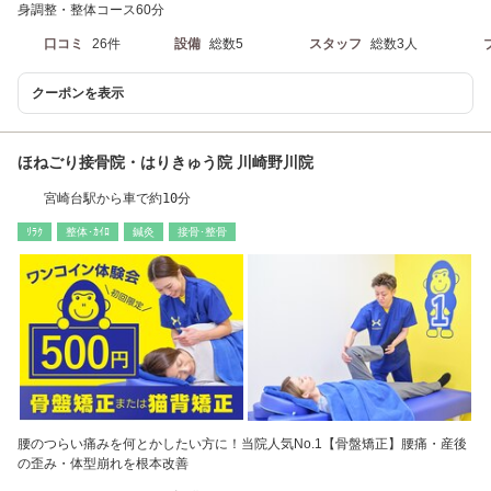
身調整・整体コース60分
口コミ
26件
設備
総数5
スタッフ
総数3人
クーポンを表示
ほねごり接骨院・はりきゅう院 川崎野川院
宮崎台駅から車で約10分
ﾘﾗｸ
整体･ｶｲﾛ
鍼灸
接骨･整骨
腰のつらい痛みを何とかしたい方に！当院人気No.1【骨盤矯正】腰痛・産後
の歪み・体型崩れを根本改善