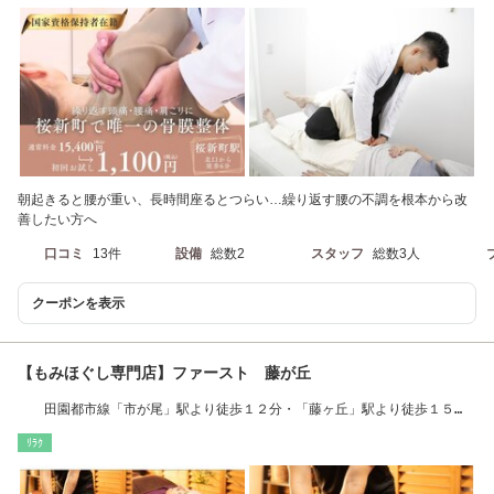
朝起きると腰が重い、長時間座るとつらい…繰り返す腰の不調を根本から改
善したい方へ
口コミ
13件
設備
総数2
スタッフ
総数3人
クーポンを表示
【もみほぐし専門店】ファースト 藤が丘
田園都市線「市が尾」駅より徒歩１２分・「藤ヶ丘」駅より徒歩１５
分、車移動が便利◎
ﾘﾗｸ