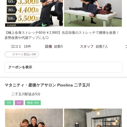
【極上全身ストレッチ60分￥2,980】当店自慢のストレッチで腰痛を改善！
姿勢改善や代謝アップにも◎
口コミ
18件
設備
総数5
スタッフ
総数7人
スマート支払いOK
クーポンを表示
マタニティ・産後ケアサロン Pisolina 二子玉川
二子玉川駅徒歩5分
ﾘﾗｸ
ｴｽﾃ
整体･ｶｲﾛ