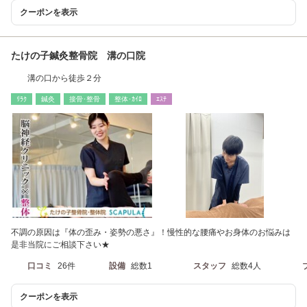
クーポンを表示
たけの子鍼灸整骨院 溝の口院
溝の口から徒歩２分
ﾘﾗｸ
鍼灸
接骨･整骨
整体･ｶｲﾛ
ｴｽﾃ
不調の原因は『体の歪み・姿勢の悪さ』！慢性的な腰痛やお身体のお悩みは
是非当院にご相談下さい★
口コミ
26件
設備
総数1
スタッフ
総数4人
クーポンを表示