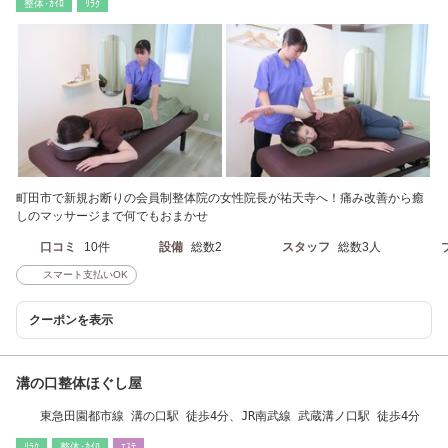
整体･ｶｲﾛ
ﾘﾗｸ
町田市で新規お断りの会員制整体院の女性院長が祐天寺へ！痛み改善から癒
しのマッサージまで何でもおまかせ
口コミ
10件
設備
総数2
スタッフ
総数3人
スマート支払いOK
クーポンを表示
溝の口整体ほぐし屋
東急田園都市線 溝の口駅 徒歩4分、JR南武線 武蔵溝ノ口駅 徒歩4分
ﾘﾗｸ
整体･ｶｲﾛ
ｴｽﾃ