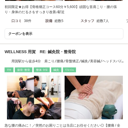
初回限定★お得【骨格矯正コース60分￥5,600】頑固な首肩こり・腰の張
り・身体のだるさをすっきり改善♪駅近
口コミ
38件
設備
総数5
スタッフ
総数7人
クーポンを表示
WELLNESS 用賀 RE: 鍼灸院・整骨院
用賀駅から徒歩4分 肩こり/腰痛/骨盤矯正/鍼灸/美容鍼/ヘッドスパ/
整体/マッサージ
ﾘﾗｸ
接骨･整骨
整体･ｶｲﾛ
鍼灸
ﾘﾌﾚｯｼｭ
急な腰の痛みに！／突然のお困りごとは当店にお任せください◎【腰痛 / 全