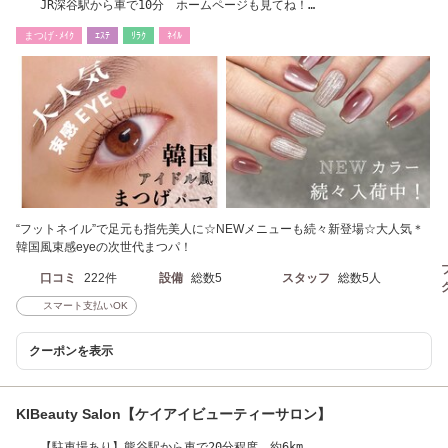
JR深谷駅から車で10分 ホームページも見てね！
https://www.carat-lash.com
まつげ･ﾒｲｸ
ｴｽﾃ
ﾘﾗｸ
ﾈｲﾙ
“フットネイル”で足元も指先美人に☆NEWメニューも続々新登場☆大人気＊
韓国風束感eyeの次世代まつパ！
口コミ
222件
設備
総数5
スタッフ
総数5人
スマート支払いOK
クーポンを表示
KIBeauty Salon【ケイアイビューティーサロン】
【駐車場あり】熊谷駅から車で20分程度、約6km。