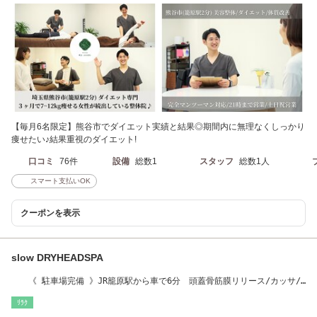
【毎月6名限定】熊谷市でダイエット実績と結果◎期間内に無理なくしっかり
痩せたい♪結果重視のダイエット!
口コミ
76件
設備
総数1
スタッフ
総数1人
スマート支払いOK
クーポンを表示
slow DRYHEADSPA
《 駐車場完備 》JR籠原駅から車で6分 頭蓋骨筋膜リリース/カッサ/
ドライヘッドスパ
ﾘﾗｸ