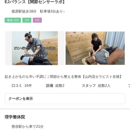
EJバランス【関節センサーラボ】
籠原駅徒歩10分 駐車場3台あり☆
整体･ｶｲﾛ
ﾘﾗｸ
ｴｽﾃ
起き上がるのも辛い不調に｜関節から整える整体【山内流セラピスト在籍】
口コミ
16件
設備
総数2
スタッフ
総数2人
クーポンを表示
理学整体院
熊谷駅から車で21分