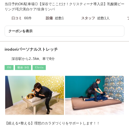
当日予約OK/駐車場◎【深谷でここだけ！クリスティーナ導入店】乳酸菌ピー
リング/毛穴美白ケア/全身リンパ
口コミ
66件
設備
総数1
スタッフ
総数1人
クーポンを表示
irodoriパーソナルストレッチ
深谷駅から2.5km、車で8分
ﾘﾗｸ
整体･ｶｲﾛ
ﾘﾌﾚｯｼｭ
【鍛える×整える】理想のカラダづくりをサポートします！！