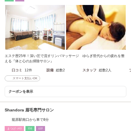
エステ歴25年！深い圧で流すリンパマッサージ ゆらぎ世代からの疲れを整
える『体と心のお掃除サロン』
口コミ
12件
設備
総数2
スタッフ
総数2人
スマート支払いOK
クーポンを表示
Shandora 眉毛専門サロン
籠原駅南口から車で8分
まつげ･ﾒｲｸ
ﾘﾗｸ
ｴｽﾃ