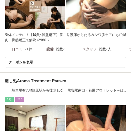
身体メンテに！【鍼灸×骨盤矯正】肩こり腰痛からたるみシワ肌ケアにも〇鍼
灸・骨盤矯正で解決♪2980～
口コミ
21件
設備
総数7
スタッフ
総数7人
クーポンを表示
癒し処Aroma Treatment Para-ro
駐車場有♪JR籠原駅から徒歩10分 熊谷駅南口・花園アウトレット～は
お車で約２０分
ﾘﾗｸ
ｴｽﾃ