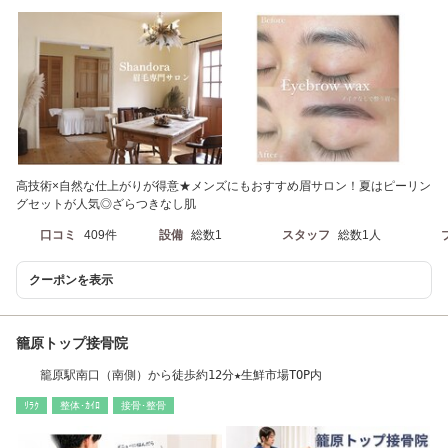
高技術×自然な仕上がりが得意★メンズにもおすすめ眉サロン！夏はピーリン
グセットが人気◎ざらつきなし肌
口コミ
409件
設備
総数1
スタッフ
総数1人
クーポンを表示
籠原トップ接骨院
籠原駅南口（南側）から徒歩約12分★生鮮市場TOP内
ﾘﾗｸ
整体･ｶｲﾛ
接骨･整骨