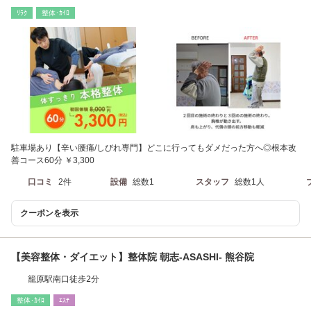
ﾘﾗｸ
整体･ｶｲﾛ
駐車場あり【辛い腰痛/しびれ専門】どこに行ってもダメだった方へ◎根本改
善コース60分 ￥3,300
口コミ
2件
設備
総数1
スタッフ
総数1人
クーポンを表示
【美容整体・ダイエット】整体院 朝志-ASASHI- 熊谷院
籠原駅南口徒歩2分
整体･ｶｲﾛ
ｴｽﾃ