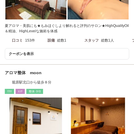
夏アロマ・美肌にも★もみほぐしより解れると評判のサロン★HighQualityOil
＆精油、HighLevelな施術を体感
口コミ
153件
設備
総数1
スタッフ
総数1人
クーポンを表示
アロマ整体 moon
籠原駅北口から徒歩８分
ﾘﾗｸ
ｴｽﾃ
整体･ｶｲﾛ