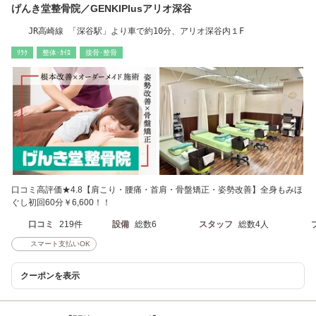
げんき堂整骨院／GENKIPlusアリオ深谷
JR高崎線 「深谷駅」より車で約10分、アリオ深谷内１F
ﾘﾗｸ
整体･ｶｲﾛ
接骨･整骨
口コミ高評価★4.8【肩こり・腰痛・首肩・骨盤矯正・姿勢改善】全身もみほ
ぐし初回60分￥6,600！！
口コミ
219件
設備
総数6
スタッフ
総数4人
スマート支払いOK
クーポンを表示