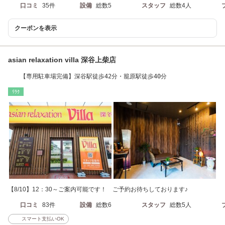
口コミ
35件
設備
総数5
スタッフ
総数4人
クーポンを表示
asian relaxation villa 深谷上柴店
【専用駐車場完備】深谷駅徒歩42分・籠原駅徒歩40分
ﾘﾗｸ
【8/10】12：30～ご案内可能です！ ご予約お待ちしております♪
口コミ
83件
設備
総数6
スタッフ
総数5人
スマート支払いOK