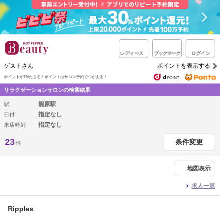
レディース
ブックマーク
ログイン
ゲストさん
ポイントを表示する
ポイントが1%たまる！
ポイントはサロン予約でつかえる！
リラクゼーションサロンの検索結果
籠原駅
駅
指定なし
日付
指定なし
来店時刻
23
条件変更
件
地図表示
求人一覧
Ripples