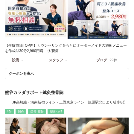
【生鮮市場TOP内】カウンセリングをもとにオーダーメイドの施術メニュー
を作成◎30分2,980円肩こり/腰痛
設備
-
スタッフ
-
ブログ
29件
クーポンを表示
熊谷カラダサポート鍼灸整骨院
JR高崎線・湘南新宿ライン・上野東京ライン 籠原駅北口より徒歩8分
ﾘﾗｸ
鍼灸
接骨･整骨
整体･ｶｲﾛ