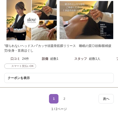
“寝られないヘッドスパ”カッサ頭蓋骨筋膜リリース 睡眠の質◎頭痛/眼精疲
労/全身・首肩ほぐし
口コミ
24件
設備
総数1
スタッフ
総数1人
スマート支払いOK
クーポンを表示
1
2
次へ
1 / 2ページ