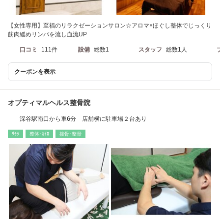
【女性専用】至福のリラクゼーションサロン☆アロマ×ほぐし整体でじっくり
筋肉緩めリンパを流し血流UP
口コミ
111件
設備
総数1
スタッフ
総数1人
クーポンを表示
オプティマルヘルス整骨院
深谷駅南口から車6分 店舗横に駐車場２台あり
ﾘﾗｸ
整体･ｶｲﾛ
接骨･整骨