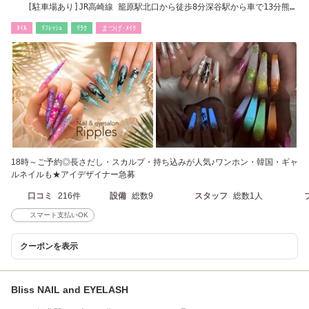
[駐車場あり]JR高崎線 籠原駅北口から徒歩8分深谷駅から車で13分熊谷
駅から車で20分
ﾈｲﾙ
ﾘﾌﾚｯｼｭ
ﾘﾗｸ
まつげ･ﾒｲｸ
18時～ご予約◎長さだし・スカルプ・持ち込みが人気♪ワンホン・韓国・ギャ
ルネイルも★アイデザイナー急募
口コミ
216件
設備
総数9
スタッフ
総数1人
スマート支払いOK
クーポンを表示
Bliss NAIL and EYELASH