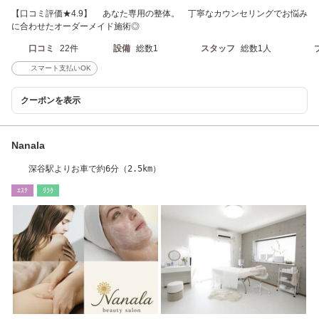
【口コミ評価★4.9】 あなた専用の整体。 丁寧なカウンセリングでお悩み
に合わせたオーダーメイド施術◎
口コミ
22件
設備
総数1
スタッフ
総数1人
スマート支払いOK
クーポンを表示
Nanala
深谷駅よりお車で約6分（2.5km）
ｴｽﾃ
ﾘﾗｸ