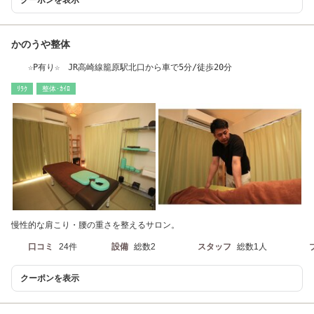
かのうや整体
☆P有り☆ JR高崎線籠原駅北口から車で5分/徒歩20分
ﾘﾗｸ
整体･ｶｲﾛ
慢性的な肩こり・腰の重さを整えるサロン。
口コミ
24件
設備
総数2
スタッフ
総数1人
クーポンを表示