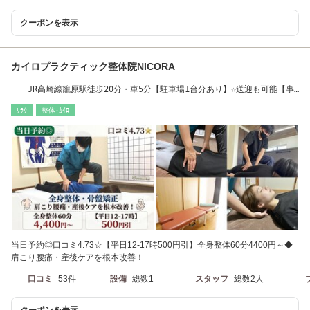
クーポンを表示
カイロプラクティック整体院NICORA
JR高崎線籠原駅徒歩20分・車5分【駐車場1台分あり】☆送迎も可能【事
前に要望あれば】
ﾘﾗｸ
整体･ｶｲﾛ
当日予約◎口コミ4.73☆【平日12-17時500円引】全身整体60分4400円～◆
肩こり腰痛・産後ケアを根本改善！
口コミ
53件
設備
総数1
スタッフ
総数2人
クーポンを表示