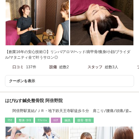
【創業16年の安心技術◎】リンパ/アロマ/ヘッド/肩甲骨/痩身/小顔/ブライダ
ル/マタニティ全て叶うサロン◎
口コミ
137件
設備
総数2
スタッフ
総数3人
クーポンを表示
はぴねす鍼灸整骨院 阿倍野院
阿倍野駅直結/ＪＲ・地下鉄天王寺駅徒歩５分 肩こり/腰痛/頭痛/姿
勢/骨盤/ヘッドスパ
ﾘﾗｸ
整体･ｶｲﾛ
ﾘﾌﾚｯｼｭ
ｴｽﾃ
鍼灸
接骨･整骨