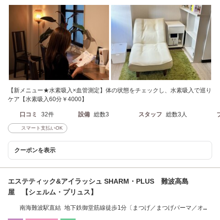
【新メニュー★水素吸入×血管測定】体の状態をチェックし、水素吸入で巡り
ケア【水素吸入60分￥4000】
口コミ
32件
設備
総数3
スタッフ
総数3人
スマート支払いOK
クーポンを表示
エステティック&アイラッシュ SHARM・PLUS 難波高島
屋 【シェルム・プリュス】
南海難波駅直結 地下鉄御堂筋線徒歩1分〔まつげ／まつげパーマ／オイ
ルマッサージ〕