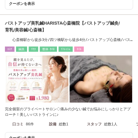
クーポンを表示
バストアップ美乳鍼HARISTA心斎橋院【バストアップ鍼灸/
育乳/美容鍼/心斎橋】
心斎橋駅から徒歩3分/四ツ橋駅から徒歩4分/バストアップ心斎橋/バス
トアップ南船場
ｴｽﾃ
鍼灸
ﾘﾗｸ
整体･ｶｲﾛ
ﾘﾌﾚｯｼｭ
ﾈｲﾙ
完全個室のプライベートサロン◇痛みの少ない鍼でお悩みにしっかりとアプ
ローチ！美しいバストラインに♪
口コミ
86件
設備
総数1
スタッフ
総数1人