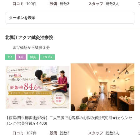
口コミ
100件
設備
総数3
スタッフ
総数3人
クーポンを表示
北堀江アクア鍼灸治療院
四ツ橋駅から徒歩３分
ﾘﾗｸ
ｴｽﾃ
鍼灸
ﾘﾌﾚｯｼｭ
【個室/四ツ橋駅徒歩3分】二人三脚でお客様のお悩み解決!![初回★(カウンセ
リング付)美容鍼￥4,400]
口コミ
107件
設備
総数3
スタッフ
総数3人