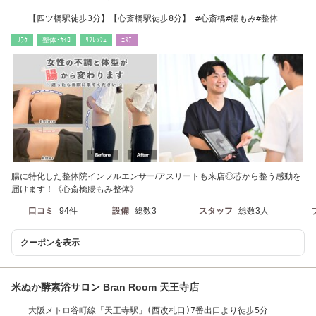
【四ツ橋駅徒歩3分】【心斎橋駅徒歩8分】 #心斎橋#腸もみ#整体
ﾘﾗｸ
整体･ｶｲﾛ
ﾘﾌﾚｯｼｭ
ｴｽﾃ
腸に特化した整体院インフルエンサー/アスリートも来店◎芯から整う感動を
届けます！《心斎橋腸もみ整体》
口コミ
94件
設備
総数3
スタッフ
総数3人
クーポンを表示
米ぬか酵素浴サロン Bran Room 天王寺店
大阪メトロ谷町線「天王寺駅」(西改札口)7番出口より徒歩5分