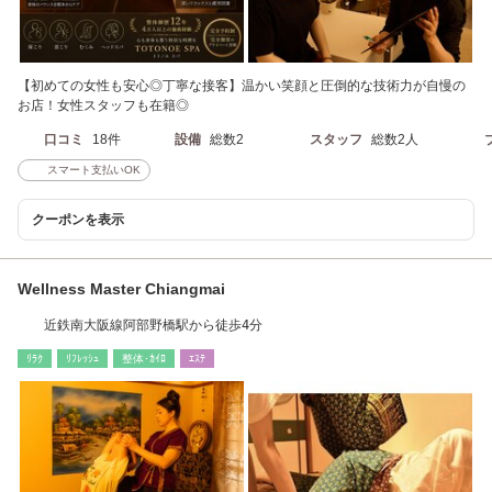
【初めての女性も安心◎丁寧な接客】温かい笑顔と圧倒的な技術力が自慢の
お店！女性スタッフも在籍◎
口コミ
18件
設備
総数2
スタッフ
総数2人
スマート支払いOK
クーポンを表示
Wellness Master Chiangmai
近鉄南大阪線阿部野橋駅から徒歩4分
ﾘﾗｸ
ﾘﾌﾚｯｼｭ
整体･ｶｲﾛ
ｴｽﾃ