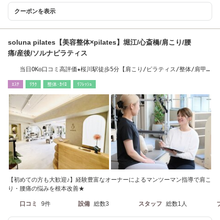
クーポンを表示
soluna pilates【美容整体×pilates】堀江/心斎橋/肩こり/腰
痛/産後/ソルナピラティス
当日OK◎口コミ高評価★桜川駅徒歩5分【肩こり/ピラティス/整体/肩甲
骨/小顔/ヘッド】
ｴｽﾃ
ﾘﾗｸ
整体･ｶｲﾛ
ﾘﾌﾚｯｼｭ
【初めての方も大歓迎♪】経験豊富なオーナーによるマンツーマン指導で肩こ
り・腰痛の悩みを根本改善★
口コミ
9件
設備
総数3
スタッフ
総数1人