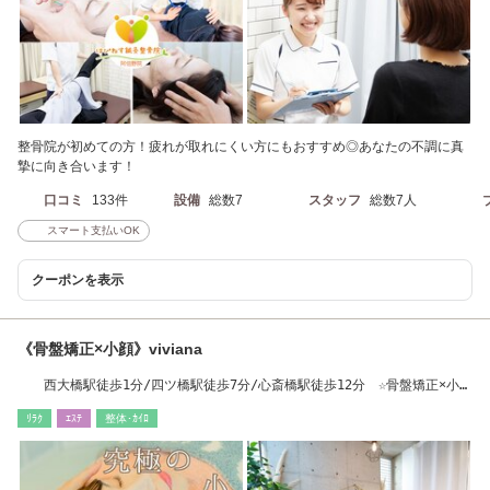
整骨院が初めての方！疲れが取れにくい方にもおすすめ◎あなたの不調に真
摯に向き合います！
口コミ
133件
設備
総数7
スタッフ
総数7人
スマート支払いOK
クーポンを表示
《骨盤矯正×小顔》viviana
西大橋駅徒歩1分/四ツ橋駅徒歩7分/心斎橋駅徒歩12分 ☆骨盤矯正×小顔
サロン
ﾘﾗｸ
ｴｽﾃ
整体･ｶｲﾛ