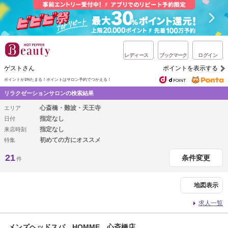
レディース
ブックマーク
ログイン
ゲストさん
ポイントを表示する
ポイントが1%たまる！
ポイントはサロン予約でつかえる！
リラクゼーションサロンの検索結果
心斎橋・難波・天王寺
エリア
指定なし
日付
指定なし
来店時刻
初めての方にオススメ
特集
21
条件変更
件
地図表示
求人一覧
メンズヘッドスパ HOMME 心斎橋店