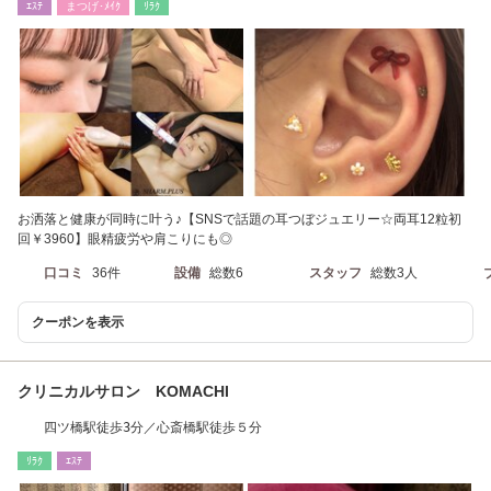
ｴｽﾃ
まつげ･ﾒｲｸ
ﾘﾗｸ
お洒落と健康が同時に叶う♪【SNSで話題の耳つぼジュエリー☆両耳12粒初
回￥3960】眼精疲労や肩こりにも◎
口コミ
36件
設備
総数6
スタッフ
総数3人
クーポンを表示
クリニカルサロン KOMACHI
四ツ橋駅徒歩3分／心斎橋駅徒歩５分
ﾘﾗｸ
ｴｽﾃ