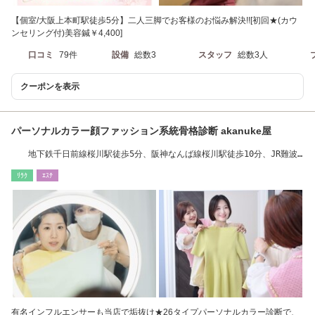
【個室/大阪上本町駅徒歩5分】二人三脚でお客様のお悩み解決!![初回★(カウ
ンセリング付)美容鍼￥4,400]
口コミ
79件
設備
総数3
スタッフ
総数3人
クーポンを表示
パーソナルカラー顔ファッション系統骨格診断 akanuke屋
地下鉄千日前線桜川駅徒歩5分、阪神なんば線桜川駅徒歩10分、JR難波
駅徒歩7分
ﾘﾗｸ
ｴｽﾃ
有名インフルエンサーも当店で垢抜け★26タイプパーソナルカラー診断で、