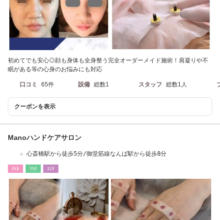
初めてでも安心◎顔も身体も全身整う完全オーダーメイド施術！肩凝りや不
眠がある等の心身のお悩みにも対応
口コミ
65件
設備
総数1
スタッフ
総数1人
クーポンを表示
Manoハンドケアサロン
☆ 心斎橋駅から徒歩5分/御堂筋線なんば駅から徒歩8分
ﾈｲﾙ
ﾘﾗｸ
ｴｽﾃ