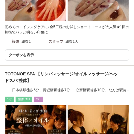
初めてのエイジングケアに♪全5工程のお試しショートコースが大人気★1回の
施術でパッと明るい印象に
設備
総数1
スタッフ
総数1人
クーポンを表示
TOTONOE SPA 【リンパマッサージ/オイルマッサージ/ヘッ
ドスパ/整体】
日本橋駅徒歩6分、長堀橋駅徒歩7分 、心斎橋駅徒歩10分、なんば駅徒
歩12分
ﾘﾗｸ
整体･ｶｲﾛ
ｴｽﾃ