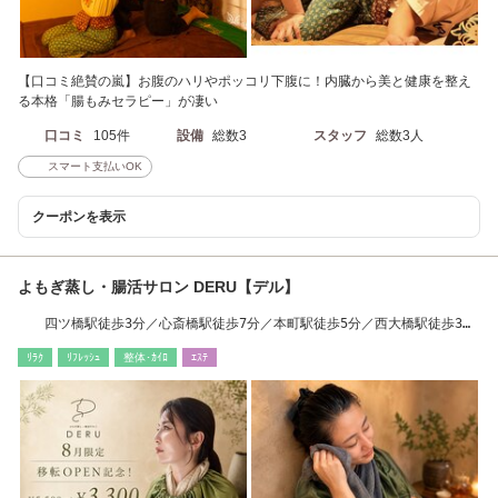
【口コミ絶賛の嵐】お腹のハリやポッコリ下腹に！内臓から美と健康を整え
る本格「腸もみセラピー」が凄い
口コミ
105件
設備
総数3
スタッフ
総数3人
スマート支払いOK
クーポンを表示
よもぎ蒸し・腸活サロン DERU【デル】
四ツ橋駅徒歩3分／心斎橋駅徒歩7分／本町駅徒歩5分／西大橋駅徒歩3分
【よもぎ蒸し】
ﾘﾗｸ
ﾘﾌﾚｯｼｭ
整体･ｶｲﾛ
ｴｽﾃ