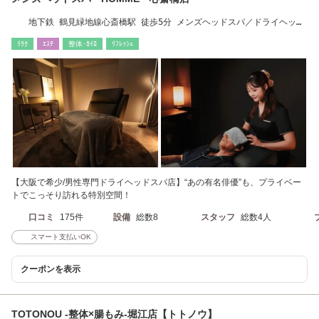
地下鉄 鶴見緑地線心斎橋駅 徒歩5分 メンズヘッドスパ／ドライヘッド
スパ大阪
ﾘﾗｸ
ｴｽﾃ
整体･ｶｲﾛ
ﾘﾌﾚｯｼｭ
【大阪で希少/男性専門ドライヘッドスパ店】“あの有名俳優”も、プライベー
トでこっそり訪れる特別空間！
口コミ
175件
設備
総数8
スタッフ
総数4人
スマート支払いOK
クーポンを表示
TOTONOU -整体×腸もみ-堀江店【トトノウ】