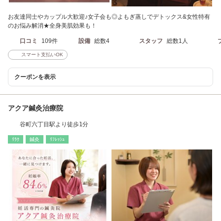
お友達同士やカップル大歓迎♪女子会も◎よもぎ蒸しでデトックス&女性特有
のお悩み解消★全身美肌効果も！
口コミ
109件
設備
総数4
スタッフ
総数1人
スマート支払いOK
クーポンを表示
アクア鍼灸治療院
谷町六丁目駅より徒歩1分
ﾘﾗｸ
鍼灸
ﾘﾌﾚｯｼｭ