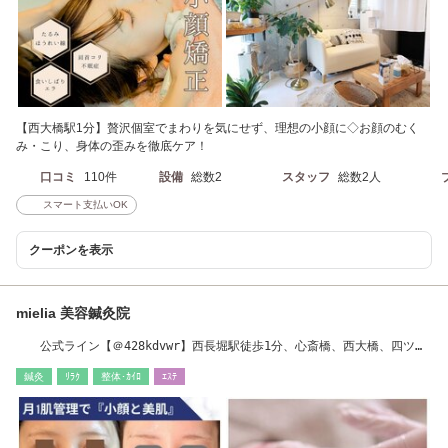
【西大橋駅1分】贅沢個室でまわりを気にせず、理想の小顔に◇お顔のむく
み・こり、身体の歪みを徹底ケア！
口コミ
110件
設備
総数2
スタッフ
総数2人
スマート支払いOK
クーポンを表示
mielia 美容鍼灸院
公式ライン【＠428kdvwr】西長堀駅徒歩1分、心斎橋、西大橋、四ツ橋
や難波からも◎！
鍼灸
ﾘﾗｸ
整体･ｶｲﾛ
ｴｽﾃ