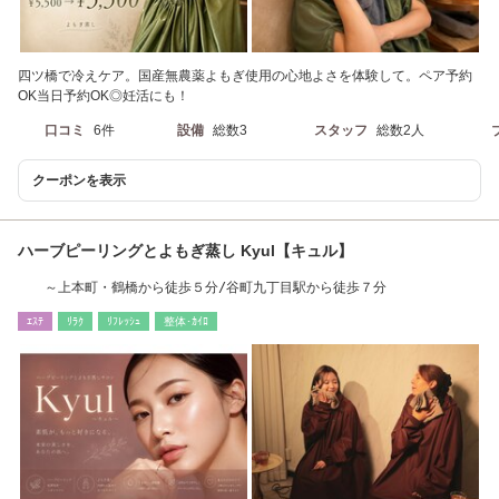
四ツ橋で冷えケア。国産無農薬よもぎ使用の心地よさを体験して。ペア予約
OK当日予約OK◎妊活にも！
口コミ
6件
設備
総数3
スタッフ
総数2人
クーポンを表示
ハーブピーリングとよもぎ蒸し Kyul【キュル】
～上本町・鶴橋から徒歩５分/谷町九丁目駅から徒歩７分
ｴｽﾃ
ﾘﾗｸ
ﾘﾌﾚｯｼｭ
整体･ｶｲﾛ