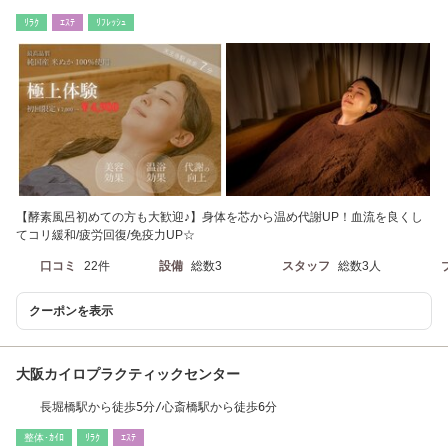
ﾘﾗｸ
ｴｽﾃ
ﾘﾌﾚｯｼｭ
【酵素風呂初めての方も大歓迎♪】身体を芯から温め代謝UP！血流を良くし
てコリ緩和/疲労回復/免疫力UP☆
口コミ
22件
設備
総数3
スタッフ
総数3人
クーポンを表示
大阪カイロプラクティックセンター
長堀橋駅から徒歩5分/心斎橋駅から徒歩6分
整体･ｶｲﾛ
ﾘﾗｸ
ｴｽﾃ