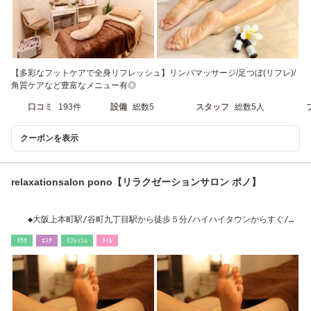
【多彩なフットケアで全身リフレッシュ】リンパマッサージ/足つぼ(リフレ)/
角質ケアなど豊富なメニュー有◎
口コミ
193件
設備
総数5
スタッフ
総数5人
クーポンを表示
relaxationsalon pono【リラクゼーションサロン ポノ】
◆大阪上本町駅/谷町九丁目駅から徒歩５分/ハイハイタウンからすぐ/プ
ライベ-トサロン
ﾘﾗｸ
ｴｽﾃ
ﾘﾌﾚｯｼｭ
ﾈｲﾙ