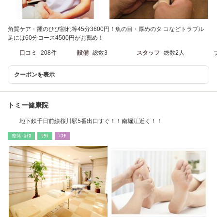
角質ケア・踵のひび割れ等45分3600円！魚の目・厚めのタ コなどトラブル
足には60分コース4500円がお薦め！
口コミ
208件
設備
総数3
スタッフ
総数2人
クーポンを表示
トミー健康院
地下鉄千日前線桜川駅5番出口すぐ！！南堀江近く！！
整体･ｶｲﾛ
ﾘﾗｸ
ｴｽﾃ