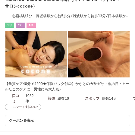
サロンcocone）
心斎橋駅1分・長堀橋駅から徒5歩分/難波駅から徒歩13分/日本橋駅から
徒歩15分
ﾘﾗｸ
ｴｽﾃ
ﾈｲﾙ
【角質ケア40分￥4200★保湿パック付◎】かかとのガサガサ・魚の目・ヒー
ルたこのケアに！男性にも大人気♪
口コ
1082
設備
総数10
スタッフ
総数14人
ミ
件
スマート支払いOK
クーポンを表示