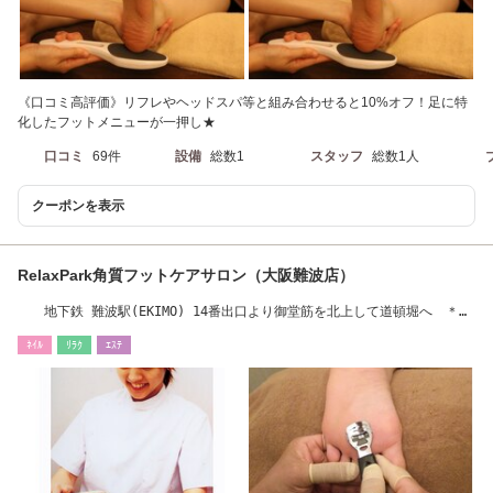
《口コミ高評価》リフレやヘッドスパ等と組み合わせると10%オフ！足に特
化したフットメニューが一押し★
口コミ
69件
設備
総数1
スタッフ
総数1人
クーポンを表示
RelaxPark角質フットケアサロン（大阪難波店）
地下鉄 難波駅(EKIMO) 14番出口より御堂筋を北上して道頓堀へ ＊お
電話06-6484-2330
ﾈｲﾙ
ﾘﾗｸ
ｴｽﾃ