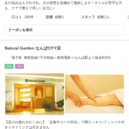
足の悩みは人それぞれ。爪の状態を見極めて施術します！ネイルが苦手な方
も、ケアで整えて美しい足元に♪
口コミ
190件
設備
総数1
スタッフ
総数1人
クーポンを表示
Natural Garden なんばCITY店
地下鉄 御堂筋線/千日前線＝南海電鉄＝なんば駅より徒歩約5分
ﾘﾗｸ
ｴｽﾃ
【足のお疲れ＆むくみに】「足集中コース65分」で脚スッキリ♪フットバス付
き☆※ドリンクは付きません