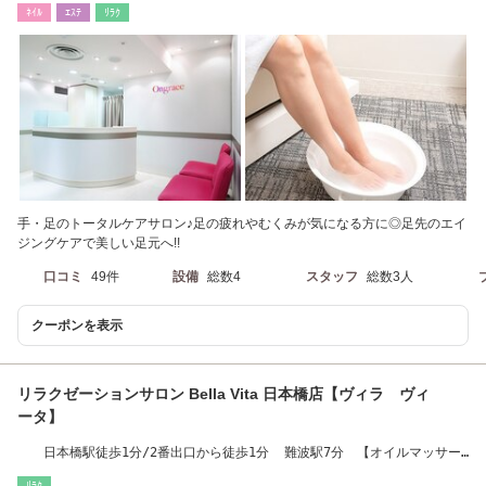
ﾈｲﾙ
ｴｽﾃ
ﾘﾗｸ
手・足のトータルケアサロン♪足の疲れやむくみが気になる方に◎足先のエイ
ジングケアで美しい足元へ!!
口コミ
49件
設備
総数4
スタッフ
総数3人
クーポンを表示
リラクゼーションサロン Bella Vita 日本橋店【ヴィラ ヴィ
ータ】
日本橋駅徒歩1分/2番出口から徒歩1分 難波駅7分 【オイルマッサー
ジ/マッサージ】
ﾘﾗｸ