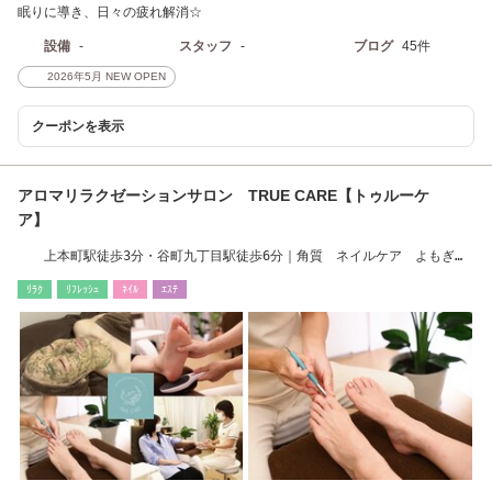
眠りに導き、日々の疲れ解消☆
設備
-
スタッフ
-
ブログ
45件
2026年5月 NEW OPEN
クーポンを表示
アロマリラクゼーションサロン TRUE CARE【トゥルーケ
ア】
上本町駅徒歩3分・谷町九丁目駅徒歩6分｜角質 ネイルケア よもぎ蒸
し ヘッド他
ﾘﾗｸ
ﾘﾌﾚｯｼｭ
ﾈｲﾙ
ｴｽﾃ