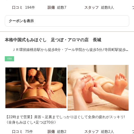
口コミ
194件
設備
総数7
スタッフ
総数8人
クーポンを表示
本格中国式もみほぐし 足つぼ・アロマの店 長城
ＪＲ環状線桃谷駅から徒歩8分・プール学院から徒歩5分/寺田町駅徒歩
13分
ﾘﾗｸ
【22時まで営業】肩首～足裏までしっかりほぐして全身の疲れがスッキリ!
《全身もみほぐし+足つぼ70分》
口コミ
75件
設備
総数2
スタッフ
総数2人