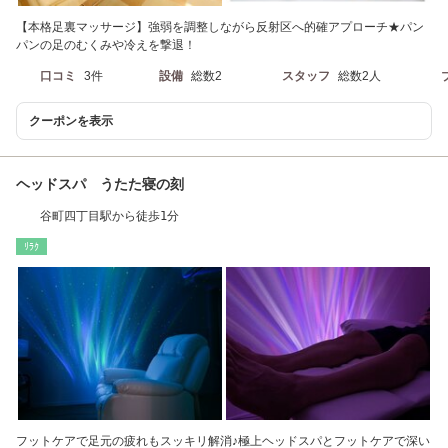
【本格足裏マッサージ】強弱を調整しながら反射区へ的確アプローチ★パン
パンの足のむくみや冷えを撃退！
口コミ
3件
設備
総数2
スタッフ
総数2人
クーポンを表示
ヘッドスパ うたた寝の刻
谷町四丁目駅から徒歩1分
ﾘﾗｸ
フットケアで足元の疲れもスッキリ解消♪極上ヘッドスパとフットケアで深い