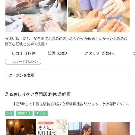
分厚い爪・深爪・変色爪でお悩みの方へ◎なかなか改善しなかったお悩みは
豊富な経験と技術で改善！
口コミ
117件
設備
総数3
スタッフ
総数4人
スマート支払いOK
クーポンを表示
足＆おしりケア専門店 利休 足軽店
【朝5時まで】難波駅徒歩3分/心斎橋駅徒歩6分/フットケア専門/ペア大
人気
ﾘﾗｸ
整体･ｶｲﾛ
ﾘﾌﾚｯｼｭ