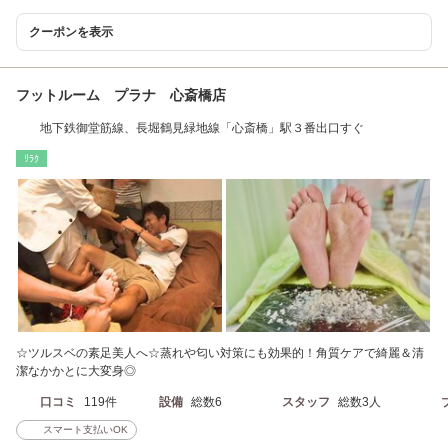
クーポンを表示
フットルーム プラナ 心斎橋店
地下鉄御堂筋線、長堀鶴見緑地線「心斎橋」駅３番出口すぐ
ﾘﾗｸ
☆ツルスベの素足美人へ☆蒸れや匂い対策にも効果的！角質ケアで綺麗＆清
潔なかかとに大変身◎
口コミ
119件
設備
総数6
スタッフ
総数3人
スマート支払いOK