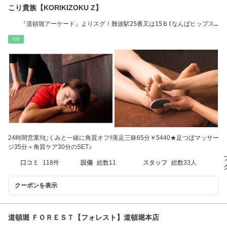
こり貴族【KORIKIZOKU Z】
『道頓堀アーケード』よりスグ！難波駅25番又は15Ｂ(なんばヒップス)
出口より徒歩1分
ﾘﾗｸ
24時間営業!!むくみと一緒に角質オフ!!美足三昧65分￥5440★足つぼマッサー
ジ35分＋角質ケア30分のSET♪
口コミ
118件
設備
総数11
スタッフ
総数33人
クーポンを表示
道頓堀 ＦＯＲＥＳＴ【フォレスト】道頓堀本店