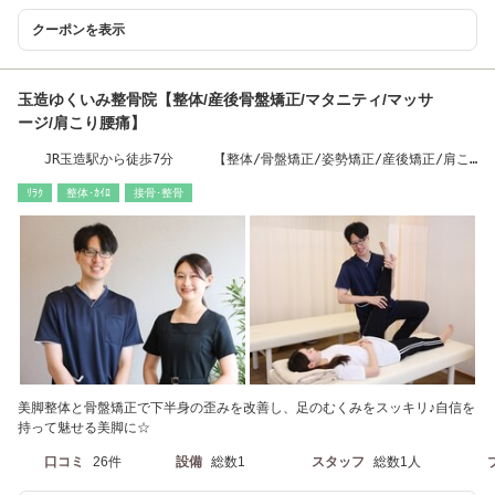
クーポンを表示
玉造ゆくいみ整骨院【整体/産後骨盤矯正/マタニティ/マッサ
ージ/肩こり腰痛】
JR玉造駅から徒歩7分 【整体/骨盤矯正/姿勢矯正/産後矯正/肩こ
り/首コリ/腰痛】
ﾘﾗｸ
整体･ｶｲﾛ
接骨･整骨
美脚整体と骨盤矯正で下半身の歪みを改善し、足のむくみをスッキリ♪自信を
持って魅せる美脚に☆
口コミ
26件
設備
総数1
スタッフ
総数1人