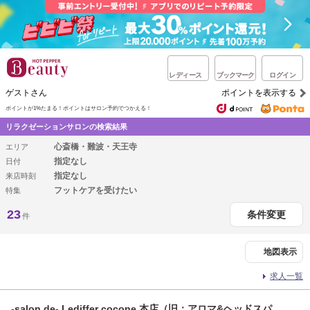
レディース
ブックマーク
ログイン
ゲストさん
ポイントを表示する
ポイントが1%たまる！
ポイントはサロン予約でつかえる！
リラクゼーションサロンの検索結果
心斎橋・難波・天王寺
エリア
指定なし
日付
指定なし
来店時刻
フットケアを受けたい
特集
23
条件変更
件
地図表示
求人一覧
-salon de- Lediffer cocone 本店（旧：アロマ&ヘッドスパ