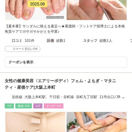
【夏本番】サンダルに映える素足へ★看護師・フットケア指導士による本格
角質ケアでガサガサかかとを卒業♪
口コミ
101件
設備
総数1
スタッフ
総数1人
スマート支払いOK
クーポンを表示
女性の健康美容〈エアリーボディ〉フェム・よもぎ・マタニ
ティ・産後ケア|大阪上本町
近鉄線 大阪上本町駅、千日前・谷町線 谷町九丁目駅 11号出口/JR 鶴
橋駅 から徒歩10分
ﾘﾗｸ
整体･ｶｲﾛ
ｴｽﾃ
まつげ･ﾒｲｸ