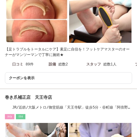
【足トラブルをトータルにケア】素足に自信を！フットケアマスターのオー
ナーがマンツーマンで丁寧に施術★
口コミ
89件
設備
総数2
スタッフ
総数1人
クーポンを表示
巻き爪補正店 天王寺店
JR/近鉄/大阪メトロ/御堂筋線「天王寺駅」徒歩5分・谷町線「阿倍野
駅」地下直結
ﾈｲﾙ
ﾘﾗｸ