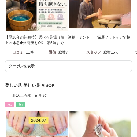
【歴26年の熟練技】選べる足湯（柚・酒粕・ミント）→深層フットケアで極
上の休息◆終電後もOK・朝5時まで
口コミ
11件
設備
総数7
スタッフ
総数15人
クーポンを表示
美しい爪 美しい足 VISOK
JR天王寺駅 徒歩3分
ﾈｲﾙ
ﾘﾗｸ