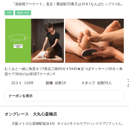
『道頓堀アーケード』直近！難波駅25番又は15Ｂ(なんばヒップス)出口
より徒歩スグ！
ﾘﾗｸ
整体･ｶｲﾛ
むくみと一緒に角質オフ!!美足三昧65分￥5440★足つぼマッサージ35分＋角
質ケア30分のお得SETクーポン!!
口コミ
110件
設備
総数16
スタッフ
総数55人
クーポンを表示
オングレース 大丸心斎橋店
大阪メトロ心斎橋駅徒歩1分 ネイル/ネイルケア/ハンドケア/フット/エ
イジングケア