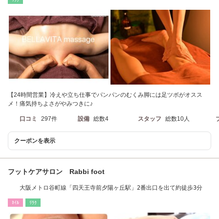
【24時間営業】冷えや立ち仕事でパンパンのむくみ脚には足ツボがオスス
メ！痛気持ちよさがやみつきに♪
口コミ
297件
設備
総数4
スタッフ
総数10人
クーポンを表示
フットケアサロン Rabbi foot
大阪メトロ谷町線「四天王寺前夕陽ヶ丘駅」2番出口を出て約徒歩3分
ﾈｲﾙ
ﾘﾗｸ