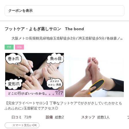
クーポンを表示
フットケア・よもぎ蒸しサロン The bond
大阪メトロ長堀鶴見緑地線玉造駅徒歩2分/JR玉造駅徒歩5分/各線森ノ宮
駅徒歩10分
ﾘﾗｸ
ﾈｲﾙ
【完全プライベートサロン】丁寧なフットケアでがさがさしていたかかとも
ふわふわに♪玉造駅近でアクセス◎
口コミ
71件
設備
総数2
スタッフ
総数1人
スマート支払いOK