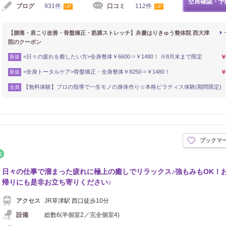
空席確認・予
ブログ
931件
口コミ
112件
UP
UP
【腰痛・肩こり改善・骨盤矯正・筋膜ストレッチ】弁慶はりきゅう整体院 西大津
院のクーポン
<日々の疲れを癒したい方>全身整体￥6600⇒￥1480！ ※8月末まで限定
￥
新規
<全身トータルケア>骨盤矯正・全身整体￥8250⇒￥1480！
￥
新規
【無料体験】プロの指導で一生モノの身体作り☆本格ピラティス体験(期間限定)
全員
ブックマ
シュ
整体・カイロ
日々の仕事で溜まった疲れに極上の癒しでリラックス♪強もみもOK！
帰りにも是非お立ち寄りください♪
アクセス
JR草津駅 西口徒歩10分
設備
総数6(半個室2／完全個室4)