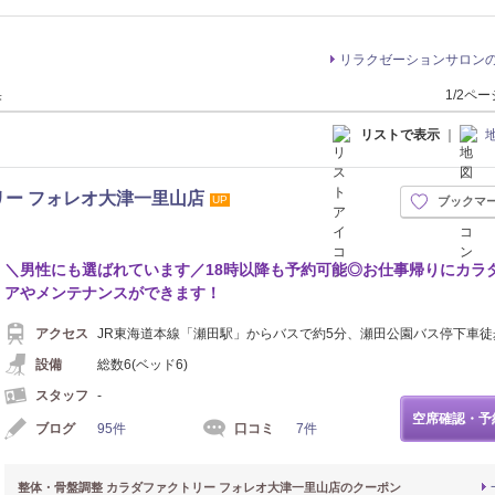
リラクゼーションサロン
果
1/2ペ
リストで表示
｜
リー フォレオ大津一里山店
UP
ブックマ
＼男性にも選ばれています／18時以降も予約可能◎お仕事帰りにカラ
アやメンテナンスができます！
アクセス
JR東海道本線「瀬田駅」からバスで約5分、瀬田公園バス停下車徒
設備
総数6(ベッド6)
スタッフ
-
空席確認・予
ブログ
95件
口コミ
7件
整体・骨盤調整 カラダファクトリー フォレオ大津一里山店のクーポン