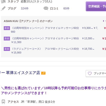
スタッフ
総数10人(スタッフ10人)
空席確認・予
ブログ
324件
口コミ
60件
ASIAN KUU【アジアン クー】のクーポン
《13周年特別キャンペーン》アロマオイルマッサージ60分 ￥9,300→￥7,
￥
新規
900
《13周年特別キャンペーン》アロマオイルマッサージ90分 ￥13,300→
￥1
新規
￥11,300
《ラグジュアリーコース》 アロマ60＋クリームバス60分 ￥18,700→
￥1
新規
￥15,900
リー 草津エイスクエア店
UP
ブックマ
＼男性にも選ばれています／18時以降も予約可能◎お仕事帰りにカラ
アやメンテナンスができます！
アクセス
JR「草津駅」西口 徒歩1分