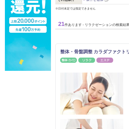
※日付未定では指定できません
21
件あります - リラクゼーションの検索結
整体・骨盤調整 カラダファクト
整体・カイロ
リラク
エステ