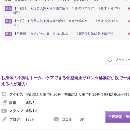
【平祝日】 ★定番人気★目肩腰の疲れ・辛さの根本ケア 《整体60分 398
￥
新規
0円》
【土日】 ★定番人気★目肩腰の疲れ・辛さの根本ケア 《整体60分 4980
￥
新規
円》
【平祝日】 ガチガチな肩こりのお悩みに 《肩甲骨整体60分 3980円》
￥
新規
ブックマ
お身体の不調をトータルケアできる骨盤矯正サロン☆酵素浴併設で一
えるのが魅力♪
アクセス
守山駅より車で約20分 堅田駅より車で約10分【無料駐車場完備
設備
総数3
スタッフ
総数1人
空席確認・予
ブログ
189件
口コミ
40件