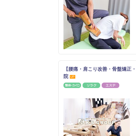
【腰痛・肩こり改善・骨盤矯正・
院
UP
整体・カイロ
リラク
エステ