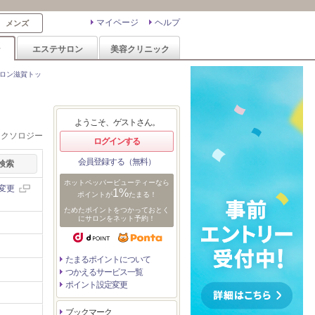
マイページ
ヘルプ
メンズ
ン
エステサロン
美容クリニック
ロン滋賀トッ
ようこそ、ゲストさん。
レクソロジー
ログインする
会員登録する（無料）
ホットペッパービューティーなら
変更
1%
ポイントが
たまる！
ためたポイントをつかっておとく
にサロンをネット予約！
たまるポイントについて
つかえるサービス一覧
ポイント設定変更
ブックマーク