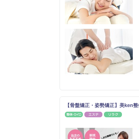
【骨盤矯正・姿勢矯正】美ken
整体・カイロ
エステ
リラク