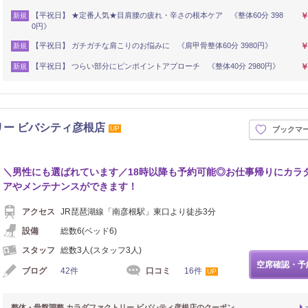
【平祝日】 ★定番人気★目肩腰の疲れ・辛さの根本ケア 《整体60分 398
￥
新規
0円》
【平祝日】 ガチガチな肩こりのお悩みに 《肩甲骨整体60分 3980円》
￥
新規
【平祝日】 つらい部分にピンポイントアプローチ 《整体40分 2980円》
￥
新規
リー ビバシティ彦根店
UP
ブックマ
＼男性にも選ばれています／18時以降も予約可能◎お仕事帰りにカラ
アやメンテナンスができます！
アクセス
JR琵琶湖線「南彦根駅」東口より徒歩3分
設備
総数6(ベッド6)
スタッフ
総数3人(スタッフ3人)
空席確認・予
ブログ
42件
口コミ
16件
UP
整体・骨盤調整 カラダファクトリー ビバシティ彦根店のクーポン