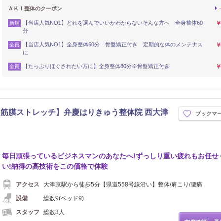
ＡＫＩ整体のクーポン
【当店人気NO1】どれを選んでいいかわからないそんな方へ 全身整体60
￥
新規
分
【当店人気NO1】全身整体60分 骨盤矯正付き 定期的な体のメンテナス
￥
全員
に
【たっぷりほぐされたい方に】全身整体80分※骨盤矯正付き
￥
全員
筋膜ストレッチ】弁慶はりきゅう整体院 西大津
ブックマ
毎日頑張っているビジネスマンのあなたへ!ずっしり重い疲れもお任せ
い!納得の高技術をこの価格で体験
アクセス
大津京駅から徒歩5分【県道558号線沿い】整体/肩こり/腰痛
設備
総数9(ベッド9)
スタッフ
総数3人