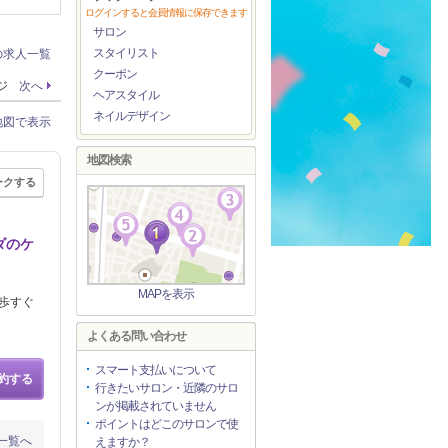
ログインすると会員情報に保存できます
サロン
スタイリスト
の求人一覧
クーポン
ージ
次へ
ヘアスタイル
ネイルデザイン
地図で表示
地図検索
ークする
ダのケ
MAPを表示
歩すぐ
よくある問い合わせ
スマート支払いについて
約する
行きたいサロン・近隣のサロ
ンが掲載されていません
ポイントはどこのサロンで使
一覧へ
えますか？