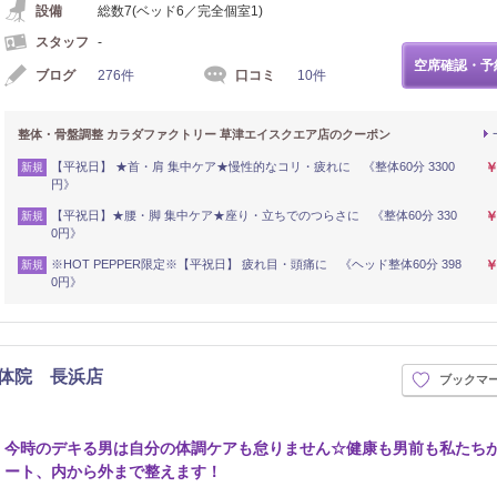
設備
総数7(ベッド6／完全個室1)
スタッフ
-
空席確認・予
ブログ
276件
口コミ
10件
整体・骨盤調整 カラダファクトリー 草津エイスクエア店のクーポン
【平祝日】 ★首・肩 集中ケア★慢性的なコリ・疲れに 《整体60分 3300
￥
新規
円》
【平祝日】★腰・脚 集中ケア★座り・立ちでのつらさに 《整体60分 330
￥
新規
0円》
※HOT PEPPER限定※【平祝日】 疲れ目・頭痛に 《ヘッド整体60分 398
￥
新規
0円》
整体院 長浜店
ブックマ
今時のデキる男は自分の体調ケアも怠りません☆健康も男前も私たち
ート、内から外まで整えます！