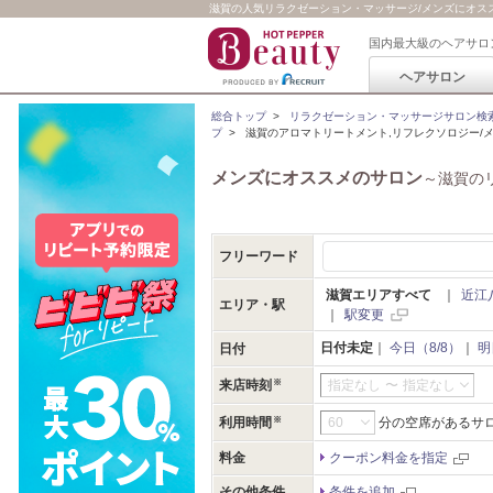
滋賀の人気リラクゼーション・マッサージ/メンズにオススメの
国内最大級のヘアサロ
ヘアサロン
総合トップ
>
リラクゼーション・マッサージサロン検
プ
>
滋賀のアロマトリートメント,リフレクソロジー/
メンズにオススメのサロン
～滋賀の
フリーワード
滋賀エリアすべて
｜
近江
エリア・駅
｜
駅変更
日付未定
｜
今日（8/8）
｜
明
日付
来店時刻
指定なし
〜
指定なし
利用時間
分の空席があるサ
料金
クーポン料金を指定
その他条件
条件を追加