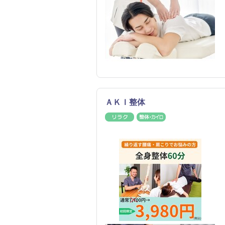
ＡＫＩ整体
リラク
整体・カイロ