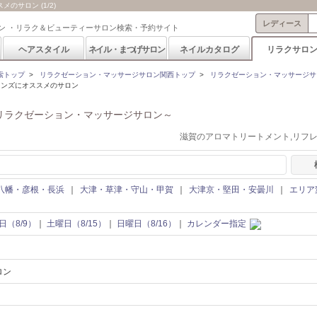
サロン (1/2)
レディース
ン ・リラク＆ビューティーサロン検索・予約サイト
ヘアスタイル
ネイル・まつげサロン
ネイルカタログ
リラクサロ
索トップ
>
リラクゼーション・マッサージサロン関西トップ
>
リラクゼーション・マッサージサ
メンズにオススメのサロン
リラクゼーション・マッサージサロン～
滋賀のアロマトリートメント,リフ
八幡・彦根・長浜
｜
大津・草津・守山・甲賀
｜
大津京・堅田・安曇川
｜
エリア
日（8/9）
｜
土曜日（8/15）
｜
日曜日（8/16）
｜
カレンダー指定
ロン