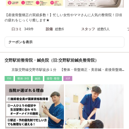
【産後骨盤矯正の実績多数！】忙しい女性やママさんに人気の整骨院！日頃
の疲れをじっくり癒します★
口コミ
349件
設備
総数6
スタッフ
総数5人
クーポンを表示
交野駅前整骨院・鍼灸院（旧:交野駅前鍼灸整骨院）
京阪交野線交野市駅徒歩１分 【整体・骨盤矯正・美容鍼・産後骨盤矯
正・姿勢矯正】
ﾘﾗｸ
整体･ｶｲﾛ
鍼灸
接骨･整骨
ｴｽﾃ