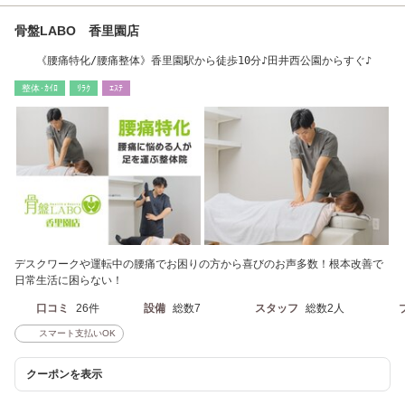
骨盤LABO 香里園店
《腰痛特化/腰痛整体》香里園駅から徒歩10分♪田井西公園からすぐ♪
整体･ｶｲﾛ
ﾘﾗｸ
ｴｽﾃ
デスクワークや運転中の腰痛でお困りの方から喜びのお声多数！根本改善で
日常生活に困らない！
口コミ
26件
設備
総数7
スタッフ
総数2人
スマート支払いOK
クーポンを表示