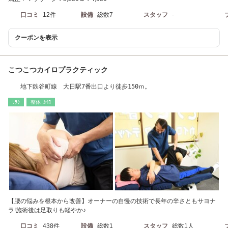
口コミ
12件
設備
総数7
スタッフ
-
クーポンを表示
こつこつカイロプラクティック
地下鉄谷町線 大日駅7番出口より徒歩150ｍ。
ﾘﾗｸ
整体･ｶｲﾛ
【腰の悩みを根本から改善】オーナーの自慢の技術で長年の辛さともサヨナ
ラ!施術後は足取りも軽やか♪
口コミ
438件
設備
総数1
スタッフ
総数1人