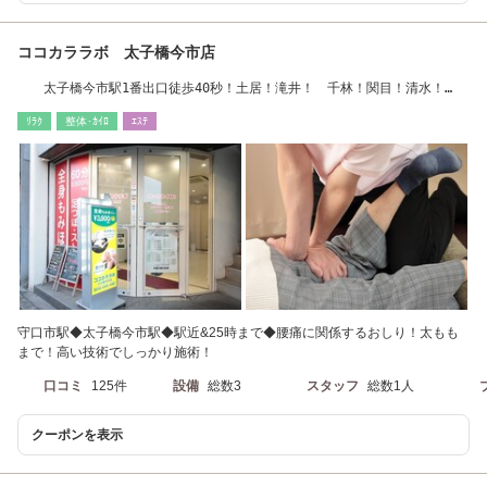
ココカララボ 太子橋今市店
太子橋今市駅1番出口徒歩40秒！土居！滝井！ 千林！関目！清水！
旭！東淀川.大道豊里
ﾘﾗｸ
整体･ｶｲﾛ
ｴｽﾃ
守口市駅◆太子橋今市駅◆駅近&25時まで◆腰痛に関係するおしり！太もも
まで！高い技術でしっかり施術！
口コミ
125件
設備
総数3
スタッフ
総数1人
クーポンを表示