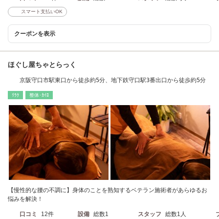
スマート支払いOK
クーポンを表示
ほぐし屋ちゃとらっく
京阪守口市駅東口から徒歩約5分、地下鉄守口駅3番出口から徒歩約5分
ﾘﾗｸ
整体･ｶｲﾛ
【慢性的な腰の不調に】身体のことを熟知するベテラン施術者があらゆるお
悩みを解決！
口コミ
12件
設備
総数1
スタッフ
総数1人