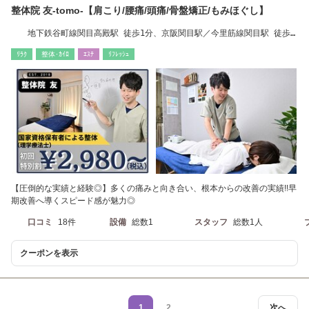
整体院 友-tomo-【肩こり/腰痛/頭痛/骨盤矯正/もみほぐし】
地下鉄谷町線関目高殿駅 徒歩1分、京阪関目駅／今里筋線関目駅 徒歩7
分
ﾘﾗｸ
整体･ｶｲﾛ
ｴｽﾃ
ﾘﾌﾚｯｼｭ
【圧倒的な実績と経験◎】多くの痛みと向き合い、根本からの改善の実績!!早
期改善へ導くスピード感が魅力◎
口コミ
18件
設備
総数1
スタッフ
総数1人
クーポンを表示
1
2
次へ