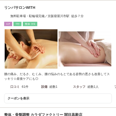
リンパサロンWITH
無料駐車場・駐輪場完備／京阪寝屋川市駅 徒歩７分
ｴｽﾃ
ﾘﾗｸ
整体･ｶｲﾛ
腰の痛み、だるさ、むくみ、腰の悩みのもとである姿勢の悪さも改善してス
ッキリ☆産後ケアにも◎
口コミ
61件
設備
総数1
スタッフ
総数1人
クーポンを表示
整体・骨盤調整 カラダファクトリー 関目高殿店