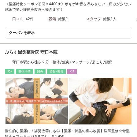
《腰痛特化クーポン初回￥4400★》ボキボキ音を鳴らさない！痛みが少ない
施術で辛い腰痛を改善へ導きます！
口コミ
42件
設備
総数1
スタッフ
総数1人
クーポンを表示
ぷらす鍼灸整骨院 守口本院
守口市駅から徒歩２分 整体/鍼灸/マッサージ/肩こり/腰痛
ﾘﾗｸ
整体･ｶｲﾛ
鍼灸
接骨･整骨
ｴｽﾃ
慢性的な腰痛に！姿勢改善にも◎【腰痛・骨盤の歪み改善】医師監修☆骨盤
矯正＋マッサージ￥8,250→￥4,950