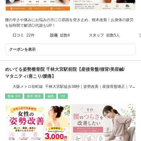
腰の辛さや痛みにお悩みの方に◎原因を突き止め、根本改善！お身体の疲労
を短時間で解消◎代謝もUP！
口コミ
22件
設備
総数8
スタッフ
総数5人
クーポンを表示
めいてる姿勢整骨院 千林大宮駅前院【産後骨盤/猫背/美容鍼/
マタニティ/肩こり/腰痛】
大阪メトロ谷町線 千林大宮駅徒歩30秒｜姿勢改善｜産後骨盤矯正｜マ
タニティ整体｜
整体･ｶｲﾛ
接骨･整骨
鍼灸
ﾘﾗｸ