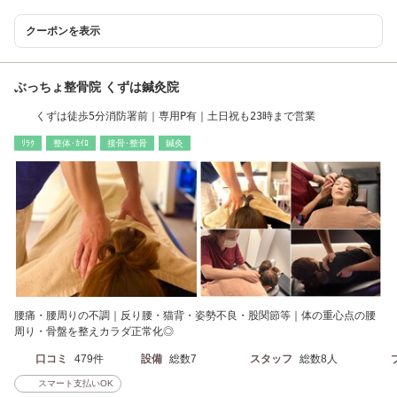
クーポンを表示
ぶっちょ整骨院 くずは鍼灸院
くずは徒歩5分消防署前｜専用P有｜土日祝も23時まで営業
ﾘﾗｸ
整体･ｶｲﾛ
接骨･整骨
鍼灸
腰痛・腰周りの不調｜反り腰・猫背・姿勢不良・股関節等｜体の重心点の腰
周り・骨盤を整えカラダ正常化◎
口コミ
479件
設備
総数7
スタッフ
総数8人
スマート支払いOK