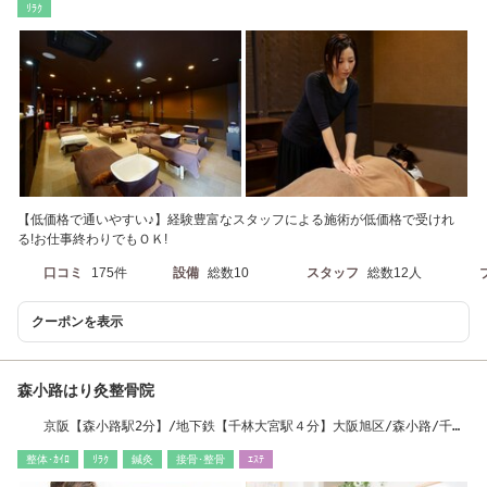
ﾘﾗｸ
【低価格で通いやすい♪】経験豊富なスタッフによる施術が低価格で受けれ
る!お仕事終わりでもＯＫ!
口コミ
175件
設備
総数10
スタッフ
総数12人
クーポンを表示
森小路はり灸整骨院
京阪【森小路駅2分】/地下鉄【千林大宮駅４分】大阪旭区/森小路/千林
大宮/肩こり/腰痛
整体･ｶｲﾛ
ﾘﾗｸ
鍼灸
接骨･整骨
ｴｽﾃ