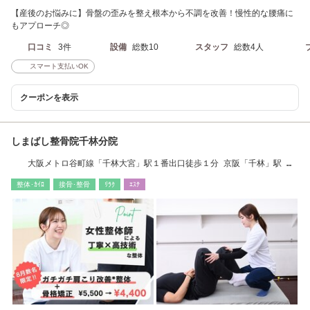
【産後のお悩みに】骨盤の歪みを整え根本から不調を改善！慢性的な腰痛に
もアプローチ◎
口コミ
3件
設備
総数10
スタッフ
総数4人
スマート支払いOK
クーポンを表示
しまばし整骨院千林分院
大阪メトロ谷町線「千林大宮」駅１番出口徒歩１分 京阪「千林」駅 西
出口 徒歩7分
整体･ｶｲﾛ
接骨･整骨
ﾘﾗｸ
ｴｽﾃ