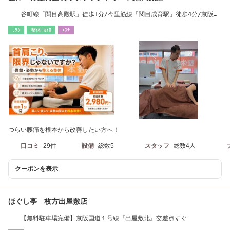
谷町線「関目高殿駅」徒歩1分/今里筋線「関目成育駅」徒歩4分/京阪
「関目駅」徒歩4分
ﾘﾗｸ
整体･ｶｲﾛ
ｴｽﾃ
つらい腰痛を根本から改善したい方へ！
口コミ
29件
設備
総数5
スタッフ
総数4人
クーポンを表示
ほぐし亭 枚方出屋敷店
【無料駐車場完備】京阪国道１号線『出屋敷北』交差点すぐ