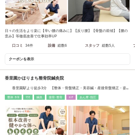
日々の生活をより楽に【辛い腰の痛みに】【反り腰】【骨盤の前傾】【腰の
歪み】等徹底改善で仕事効率UP
口コミ
34件
設備
総数6
スタッフ
総数5人
クーポンを表示
香里園かほりまち整骨院鍼灸院
香里園駅より徒歩3分 【整体・骨盤矯正・美容鍼・産後骨盤矯正・姿勢
矯正・肩こり】
整体･ｶｲﾛ
ﾘﾗｸ
鍼灸
接骨･整骨
ｴｽﾃ
あん摩･指圧