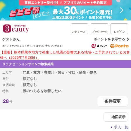
レディース
ブックマーク
ログイン
ゲストさん
ポイントを表示する
ポイントが1%たまる！
ポイントはサロン予約でつかえる！
【重要】熊本県熊本地方で発生した地震の影響のある地域へご予約されているお客
様へ（2026年7月28日）
リラクゼーションサロンの検索結果
門真・枚方・寝屋川・関目・守口・蒲生・鶴見
エリア
指定なし
日付
指定なし
来店時刻
腰のつらさを改善したい
特集
28
条件変更
件
地図表示
求人一覧