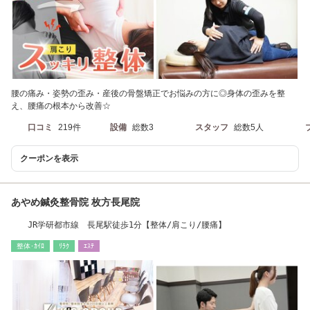
腰の痛み・姿勢の歪み・産後の骨盤矯正でお悩みの方に◎身体の歪みを整
え、腰痛の根本から改善☆
口コミ
219件
設備
総数3
スタッフ
総数5人
クーポンを表示
あやめ鍼灸整骨院 枚方長尾院
JR学研都市線 長尾駅徒歩1分【整体/肩こり/腰痛】
整体･ｶｲﾛ
ﾘﾗｸ
ｴｽﾃ