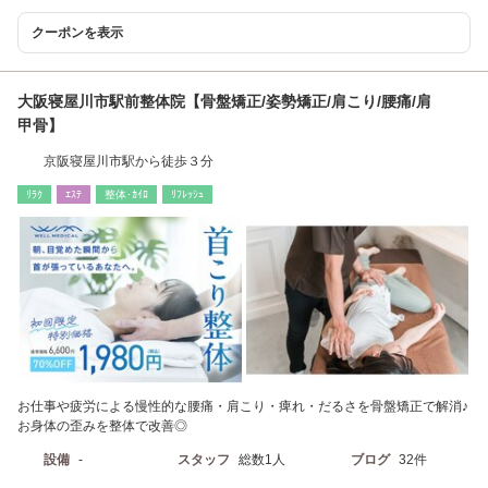
クーポンを表示
大阪寝屋川市駅前整体院【骨盤矯正/姿勢矯正/肩こり/腰痛/肩
甲骨】
京阪寝屋川市駅から徒歩３分
ﾘﾗｸ
ｴｽﾃ
整体･ｶｲﾛ
ﾘﾌﾚｯｼｭ
お仕事や疲労による慢性的な腰痛・肩こり・痺れ・だるさを骨盤矯正で解消♪
お身体の歪みを整体で改善◎
設備
-
スタッフ
総数1人
ブログ
32件