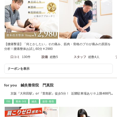
【腰痛撃退】「何とかしたい」その痛み、筋肉・骨格のプロが痛みの原因を
分析！腰痛整体お試し60分￥2980
口コミ
130件
設備
総数5
スタッフ
総数4人
クーポンを表示
for you 鍼灸整骨院 門真院
京阪『大和田駅』or『萱島駅』徒歩5分！ 近隣駐車場あり※上限400円
まで
ﾘﾗｸ
整体･ｶｲﾛ
鍼灸
接骨･整骨