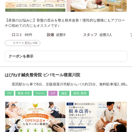
【産後のお悩みに】骨盤の歪みを整え根本改善！慢性的な腰痛にもアプロー
チ◎初めての方にもオススメです♪
口コミ
66件
設備
総数9
スタッフ
総数3人
スマート支払いOK
クーポンを表示
はぴねす鍼灸整骨院 ビバモール寝屋川院
星田駅から車で6分。京阪寝屋川市駅からバス約15分。無料駐車場2,000
台完備。
ﾘﾗｸ
整体･ｶｲﾛ
ﾘﾌﾚｯｼｭ
ｴｽﾃ
鍼灸
接骨･整骨