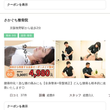
クーポンを表示
さかぐち整骨院
京阪牧野駅から徒歩2分
整体･ｶｲﾛ
接骨･整骨
腰痛特化！急な腰の痛みにも【全身整体+骨盤矯正】どんな腰痛も根本的に改
善いたします◎
口コミ
37件
設備
総数8
スタッフ
総数3人
クーポンを表示