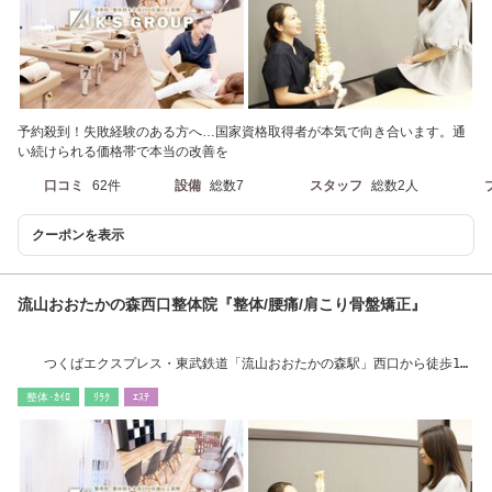
予約殺到！失敗経験のある方へ…国家資格取得者が本気で向き合います。通
い続けられる価格帯で本当の改善を
口コミ
62件
設備
総数7
スタッフ
総数2人
クーポンを表示
流山おおたかの森西口整体院『整体/腰痛/肩こり骨盤矯正』
つくばエクスプレス・東武鉄道「流山おおたかの森駅」西口から徒歩1分
整体/肩こり
整体･ｶｲﾛ
ﾘﾗｸ
ｴｽﾃ