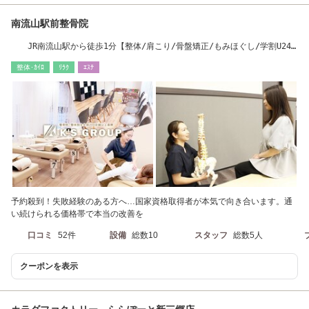
南流山駅前整骨院
JR南流山駅から徒歩1分【整体/肩こり/骨盤矯正/もみほぐし/学割U24/
マッサージ/腰痛】
整体･ｶｲﾛ
ﾘﾗｸ
ｴｽﾃ
予約殺到！失敗経験のある方へ…国家資格取得者が本気で向き合います。通
い続けられる価格帯で本当の改善を
口コミ
52件
設備
総数10
スタッフ
総数5人
クーポンを表示