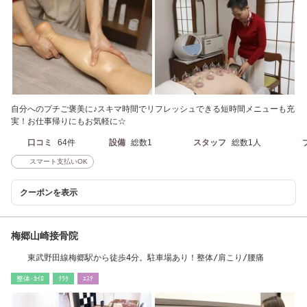
自分へのプチご褒美に♪スキマ時間でリフレッシュできる短時間メニューも充
実！お仕事帰りにもお気軽に☆
口コミ
64件
設備
総数1
スタッフ
総数1人
スマート支払いOK
クーポンを表示
梅郷山崎接骨院
東武野田線梅郷駅から徒歩4分。駐車場あり！整体/肩こり/腰痛
整体･ｶｲﾛ
ﾘﾗｸ
ｴｽﾃ