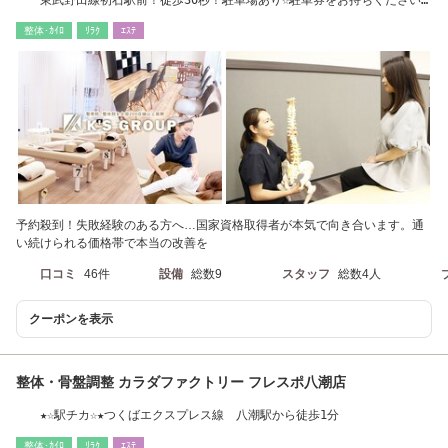
東武野田線初石駅前！徒歩30秒！駐車場あり☆駐車券をお持ちください♪
ベビーカーOK！
整体･ｶｲﾛ
ﾘﾗｸ
ｴｽﾃ
予約殺到！失敗経験のある方へ…国家資格取得者が本気で向き合います。通
い続けられる価格帯で本当の改善を
口コミ
46件
設備
総数9
スタッフ
総数4人
クーポンを表示
整体・骨盤調整 カラダファクトリー フレスポ八潮店
★☆駅チカ☆★つくばエクスプレス線 八潮駅から徒歩1分
整体･ｶｲﾛ
ﾘﾗｸ
ｴｽﾃ