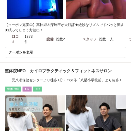
【クーポン充実◎】高技術＆深層圧が大好評★絶妙なリズムでドバッと流す
★眠ってしまう方続出！
口コ
1873
設備
総数2
スタッフ
総数11人
ミ
件
クーポンを表示
整体院NEO カイロプラクティック＆フィットネスサロン
元八潮保健センターより徒歩1分・バス停「八幡小学校前」より徒歩3分
※駐車場３台有り
整体･ｶｲﾛ
ｴｽﾃ
ﾘﾗｸ