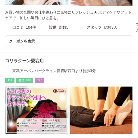
お買い物の合間やお仕事終わりに気軽にリフレッシュ★ ボディケアやフット
ケアで、忙しい毎日にひと息を。
口コミ
104件
設備
総数5
スタッフ
総数3人
クーポンを表示
コリラクーン愛宕店
東武アーバンパークライン愛宕駅西口より徒歩3分
ﾘﾗｸ
整体･ｶｲﾛ
ｴｽﾃ