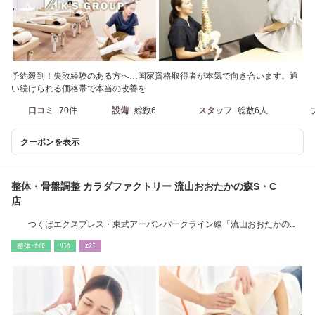
予約殺到！失敗経験のある方へ…国家資格取得者が本気で向き合います。通
い続けられる価格帯で本当の改善を
口コミ
70件
設備
総数6
スタッフ
総数6人
クーポンを表示
整体・骨盤調整 カラダファクトリー 流山おおたかの森S・C
店
つくばエクスプレス・東武アーバンパークライン線「流山おおたかの
森」駅下車徒歩3分
整体･ｶｲﾛ
ﾘﾗｸ
ｴｽﾃ