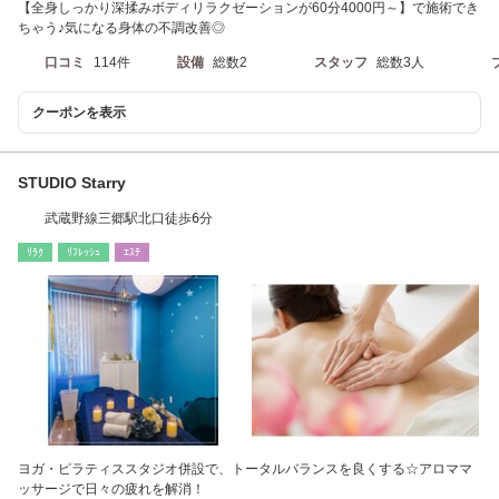
【全身しっかり深揉みボディリラクゼーションが60分4000円～】で施術でき
ちゃう♪気になる身体の不調改善◎
口コミ
114件
設備
総数2
スタッフ
総数3人
クーポンを表示
STUDIO Starry
武蔵野線三郷駅北口徒歩6分
ﾘﾗｸ
ﾘﾌﾚｯｼｭ
ｴｽﾃ
ヨガ・ピラティススタジオ併設で、トータルバランスを良くする☆アロママ
ッサージで日々の疲れを解消！