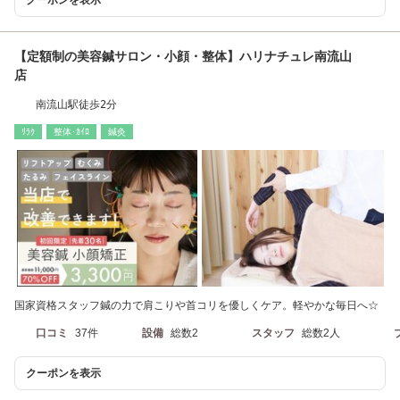
【定額制の美容鍼サロン・小顔・整体】ハリナチュレ南流山
店
南流山駅徒歩2分
ﾘﾗｸ
整体･ｶｲﾛ
鍼灸
国家資格スタッフ鍼の力で肩こりや首コリを優しくケア。軽やかな毎日へ☆
口コミ
37件
設備
総数2
スタッフ
総数2人
クーポンを表示