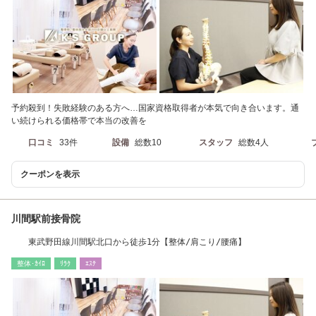
予約殺到！失敗経験のある方へ…国家資格取得者が本気で向き合います。通
い続けられる価格帯で本当の改善を
口コミ
33件
設備
総数10
スタッフ
総数4人
クーポンを表示
川間駅前接骨院
東武野田線川間駅北口から徒歩1分【整体/肩こり/腰痛】
整体･ｶｲﾛ
ﾘﾗｸ
ｴｽﾃ