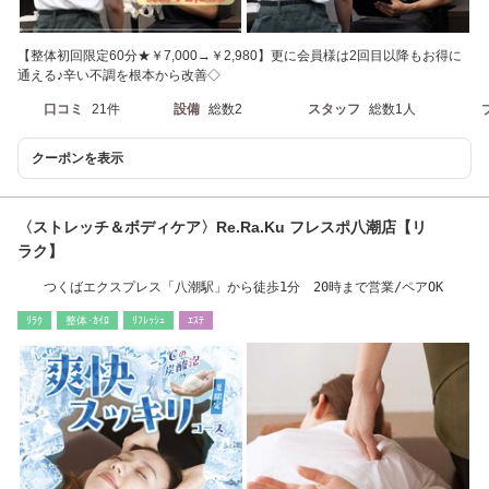
【整体初回限定60分★￥7,000→￥2,980】更に会員様は2回目以降もお得に
通える♪辛い不調を根本から改善◇
口コミ
21件
設備
総数2
スタッフ
総数1人
クーポンを表示
〈ストレッチ＆ボディケア〉Re.Ra.Ku フレスポ八潮店【リ
ラク】
つくばエクスプレス「八潮駅」から徒歩1分 20時まで営業/ペアOK
ﾘﾗｸ
整体･ｶｲﾛ
ﾘﾌﾚｯｼｭ
ｴｽﾃ