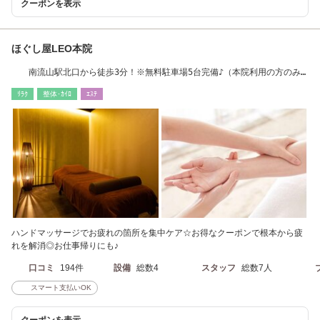
クーポンを表示
ほぐし屋LEO本院
南流山駅北口から徒歩3分！※無料駐車場5台完備♪（本院利用の方のみ
ご利用可）
ﾘﾗｸ
整体･ｶｲﾛ
ｴｽﾃ
ハンドマッサージでお疲れの箇所を集中ケア☆お得なクーポンで根本から疲
れを解消◎お仕事帰りにも♪
口コミ
194件
設備
総数4
スタッフ
総数7人
スマート支払いOK
クーポンを表示