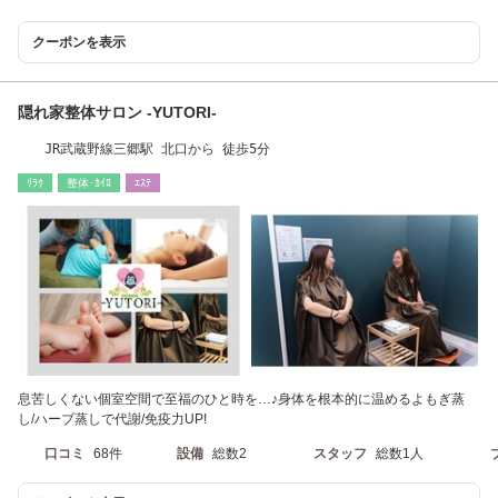
クーポンを表示
隠れ家整体サロン -YUTORI-
JR武蔵野線三郷駅 北口から 徒歩5分
ﾘﾗｸ
整体･ｶｲﾛ
ｴｽﾃ
息苦しくない個室空間で至福のひと時を…♪身体を根本的に温めるよもぎ蒸
し/ハーブ蒸しで代謝/免疫力UP!
口コミ
68件
設備
総数2
スタッフ
総数1人