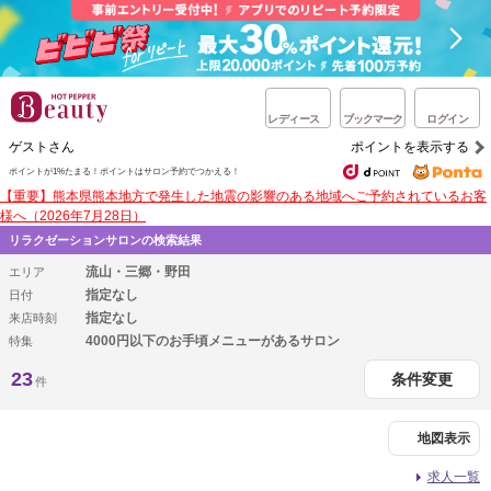
レディース
ブックマーク
ログイン
ゲストさん
ポイントを表示する
ポイントが1%たまる！
ポイントはサロン予約でつかえる！
【重要】熊本県熊本地方で発生した地震の影響のある地域へご予約されているお客
様へ（2026年7月28日）
リラクゼーションサロンの検索結果
流山・三郷・野田
エリア
指定なし
日付
指定なし
来店時刻
4000円以下のお手頃メニューがあるサロン
特集
23
条件変更
件
地図表示
求人一覧