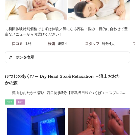
＼初回体験特別価格でまずは体験／気になる部位・悩み・目的に合わせて豊
富なメニューからお選びください！
口コミ
18件
設備
総数4
スタッフ
総数4人
クーポンを表示
ひつじのあくび～ Dry Head Spa＆Relaxation ～流山おおた
かの森
流山おおたかの森駅 西口徒歩5分【東武野田線/つくばエクスプレス
線】駐車・駐輪場◎
ﾘﾗｸ
ｴｽﾃ