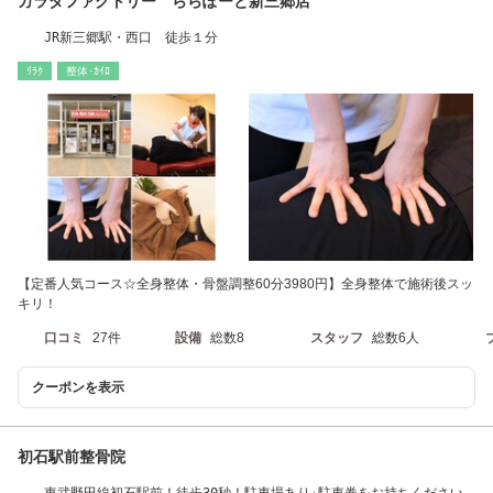
カラダファクトリー ららぽーと新三郷店
JR新三郷駅・西口 徒歩１分
ﾘﾗｸ
整体･ｶｲﾛ
【定番人気コース☆全身整体・骨盤調整60分3980円】全身整体で施術後スッ
キリ！
口コミ
27件
設備
総数8
スタッフ
総数6人
クーポンを表示
初石駅前整骨院