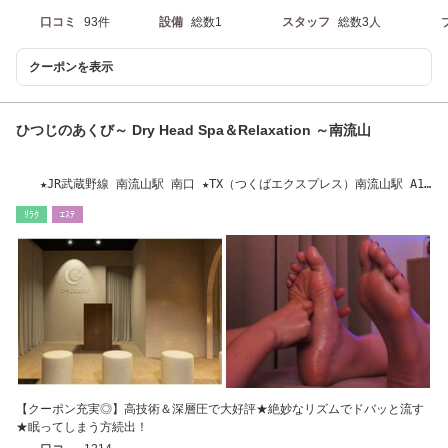
口コミ
93件
設備
総数1
スタッフ
総数3人
クーポンを表示
ひつじのあくび～ Dry Head Spa＆Relaxation ～南流山
★JR武蔵野線 南流山駅 南口 ★TX（つくばエクスプレス）南流山駅 A1
出口 から徒歩3分
ﾘﾗｸ
ｴｽﾃ
【クーポン充実◎】高技術＆深層圧で大好評★絶妙なリズムでドバッと流す
★眠ってしまう方続出！