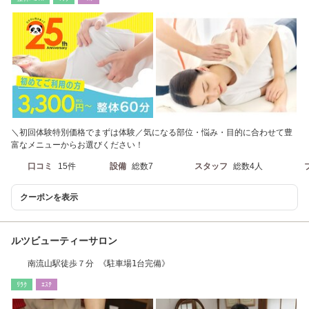
＼初回体験特別価格でまずは体験／気になる部位・悩み・目的に合わせて豊
富なメニューからお選びください！
口コミ
15件
設備
総数7
スタッフ
総数4人
クーポンを表示
ルツビューティーサロン
南流山駅徒歩７分 《駐車場1台完備》
ﾘﾗｸ
ｴｽﾃ