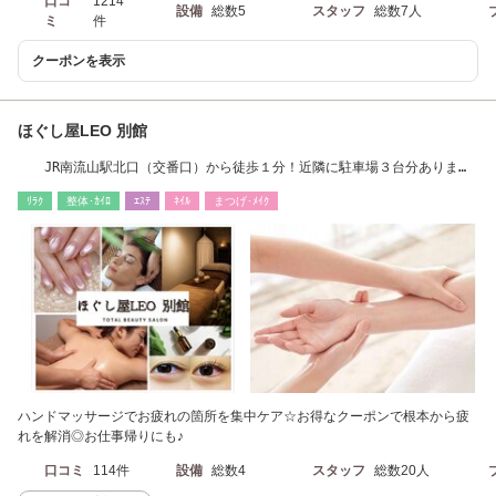
口コ
1214
設備
総数5
スタッフ
総数7人
ミ
件
クーポンを表示
ほぐし屋LEO 別館
JR南流山駅北口（交番口）から徒歩１分！近隣に駐車場３台分ありま
す！（無料）
ﾘﾗｸ
整体･ｶｲﾛ
ｴｽﾃ
ﾈｲﾙ
まつげ･ﾒｲｸ
ハンドマッサージでお疲れの箇所を集中ケア☆お得なクーポンで根本から疲
れを解消◎お仕事帰りにも♪
口コミ
114件
設備
総数4
スタッフ
総数20人