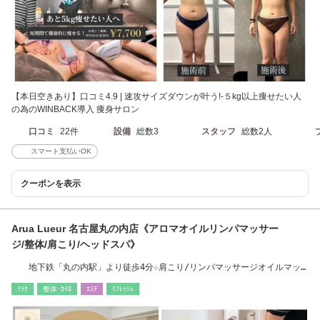
【本日空きあり】口コミ4.9 | 速攻サイズダウンが叶う!-５kg以上痩せたい人
の為のWINBACK導入 痩身サロン
口コミ
22件
設備
総数3
スタッフ
総数2人
スマート支払いOK
クーポンを表示
Arua Lueur 名古屋丸の内店《アロマオイルリンパマッサー
ジ/整体/肩こり/ヘッドスパ》
地下鉄「丸の内駅」より徒歩4分☆肩こり/リンパマッサージオイルマッ
サージヘッドスパ
ﾘﾗｸ
整体･ｶｲﾛ
ｴｽﾃ
ﾘﾌﾚｯｼｭ