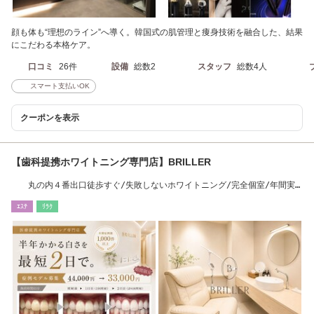
顔も体も“理想のライン”へ導く。韓国式の肌管理と痩身技術を融合した、結果
にこだわる本格ケア。
口コミ
26件
設備
総数2
スタッフ
総数4人
スマート支払いOK
クーポンを表示
【歯科提携ホワイトニング専門店】BRILLER
丸の内４番出口徒歩すぐ/失敗しないホワイトニング/完全個室/年間実
績2,000件以上
ｴｽﾃ
ﾘﾗｸ