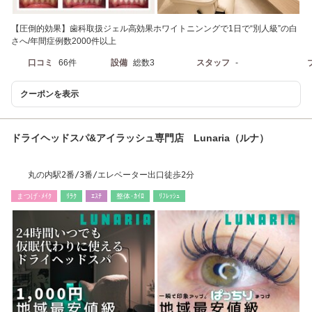
【圧倒的効果】歯科取扱ジェル高効果ホワイトニンングで1日で“別人級”の白
さへ/年間症例数2000件以上
口コミ
66件
設備
総数3
スタッフ
-
クーポンを表示
ドライヘッドスパ&アイラッシュ専門店 Lunaria（ルナ）
丸の内駅2番/3番/エレベーター出口徒歩2分
まつげ･ﾒｲｸ
ﾘﾗｸ
ｴｽﾃ
整体･ｶｲﾛ
ﾘﾌﾚｯｼｭ