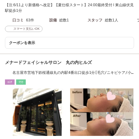
【注:6/11より新価格へ改定】【夏仕様スタート】24:00最終受付 l 東山線伏見
駅徒歩1分
口コミ
63件
設備
総数1
スタッフ
総数1人
スマート支払いOK
クーポンを表示
メナードフェイシャルサロン 丸の内ヒルズ
名古屋市営地下鉄桜通線丸の内駅4番出口徒歩1分[毛穴/ニキビケア/小
顔/たるみ/シワ]
ｴｽﾃ
ﾘﾗｸ