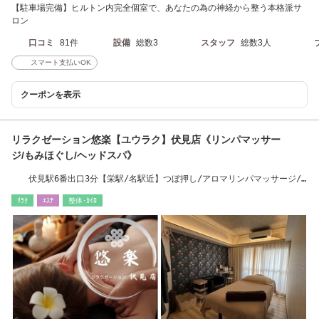
【駐車場完備】ヒルトン内完全個室で、あなたの為の神経から整う本格派サ
ロン
口コミ
81件
設備
総数3
スタッフ
総数3人
スマート支払いOK
クーポンを表示
リラクゼーション悠楽【ユウラク】伏見店《リンパマッサー
ジ/もみほぐし/ヘッドスパ》
伏見駅6番出口3分【栄駅/名駅近】つぼ押し/アロマリンパマッサージ/
ヘッドスパ/足つぼ
ﾘﾗｸ
ｴｽﾃ
整体･ｶｲﾛ