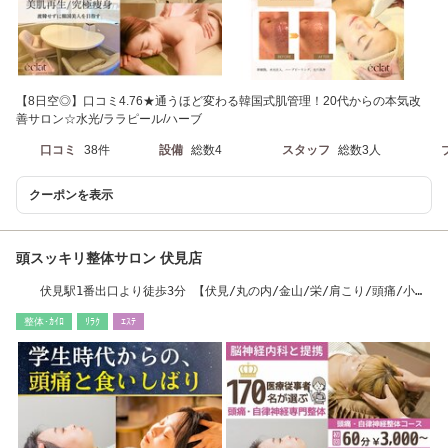
【8日空◎】口コミ4.76★通うほど変わる韓国式肌管理！20代からの本気改
善サロン☆水光/ララピール/ハーブ
口コミ
38件
設備
総数4
スタッフ
総数3人
クーポンを表示
頭スッキリ整体サロン 伏見店
伏見駅1番出口より徒歩3分 【伏見/丸の内/金山/栄/肩こり/頭痛/小
顔/食いしばり】
整体･ｶｲﾛ
ﾘﾗｸ
ｴｽﾃ