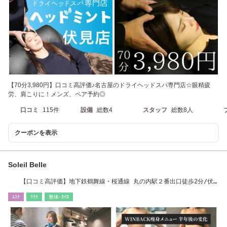
【70分3,980円】口コミ高評価♪名古屋のドライヘッドスパ専門店☆眼精疲
労、肩こりに！メンズ、ペア予約◎
口コミ
115件
設備
総数4
スタッフ
総数8人
クーポンを表示
Soleil Belle
【口コミ高評価】地下鉄鶴舞線・桜通線 丸の内駅２番出口徒歩2分/伏
見駅から徒歩10分
ｴｽﾃ
ﾘﾗｸ
整体･ｶｲﾛ