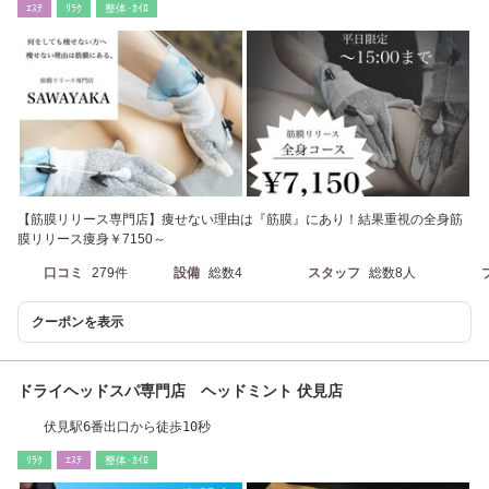
ｴｽﾃ
ﾘﾗｸ
整体･ｶｲﾛ
【筋膜リリース専門店】痩せない理由は『筋膜』にあり！結果重視の全身筋
膜リリース痩身￥7150～
口コミ
279件
設備
総数4
スタッフ
総数8人
クーポンを表示
ドライヘッドスパ専門店 ヘッドミント 伏見店
伏見駅6番出口から徒歩10秒
ﾘﾗｸ
ｴｽﾃ
整体･ｶｲﾛ