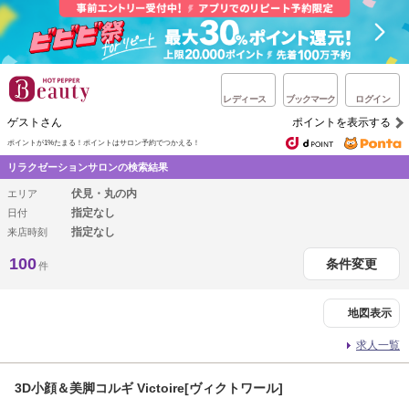
レディース
ブックマーク
ログイン
ゲストさん
ポイントを表示する
ポイントが1%たまる！
ポイントはサロン予約でつかえる！
リラクゼーションサロンの検索結果
伏見・丸の内
エリア
指定なし
日付
指定なし
来店時刻
100
条件変更
件
地図表示
求人一覧
3D小顔＆美脚コルギ Victoire[ヴィクトワール]