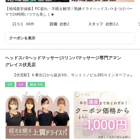
【地域最安値級】PC疲れ・不眠を解消！熟練ドライヘッドスパ×まつげパー
マで24時間いつでも美しく★
口コミ
66件
設備
総数2
スタッフ
総数3人
クーポンを表示
ヘッドスパ/ヘッドマッサージ/リンパマッサージ専門アマン
グレイス伏見店
【伏見駅】６番出口から徒歩3分、サンミソノビル201※インターフォン
は5分前以降対応
ﾘﾗｸ
ｴｽﾃ
整体･ｶｲﾛ