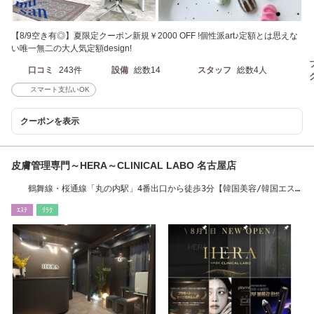
【8/9空き有◎】夏限定クーポン新規￥2000 OFF !個性派art♪定額とは思えな
い唯一無二の大人気定額design!
口コミ
243件
設備
総数14
スタッフ
総数4人
スマート支払いOK
クーポンを表示
皮膚管理専門～HERA～CLINICAL LABO 名古屋店
鶴舞線・桜通線「丸の内駅」4番出口から徒歩3分【韓国美容/韓国エス
テ/最先端美容】
ｴｽﾃ
ﾘﾗｸ