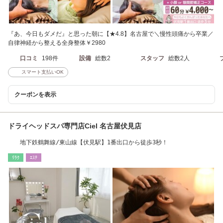
『あ、今日もダメだ』と思った朝に【★4.8】名古屋で＼慢性頭痛から卒業／
自律神経から整える全身整体￥2980
口コミ
198件
設備
総数2
スタッフ
総数2人
スマート支払いOK
クーポンを表示
ドライヘッドスパ専門店Ciel 名古屋伏見店
地下鉄鶴舞線/東山線【伏見駅】1番出口から徒歩3秒！
ﾘﾗｸ
ｴｽﾃ