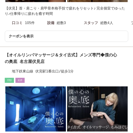
【伏見】首・肩こり・肩甲骨本格手技で疲れをリセット♪ 完全個室でゆった
り♪仕事帰りに疲れを癒す時間
口コミ
105件
設備
総数3
スタッフ
総数4人
クーポンを表示
【オイルリンパマッサージ＆タイ古式】メンズ専門◆僕の心
の奥底 名古屋伏見店
地下鉄東山線 伏見駅1番出口/徒歩1分
ﾘﾗｸ
ｴｽﾃ