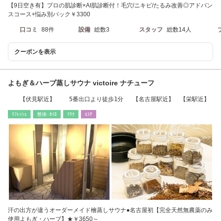
【9日空き有】プロの肌診断×AI肌診断付！毛穴/ニキビ/たるみ改善◎アドバン
スコース+悩み別パック￥3300
口コミ
88件
設備
総数3
スタッフ
総数14人
クーポンを表示
よもぎ＆ハーブ蒸しサウナ victoire ナチューフ
【伏見駅近】 5番出口より徒歩1分 【名古屋駅近】 【栄駅近】
ﾘﾌﾚｯｼｭ
整体･ｶｲﾛ
ﾘﾗｸ
ｴｽﾃ
汗の出方が違うオーダーメイド檜蒸しサウナ●名古屋初【完全天然無農薬のみ
使用よもぎ・ハーブ】★￥3650～