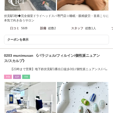
伏見駅3秒◆完全個室ドライヘッドスパ専門店☆睡眠・眼精疲労・首肩こりに
本気で向き合うサロン
口コミ
56件
設備
総数2
スタッフ
総数1人
クーポンを表示
0203 munimusan 《パラジェル/フィルイン/個性派ニュアン
ス/スカルプ》
【21時まで営業】地下鉄伏見駅1番出口徒歩3分/個性派ニュアンス/パラ
ジェル/持ち込み
ﾈｲﾙ
ｴｽﾃ
ﾘﾗｸ