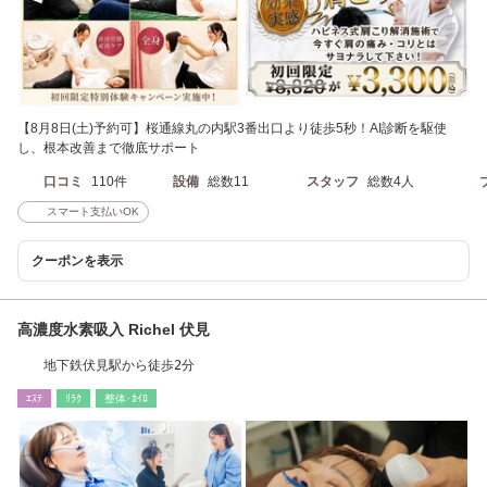
【8月8日(土)予約可】桜通線丸の内駅3番出口より徒歩5秒！AI診断を駆使
し、根本改善まで徹底サポート
口コミ
110件
設備
総数11
スタッフ
総数4人
スマート支払いOK
クーポンを表示
高濃度水素吸入 Richel 伏見
地下鉄伏見駅から徒歩2分
ｴｽﾃ
ﾘﾗｸ
整体･ｶｲﾛ