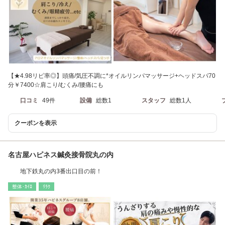
【★4.98リピ率◎】頭痛/気圧不調に*オイルリンパマッサージ+ヘッドスパ70
分￥7400☆肩こり/むくみ/腰痛にも
口コミ
49件
設備
総数1
スタッフ
総数1人
クーポンを表示
名古屋ハピネス鍼灸接骨院丸の内
地下鉄丸の内3番出口目の前！
整体･ｶｲﾛ
ﾘﾗｸ