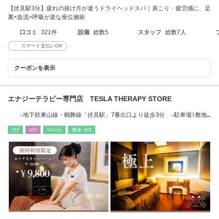
【伏見駅3分】疲れの抜け方が違うドライヘッドスパ｜肩こり・疲労感に、足
裏×血流×呼吸が楽な座位施術
口コミ
321件
設備
総数5
スタッフ
総数7人
スマート支払いOK
クーポンを表示
エナジーテラピー専門店 TESLA THERAPY STORE
☆地下鉄東山線・鶴舞線「伏見駅」7番出口より徒歩3分 ☆駐車場(敷地
内完備無料2H）
ﾘﾗｸ
ｴｽﾃ
ﾘﾌﾚｯｼｭ
整体･ｶｲﾛ