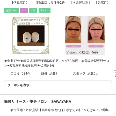
【伏見駅近】 5番出口より徒歩1分 【名古屋駅近】 【栄駅近】
整体･ｶｲﾛ
ｴｽﾃ
ﾘﾗｸ
ﾘﾌﾚｯｼｭ
★創業17年★韓国式商標登録済3D筋層コルギ5980円～改善設計型専門サロ
ン●名古屋初機械多数有★伏見駅1分
口コミ
534件
設備
総数7
スタッフ
総数6人
クーポンを表示
筋膜リリース・痩身サロン SAWAYAKA
名古屋地下鉄伏見駅【鶴舞線南改札口】横すぐ★地上からは4.5.7番出口
より地下へ★